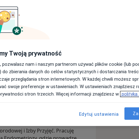
i i położnictwa. Tytuł doktora nauk
my Twoją prywatność
2024 r. za pracę doktorską pt. “Wpływ
 u kobiet z zespołem policystycznych
, pozwalasz nam i naszym partnerom używać plików cookie (lub p
olwentem Wydziału Lekarskiego I na
) do zbierania danych do celów statystycznych i dostarczania treśc
nkowskiego w Poznaniu. Od 2018 r.
zaje przeglądania stron internetowych. W każdej chwili możesz spr
ologii i Położnictwa w Klinice
wać swoje preferencje w ustawieniach. W ustawieniach znajdziesz ró
entrum Leczenia Niepłodności oraz w
inekologiczno-Położniczym Szpitalu
prywatności stron trzecich. Więcej informacji znajdziesz w
polityka
czno-Położniczym przy ul. Polnej 33,
, w której również rozpocząłem swoją
yn niepłodności, stymulacją owulacji,
wód doktorski. W głównej mierze
raz przygotowaniem i kwalifikacją do
dności.
Za
Edytuj ustawienia
rodowej i Izby Przyjęć. Pracuję
ia Endometriozy, gdzie prowadzę