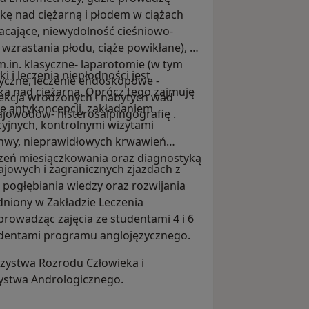
kę nad ciężarną i płodem w ciążach
acające, niewydolność cieśniowo-
wzrastania płodu, ciąże powikłane), a
.in. klasyczne- laparotomie (w tym
i leczenia niepłodności jest
yczne, leczenie endoskopowe -
a nad ciężarną. Oprócz tego zajmuję
orekcja wrodzonych i nabytych wad
e antykoncepcji, zakładaniem
ajowodów- histerosalpingografię .
jnych, kontrolnymi wizytami
ochwy, nieprawidłowych krwawień
rzeń miesiączkowania oraz diagnostyką
owych i zagranicznych zjazdach z
 pogłębiania wiedzy oraz rozwijania
niony w Zakładzie Leczenia
rowadząc zajęcia ze studentami 4 i 6
tudentami programu anglojęzycznego.
ystwa Rozrodu Człowieka i
zystwa Andrologicznego.