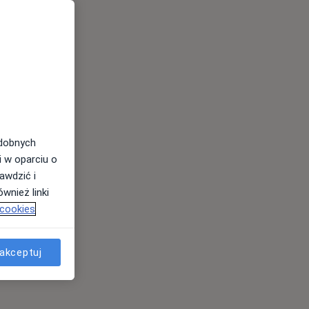
odobnych
i w oparciu o
awdzić i
wnież linki
 cookies
akceptuj