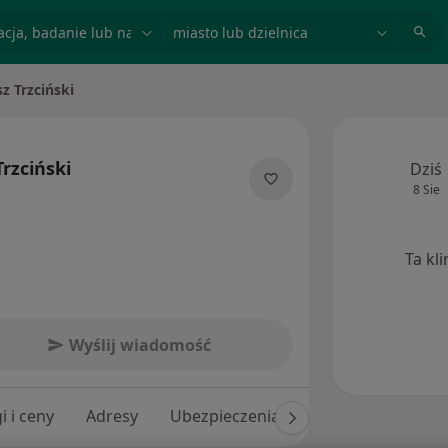
acja, badanie lub nazwisko
miasto lub dzielnica
z Trzciński
to
rzciński
Dziś
8 Sie
jalizacjach
Ta kl
Wyślij wiadomość
i i ceny
Adresy
Ubezpieczenia
Opinie (109)