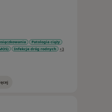
esiączkowania
Patologia ciąży
a11y_sr_more_diseases
PMOS)
Infekcje dróg rodnych
+3
ęcej
doświadczeniu