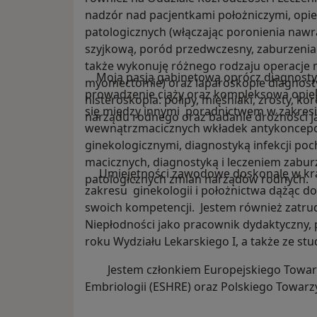
nadzór nad pacjentkami położniczymi, opie
patologicznych (włączając poronienia nawr
szyjkową, poród przedwczesny, zaburzenia 
także wykonuję różnego rodzaju operacje m
Moją pasją gabinetową oprócz diagnostyki 
myomectomie) oraz laparoskopie diagnost
prowadzenie ciąży oraz kompleksowa opiek
histeroskopia: polipy, mięśniaki, zrosty, k
się między innymi poradnictwem w zakresi
narządu rodnego oraz badanie drożności j
wewnątrzmacicznych wkładek antykoncepcy
ginekologicznymi, diagnostyką infekcji p
macicznych, diagnostyką i leczeniem zabu
Umiejętności zawodowe doskonalę w kraj
patologicznych zmian narządów rodnych.
zakresu ginekologii i położnictwa dążąc do
swoich kompetencji. Jestem również zatrud
Niepłodności jako pracownik dydaktyczny, p
roku Wydziału Lekarskiego I, a także ze s
Jestem członkiem Europejskiego Towarz
Embriologii (ESHRE) oraz Polskiego Towar