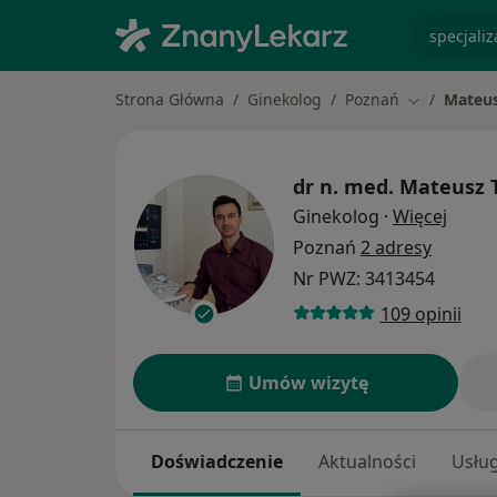
specjaliz
Strona Główna
Ginekolog
Poznań
Mateus
Zmień mias
dr n. med.
Mateusz T
O spec
Ginekolog
·
Więcej
Poznań
2 adresy
Nr PWZ: 3413454
109 opinii
Umów wizytę
Doświadczenie
Aktualności
Usług