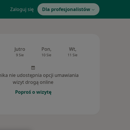
Zaloguj się
Dla profesjonalistów
Jutro
Pon,
Wt,
Śr,
Czw
9 Sie
10 Sie
11 Sie
12 Sie
13 Si
inika nie udostępnia opcji umawiania
wizyt drogą online
Poproś o wizytę