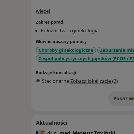
O mnie
więcej
Zakres porad
Położnictwo i ginekologia
Główne obszary pomocy
Choroby ginekologiczne
Zaburzenia mi
Zespół policystycznych jajników (PCOS / 
Rodzaje konsultacji
Stacjonarne
Zobacz lokalizacje (2)
Pokaż wi
o 
Aktualności
dr n. med. Mateusz Trzciński