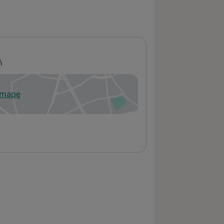
ń
 mapę
wiera się w nowej karcie