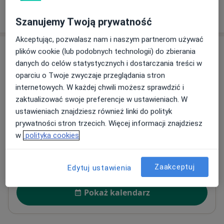
W jaki sposób ustalane są ceny?
Szanujemy Twoją prywatność
Akceptując, pozwalasz nam i naszym partnerom używać
Adresy (2)
plików cookie (lub podobnych technologii) do zbierania
danych do celów statystycznych i dostarczania treści w
Adres 1
Adres 2
oparciu o Twoje zwyczaje przeglądania stron
internetowych. W każdej chwili możesz sprawdzić i
zaktualizować swoje preferencje w ustawieniach. W
ustawieniach znajdziesz również linki do polityk
Rehasport | Wrocław
prywatności stron trzecich. Więcej informacji znajdziesz
Rakietowa 38,
Fabryczna
, 61-317
Wrocław
w
polityka cookies
Powiększ mapę
otwiera się w nowej karcie
Zaakceptuj
Edytuj ustawienia
Dostępność
Pokaż kalendarz