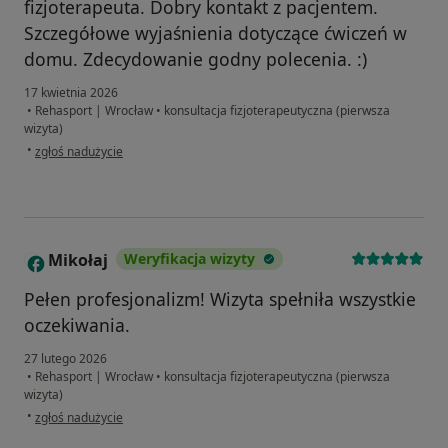
fizjoterapeuta. Dobry kontakt z pacjentem.
Szczegółowe wyjaśnienia dotyczące ćwiczeń w
domu. Zdecydowanie godny polecenia. :)
17 kwietnia 2026
•
Rehasport | Wrocław
•
konsultacja fizjoterapeutyczna (pierwsza
wizyta)
w opinii użytkownika Paulina
•
zgłoś nadużycie
Mikołaj
Weryfikacja wizyty
M
Pełen profesjonalizm! Wizyta spełniła wszystkie
oczekiwania.
27 lutego 2026
•
Rehasport | Wrocław
•
konsultacja fizjoterapeutyczna (pierwsza
wizyta)
w opinii użytkownika Mikołaj
•
zgłoś nadużycie