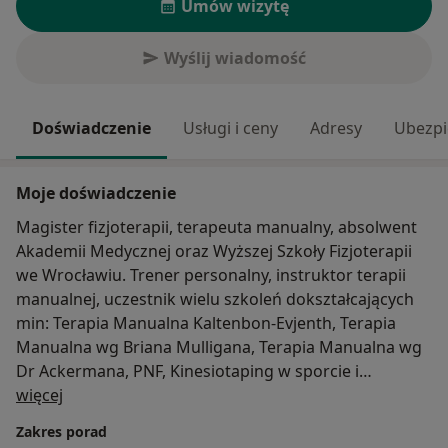
Umów wizytę
Wyślij wiadomość
Doświadczenie
Usługi i ceny
Adresy
Ubezpi
Moje doświadczenie
Magister fizjoterapii, terapeuta manualny, absolwent
Akademii Medycznej oraz Wyższej Szkoły Fizjoterapii
we Wrocławiu. Trener personalny, instruktor terapii
manualnej, uczestnik wielu szkoleń dokształcających
min: Terapia Manualna Kaltenbon-Evjenth, Terapia
Manualna wg Briana Mulligana, Terapia Manualna wg
Dr Ackermana, PNF, Kinesiotaping w sporcie i
O mnie
rehabilitacji oraz wiele innych.
więcej
Zakres porad
Od 12 lat pracuję czynnie w zawodzie, staram się