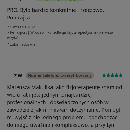
PRO. Było bardzo konkretnie i rzeczowo.
Polecajka.
27 września 2024
•
Rehasport | Wrocław
•
konsultacja fizjoterapeutyczna (pierwsza
wizyta)
w opinii użytkownika Krystian
•
zgłoś nadużycie
Z.W.
Numer telefonu zweryfikowany
Z
Mateusza Makulika jako fizjoterapeutę znam od
wielu lat i jest jednym z najbardziej
profesjonalnych i doświadczonych osób w
zawodzie z jakimi miałam doczynienie. Pomógł
mi wyjść z nie jednego problemu podchodząc
do niego uważnie i kompleksowo, a przy tym