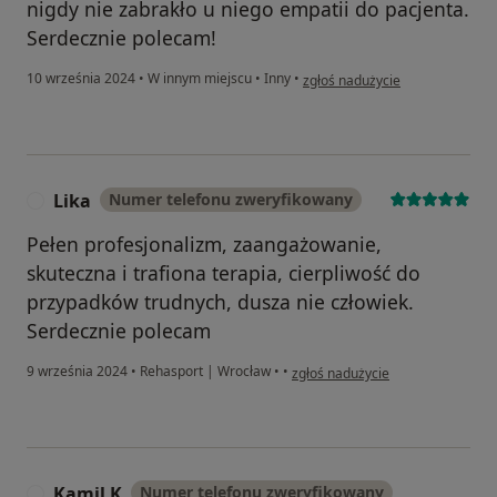
nigdy nie zabrakło u niego empatii do pacjenta.
Serdecznie polecam!
w opinii użytkownika Z.W.
10 września 2024
•
W innym miejscu
•
Inny
•
zgłoś nadużycie
Lika
Numer telefonu zweryfikowany
L
Pełen profesjonalizm, zaangażowanie,
skuteczna i trafiona terapia, cierpliwość do
przypadków trudnych, dusza nie człowiek.
Serdecznie polecam
w opinii użytkownika Lika
9 września 2024
•
Rehasport | Wrocław
•
•
zgłoś nadużycie
Kamil K
Numer telefonu zweryfikowany
K