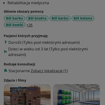
Rehabilitacja medyczna
holistycznie podejść do każdego pacjenta, dopasować
odpowiedni system leczenia do jego indywidualnych
Główne obszary pomocy
potrzeb. Podczas każdej wizyty poświęcam pacjentom
Ból barku
Ból biodra
Ból karku
Ból kolana
pełną uwagę, a praca manualna zawsze jest
a11y_sr_more_diseases
Ból kostki
+26
uzupełniona niezbędnymi ćwiczeniami oraz edukacją
w zakresie ich wykonywania.
Pacjenci których przyjmuję
Dorośli (Tylko pod niektórymi adresami)
Dzieci w wieku od 3 lat (Tylko pod niektórymi
adresami)
Rodzaje konsultacji
Stacjonarne
Zobacz lokalizacje (1)
Zdjęcia i filmy