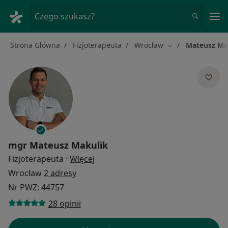
Me
Czego szukasz?
Strona Główna
Fizjoterapeuta
Wrocław
Mateusz Ma
Zmień miasto
mgr
Mateusz Makulik
O specjalizacjach
Fizjoterapeuta
·
Więcej
Wrocław
2 adresy
Nr PWZ: 44757
28 opinii