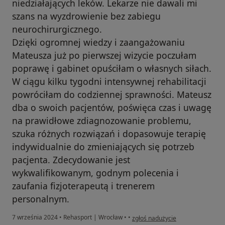
niedziałających leków. Lekarze nie dawali mi
szans na wyzdrowienie bez zabiegu
neurochirurgicznego.
Dzięki ogromnej wiedzy i zaangażowaniu
Mateusza już po pierwszej wizycie poczułam
poprawę i gabinet opuściłam o własnych siłach.
W ciągu kilku tygodni intensywnej rehabilitacji
powróciłam do codziennej sprawności. Mateusz
dba o swoich pacjentów, poświęca czas i uwagę
na prawidłowe zdiagnozowanie problemu,
szuka różnych rozwiązań i dopasowuje terapię
indywidualnie do zmieniających się potrzeb
pacjenta. Zdecydowanie jest
wykwalifikowanym, godnym polecenia i
zaufania fizjoterapeutą i trenerem
personalnym.
w opinii użytkownika A.
7 września 2024
•
Rehasport | Wrocław
•
•
zgłoś nadużycie