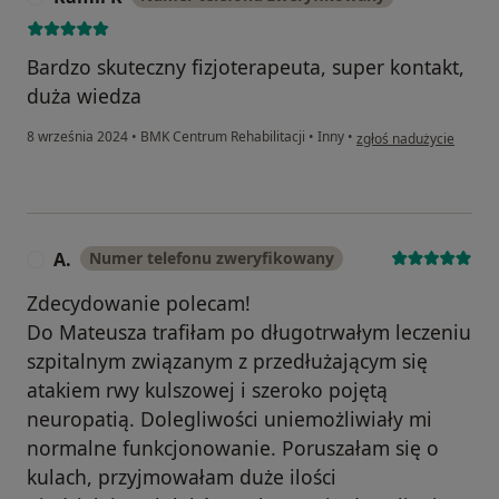
Bardzo skuteczny fizjoterapeuta, super kontakt,
duża wiedza
w opinii użytkownika Ka
8 września 2024
•
BMK Centrum Rehabilitacji
•
Inny
•
zgłoś nadużycie
A.
Numer telefonu zweryfikowany
A
Zdecydowanie polecam!
Do Mateusza trafiłam po długotrwałym leczeniu
szpitalnym związanym z przedłużającym się
atakiem rwy kulszowej i szeroko pojętą
neuropatią. Dolegliwości uniemożliwiały mi
normalne funkcjonowanie. Poruszałam się o
kulach, przyjmowałam duże ilości