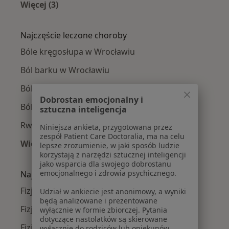
Więcej (3)
Więcej w kategorii: Fizjoterapeuci w pobliżu
Najczęście leczone choroby
Bóle kręgosłupa w Wrocławiu
Ból barku w Wrocławiu
Ból biodra w Wrocławiu
Dobrostan emocjonalny i
Ból kolana w Wrocławiu
sztuczna inteligencja
Rwa kulszowa w Wrocławiu
Niniejsza ankieta, przygotowana przez
zespół Patient Care Doctoralia, ma na celu
Więcej (15)
lepsze zrozumienie, w jaki sposób ludzie
Więcej w kategorii: Najczęście leczone chorob
korzystają z narzędzi sztucznej inteligencji
jako wsparcia dla swojego dobrostanu
emocjonalnego i zdrowia psychicznego.
Najpopularniejsze ubezpieczenia
Fizjoterapeuci z Allianz w Wrocławiu
Udział w ankiecie jest anonimowy, a wyniki
będą analizowane i prezentowane
Fizjoterapeuci z Medicover w Wrocławiu
wyłącznie w formie zbiorczej. Pytania
dotyczące nastolatków są skierowane
Fizjoterapeuci z POLMED w Wrocławiu
wyłącznie do rodziców lub opiekunów