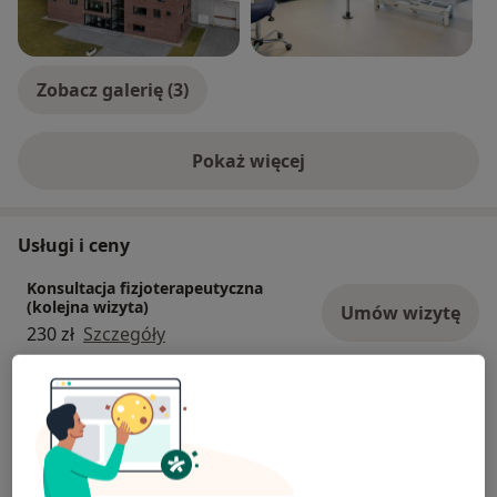
Zobacz galerię (3)
Pokaż więcej
o doświadczeniu
Usługi i ceny
Konsultacja fizjoterapeutyczna
(kolejna wizyta)
Umów wizytę
230 zł
Szczegóły
Konsultacja fizjoterapeutyczna
(pierwsza wizyta)
Umów wizytę
250 zł
Szczegóły