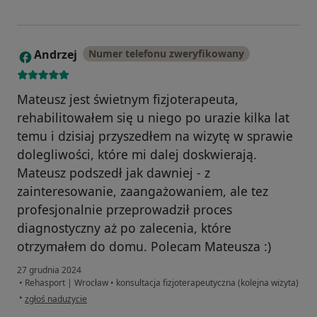
Andrzej
Numer telefonu zweryfikowany
A
Mateusz jest świetnym fizjoterapeuta,
rehabilitowałem się u niego po urazie kilka lat
temu i dzisiaj przyszedłem na wizytę w sprawie
dolegliwości, które mi dalej doskwierają.
Mateusz podszedł jak dawniej - z
zainteresowanie, zaangażowaniem, ale tez
profesjonalnie przeprowadził proces
diagnostyczny aż po zalecenia, które
otrzymałem do domu. Polecam Mateusza :)
27 grudnia 2024
•
Rehasport | Wrocław
•
konsultacja fizjoterapeutyczna (kolejna wizyta)
w opinii użytkownika Andrzej
•
zgłoś nadużycie