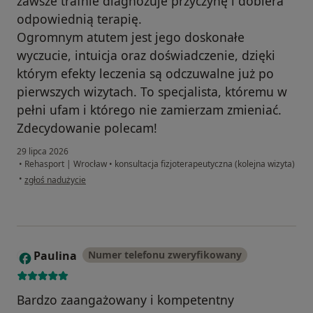
zawsze trafnie diagnozuje przyczynę i dobiera
odpowiednią terapię.
Ogromnym atutem jest jego doskonałe
wyczucie, intuicja oraz doświadczenie, dzięki
którym efekty leczenia są odczuwalne już po
pierwszych wizytach. To specjalista, któremu w
pełni ufam i którego nie zamierzam zmieniać.
Zdecydowanie polecam!
29 lipca 2026
•
Rehasport | Wrocław
•
konsultacja fizjoterapeutyczna (kolejna wizyta)
w opinii użytkownika Agnieszka
•
zgłoś nadużycie
Paulina
Numer telefonu zweryfikowany
P
Bardzo zaangażowany i kompetentny