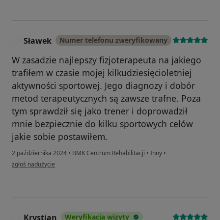
Sławek
Numer telefonu zweryfikowany
S
W zasadzie najlepszy fizjoterapeuta na jakiego
trafiłem w czasie mojej kilkudziesięcioletniej
aktywności sportowej. Jego diagnozy i dobór
metod terapeutycznych są zawsze trafne. Poza
tym sprawdził się jako trener i doprowadził
mnie bezpiecznie do kilku sportowych celów
jakie sobie postawiłem.
2 października 2024
•
BMK Centrum Rehabilitacji
•
Inny
•
w opinii użytkownika Sławek
zgłoś nadużycie
Krystian
Weryfikacja wizyty
K