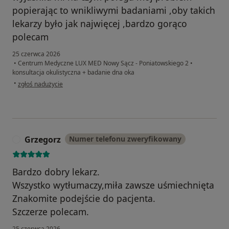
popierając to wnikliwymi badaniami ,oby takich
lekarzy było jak najwięcej ,bardzo gorąco
polecam
25 czerwca 2026
•
Centrum Medyczne LUX MED Nowy Sącz - Poniatowskiego 2
•
konsultacja okulistyczna + badanie dna oka
w opinii użytkownika Małgorzata Z
•
zgłoś nadużycie
Grzegorz
Numer telefonu zweryfikowany
G
Bardzo dobry lekarz.
Wszystko wytłumaczy,miła zawsze uśmiechnięta
Znakomite podejście do pacjenta.
Szczerze polecam.
25 czerwca 2026