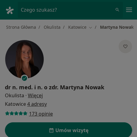
Me
Czego szukasz?
Strona Główna
Okulista
Katowice
Martyna Nowak
Zmień miasto
dr n. med. i n. o zdr.
Martyna Nowak
O specjalizacjach
Okulista
·
Więcej
Katowice
4 adresy
173 opinie
Umów wizytę