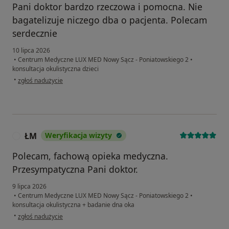
Pani doktor bardzo rzeczowa i pomocna. Nie
bagatelizuje niczego dba o pacjenta. Polecam
serdecznie
10 lipca 2026
•
Centrum Medyczne LUX MED Nowy Sącz - Poniatowskiego 2
•
konsultacja okulistyczna dzieci
w opinii użytkownika Bg
•
zgłoś nadużycie
ŁM
Weryfikacja wizyty
Ł
Polecam, fachową opieka medyczna.
Przesympatyczna Pani doktor.
9 lipca 2026
•
Centrum Medyczne LUX MED Nowy Sącz - Poniatowskiego 2
•
konsultacja okulistyczna + badanie dna oka
w opinii użytkownika ŁM
•
zgłoś nadużycie