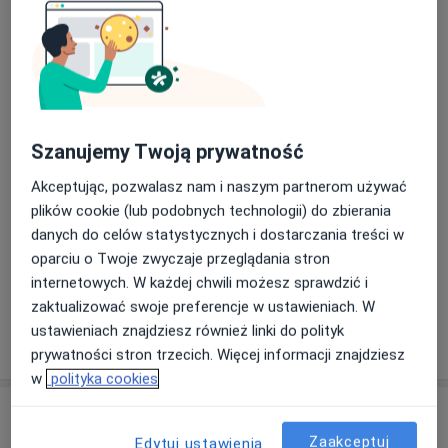
Usługi i ceny
Konsultacja okulistyczna
Umów wizytę
Od 329 zł
Szczegóły
Konsultacja okulistyczna dzieci
Szanujemy Twoją prywatność
Umów wizytę
Od 329 zł
Szczegóły
Akceptując, pozwalasz nam i naszym partnerom używać
plików cookie (lub podobnych technologii) do zbierania
Konsultacja okulistyczna + badanie
danych do celów statystycznych i dostarczania treści w
dna oka
Umów wizytę
oparciu o Twoje zwyczaje przeglądania stron
Od 329 zł
Szczegóły
internetowych. W każdej chwili możesz sprawdzić i
zaktualizować swoje preferencje w ustawieniach. W
ustawieniach znajdziesz również linki do polityk
W jaki sposób ustalane są ceny?
prywatności stron trzecich. Więcej informacji znajdziesz
w
polityka cookies
Adresy (4)
Zaakceptuj
Edytuj ustawienia