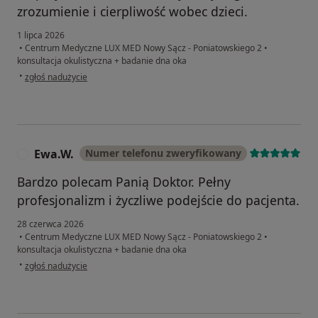
zrozumienie i cierpliwość wobec dzieci.
1 lipca 2026
•
Centrum Medyczne LUX MED Nowy Sącz - Poniatowskiego 2
•
konsultacja okulistyczna + badanie dna oka
w opinii użytkownika Bernadeta Kloc-Bielak
•
zgłoś nadużycie
Ewa.W.
Numer telefonu zweryfikowany
E
Bardzo polecam Panią Doktor. Pełny
profesjonalizm i życzliwe podejście do pacjenta.
28 czerwca 2026
•
Centrum Medyczne LUX MED Nowy Sącz - Poniatowskiego 2
•
konsultacja okulistyczna + badanie dna oka
w opinii użytkownika Ewa.W.
•
zgłoś nadużycie