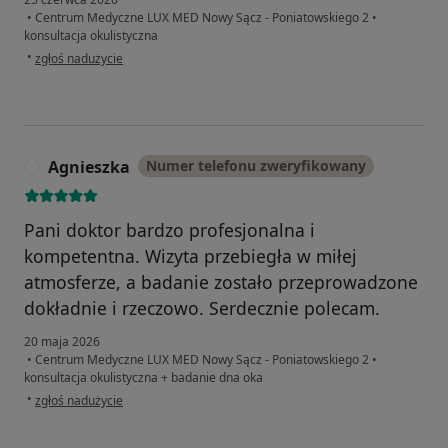
•
Centrum Medyczne LUX MED Nowy Sącz - Poniatowskiego 2
•
konsultacja okulistyczna
w opinii użytkownika Grzegorz
•
zgłoś nadużycie
Agnieszka
Numer telefonu zweryfikowany
A
Pani doktor bardzo profesjonalna i
kompetentna. Wizyta przebiegła w miłej
atmosferze, a badanie zostało przeprowadzone
dokładnie i rzeczowo. Serdecznie polecam.
20 maja 2026
•
Centrum Medyczne LUX MED Nowy Sącz - Poniatowskiego 2
•
konsultacja okulistyczna + badanie dna oka
w opinii użytkownika Agnieszka
•
zgłoś nadużycie