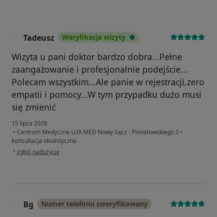
Tadeusz
Weryfikacja wizyty
T
Wizyta u pani doktor bardzo dobra...Pełne
zaangażowanie i profesjonalnie podejście...
Polecam wszystkim...Ale panie w rejestracji,zero
empatii i pomocy...W tym przypadku dużo musi
się zmienić
15 lipca 2026
•
Centrum Medyczne LUX MED Nowy Sącz - Poniatowskiego 2
•
konsultacja okulistyczna
w opinii użytkownika Tadeusz
•
zgłoś nadużycie
Bg
Numer telefonu zweryfikowany
B