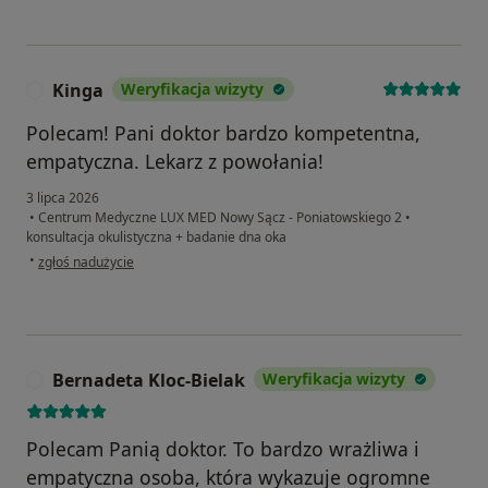
Kinga
Weryfikacja wizyty
K
Polecam! Pani doktor bardzo kompetentna,
empatyczna. Lekarz z powołania!
3 lipca 2026
•
Centrum Medyczne LUX MED Nowy Sącz - Poniatowskiego 2
•
konsultacja okulistyczna + badanie dna oka
w opinii użytkownika Kinga
•
zgłoś nadużycie
Bernadeta Kloc-Bielak
Weryfikacja wizyty
B
Polecam Panią doktor. To bardzo wrażliwa i
empatyczna osoba, która wykazuje ogromne