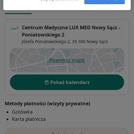
Adres 1
Adres 2
Adres 3
Adres 4
Centrum Medyczne LUX MED Nowy Sącz -
Poniatowskiego 2
Józefa Poniatowskiego 2,
33-300
Nowy Sącz
Powiększ mapę
otwiera się w nowej karcie
Dostępność
Pokaż kalendarz
Metody płatności (wizyty prywatne)
Gotówka
Karta płatnicza