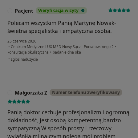
Pacjent
Weryfikacja wizyty
P
Polecam wszystkim Panią Martynę Nowak-
świetna specjalistka i empatyczna osoba.
25 czerwca 2026
•
Centrum Medyczne LUX MED Nowy Sącz - Poniatowskiego 2
•
konsultacja okulistyczna + badanie dna oka
w opinii użytkownika Pacjent
•
zgłoś nadużycie
Małgorzata Z
Numer telefonu zweryfikowany
M
Panią doktor cechuje profesjonalizm i ogromną
dokładność, jest osobą kompetentną,bardzo
sympatyczną.W sposób prosty i rzeczowy
wyjaśniła mi na czym polega mój problem