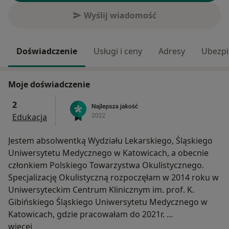
Wyślij wiadomość
Doświadczenie
Usługi i ceny
Adresy
Ubezpi
Moje doświadczenie
2
Edukacja
Jestem absolwentką Wydziału Lekarskiego, Śląskiego
Uniwersytetu Medycznego w Katowicach, a obecnie
członkiem Polskiego Towarzystwa Okulistycznego.
Specjalizację Okulistyczną rozpoczęłam w 2014 roku w
Uniwersyteckim Centrum Klinicznym im. prof. K.
Gibińskiego Śląskiego Uniwersytetu Medycznego w
Katowicach, gdzie pracowałam do 2021r.
O mnie
Obecnie jestem zatrudniona w CM LUX MED gdzie
więcej