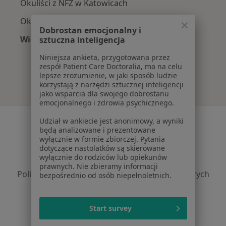
Okuliści z NFZ w Katowicach
Okuliści z Medica Polska w Katowicach
Dobrostan emocjonalny i
Więcej (11)
sztuczna inteligencja
Więcej w kategorii: Najpopularniejsze ubezpi
Niniejsza ankieta, przygotowana przez
zespół Patient Care Doctoralia, ma na celu
lepsze zrozumienie, w jaki sposób ludzie
korzystają z narzędzi sztucznej inteligencji
jako wsparcia dla swojego dobrostanu
emocjonalnego i zdrowia psychicznego.
Serwis
Udział w ankiecie jest anonimowy, a wyniki
będą analizowane i prezentowane
Regulamin
wyłącznie w formie zbiorczej. Pytania
dotyczące nastolatków są skierowane
Polityka prywatności pacjentów
wyłącznie do rodziców lub opiekunów
Polityka prywatności profesjonalistów
prawnych. Nie zbieramy informacji
Polityka prywatności dla profesjonalistów, których
bezpośrednio od osób niepełnoletnich.
dane pozyskaliśmy samodzielnie
Polityka cookies
Start survey
Jak działają wyniki wyszukiwania
Dostępność