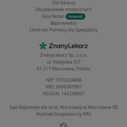
Dla lekarzy
Dla placówek medycznych
Noa Notes
nowość
Baza wiedzy
Centrum Pomocy dla Specjalisty
Kontakt
ZnanyLekarz - Strona główna
ZnanyLekarz Sp. z o.o.
ul. Kolejowa 5/7
01-217 Warszawa, Polska
NIP: ⁠7010224868
KRS: ⁠0000347997
REGON: ⁠142276657
Sąd Rejonowy dla m.st. Warszawy w Warszawie XII
Wydział Gospodarczy KRS
Facebook
otwiera się w nowej karcie