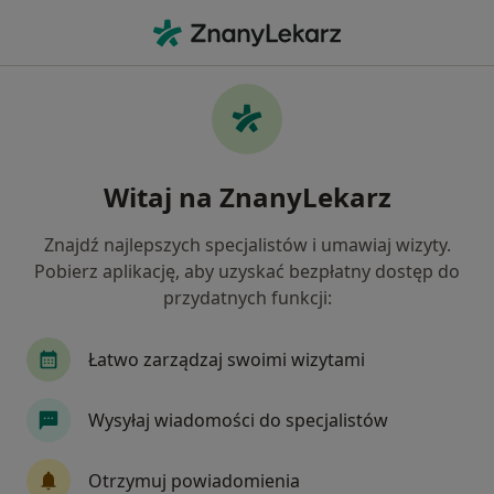
Me
Krótkowzroczność • Mszana Dolna, małopolskie
Filtry
• 1
Ubezpieczenie
Map
Krótkowzroczność specjaliści w Mszanie
Witaj na ZnanyLekarz
Dolnej
Jak działają wyniki wyszukiwania
Znajdź najlepszych specjalistów i umawiaj wizyty.
Pobierz aplikację, aby uzyskać bezpłatny dostęp do
przydatnych funkcji:
Jakiego specjalisty szukasz?
Okulista
Okulista dziecięcy
Internista
Łatwo zarządzaj swoimi wizytami
Wysyłaj wiadomości do specjalistów
Otrzymuj powiadomienia