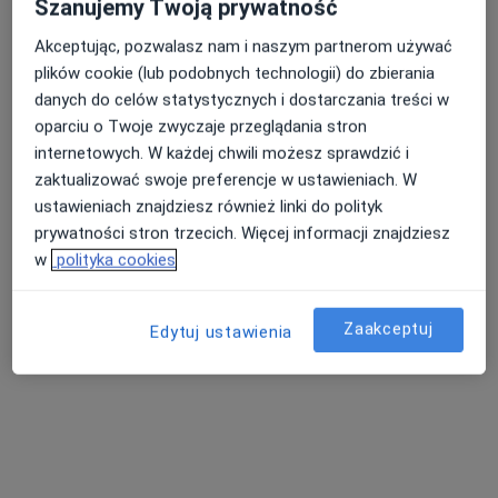
Szanujemy Twoją prywatność
Akceptując, pozwalasz nam i naszym partnerom używać
plików cookie (lub podobnych technologii) do zbierania
danych do celów statystycznych i dostarczania treści w
oparciu o Twoje zwyczaje przeglądania stron
ALLMEDICA
internetowych. W każdej chwili możesz sprawdzić i
·
Więcej
zaktualizować swoje preferencje w ustawieniach. W
Pediatria, Interna, Ginekologia
630 opinii
ustawieniach znajdziesz również linki do polityk
prywatności stron trzecich. Więcej informacji znajdziesz
Orkana 10, Mszana Dolna
•
Mapa
w
polityka cookies
Usunięcie zmiany skórnej krioterapią
od 200 zł
Brak dostępnych specjalistów z wolnymi terminami w tym centrum medycznym.
Zaakceptuj
Edytuj ustawienia
Pokaż profil