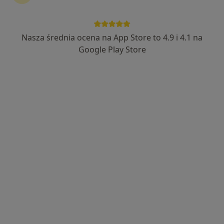
Nasza średnia ocena na App Store to 4.9 i 4.1 na
dr n. med. Małgorzata Woś
Google Play Store
·
Więcej
Okulista, Okulista dziecięcy
42 opinie
Adres
Online
Profesora Rudnika 3B, Rabka-Zdrój
•
Mapa
SPEC MED WOŚ
Konsultacja okulistyczna
od 350 zł
Specjalista nie oferuje umawiania online pod tym adresem.
Poproś o wizytę