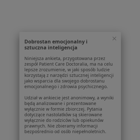
Krótkowzroczność Specjaliści W Mszanie Dolnej
Dobrostan emocjonalny i
sztuczna inteligencja
Serwis
Niniejsza ankieta, przygotowana przez
Regulamin
zespół Patient Care Doctoralia, ma na celu
lepsze zrozumienie, w jaki sposób ludzie
Polityka prywatności pacjentów
korzystają z narzędzi sztucznej inteligencji
Polityka prywatności profesjonalistów
jako wsparcia dla swojego dobrostanu
Polityka prywatności dla profesjonalistów, których
emocjonalnego i zdrowia psychicznego.
dane pozyskaliśmy samodzielnie
Udział w ankiecie jest anonimowy, a wyniki
Polityka cookies
będą analizowane i prezentowane
Jak działają wyniki wyszukiwania
wyłącznie w formie zbiorczej. Pytania
dotyczące nastolatków są skierowane
Dostępność
wyłącznie do rodziców lub opiekunów
O nas
prawnych. Nie zbieramy informacji
Praca
Rekrutujemy!
bezpośrednio od osób niepełnoletnich.
Partnerzy