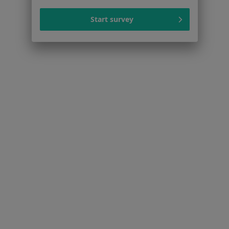
Centrum prasowe
Start survey
Kontakt
Dla pacjentów
Lekarze
Placówki medyczne
Pytania i odpowiedzi
Usługi i zabiegi
Choroby
Pomoc
Aplikacje mobilne
Blog dla pacjentów
Dla profesjonalistów
Cennik
Dla lekarzy
Dla placówek medycznych
Noa Notes
nowość