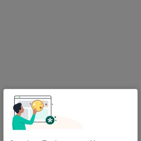
Centrum Medyczne Woś & Piwowarczyk
·
Więcej
Chirurgia naczyniowa, Laryngologia, Okulistyka
984 opinie
Instytut Gruźlicy i Chorób Płuc Oddział Terenowy im. Jana i Ireny Rudników, ul. Prof. Jana Rudnika 3B, Rabka-Zdrój
•
Mapa
Konsultacja laryngologiczna
od 350 zł
Brak dostępnych specjalistów z wolnymi terminami w tym centrum medycznym.
Pokaż profil