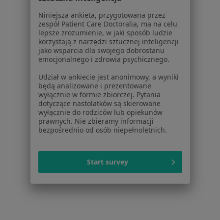
Więcej w kategorii: W pobliżu Katowic
Niniejsza ankieta, przygotowana przez
zespół Patient Care Doctoralia, ma na celu
Najczęstsze schorzenia
lepsze zrozumienie, w jaki sposób ludzie
Choroby oczu Katowice
korzystają z narzędzi sztucznej inteligencji
jako wsparcia dla swojego dobrostanu
Krótkowzroczność Katowice
emocjonalnego i zdrowia psychicznego.
Jaskra Katowice
Udział w ankiecie jest anonimowy, a wyniki
będą analizowane i prezentowane
Zespół suchego oka Katowice
wyłącznie w formie zbiorczej. Pytania
dotyczące nastolatków są skierowane
Alergiczne choroby oczu Katowice
wyłącznie do rodziców lub opiekunów
prawnych. Nie zbieramy informacji
Więcej (15)
bezpośrednio od osób niepełnoletnich.
Więcej w kategorii: Najczęstsze schorzenia
Ubezpieczyciele w Katowicach
Start survey
Okuliści dziecięcy z Allianz w Katowicach
Okuliści dziecięcy z POLMED w Katowicach
Okuliści dziecięcy z TU Zdrowie w Katowicach