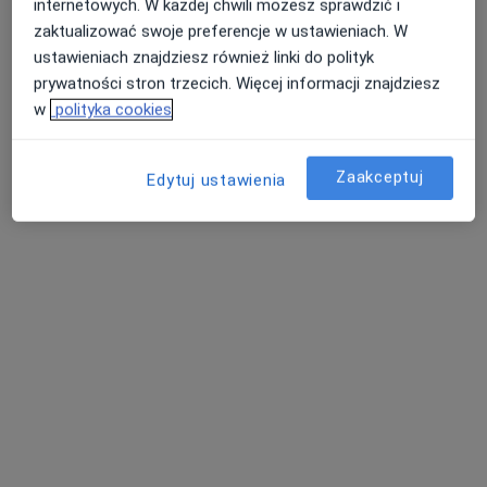
629 opinii
internetowych. W każdej chwili możesz sprawdzić i
zaktualizować swoje preferencje w ustawieniach. W
Wojewódzka 7, Katowice
•
Mapa
ustawieniach znajdziesz również linki do polityk
Specjalistyczny Gabinet Okulistyczny
prywatności stron trzecich. Więcej informacji znajdziesz
Konsultacja okulistyczna
od 290 zł
w
polityka cookies
Specjalista nie oferuje umawiania online pod tym adresem.
Zaakceptuj
Edytuj ustawienia
Poproś o wizytę
lek. Czesław Pędziński
·
Więcej
Okulista dziecięcy, Okulista
110 opinii