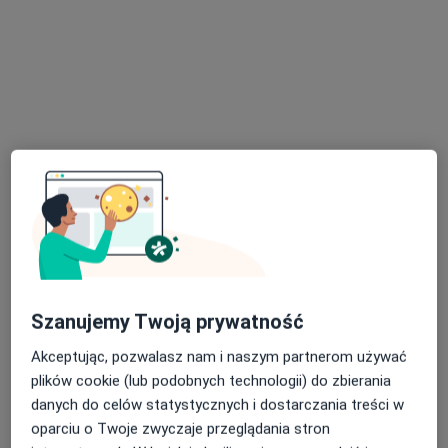
dr n. med. Lidia
dr n. med. Beata
Nawrocka
Bubała-Stachowicz
okulista
okulista
Brak dostępnych specjalistów z wolnymi terminami w tym centrum medycznym.
Pokaż profil
Szanujemy Twoją prywatność
Akceptując, pozwalasz nam i naszym partnerom używać
plików cookie (lub podobnych technologii) do zbierania
lek. Lilianna Jastrzembska
danych do celów statystycznych i dostarczania treści w
·
Więcej
Okulista dziecięcy, Okulista
oparciu o Twoje zwyczaje przeglądania stron