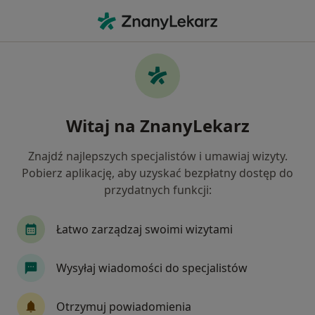
Me
Okulista Dziecięcy • Katowice, śląskie
Filtry
Ubezpieczenie
Mapa
Polecani okuliści dziecięcy w Katowicach
Witaj na ZnanyLekarz
Jak działają wyniki wyszukiwania
Znajdź najlepszych specjalistów i umawiaj wizyty.
Pobierz aplikację, aby uzyskać bezpłatny dostęp do
Wybierz swoje ubezpieczenie
przydatnych funkcji:
Allianz
LUX MED
Medicover
POLMED
Łatwo zarządzaj swoimi wizytami
Wysyłaj wiadomości do specjalistów
Otrzymuj powiadomienia