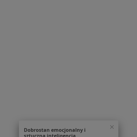
Pokaż profil
1
2
Powiązane
|
Oferty pracy - Okulista
wyszukiwania
dziecięcy
W pobliżu Katowic
Okuliści dziecięcy w Gliwicach
Okuliści dziecięcy w Jaworznie
Okuliści dziecięcy w Bytomiu
Okuliści dziecięcy w Zabrzu
Okuliści dziecięcy w Chorzowie
Dobrostan emocjonalny i
Więcej (12)
sztuczna inteligencja