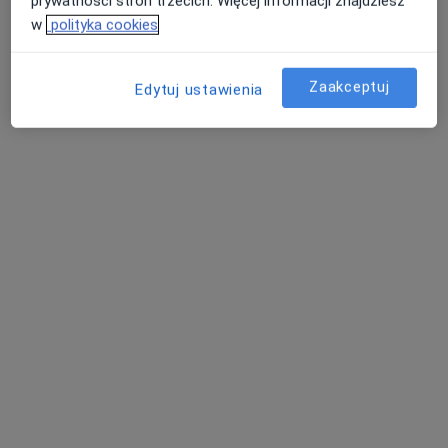
prywatności stron trzecich. Więcej informacji znajdziesz
w
polityka cookies
Poproś o wizytę
Zaakceptuj
Edytuj ustawienia
dr hab. n. med., prof. uczelni Adrian
Smędowski
·
Więcej
Okulista
522 opinie
Adres
Online
Ceglana 35, Katowice
•
Mapa