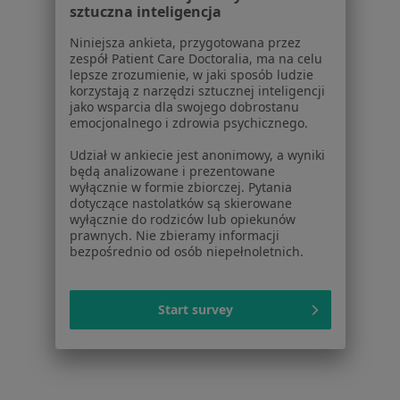
Odwarstwienie siatkówki w Gliwicach
sztuczna inteligencja
Odwarstwienie siatkówki w Sosnowcu
Niniejsza ankieta, przygotowana przez
zespół Patient Care Doctoralia, ma na celu
Odwarstwienie siatkówki w Chorzowie
lepsze zrozumienie, w jaki sposób ludzie
korzystają z narzędzi sztucznej inteligencji
Odwarstwienie siatkówki w Będzinie
jako wsparcia dla swojego dobrostanu
emocjonalnego i zdrowia psychicznego.
Odwarstwienie siatkówki w Świętochłowicach
Udział w ankiecie jest anonimowy, a wyniki
Więcej (11)
będą analizowane i prezentowane
Więcej w kategorii: W pobliżu Katowic
wyłącznie w formie zbiorczej. Pytania
dotyczące nastolatków są skierowane
Schorzenia w Katowicach
wyłącznie do rodziców lub opiekunów
prawnych. Nie zbieramy informacji
Choroby oczu w Katowicach
bezpośrednio od osób niepełnoletnich.
Krótkowzroczność w Katowicach
Jaskra w Katowicach
Start survey
Zaćma w Katowicach
Zapalenie spojówek w Katowicach