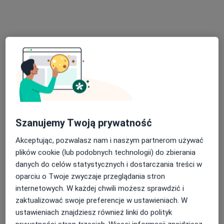
Poproś o wizytę
Szanujemy Twoją prywatność
lek. Gabriela Górska
Akceptując, pozwalasz nam i naszym partnerom używać
·
Więcej
W trakcie specjalizacji (Okulista)
plików cookie (lub podobnych technologii) do zbierania
23 opinie
danych do celów statystycznych i dostarczania treści w
Ignacego Krasickiego 14, Będzin
•
Mapa
oparciu o Twoje zwyczaje przeglądania stron
INTER-MED BĘDZIN
internetowych. W każdej chwili możesz sprawdzić i
zaktualizować swoje preferencje w ustawieniach. W
Konsultacja okulistyczna
220 zł
ustawieniach znajdziesz również linki do polityk
Specjalista nie oferuje umawiania online pod tym adresem.