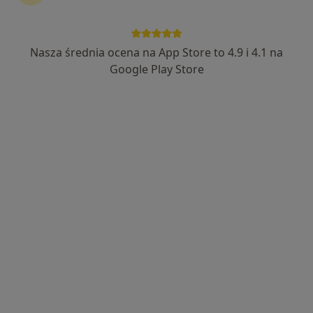
Nasza średnia ocena na App Store to 4.9 i 4.1 na
Google Play Store
Bezpieczne płatności
lek. Teresa Wilczek-Kaszuba
·
Więcej
Okulista
62 opinie
Adres 1
Adres 2
Adres 3
Adres 4
Adres 5
Dąbrówki 10, Katowice
•
Mapa
Centrum Medyczne POLMED Oddział Katowice
Konsultacja okulistyczna
250 zł
Specjalista nie oferuje umawiania online pod tym adresem.
Poproś o wizytę