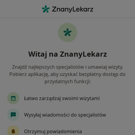
Me
Odwarstwienie Siatkówki • Katowice, śląskie
Filtry
• 1
Ubezpieczenie
Map
Odwarstwienie siatkówki specjaliści w
Witaj na ZnanyLekarz
Katowicach
Jak działają wyniki wyszukiwania
Znajdź najlepszych specjalistów i umawiaj wizyty.
Pobierz aplikację, aby uzyskać bezpłatny dostęp do
przydatnych funkcji:
Jakiego specjalisty szukasz?
Okulista
Internista
Lekarz rodzinny
Łatwo zarządzaj swoimi wizytami
Wysyłaj wiadomości do specjalistów
Otrzymuj powiadomienia