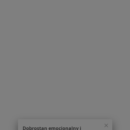
Konsultacja fizjoterapeutyczna
od 150 zł
Pokaż więcej usług
lek. Magdalena Ryba
lek. Bartosz Dudzicz
lek. Aneta Kilian-Kita
radiolog
chirurg
endokrynolog
Zobacz wszystkich 47 specjalistów
Brak dostępnych specjalistów z wolnymi terminami w tym centrum medycznym.
Pokaż profil
1
2
3
Powiązane wyszukiwania
W pobliżu Katowic
Dobrostan emocjonalny i