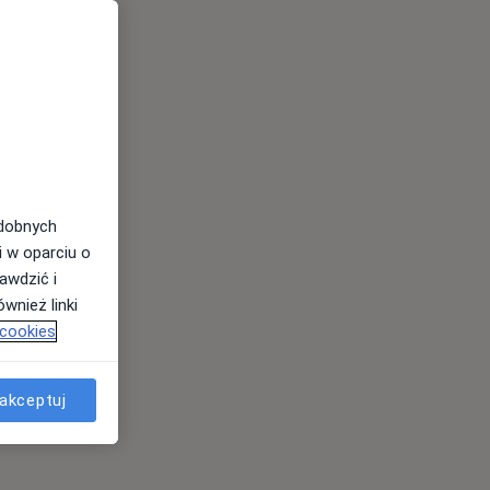
odobnych
i w oparciu o
awdzić i
wnież linki
 cookies
akceptuj