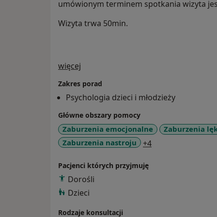
umówionym terminem spotkania wizyta jest
Wizyta trwa 50min.
O mnie
więcej
Zakres porad
Psychologia dzieci i młodzieży
Główne obszary pomocy
Zaburzenia emocjonalne
Zaburzenia lę
a11y_sr_more_dis
Zaburzenia nastroju
+4
Pacjenci których przyjmuję
Dorośli
Dzieci
Rodzaje konsultacji