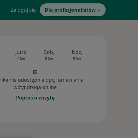
Zaloguj się
Dla profesjonalistów
Jutro
Sob,
Ndz,
Pon,
Wt,
7 Sie
8 Sie
9 Sie
10 Sie
11 Si
inika nie udostępnia opcji umawiania
wizyt drogą online
Poproś o wizytę