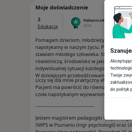
Moje doświadczenie
2
Edukacja
Pomagam dzieciom, młodzieży i rodzicom 
napotykamy w naszym życiu. Pracując w n
Szanuje
stawiam młodego człowieka. Staram się zr
rówieśniczą, środowisko w jakim żyje aby 
Akceptując
indywidualnej sytuacji każdego pacjenta.
technologii
W dzisiejszym przebodźcowanym świecie of
Twoje zwyc
Liczy się dla mnie praktyczny efekt stosow
zaktualizo
Pacjent ma powrócić do równowagi zyskują
do polityk 
czoła napotykanym wyzwaniom czy przeci
----------------------------------------
Jestem magistrem pedagogiki i psychologii
SWPS w Poznaniu (mgr psychologii) oraz U