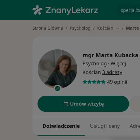
specjaliz
Strona Główna
Psycholog
Kościan
Marta
Zmień mias
mgr
Marta Kubacka
O spec
Psycholog
·
Więcej
Kościan
3 adresy
49 opinii
Umów wizytę
Doświadczenie
Usługi i ceny
Adr