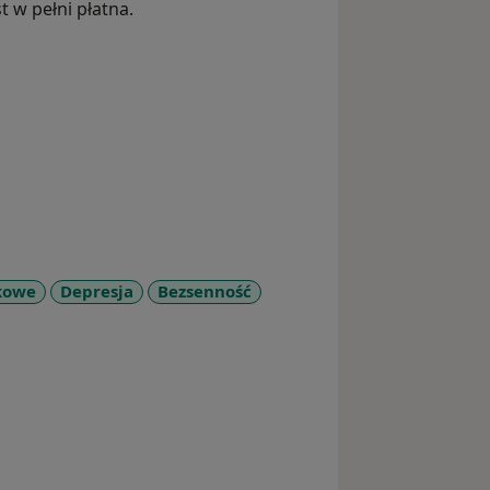
 w pełni płatna.
kowe
Depresja
Bezsenność
eases