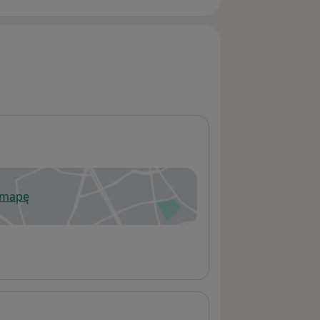
 mapę
wiera się w nowej karcie