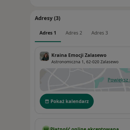
Adresy (3)
Adres 1
Adres 2
Adres 3
Kraina Emocji Zalasewo
Astronomiczna 1,
62-020
Zalasewo
Powiększ
ot
Dostępność
Pokaż kalendarz
Płatność online akceptowana