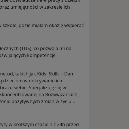
tnie doświadczenie w pracy z dziećmi,
raz umiejętności w zakresie ich
w szkole, gdzie miałam okazję wspierać
ecznych (TUS), co pozwala mi na
ozwijających kompetencje
tod, takich jak Kids' Skills – Dam
ą dzieciom w odkrywaniu ich
azu siebie. Specjalizuję się w
 Skoncentrowanej na Rozwiązaniach,
zenie pozytywnych zmian w życiu
yty w krótszym czasie niż 24h przed