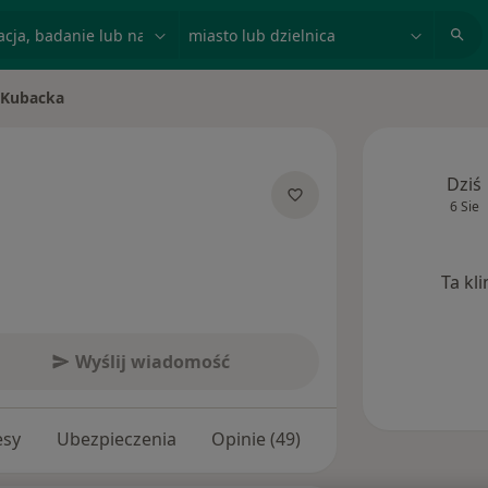
acja, badanie lub nazwisko
miasto lub dzielnica
 Kubacka
to
Dziś
6 Sie
jalizacjach
Ta kl
Wyślij wiadomość
esy
Ubezpieczenia
Opinie (49)