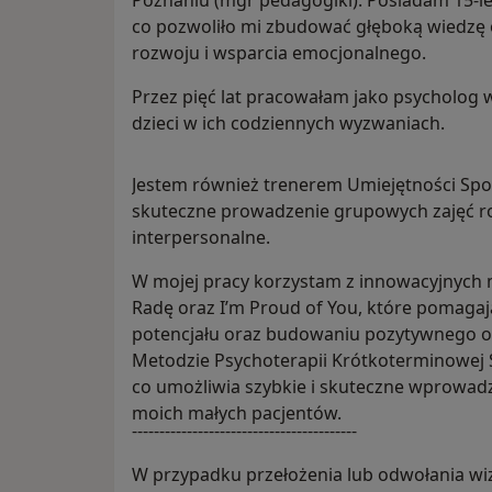
Poznaniu (mgr pedagogiki). Posiadam 15-le
co pozwoliło mi zbudować głęboką wiedzę o
rozwoju i wsparcia emocjonalnego.
Przez pięć lat pracowałam jako psycholog 
dzieci w ich codziennych wyzwaniach.
Jestem również trenerem Umiejętności Społ
skuteczne prowadzenie grupowych zajęć r
interpersonalne.
W mojej pracy korzystam z innowacyjnych me
Radę oraz I’m Proud of You, które pomagaj
potencjału oraz budowaniu pozytywnego obr
Metodzie Psychoterapii Krótkoterminowej
co umożliwia szybkie i skuteczne wprowad
moich małych pacjentów.
-----------------------------------------
W przypadku przełożenia lub odwołania wiz