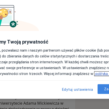
pokonywać przeszkody, które
urcie systemowym na pierwszym planie
my Twoją prywatność
ozumieć jego otoczenie, grupę
dostosować metody terapii do
, pozwalasz nam i naszym partnerom używać plików cookie (lub p
) do zbierania danych do celów statystycznych i dostarczania treśc
eruję empatię i uważność.
zaje przeglądania stron internetowych. W każdej chwili możesz spr
anych technik.
wać swoje preferencje w ustawieniach. W ustawieniach znajdziesz ró
c siły do samodzielnego stawiania
prywatności stron trzecich. Więcej informacji znajdziesz w
polityka
wnościom.
Za
Edytuj ustawienia
. Ukończyłam studia na Uniwersytecie
niwersytecie Adama Mickiewicza w