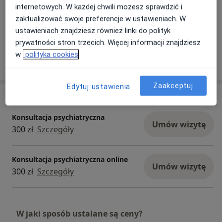
internetowych. W każdej chwili możesz sprawdzić i
psychoterapii. Praca z pacjentami jest dla mnie
Płatność online akceptowana
zaktualizować swoje preferencje w ustawieniach. W
źródłem inspiracji i nieustannie zachęca mnie do
Oszczędź swój czas przed wizytą.
ustawieniach znajdziesz również linki do polityk
poszerzania swojej wiedzy lekarskiej poprzez
prywatności stron trzecich. Więcej informacji znajdziesz
uczestnictwo w konferencjach psychiatrycznych i
w
polityka cookies
czytanie najnowszych doniesień naukowych.
Pokaż więcej
o doświadczeniu
Zaakceptuj
Edytuj ustawienia
Usługi i ceny
Konsultacja psychiatryczna
Umów wizytę
300 zł
Szczegóły
Konsultacja psychiatryczna online
Umów wizytę
300 zł
Szczegóły
W jaki sposób ustalane są ceny?