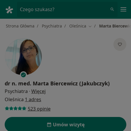
Me
Czego szukasz?
Strona Główna
Psychiatra
Oleśnica
Marta Biercewic
Zmień miasto
dr n. med.
Marta Biercewicz (Jakubczyk)
O specjalizacjach
Psychiatra
·
Więcej
Oleśnica
1 adres
523 opinie
Umów wizytę