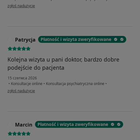
w opinii użytkownika KS
zgłoś nadużycie
Patrycja
Płatność i wizyta zweryfikowane
P
Kolejna wizyta u pani doktor, bardzo dobre
podejście do pacjenta
15 czerwca 2026
•
Konsultacje online
•
Konsultacja psychiatryczna online
•
w opinii użytkownika Patrycja
zgłoś nadużycie
Marcin
Płatność i wizyta zweryfikowane
M