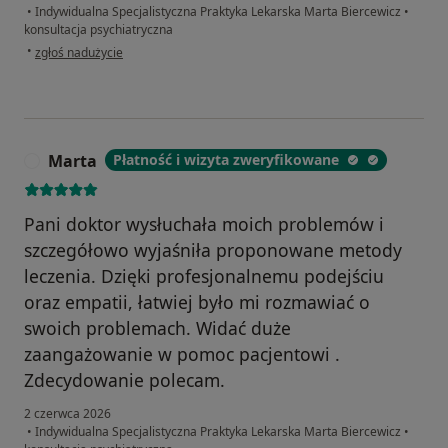
•
Indywidualna Specjalistyczna Praktyka Lekarska Marta Biercewicz
•
konsultacja psychiatryczna
w opinii użytkownika IS
•
zgłoś nadużycie
Marta
Płatność i wizyta zweryfikowane
M
Pani doktor wysłuchała moich problemów i
szczegółowo wyjaśniła proponowane metody
leczenia. Dzięki profesjonalnemu podejściu
oraz empatii, łatwiej było mi rozmawiać o
swoich problemach. Widać duże
zaangażowanie w pomoc pacjentowi .
Zdecydowanie polecam.
2 czerwca 2026
•
Indywidualna Specjalistyczna Praktyka Lekarska Marta Biercewicz
•