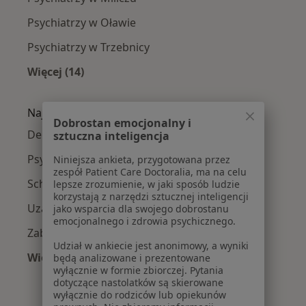
Psychiatrzy w Oławie
Psychiatrzy w Trzebnicy
Więcej (14)
Więcej w kategorii: W pobliżu Oleśnicy
Najczęście leczone choroby
Dobrostan emocjonalny i
Depresja w Oleśnicy
sztuczna inteligencja
Psychoza w Oleśnicy
Niniejsza ankieta, przygotowana przez
zespół Patient Care Doctoralia, ma na celu
Schizofrenia w Oleśnicy
lepsze zrozumienie, w jaki sposób ludzie
korzystają z narzędzi sztucznej inteligencji
Uzależnienia w Oleśnicy
jako wsparcia dla swojego dobrostanu
emocjonalnego i zdrowia psychicznego.
Zaburzenia osobowości w Oleśnicy
Udział w ankiecie jest anonimowy, a wyniki
Więcej (15)
będą analizowane i prezentowane
wyłącznie w formie zbiorczej. Pytania
Więcej w kategorii: Najczęście leczone chorob
dotyczące nastolatków są skierowane
wyłącznie do rodziców lub opiekunów