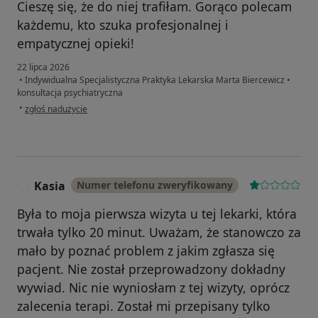
Cieszę się, że do niej trafiłam. Gorąco polecam
każdemu, kto szuka profesjonalnej i
empatycznej opieki!
22 lipca 2026
•
Indywidualna Specjalistyczna Praktyka Lekarska Marta Biercewicz
•
konsultacja psychiatryczna
w opinii użytkownika Sylwia
•
zgłoś nadużycie
Kasia
Numer telefonu zweryfikowany
K
Była to moja pierwsza wizyta u tej lekarki, która
trwała tylko 20 minut. Uważam, że stanowczo za
mało by poznać problem z jakim zgłasza się
pacjent. Nie został przeprowadzony dokładny
wywiad. Nic nie wyniosłam z tej wizyty, oprócz
zalecenia terapi. Został mi przepisany tylko