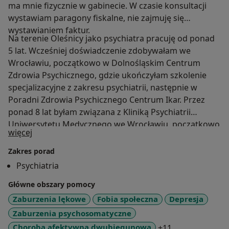
ma mnie fizycznie w gabinecie. W czasie konsultacji
wystawiam paragony fiskalne, nie zajmuję się
wystawianiem faktur.
Na terenie Oleśnicy jako psychiatra pracuję od ponad
5 lat. Wcześniej doświadczenie zdobywałam we
Wrocławiu, początkowo w Dolnośląskim Centrum
Zdrowia Psychicznego, gdzie ukończyłam szkolenie
specjalizacyjne z zakresu psychiatrii, następnie w
Poradni Zdrowia Psychicznego Centrum Ikar. Przez
ponad 8 lat byłam związana z Kliniką Psychiatrii
Uniwersytetu Medycznego we Wrocławiu, początkowo
O mnie
więcej
jako doktorantka, następnie specjalista psychiatrii-
pracowałam w oddziale całodobowym i poradni
Zakres porad
przyklinicznej, a także byłam nauczycielem
Psychiatria
akademickim. Jestem absolwentką Wydziału
Główne obszary pomocy
Lekarskiego Pomorskiego Uniwersytetu Medycznego
w Szczecinie, kończyłam również studia doktoranckie
Zaburzenia lękowe
Fobia społeczna
Depresja
na Wydziale Lekarskim Kształcenia Podyplomowego
Zaburzenia psychosomatyczne
Uniwersytetu Medycznego we Wrocławiu w Katedrze i
a11y_sr_more_
Choroba afektywna dwubiegunowa
+11