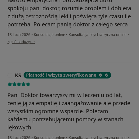
spokoju pani doktor, rozumie problem i dobiera
z dużą ostrożnością leki i poświęca tyle czasu ile
potrzeba. Polecam panią doktor z całego serca
13 lipca 2026
•
Konsultacje online
•
Konsultacja psychiatryczna online
•
w opinii użytkownika Martyna
zgłoś nadużycie
KS
Płatność i wizyta zweryfikowane
K
Pani Doktor towarzyszy mi w leczeniu od lat,
cenię ją za empatię i zaangażowanie ale przede
wszystkim ogromne wsparcie. Polecam
każdemu potrzebującemu pomocy w stanach
lękowych.
13 lipca 2026
•
Konsultacje online
•
Konsultacja psychiatryczna online
•