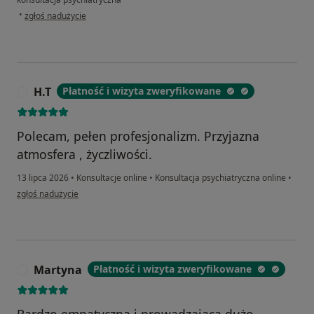
w opinii użytkownika Łukasz
•
zgłoś nadużycie
H.T
Płatność i wizyta zweryfikowane
H
Polecam, pełen profesjonalizm. Przyjazna
atmosfera , życzliwości.
13 lipca 2026
•
Konsultacje online
•
Konsultacja psychiatryczna online
•
w opinii użytkownika H.T
zgłoś nadużycie
Martyna
Płatność i wizyta zweryfikowane
M
Bardzo empatyczna i prowadzajaca dużo