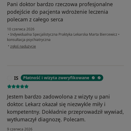
Pani doktor bardzo rzeczowa profesjonalne
podejście do pacjenta wdrożenie leczenia
polecam z całego serca
10 czerwca 2026
•
Indywidualna Specjalistyczna Praktyka Lekarska Marta Biercewicz
•
konsultacja psychiatryczna
w opinii użytkownika Marcin
•
zgłoś nadużycie
IS
Płatność i wizyta zweryfikowane
I
Jestem bardzo zadowolona z wizyty u pani
doktor. Lekarz okazał się niezwykle miły i
kompetentny. Dokładnie przeprowadził wywiad,
wytłumaczył diagnozę. Polecam.
9 czerwca 2026