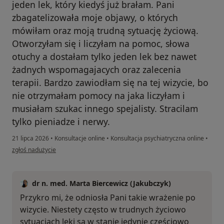
jeden lek, który kiedyś już brałam. Pani
zbagatelizowała moje objawy, o których
mówiłam oraz moją trudną sytuację życiową.
Otworzyłam się i liczyłam na pomoc, słowa
otuchy a dostałam tylko jeden lek bez nawet
żadnych wspomagajacych oraz zalecenia
terapii. Bardzo zawiodłam się na tej wizycie, bo
nie otrzymałam pomocy na jaka liczyłam i
musiałam szukac innego spejalisty. Stracilam
tylko pieniadze i nerwy.
21 lipca 2026
•
Konsultacje online
•
Konsultacja psychiatryczna online
•
w opinii użytkownika Kasia
zgłoś nadużycie
dr n. med. Marta Biercewicz (Jakubczyk)
Przykro mi, że odniosła Pani takie wrażenie po
wizycie. Niestety często w trudnych życiowo
sytuacjach leki są w stanie jedynie częściowo