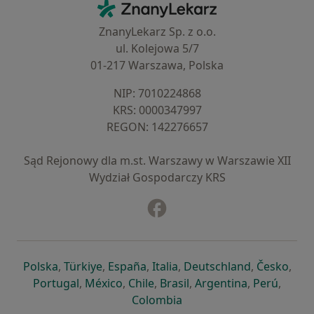
ZnanyLekarz - Strona główna
ZnanyLekarz Sp. z o.o.
ul. Kolejowa 5/7
01-217 Warszawa, Polska
NIP: ⁠7010224868
KRS: ⁠0000347997
REGON: ⁠142276657
Sąd Rejonowy dla m.st. Warszawy w Warszawie XII
Wydział Gospodarczy KRS
Facebook
otwiera się w nowej karcie
otwiera się w nowej karcie
otwiera się w nowej karcie
otwiera się w nowej karcie
otwiera się w nowej karci
otwiera się
otwi
Polska
,
Türkiye
,
España
,
Italia
,
Deutschland
,
Česko
,
otwiera się w nowej karcie
otwiera się w nowej karcie
otwiera się w nowej karcie
otwiera się w nowej kar
otwiera się 
otwier
Portugal
,
México
,
Chile
,
Brasil
,
Argentina
,
Perú
,
otwiera się w nowej karc
Colombia