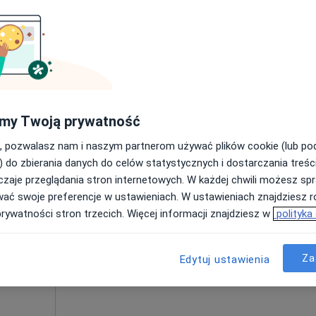
tryczna (kolejna wizyta)
350 zł
Dziś
Jutro
Pon,
Wt,
8 Sie
9 Sie
10 Sie
11 Sie
nika
my Twoją prywatność
znego
, pozwalasz nam i naszym partnerom używać plików cookie (lub p
Umawianie online nie jest dostępne
) do zbierania danych do celów statystycznych i dostarczania treśc
Pokaż profil
zaje przeglądania stron internetowych. W każdej chwili możesz spr
wać swoje preferencje w ustawieniach. W ustawieniach znajdziesz ró
prywatności stron trzecich. Więcej informacji znajdziesz w
polityka
tryczna (kolejna wizyta)
280 zł
Za
Edytuj ustawienia