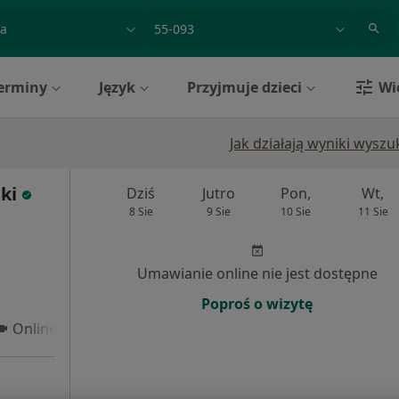
acja, badanie lub nazwisko
miasto lub dzielnica
erminy
Język
Przyjmuje dzieci
Wi
Jak działają wyniki wysz
ki
Dziś
Jutro
Pon,
Wt,
8 Sie
9 Sie
10 Sie
11 Sie
Umawianie online nie jest dostępne
Poproś o wizytę
Online 3