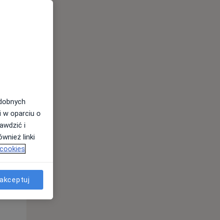
Śr,
Czw,
Pt,
12 Sie
13 Sie
14 Sie
odobnych
i w oparciu o
awdzić i
wnież linki
 cookies
akceptuj