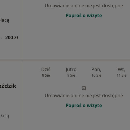
Umawianie online nie jest dostępne
Poproś o wizytę
płacą
tryczna (kolejna wizyta)
200 zł
Dziś
Jutro
Pon,
Wt,
8 Sie
9 Sie
10 Sie
11 Sie
eździk
Umawianie online nie jest dostępne
Poproś o wizytę
płacą