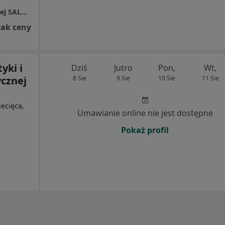
Centrum Profilaktyki i Terapii Psychiatrycznej SALUS Sp. z o.o.
rak ceny
yki i
Dziś
Jutro
Pon,
Wt,
ycznej
8 Sie
9 Sie
10 Sie
11 Sie
iecięca,
Umawianie online nie jest dostępne
Pokaż profil