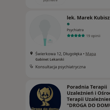
psychiatra
lek. Marek Kubis
Psychiatra
19 opinii
Świerkowa 12, Długołęka
•
Mapa
Gabinet Lekarski
Konsultacja psychiatryczna
Poradnia Terapii
Uzależnień i Ośr
Terapii Uzależnie
"DROGA DO DOM