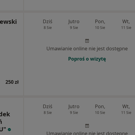
zewski
Dziś
Jutro
Pon,
Wt,
8 Sie
9 Sie
10 Sie
11 Sie
Umawianie online nie jest dostępne
Poproś o wizytę
250 zł
Dziś
Jutro
Pon,
Wt,
odek
8 Sie
9 Sie
10 Sie
11 Sie
ń
U"
Umawianie online nie jest dostępne