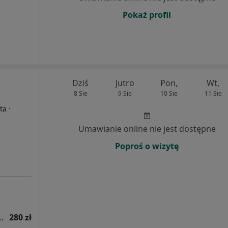
Pokaż profil
Dziś
Jutro
Pon,
Wt,
8 Sie
9 Sie
10 Sie
11 Sie
·
ta
Umawianie online nie jest dostępne
Poproś o wizytę
tryczna (kolejna wizyta)
280 zł