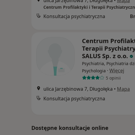
ulica Jarzębinowa 7, Długołęka
•
Mapa
Konsultacja psychiatryczna
B
Centrum Profilakt
Terapii Psychiatr
SALUS Sp. z o.o.
Psychiatria, Psychiatria dz
·
Więcej
Psychologia
5 opinii
ulica Jarzębinowa 7, Długołęka
•
Mapa
Konsultacja psychiatryczna
Dostępne konsultacje online