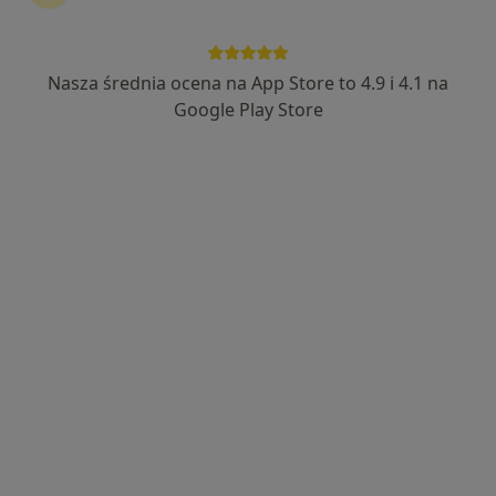
Bezpieczne płatności
lek. Krzysztof Kosior
Nasza średnia ocena na App Store to 4.9 i 4.1 na
·
Więcej
Psychiatra
Google Play Store
177 opinii
Adres
Online
•
Mapa
Wizyty domowe, konsultacja dochodzące
Badania psychiatryczne
300 zł
Specjalista nie oferuje umawiania online pod tym adresem.
Poproś o wizytę