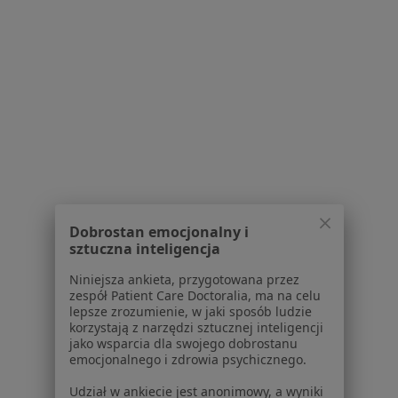
1
2
3
4
5
6
8
Powiązane wyszukiwania
|
Oferty pracy - Psychiatra
W pobliżu Ostrzeszowa
Psychiatrzy w Kaliszu
Psychiatrzy w Ostrowie Wielkopolskim
Psychiatrzy w Oleśnicy
Dobrostan emocjonalny i
sztuczna inteligencja
Psychiatrzy w Miliczu
Niniejsza ankieta, przygotowana przez
Psychiatrzy w Namysłowie
zespół Patient Care Doctoralia, ma na celu
lepsze zrozumienie, w jaki sposób ludzie
Więcej (8)
korzystają z narzędzi sztucznej inteligencji
Więcej w kategorii: W pobliżu Ostrzeszowa
jako wsparcia dla swojego dobrostanu
emocjonalnego i zdrowia psychicznego.
Najczęstsze schorzenia
Udział w ankiecie jest anonimowy, a wyniki