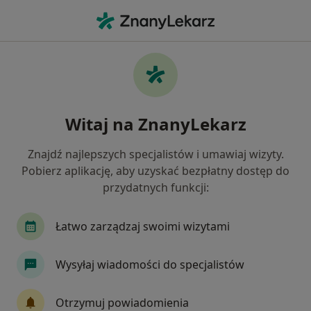
Me
Psychiatra • Ostrzeszów, wielkopolskie
Filtry
Ubezpieczenie
Mapa
Polecani psychiatrzy w Ostrzeszowie
Witaj na ZnanyLekarz
Jak działają wyniki wyszukiwania
Znajdź najlepszych specjalistów i umawiaj wizyty.
Pobierz aplikację, aby uzyskać bezpłatny dostęp do
Wybierz swoje ubezpieczenie
przydatnych funkcji:
Łatwo zarządzaj swoimi wizytami
Wysyłaj wiadomości do specjalistów
Otrzymuj powiadomienia