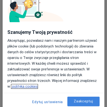
Szanujemy Twoją prywatność
Akceptując, pozwalasz nam i naszym partnerom używać
plików cookie (lub podobnych technologii) do zbierania
lek. Michał Król
danych do celów statystycznych i dostarczania treści w
·
Więcej
Psychiatra
oparciu o Twoje zwyczaje przeglądania stron
85 opinii
internetowych. W każdej chwili możesz sprawdzić i
zaktualizować swoje preferencje w ustawieniach. W
Adres
Online
ustawieniach znajdziesz również linki do polityk
prywatności stron trzecich. Więcej informacji znajdziesz
•
Mapa
w
polityka cookies
Wizyta domowa - umawiana indywidualnie telefonicznie
Konsultacja psychiatryczna
Brak ceny
Zaakceptuj
Edytuj ustawienia
Specjalista nie oferuje umawiania online pod tym adresem.