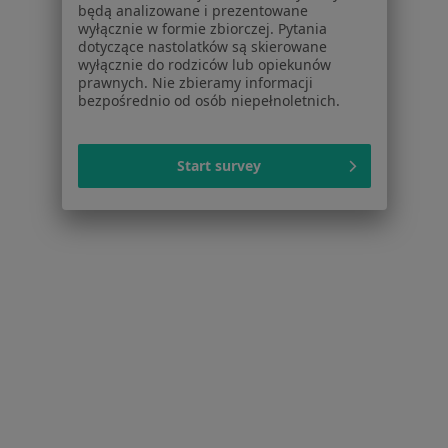
Alkoholizm Ostrzeszów
będą analizowane i prezentowane
wyłącznie w formie zbiorczej. Pytania
Anoreksja Ostrzeszów
dotyczące nastolatków są skierowane
wyłącznie do rodziców lub opiekunów
Bezsenność Ostrzeszów
prawnych. Nie zbieramy informacji
bezpośrednio od osób niepełnoletnich.
Bulimia Ostrzeszów
Choroba afektywna dwubiegunowa Ostrzeszów
Start survey
Więcej (10)
Więcej w kategorii: Najczęstsze schorzenia
Strona Główna
Psychiatra
Ostrzeszów
Zmień miasto
Serwis