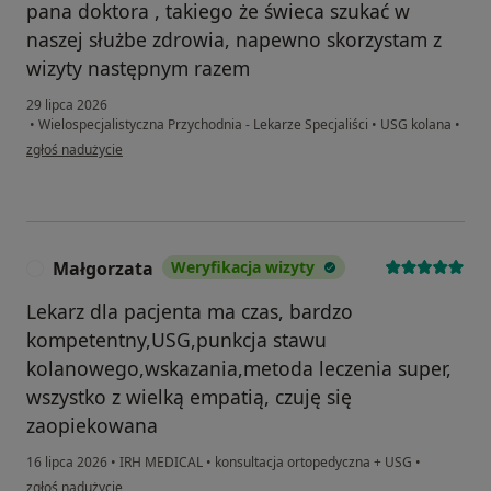
pana doktora , takiego że świeca szukać w
naszej służbe zdrowia, napewno skorzystam z
wizyty następnym razem
29 lipca 2026
•
Wielospecjalistyczna Przychodnia - Lekarze Specjaliści
•
USG kolana
•
w opinii użytkownika Jarek
zgłoś nadużycie
Małgorzata
Weryfikacja wizyty
M
Lekarz dla pacjenta ma czas, bardzo
kompetentny,USG,punkcja stawu
kolanowego,wskazania,metoda leczenia super,
wszystko z wielką empatią, czuję się
zaopiekowana
16 lipca 2026
•
IRH MEDICAL
•
konsultacja ortopedyczna + USG
•
w opinii użytkownika Małgorzata
zgłoś nadużycie