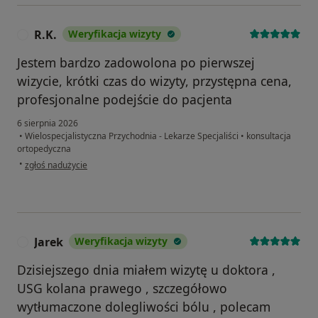
R.K.
Weryfikacja wizyty
R
Jestem bardzo zadowolona po pierwszej
wizycie, krótki czas do wizyty, przystępna cena,
profesjonalne podejście do pacjenta
6 sierpnia 2026
•
Wielospecjalistyczna Przychodnia - Lekarze Specjaliści
•
konsultacja
ortopedyczna
w opinii użytkownika R.K.
•
zgłoś nadużycie
Jarek
Weryfikacja wizyty
J
Dzisiejszego dnia miałem wizytę u doktora ,
USG kolana prawego , szczegółowo
wytłumaczone dolegliwości bólu , polecam