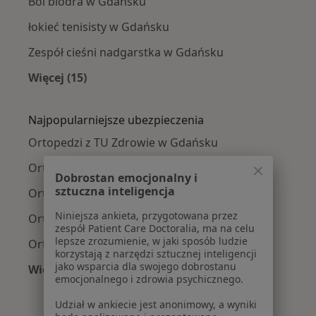
Ból biodra w Gdańsku
łokieć tenisisty w Gdańsku
Zespół cieśni nadgarstka w Gdańsku
Więcej (15)
Więcej w kategorii: Najczęście leczone chorob
Najpopularniejsze ubezpieczenia
Ortopedzi z TU Zdrowie w Gdańsku
Ortopedzi z Medicover w Gdańsku
Dobrostan emocjonalny i
sztuczna inteligencja
Ortopedzi z Allianz w Gdańsku
Niniejsza ankieta, przygotowana przez
Ortopedzi z POLMED w Gdańsku
zespół Patient Care Doctoralia, ma na celu
lepsze zrozumienie, w jaki sposób ludzie
Ortopedzi z Signal Iduna w Gdańsku
korzystają z narzędzi sztucznej inteligencji
jako wsparcia dla swojego dobrostanu
Więcej (6)
emocjonalnego i zdrowia psychicznego.
Więcej w kategorii: Najpopularniejsze ubezpie
Udział w ankiecie jest anonimowy, a wyniki