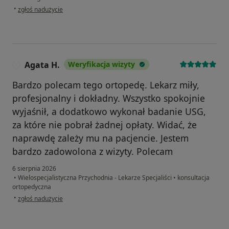
w opinii użytkownika Aleksandra
•
zgłoś nadużycie
Agata H.
Weryfikacja wizyty
A
Bardzo polecam tego ortopedę. Lekarz miły,
profesjonalny i dokładny. Wszystko spokojnie
wyjaśnił, a dodatkowo wykonał badanie USG,
za które nie pobrał żadnej opłaty. Widać, że
naprawdę zależy mu na pacjencie. Jestem
bardzo zadowolona z wizyty. Polecam
6 sierpnia 2026
•
Wielospecjalistyczna Przychodnia - Lekarze Specjaliści
•
konsultacja
ortopedyczna
w opinii użytkownika Agata H.
•
zgłoś nadużycie