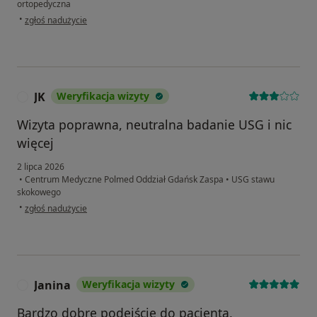
ortopedyczna
w opinii użytkownika Stanisław
•
zgłoś nadużycie
JK
Weryfikacja wizyty
J
Wizyta poprawna, neutralna badanie USG i nic
więcej
2 lipca 2026
•
Centrum Medyczne Polmed Oddział Gdańsk Zaspa
•
USG stawu
skokowego
w opinii użytkownika JK
•
zgłoś nadużycie
Janina
Weryfikacja wizyty
J
Bardzo dobre podejście do pacjenta,