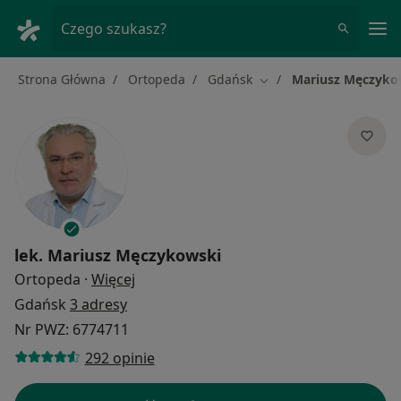
Me
Czego szukasz?
Strona Główna
Ortopeda
Gdańsk
Mariusz Męczyko
Zmień miasto
lek.
Mariusz Męczykowski
O specjalizacjach
Ortopeda
·
Więcej
Gdańsk
3 adresy
Nr PWZ: 6774711
292 opinie