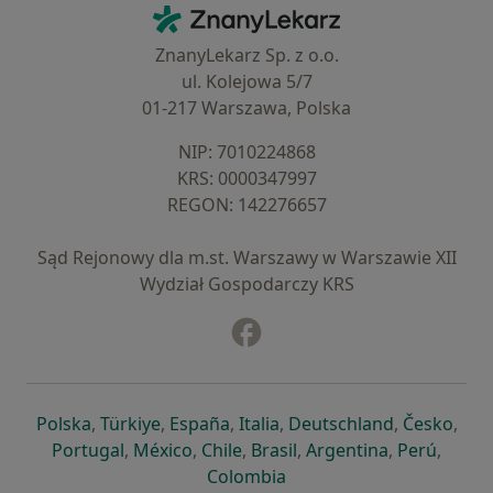
Kontakt
ZnanyLekarz - Strona główna
ZnanyLekarz Sp. z o.o.
ul. Kolejowa 5/7
01-217 Warszawa, Polska
NIP: ⁠7010224868
KRS: ⁠0000347997
REGON: ⁠142276657
Sąd Rejonowy dla m.st. Warszawy w Warszawie XII
Wydział Gospodarczy KRS
Facebook
otwiera się w nowej karcie
otwiera się w nowej karcie
otwiera się w nowej karcie
otwiera się w nowej karcie
otwiera się w nowej karci
otwiera się
otwi
Polska
,
Türkiye
,
España
,
Italia
,
Deutschland
,
Česko
,
otwiera się w nowej karcie
otwiera się w nowej karcie
otwiera się w nowej karcie
otwiera się w nowej kar
otwiera się 
otwier
Portugal
,
México
,
Chile
,
Brasil
,
Argentina
,
Perú
,
otwiera się w nowej karc
Colombia