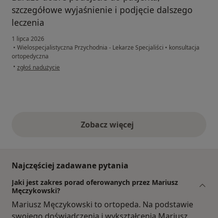
szczegółowe wyjaśnienie i podjęcie dalszego
leczenia
1 lipca 2026
•
Wielospecjalistyczna Przychodnia - Lekarze Specjaliści
•
konsultacja
ortopedyczna
w opinii użytkownika Janina
•
zgłoś nadużycie
Zobacz więcej
opinie powyżej
Najczęściej zadawane pytania
Jaki jest zakres porad oferowanych przez Mariusz
Męczykowski?
Mariusz Męczykowski to ortopeda. Na podstawie
swojego doświadczenia i wykształcenia Mariusz