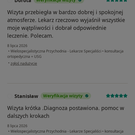
Dorota
D
Wizyta przebiegła w bardzo dobrej i spokojnej
atmosferze. Lekarz rzeczowo wyjaśnił wszystkie
moje wątpliwości i dobrał odpowiednie
leczenie. Polecam.
8 lipca 2026
•
Wielospecjalistyczna Przychodnia - Lekarze Specjaliści
•
konsultacja
ortopedyczna + USG
w opinii użytkownika Dorota
•
zgłoś nadużycie
Stanisław
Weryfikacja wizyty
S
Wizyta krótka .Diagnoza postawiona. pomoc w
dalszych krokach
8 lipca 2026
•
Wielospecjalistyczna Przychodnia - Lekarze Specjaliści
•
konsultacja