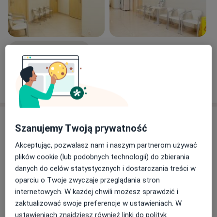
Zobacz galerię (3)
Pokaż więcej
o doświadczeniu
Usługi i ceny
Szanujemy Twoją prywatność
Konsultacja ortopedyczna
Akceptując, pozwalasz nam i naszym partnerom używać
Umów wizytę
Od 280 zł
Szczegóły
plików cookie (lub podobnych technologii) do zbierania
danych do celów statystycznych i dostarczania treści w
oparciu o Twoje zwyczaje przeglądania stron
Konsultacja ortopedyczna + USG
Umów wizytę
Od 390 zł
Szczegóły
internetowych. W każdej chwili możesz sprawdzić i
zaktualizować swoje preferencje w ustawieniach. W
ustawieniach znajdziesz również linki do polityk