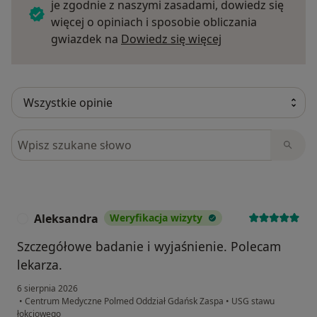
je zgodnie z naszymi zasadami, dowiedz się
więcej o opiniach i sposobie obliczania
Dowiedz się więce
gwiazdek na
Dowiedz się więcej
Szukaj w opiniach
Aleksandra
Weryfikacja wizyty
A
Szczegółowe badanie i wyjaśnienie. Polecam
lekarza.
6 sierpnia 2026
•
Centrum Medyczne Polmed Oddział Gdańsk Zaspa
•
USG stawu
łokciowego