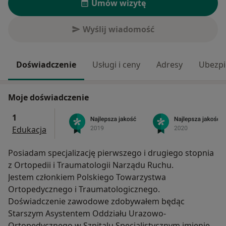
Umów wizytę
Wyślij wiadomość
Doświadczenie
Usługi i ceny
Adresy
Ubezpi
Moje doświadczenie
1
Edukacja
Posiadam specjalizację pierwszego i drugiego stopnia
z Ortopedii i Traumatologii Narządu Ruchu.
Jestem członkiem Polskiego Towarzystwa
Ortopedycznego i Traumatologicznego.
Doświadczenie zawodowe zdobywałem będąc
Starszym Asystentem Oddziału Urazowo-
Ortopedycznego w Szpitalu Specjalistycznym imieniem