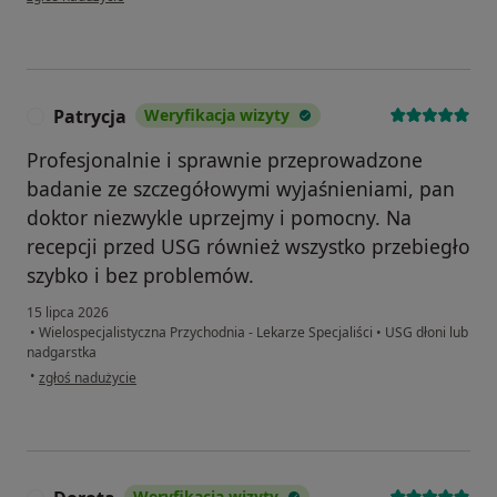
Patrycja
Weryfikacja wizyty
P
Profesjonalnie i sprawnie przeprowadzone
badanie ze szczegółowymi wyjaśnieniami, pan
doktor niezwykle uprzejmy i pomocny. Na
recepcji przed USG również wszystko przebiegło
szybko i bez problemów.
15 lipca 2026
•
Wielospecjalistyczna Przychodnia - Lekarze Specjaliści
•
USG dłoni lub
nadgarstka
w opinii użytkownika Patrycja
•
zgłoś nadużycie
Weryfikacja wizyty