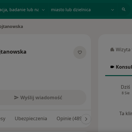
acja, badanie lub nazwisko
miasto lub dzielnica
ojtanowska
Wizyta
jtanowska
Wizyta w
ecjalizacjach
Konsul
Konsulta
Dziś
8 Sie
Wyślij wiadomość
Ta kl
esy
Ubezpieczenia
Opinie (489)
Odpowiedzi na py