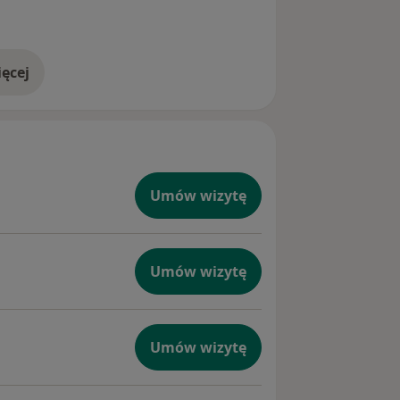
ęcej
doświadczeniu
Umów wizytę
Umów wizytę
Umów wizytę