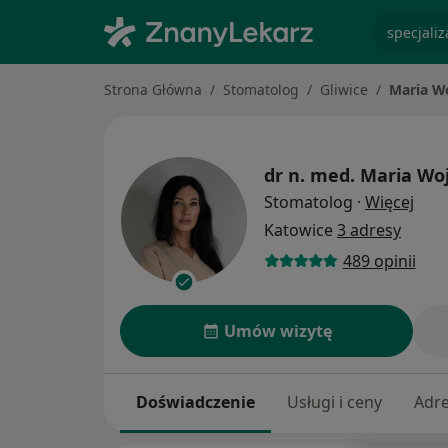
specjaliz
Strona Główna
Stomatolog
Gliwice
Maria W
dr n. med.
Maria Wo
O sp
Stomatolog
·
Więcej
Katowice
3 adresy
489 opinii
Umów wizytę
Doświadczenie
Usługi i ceny
Adr