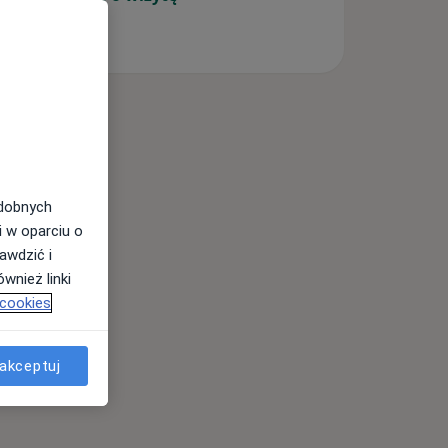
odobnych
i w oparciu o
awdzić i
wnież linki
 cookies
akceptuj