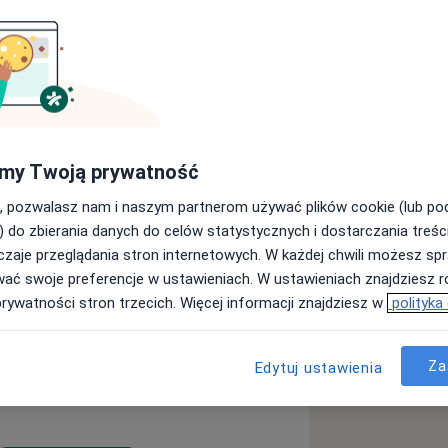
u Medycznego w Zabrzu oraz Śląskiej
my Twoją prywatność
cyny estetycznej oraz ginekologii
ykę implantologiczną przez Polskie
, pozwalasz nam i naszym partnerom używać plików cookie (lub p
tional Congress of Oral
) do zbierania danych do celów statystycznych i dostarczania treśc
.
zaje przeglądania stron internetowych. W każdej chwili możesz spr
wać swoje preferencje w ustawieniach. W ustawieniach znajdziesz ró
nicząc w licznych kursach i
prywatności stron trzecich. Więcej informacji znajdziesz w
polityka
edziny medycyny estetycznej. Uważam,
wala mi spojrzeć holistycznie na
Za
Edytuj ustawienia
sowe leczenie zarówno pod względem
tnie doświadczenie pozwala mi na
i.
ich zabiegów, dobierając metodę