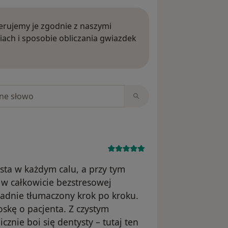
rujemy je zgodnie z naszymi
iach i sposobie obliczania gwiazdek
ięcej o opiniach
niach
sta w każdym calu, a przy tym
ę w całkowicie bezstresowej
kładnie tłumaczony krok po kroku.
oskę o pacjenta. Z czystym
nie boi się dentysty – tutaj ten