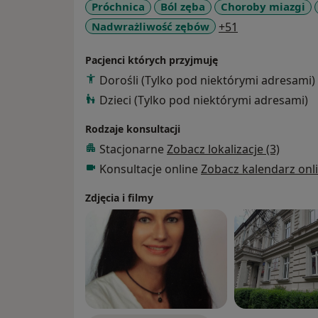
Próchnica
Ból zęba
Choroby miazgi
leczenia, która pozwoli na realną pomoc pa
a11y_sr_more_
Nadwrażliwość zębów
+51
istniejącego problemu.
Zależy mi na poczuciu bezpieczeństwa i kom
Pacjenci których przyjmuję
wykonuję z największą starannością oraz b
Dorośli (Tylko pod niektórymi adresami)
Kontakty z Pacjentami opieram na wzajemny
Dzieci (Tylko pod niektórymi adresami)
starając się zapewnić przyjazną atmosferę 
Pacjent zawsze jest na pierwszym miejscu!
Rodzaje konsultacji
Stacjonarne
Zobacz lokalizacje (3)
Konsultacje online
Zobacz kalendarz onl
Zdjęcia i filmy