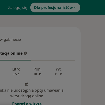
Zaloguj się
Dla profesjonalistów
 w gabinecie
 gabinecie
tacja online
cja online
Jutro
Pon,
Wt,
Śr,
Czw
9 Sie
10 Sie
11 Sie
12 Sie
13 Si
inika nie udostępnia opcji umawiania
tania (1)
wizyt drogą online
Poproś o wizytę