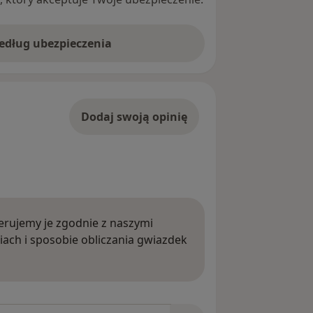
według ubezpieczenia
Dodaj swoją opinię
rujemy je zgodnie z naszymi
iach i sposobie obliczania gwiazdek
ięcej o opiniach
niach