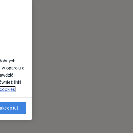
odobnych
i w oparciu o
awdzić i
wnież linki
 cookies
akceptuj