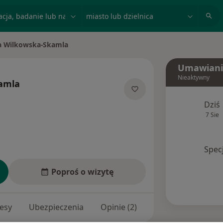
acja, badanie lub nazwisko
miasto lub dzielnica
a Wilkowska-Skamla
sto
Umawiani
Nieaktywny
amla
ecjalizacjach
Dziś
7 Sie
Spec
Poproś o wizytę
esy
Ubezpieczenia
Opinie (2)