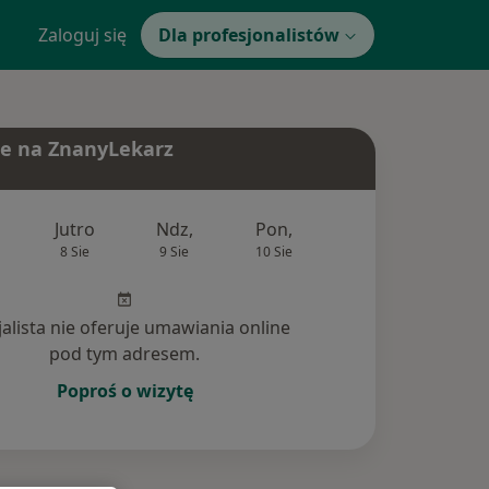
Zaloguj się
Dla profesjonalistów
e na ZnanyLekarz
Jutro
Ndz,
Pon,
Wt,
Śr,
8 Sie
9 Sie
10 Sie
11 Sie
12 Si
jalista nie oferuje umawiania online
pod tym adresem.
Poproś o wizytę