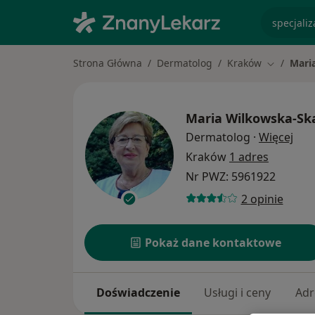
specjaliz
Strona Główna
Dermatolog
Kraków
Mari
Zmień mia
Maria Wilkowska-Sk
O sp
Dermatolog
·
Więcej
Kraków
1 adres
Nr PWZ: 5961922
2 opinie
Pokaż dane kontaktowe
Doświadczenie
Usługi i ceny
Adr