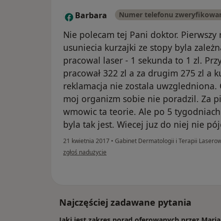
Barbara
Numer telefonu zweryfikowa
B
Nie polecam tej Pani doktor. Pierwszy 
usuniecia kurzajki ze stopy byla zależ
pracowal laser - 1 sekunda to 1 zl. Pr
pracował 322 zl a za drugim 275 zl a ku
reklamacja nie zostala uwzgledniona. 
moj organizm sobie nie poradzil. Za 
wmowic ta teorie. Ale po 5 tygodniach
byla tak jest. Wiecej juz do niej nie pó
21 kwietnia 2017
•
Gabinet Dermatologii i Terapii Laser
w opinii użytkownika Barbara
zgłoś nadużycie
Najczęściej zadawane pytania
Jaki jest zakres porad oferowanych przez Mar