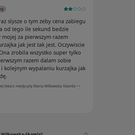
ny
raz slysze o tym zeby cena zabiegu
na od tego ile sekund bedzie
zy mojej za pierwszym razem
rzajka jak jest tak jest. Oczywiscie
Ona zrobila wszystko super tylko
pierwszym razem dalam sobie
 i kolejnym wypalaniu kurzajka jak
jdę.
owej lekarz medycyny Maria Wilkowska-Skamla
•
•
ia Wilkowska-Skamla?