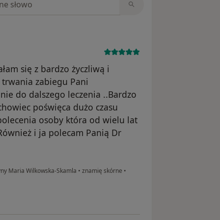
łam się z bardzo życzliwą i
e trwania zabiegu Pani
nie do dalszego leczenia ..Bardzo
chowiec poświęca dużo czasu
polecenia osoby która od wielu lat
.Również i ja polecam Panią Dr
cyny Maria Wilkowska-Skamla
•
znamię skórne
•