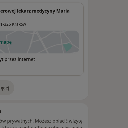
aserowej lekarz medycyny Maria
31-326
Kraków
 mapę
wiera się w nowej karcie
t przez internet
ęcej
adresie
h
ntów prywatnych. Możesz opłacić wizytę
ę, który akceptuje Twoje ubezpieczenie.