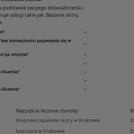
a podstawie swojego doświadczenia i
je usługi takie jak: Badanie skóry,
a.
t?
bez konieczności pojawiania się w
ci po wizycie?
a-Skamla?
a-Skamla?
Najczęście leczone choroby
N
Atopowe zapalenie skóry w Krakowie
D
łuszczyca w Krakowie
D