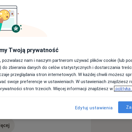
rosłych i dzieci. Pragnę serdecznie
j pomocy - porad dermatologicznych
 i Terapii Laserowej.
my Twoją prywatność
we umiejętności poparte gruntownym,
dziennej pracy lekarza dermatologa.
, pozwalasz nam i naszym partnerom używać plików cookie (lub p
) do zbierania danych do celów statystycznych i dostarczania treśc
 pełne zrozumienie Państwa
zaje przeglądania stron internetowych. W każdej chwili możesz spr
a11y_sr_more_diseases
jotokowe
Zmiany skórne
+3
wać swoje preferencje w ustawieniach. W ustawieniach znajdziesz ró
prywatności stron trzecich. Więcej informacji znajdziesz w
polityka
Za
Edytuj ustawienia
ęcej
doświadczeniu