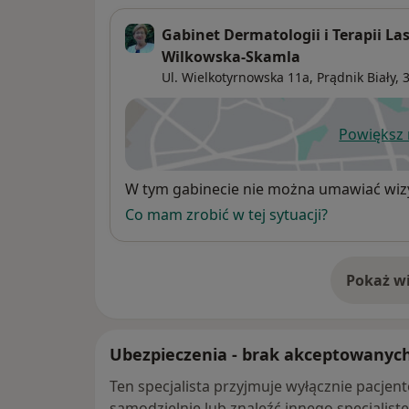
Gabinet Dermatologii i Terapii L
Wilkowska-Skamla
Ul. Wielkotyrnowska 11a,
Prądnik Biały
, 
Powiększ
ot
Dostępność
W tym gabinecie nie można umawiać wizy
Co mam zrobić w tej sytuacji?
Pokaż wi
o 
Ubezpieczenia - brak akceptowanyc
Ten specjalista przyjmuje wyłącznie pacje
samodzielnie lub znaleźć innego specjalist