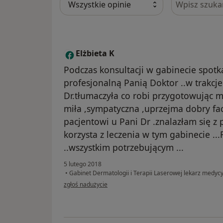
Elżbieta K
E
Podczas konsultacji w gabinecie spotka
profesjonalną Panią Doktor ..w trakcj
Dr.tłumaczyła co robi przygotowując m
miła ,sympatyczna ,uprzejma dobry fa
pacjentowi u Pani Dr .znalazłam się z 
korzysta z leczenia w tym gabinecie ..
..wszystkim potrzebującym ...
5 lutego 2018
•
Gabinet Dermatologii i Terapii Laserowej lekarz medy
w opinii użytkownika Elżbieta K
zgłoś nadużycie