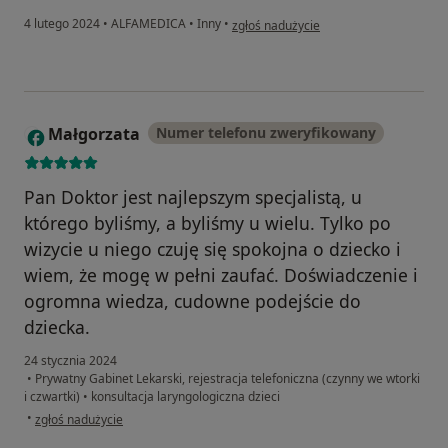
w opinii użytkownika Marta Kluźniak
4 lutego 2024
•
ALFAMEDICA
•
Inny
•
zgłoś nadużycie
Małgorzata
Numer telefonu zweryfikowany
M
Pan Doktor jest najlepszym specjalistą, u
którego byliśmy, a byliśmy u wielu. Tylko po
wizycie u niego czuję się spokojna o dziecko i
wiem, że mogę w pełni zaufać. Doświadczenie i
ogromna wiedza, cudowne podejście do
dziecka.
24 stycznia 2024
•
Prywatny Gabinet Lekarski, rejestracja telefoniczna (czynny we wtorki
i czwartki)
•
konsultacja laryngologiczna dzieci
w opinii użytkownika Małgorzata
•
zgłoś nadużycie