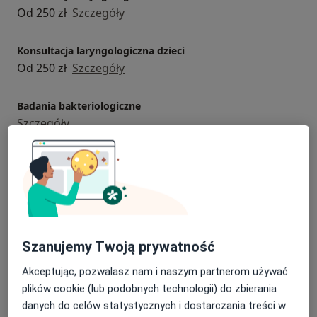
Od 250 zł
Szczegóły
Konsultacja laryngologiczna dzieci
Od 250 zł
Szczegóły
Badania bakteriologiczne
Szczegóły
Badania laryngologiczne
Szczegóły
Badania laryngologiczne dzieci
Szczegóły
Szanujemy Twoją prywatność
+ 7 usług
Akceptując, pozwalasz nam i naszym partnerom używać
plików cookie (lub podobnych technologii) do zbierania
danych do celów statystycznych i dostarczania treści w
W jaki sposób ustalane są ceny?