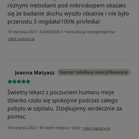
różnymi metodami pod mikroskopem okazało
się że badanie słuchu wyszło idealnie i nie było
przerostu 3 migdała!100% profeska!
10 stycznia 2025
•
ALFAMEDICA
•
konsultacja laryngologiczna
•
w opinii użytkownika Monika B.
zgłoś nadużycie
Joanna Matyasz
Numer telefonu zweryfikowany
J
Świetny lekarz z poczuciem humoru moje
dziecko czuło się spokojnie podczas całego
pobytu w szpitalu. Dziękujemy serdecznie za
pomoc.
w opinii użytkownika Joanna Mat
18 sierpnia 2024
•
W innym miejscu
•
Inny
•
zgłoś nadużycie