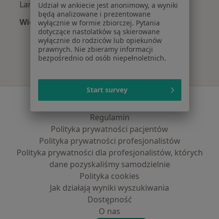
Laryngolodzy z Compensa w Katowicach
Udział w ankiecie jest anonimowy, a wyniki
będą analizowane i prezentowane
Więcej (11)
wyłącznie w formie zbiorczej. Pytania
dotyczące nastolatków są skierowane
Więcej w kategorii: Najpopularniejsze ubezpi
wyłącznie do rodziców lub opiekunów
prawnych. Nie zbieramy informacji
bezpośrednio od osób niepełnoletnich.
Start survey
Serwis
Regulamin
Polityka prywatności pacjentów
Polityka prywatności profesjonalistów
Polityka prywatności dla profesjonalistów, których
dane pozyskaliśmy samodzielnie
Polityka cookies
Jak działają wyniki wyszukiwania
Dostępność
O nas