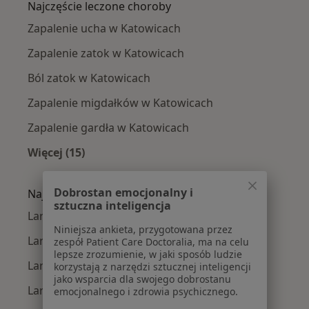
Najczęście leczone choroby
Zapalenie ucha w Katowicach
Zapalenie zatok w Katowicach
Ból zatok w Katowicach
Zapalenie migdałków w Katowicach
Zapalenie gardła w Katowicach
Więcej (15)
Więcej w kategorii: Najczęście leczone chorob
Dobrostan emocjonalny i
Najpopularniejsze ubezpieczenia
sztuczna inteligencja
Laryngolodzy z Allianz w Katowicach
Niniejsza ankieta, przygotowana przez
Laryngolodzy z POLMED w Katowicach
zespół Patient Care Doctoralia, ma na celu
lepsze zrozumienie, w jaki sposób ludzie
Laryngolodzy z Signal Iduna w Katowicach
korzystają z narzędzi sztucznej inteligencji
jako wsparcia dla swojego dobrostanu
Laryngolodzy z Medica Polska w Katowicach
emocjonalnego i zdrowia psychicznego.