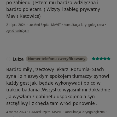
po zabiegu. Jestem mu bardzo wdzięczna i
bardzo polecam. ( Wizyty i zabieg prywatny
Mavit Katowice)
21 lipca 2024
•
LuxMed Szpital MAVIT
•
konsultacja laryngologiczna
•
w opinii użytkownika Paula Z.K
zgłoś nadużycie
Luiza
Numer telefonu zweryfikowany
L
Bardzo miły ,rzeczowy lekarz .Rozumiał Stach
syna i z niezwykłym spokojem tłumaczył synowi
każdy gest jaki będzie wykonywać i po co w
trakcie badania .Wszystko wyjasnił mi dokładnie
,ja wyszłam z gabinetu uspokojona a syn
szczęśliwy i z chęcią tam wróci ponownie .
4 marca 2024
•
LuxMed Szpital MAVIT
•
konsultacja laryngologiczna
•
w opinii użytkownika Luiza