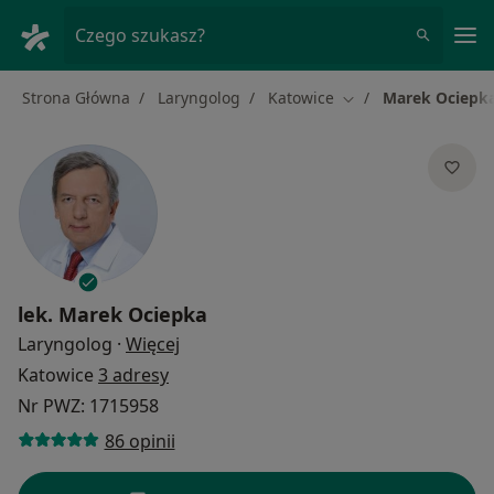
Me
Czego szukasz?
Strona Główna
Laryngolog
Katowice
Marek Ociepk
Zmień miasto
lek.
Marek Ociepka
O specjalizacjach
Laryngolog
·
Więcej
Katowice
3 adresy
Nr PWZ: 1715958
86 opinii