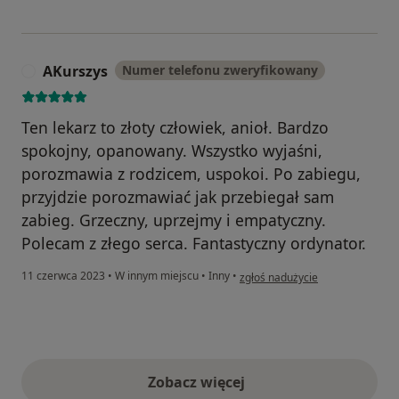
AKurszys
Numer telefonu zweryfikowany
A
Ten lekarz to złoty człowiek, anioł. Bardzo
spokojny, opanowany. Wszystko wyjaśni,
porozmawia z rodzicem, uspokoi. Po zabiegu,
przyjdzie porozmawiać jak przebiegał sam
zabieg. Grzeczny, uprzejmy i empatyczny.
Polecam z złego serca. Fantastyczny ordynator.
w opinii użytkownika AKurszys
11 czerwca 2023
•
W innym miejscu
•
Inny
•
zgłoś nadużycie
Zobacz więcej
opinie powyżej