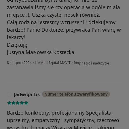
zastanawialiśmy się czy operacja w ogóle miała
miejsce ;). Uszka czyste, nosek również.
Całą rodziną jesteśmy wzruszeni i dziękujemy
bardzo! Panie Doktorze, przywraca Pan wiarę w
lekarzy!
Dziękuję
Justyna Masłowska Kostecka
w opinii użytkownika Justyn
8 sierpnia 2024
•
LuxMed Szpital MAVIT
•
Inny
•
zgłoś nadużycie
Jadwiga Lis
Numer telefonu zweryfikowany
J
Bardzo konkretny, profesjonalny Specjalista,
uprzejmy, empatyczny i sympatyczny, rzeczowo
wszystko tłumaczy.Wizyta w Mavicie - takiego