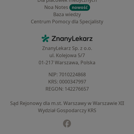
Dla placówek medycznych
Noa Notes
nowość
Baza wiedzy
Centrum Pomocy dla Specjalisty
Kontakt
ZnanyLekarz - Strona główna
ZnanyLekarz Sp. z o.o.
ul. Kolejowa 5/7
01-217 Warszawa, Polska
NIP: ⁠7010224868
KRS: ⁠0000347997
REGON: ⁠142276657
Sąd Rejonowy dla m.st. Warszawy w Warszawie XII
Wydział Gospodarczy KRS
Facebook
otwiera się w nowej karcie