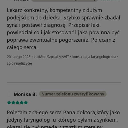
Lekarz konkretny, kompetentny z dużym
podejściem do dziecka. Szybko sprawnie zbadał
syna i postawił diagnozę. Przepisał leki
powiedział co i jak stosować i jaka powinna być
poprawa ewentualne pogorszenie. Polecam z
całego serca.
20 lutego 2025
•
LuxMed Szpital MAVIT
•
konsultacja laryngologiczna
•
w opinii użytkownika Rodzic
zgłoś nadużycie
Monika B.
Numer telefonu zweryfikowany
M
Polecam z całego serca Pana doktora,który jako
jedyny laryngolog ,u którego byłam z synkiem,
okazał się być przede wszystkim rzetelny,