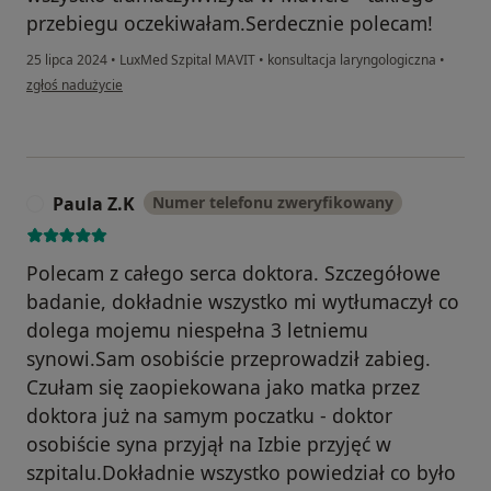
przebiegu oczekiwałam.Serdecznie polecam!
25 lipca 2024
•
LuxMed Szpital MAVIT
•
konsultacja laryngologiczna
•
w opinii użytkownika Jadwiga Lis
zgłoś nadużycie
Paula Z.K
Numer telefonu zweryfikowany
P
Polecam z całego serca doktora. Szczegółowe
badanie, dokładnie wszystko mi wytłumaczył co
dolega mojemu niespełna 3 letniemu
synowi.Sam osobiście przeprowadził zabieg.
Czułam się zaopiekowana jako matka przez
doktora już na samym poczatku - doktor
osobiście syna przyjął na Izbie przyjęć w
szpitalu.Dokładnie wszystko powiedział co było