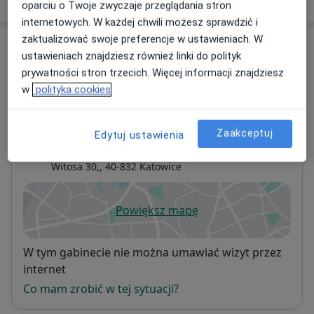
oparciu o Twoje zwyczaje przeglądania stron
internetowych. W każdej chwili możesz sprawdzić i
zaktualizować swoje preferencje w ustawieniach. W
Adresy (3)
ustawieniach znajdziesz również linki do polityk
prywatności stron trzecich. Więcej informacji znajdziesz
Adres 1
Adres 2
Adres 3
w
polityka cookies
Prywatny Gabinet Lekarski, rejestracja
Zaakceptuj
Edytuj ustawienia
telefoniczna (czynny we wtorki i czwartki)
Witosa 30,,
40-832
Katowice
Powiększ mapę
otwiera się w nowej karcie
Dostępność
W tym gabinecie nie można umawiać wizyt przez
internet
Co mam zrobić w tej sytuacji?