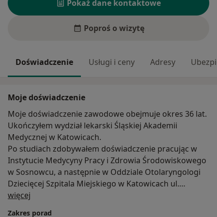
Pokaż dane kontaktowe
Poproś o wizytę
Doświadczenie
Usługi i ceny
Adresy
Ubezpi
Moje doświadczenie
Moje doświadczenie zawodowe obejmuje okres 36 lat.
Ukończyłem wydział lekarski Śląskiej Akademii
Medycznej w Katowicach.
Po studiach zdobywałem doświadczenie pracując w
Instytucie Medycyny Pracy i Zdrowia Środowiskowego
w Sosnowcu, a następnie w Oddziale Otolaryngologi
Dziecięcej Szpitala Miejskiego w Katowicach ul.
O mnie
Pośpiecha, oddziale Otolaryngologi Dziecięcej Szpitala
więcej
Miejskiego w Katowicach-Nikiszowcu.
Zakres porad