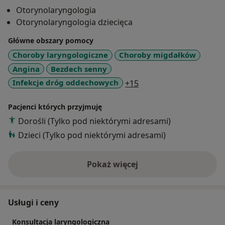
Obecnie jestem zatrudniony na stanowisku z-cy
Otorynolaryngologia
Ordynatora Oddziału Otolaryngologi Dziecięcej
Otorynolaryngologia dziecięca
Zespołu Szpitali Miejskich w Chorzowie ul. Truchana 7.
Pracuję również i operuję w Centrum Medycznym
Główne obszary pomocy
Mavit Katowice ul. Szopienicka 65.
Choroby laryngologiczne
Choroby migdałków
Najnowsze zdobycze wiedzy oraz technikę
Angina
Bezdech senny
nowoczesnych zabiegów chirurgicznych zdobywam
a11y_sr_more_disease
Infekcje dróg oddechowych
+15
uczestnicząc w wielu zagranicznych i krajowych
kongresach, zjazdach i szkoleniach.
Pacjenci których przyjmuję
Wiedzę tą wykorzystuję w celu nowoczesnego i
Dorośli (Tylko pod niektórymi adresami)
efektywnego leczenia moich pacjentów.
Dzieci (Tylko pod niektórymi adresami)
Pokaż więcej
o doświadczeniu
Usługi i ceny
Konsultacja laryngologiczna