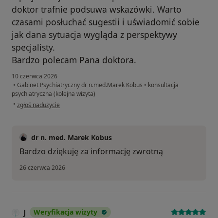
doktor trafnie podsuwa wskazówki. Warto
czasami posłuchać sugestii i uświadomić sobie
jak dana sytuacja wygląda z perspektywy
specjalisty.
Bardzo polecam Pana doktora.
10 czerwca 2026
•
Gabinet Psychiatryczny dr n.med.Marek Kobus
•
konsultacja
psychiatryczna (kolejna wizyta)
w opinii użytkownika Kamila
•
zgłoś nadużycie
dr n. med. Marek Kobus
Bardzo dziękuję za informację zwrotną
26 czerwca 2026
J
Weryfikacja wizyty