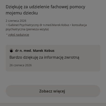
Dziękuję za udzielenie fachowej pomocy
mojemu dziecku
2 czerwca 2026
•
Gabinet Psychiatryczny dr n.med.Marek Kobus
•
konsultacja
psychiatryczna (pierwsza wizyta)
w opinii użytkownika J
•
zgłoś nadużycie
dr n. med. Marek Kobus
Bardzo dziękuję za informację zwrotną
26 czerwca 2026
Zobacz więcej
opinie powyżej