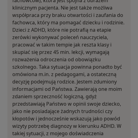
fachowców), która jest spójna z obrazem
klinicznym pacjenta. Nie jest także możliwa
współpraca przy braku otwartości i zaufania do
fachowca, który ma pomagać dziecku i rodzinie.
Dzieci z ADHD, które nie potrafią na etapie
zerówki wykonywać poleceń nauczyciela,
pracować w takim tempie jak reszta klasy i
skupiać się przez 45 min. lekcji, wymagają
rozważenia odroczenia od obowiązku
szkolnego. Taka sytuacja powinna ponadto być
omówiona m.in. z pedagogami, a ostateczną
decyzję podejmują rodzice. Jestem zdumiony
informacjami od Państwa. Zawierają one moim
zdaniem sprzeczność logiczną, gdyż
przedstawiają Państwo w opinii swoje dziecko,
jako nie posiadające żadnych trudności czy
kłopotów i jednocześnie wskazują jako powód
wizyty potrzebę diagnozy w kierunku ADHD. W
takiej sytuacji, z mojego doświadczenia