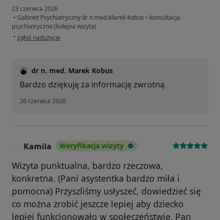
23 czerwca 2026
•
Gabinet Psychiatryczny dr n.med.Marek Kobus
•
konsultacja
psychiatryczna (kolejna wizyta)
w opinii użytkownika Hanna
•
zgłoś nadużycie
dr n. med. Marek Kobus
Bardzo dziękuję za informację zwrotną
26 czerwca 2026
Kamila
Weryfikacja wizyty
K
Wizyta punktualna, bardzo rzeczowa,
konkretna. (Pani asystentka bardzo miła i
pomocna) Przyszliśmy usłyszeć, dowiedzieć się
co można zrobić jeszcze lepiej aby dziecko
lepiej funkcjonowało w społeczeństwie. Pan