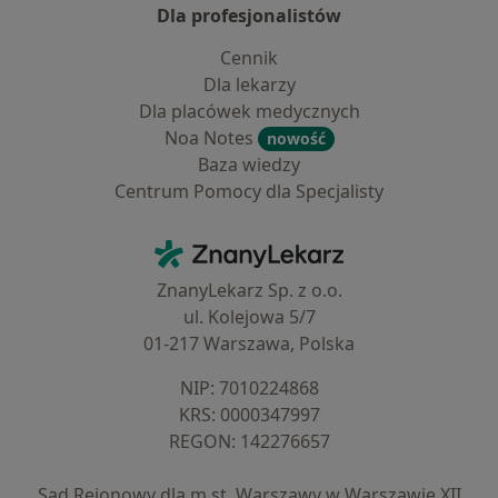
Dla profesjonalistów
Cennik
Dla lekarzy
Dla placówek medycznych
Noa Notes
nowość
Baza wiedzy
Centrum Pomocy dla Specjalisty
Kontakt
ZnanyLekarz - Strona główna
ZnanyLekarz Sp. z o.o.
ul. Kolejowa 5/7
01-217 Warszawa, Polska
NIP: ⁠7010224868
KRS: ⁠0000347997
REGON: ⁠142276657
Sąd Rejonowy dla m.st. Warszawy w Warszawie XII