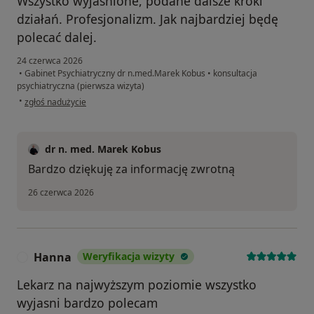
Wszystko wyjaśnione, podane dalsze kroki
działań. Profesjonalizm. Jak najbardziej będę
polecać dalej.
24 czerwca 2026
•
Gabinet Psychiatryczny dr n.med.Marek Kobus
•
konsultacja
psychiatryczna (pierwsza wizyta)
w opinii użytkownika Anna Z.
•
zgłoś nadużycie
dr n. med. Marek Kobus
Bardzo dziękuję za informację zwrotną
26 czerwca 2026
Hanna
Weryfikacja wizyty
H
Lekarz na najwyższym poziomie wszystko
wyjasni bardzo polecam