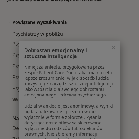
Powiązane wyszukiwania
Psychiatrzy w pobliżu
Psychiatrzy Oliwa
Dobrostan emocjonalny i
Psychiatrzy Aniołki
sztuczna inteligencja
Psychiatrzy Strzyża
Niniejsza ankieta, przygotowana przez
zespół Patient Care Doctoralia, ma na celu
Psychiatrzy Brętowo
lepsze zrozumienie, w jaki sposób ludzie
korzystają z narzędzi sztucznej inteligencji
Psychiatrzy Osowa
jako wsparcia dla swojego dobrostanu
emocjonalnego i zdrowia psychicznego.
Więcej (9)
Udział w ankiecie jest anonimowy, a wyniki
Więcej w kategorii: Psychiatrzy w pobliżu
będą analizowane i prezentowane
wyłącznie w formie zbiorczej. Pytania
Najczęście leczone choroby
dotyczące nastolatków są skierowane
Depresja w Gdańsku
wyłącznie do rodziców lub opiekunów
prawnych. Nie zbieramy informacji