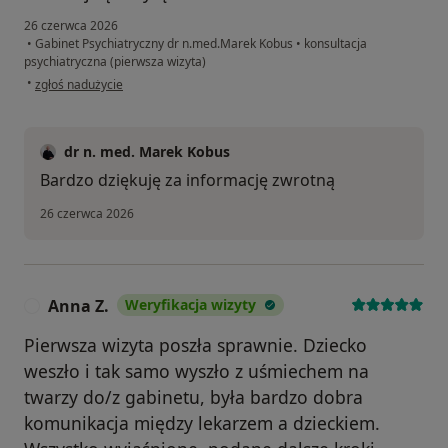
26 czerwca 2026
•
Gabinet Psychiatryczny dr n.med.Marek Kobus
•
konsultacja
psychiatryczna (pierwsza wizyta)
w opinii użytkownika Oksana Syrets
•
zgłoś nadużycie
dr n. med. Marek Kobus
Bardzo dziękuję za informację zwrotną
26 czerwca 2026
Anna Z.
Weryfikacja wizyty
A
Pierwsza wizyta poszła sprawnie. Dziecko
weszło i tak samo wyszło z uśmiechem na
twarzy do/z gabinetu, była bardzo dobra
komunikacja między lekarzem a dzieckiem.