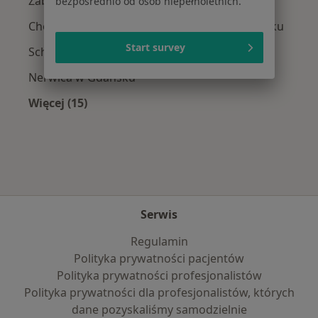
Zaburzenia lękowe w Gdańsku
bezpośrednio od osób niepełnoletnich.
Choroba afektywna dwubiegunowa w Gdańsku
Start survey
Schizofrenia w Gdańsku
Nerwica w Gdańsku
Więcej (15)
Więcej w kategorii: Najczęście leczone chorob
Serwis
Regulamin
Polityka prywatności pacjentów
Polityka prywatności profesjonalistów
Polityka prywatności dla profesjonalistów, których
dane pozyskaliśmy samodzielnie