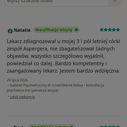
Natalia
Weryfikacja wizyty
N
Lekarz zdiagnozował u mojej 3 i pół letniej córki
zespół Aspergera, nie zbagatelizował żadnych
objawów, wszystko szczegółowo wyjaśnił,
powiedział co dalej. Bardzo kompetentny i
zaangażowany lekarz. Jestem bardzo wdzięczna.
29 lipca 2026
•
Gabinet Psychiatryczny dr n.med.Marek Kobus
•
konsultacja
psychiatryczna (pierwsza wizyta)
w opinii użytkownika Natalia
•
zgłoś nadużycie