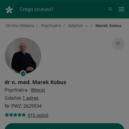
Me
Czego szukasz?
Strona Główna
Psychiatra
Gdańsk
Marek Kobus
Zmień miasto
dr n. med.
Marek Kobus
O specjalizacjach
Psychiatra
·
Więcej
Gdańsk
1 adres
Nr PWZ: 2629934
415 opinii