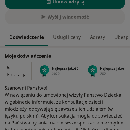
Umów wizytę
Wyślij wiadomość
Doświadczenie
Usługi i ceny
Adresy
Ubezpi
Moje doświadczenie
5
Edukacja
Szanowni Państwo!
W nawiązaniu do umówionej wizyty Państwo Dziecka
w gabinecie informuję, że konsultacje dzieci i
młodzieży, odbywają się zawsze z ich udziałem (w
języku polskim). Aby konsultacja mogła odpowiedzieć
na Państwa pytania, na pierwsze spotkanie niezbędne
jest przygotowanie dokumentacji. Niektóre z diagnoz