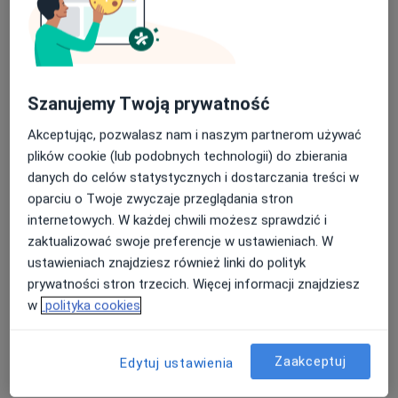
Gabinet Psychiatryczny dr n.med.Marek
Kobus
Sienkiewicza 10 (Pruszcz Gdański),
83-000
Gdańsk
Szanujemy Twoją prywatność
Powiększ mapę
otwiera się w nowej karcie
Akceptując, pozwalasz nam i naszym partnerom używać
plików cookie (lub podobnych technologii) do zbierania
Dostępność
danych do celów statystycznych i dostarczania treści w
Pokaż kalendarz
oparciu o Twoje zwyczaje przeglądania stron
internetowych. W każdej chwili możesz sprawdzić i
zaktualizować swoje preferencje w ustawieniach. W
Metody płatności (wizyty prywatne)
ustawieniach znajdziesz również linki do polityk
Gotówka
prywatności stron trzecich. Więcej informacji znajdziesz
Blik
w
polityka cookies
Karta płatnicza
Telefon
Zaakceptuj
Edytuj ustawienia
58 765...
Pokaż numer telefonu