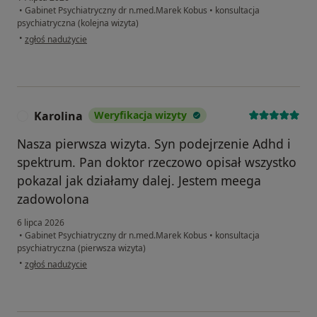
•
Gabinet Psychiatryczny dr n.med.Marek Kobus
•
konsultacja
psychiatryczna (kolejna wizyta)
w opinii użytkownika Piotr
•
zgłoś nadużycie
Karolina
Weryfikacja wizyty
K
Nasza pierwsza wizyta. Syn podejrzenie Adhd i
spektrum. Pan doktor rzeczowo opisał wszystko
pokazal jak działamy dalej. Jestem meega
zadowolona
6 lipca 2026
•
Gabinet Psychiatryczny dr n.med.Marek Kobus
•
konsultacja
psychiatryczna (pierwsza wizyta)
w opinii użytkownika Karolina
•
zgłoś nadużycie