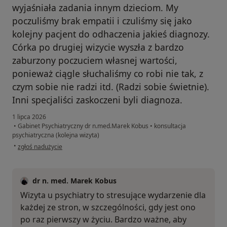
wyjaśniała zadania innym dzieciom. My
poczuliśmy brak empatii i czuliśmy się jako
kolejny pacjent do odhaczenia jakieś diagnozy.
Córka po drugiej wizycie wyszła z bardzo
zaburzony poczuciem własnej wartości,
ponieważ ciągle słuchaliśmy co robi nie tak, z
czym sobie nie radzi itd. (Radzi sobie świetnie).
Inni specjaliści zaskoczeni byli diagnoza.
1 lipca 2026
•
Gabinet Psychiatryczny dr n.med.Marek Kobus
•
konsultacja
psychiatryczna (kolejna wizyta)
w opinii użytkownika MK
•
zgłoś nadużycie
dr n. med. Marek Kobus
Wizyta u psychiatry to stresujące wydarzenie dla
każdej ze stron, w szczególności, gdy jest ono
po raz pierwszy w życiu. Bardzo ważne, aby