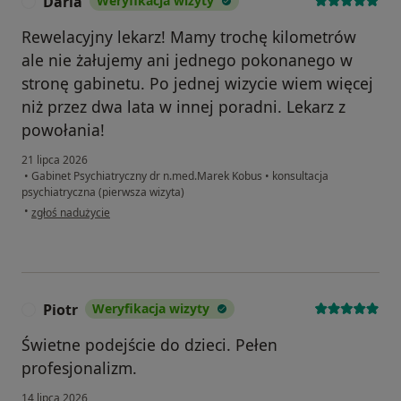
Daria
Weryfikacja wizyty
D
Rewelacyjny lekarz! Mamy trochę kilometrów
ale nie żałujemy ani jednego pokonanego w
stronę gabinetu. Po jednej wizycie wiem więcej
niż przez dwa lata w innej poradni. Lekarz z
powołania!
21 lipca 2026
•
Gabinet Psychiatryczny dr n.med.Marek Kobus
•
konsultacja
psychiatryczna (pierwsza wizyta)
w opinii użytkownika Daria
•
zgłoś nadużycie
Piotr
Weryfikacja wizyty
P
Świetne podejście do dzieci. Pełen
profesjonalizm.
14 lipca 2026