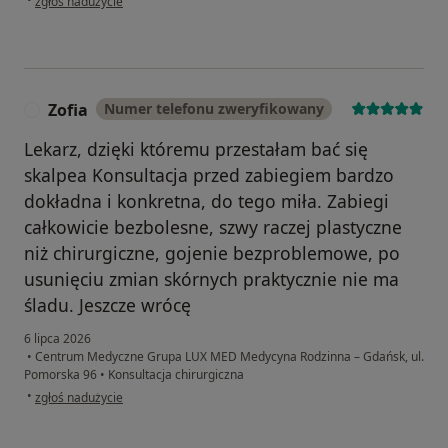
zgłoś nadużycie
Zofia
Numer telefonu zweryfikowany
Z
Lekarz, dzięki któremu przestałam bać się
skalpea Konsultacja przed zabiegiem bardzo
dokładna i konkretna, do tego miła. Zabiegi
całkowicie bezbolesne, szwy raczej plastyczne
niż chirurgiczne, gojenie bezproblemowe, po
usunięciu zmian skórnych praktycznie nie ma
śladu. Jeszcze wrócę
6 lipca 2026
•
Centrum Medyczne Grupa LUX MED Medycyna Rodzinna – Gdańsk, ul.
Pomorska 96
•
Konsultacja chirurgiczna
w opinii użytkownika Zofia
•
zgłoś nadużycie