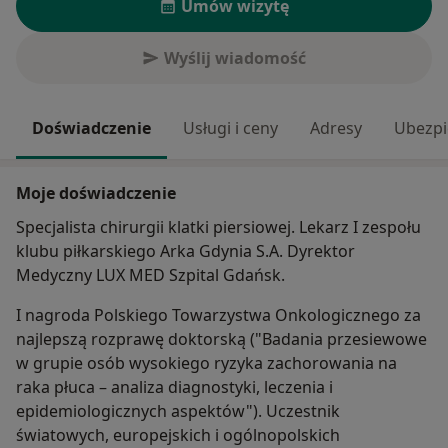
Umów wizytę
Wyślij wiadomość
Doświadczenie
Usługi i ceny
Adresy
Ubezpi
Moje doświadczenie
Specjalista chirurgii klatki piersiowej. Lekarz I zespołu
klubu piłkarskiego Arka Gdynia S.A. Dyrektor
Medyczny LUX MED Szpital Gdańsk.
I nagroda Polskiego Towarzystwa Onkologicznego za
najlepszą rozprawę doktorską ("Badania przesiewowe
w grupie osób wysokiego ryzyka zachorowania na
raka płuca – analiza diagnostyki, leczenia i
epidemiologicznych aspektów"). Uczestnik
światowych, europejskich i ogólnopolskich