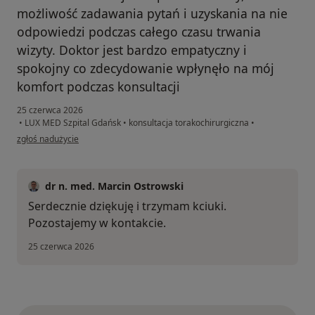
możliwość zadawania pytań i uzyskania na nie
odpowiedzi podczas całego czasu trwania
wizyty. Doktor jest bardzo empatyczny i
spokojny co zdecydowanie wpłynęło na mój
komfort podczas konsultacji
25 czerwca 2026
•
LUX MED Szpital Gdańsk
•
konsultacja torakochirurgiczna
•
w opinii użytkownika Katarzyna
zgłoś nadużycie
dr n. med. Marcin Ostrowski
Serdecznie dziękuję i trzymam kciuki.
Pozostajemy w kontakcie.
25 czerwca 2026