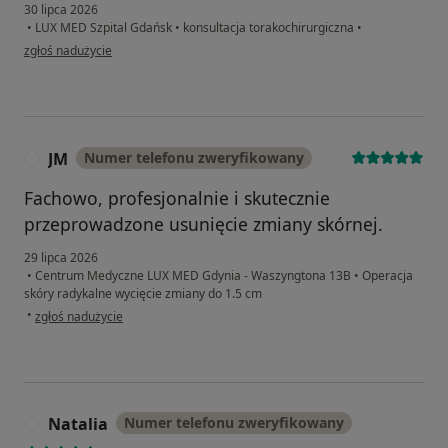
30 lipca 2026
•
LUX MED Szpital Gdańsk
•
konsultacja torakochirurgiczna
•
w opinii użytkownika Adam
zgłoś nadużycie
JM
Numer telefonu zweryfikowany
J
Fachowo, profesjonalnie i skutecznie
przeprowadzone usunięcie zmiany skórnej.
29 lipca 2026
•
Centrum Medyczne LUX MED Gdynia - Waszyngtona 13B
•
Operacja
skóry radykalne wycięcie zmiany do 1.5 cm
w opinii użytkownika JM
•
zgłoś nadużycie
Natalia
Numer telefonu zweryfikowany
N