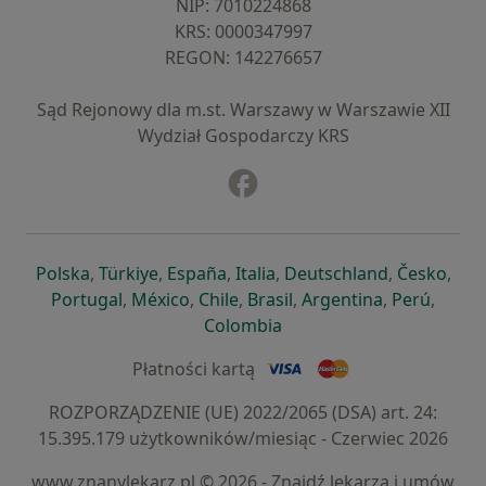
NIP: ⁠7010224868
KRS: ⁠0000347997
REGON: ⁠142276657
Sąd Rejonowy dla m.st. Warszawy w Warszawie XII
Wydział Gospodarczy KRS
Facebook
otwiera się w nowej karcie
otwiera się w nowej karcie
otwiera się w nowej karcie
otwiera się w nowej karcie
otwiera się w nowej karci
otwiera się
otwi
Polska
,
Türkiye
,
España
,
Italia
,
Deutschland
,
Česko
,
otwiera się w nowej karcie
otwiera się w nowej karcie
otwiera się w nowej karcie
otwiera się w nowej kar
otwiera się 
otwier
Portugal
,
México
,
Chile
,
Brasil
,
Argentina
,
Perú
,
otwiera się w nowej karc
Colombia
Płatności kartą
ROZPORZĄDZENIE (UE) 2022/2065 (DSA) art. 24:
15.395.179 użytkowników/miesiąc - Czerwiec 2026
www.znanylekarz.pl © 2026 - Znajdź lekarza i umów