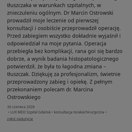
tłuszczaka w warunkach szpitalnych, w
znieczuleniu ogólnym. Dr Marcin Ostrowski
prowadził moje leczenie od pierwszej
konsultacji i osobiście przeprowadził operację.
Przed zabiegiem wszystko dokładnie wyjaśnił i
odpowiedział na moje pytania. Operacja
przebiegła bez komplikacji, rana goi się bardzo
dobrze, a wynik badania histopatologicznego
potwierdził, że była to łagodna zmiana –
tłuszczak. Dziękuję za profesjonalizm, świetnie
przeprowadzony zabieg i opiekę. Z pełnym
przekonaniem polecam dr. Marcina
Ostrowskiego
30 czerwca 2026
•
LUX MED Szpital Gdańsk
•
konsultacja torakochirurgiczna
•
w opinii użytkownika Mateusz
zgłoś nadużycie