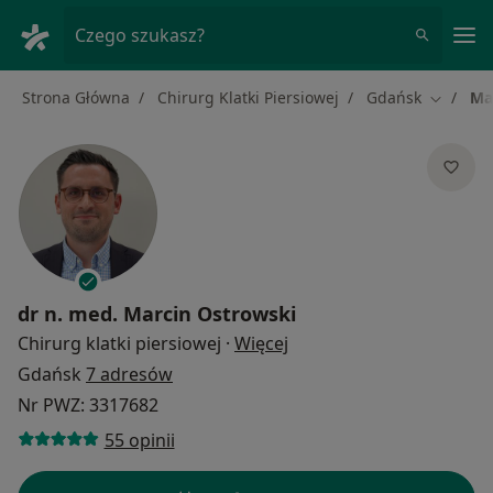
Me
Czego szukasz?
Strona Główna
Chirurg Klatki Piersiowej
Gdańsk
Ma
Zmień m
dr n. med.
Marcin Ostrowski
O specjalizacjach
Chirurg klatki piersiowej
·
Więcej
Gdańsk
7 adresów
Nr PWZ: 3317682
55 opinii