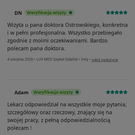
DN
Weryfikacja wizyty
D
Wizyta u pana doktora Ostrowskiego, konkretna
i w pełni profesjonalna. Wszystko przebiegało
zgodnie z moimi oczekiwaniami. Bardzo
polecam pana doktora.
w opinii użytkownika DN
4 sierpnia 2026
•
LUX MED Szpital Gdańsk
•
Inny
•
zgłoś nadużycie
Adam
Weryfikacja wizyty
A
Lekarz odpowiedział na wszystkie moje pytania,
szczegółowy oraz rzeczowy, znający się na
swojej pracy, z pełną odpowiedzialnością
polecam !