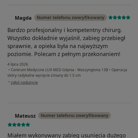
Magda
Numer telefonu zweryfikowany
M
Bardzo profesjonalny i kompetentny chirurg.
Wszystko dokładnie wyjaśnił, zabieg przebiegł
sprawnie, a opieka była na najwyższym
poziomie. Polecam z pełnym przekonaniem!
4 lipca 2026
•
Centrum Medyczne LUX MED Gdynia - Waszyngtona 13B
•
Operacja
skóry radykalne wycięcie zmiany do 1.5 cm
w opinii użytkownika Magda
•
zgłoś nadużycie
Mateusz
Numer telefonu zweryfikowany
M
Miałem wykonywany zabieg usunięcia dużego