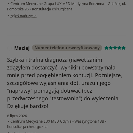
•
Centrum Medyczne Grupa LUX MED Medycyna Rodzinna – Gdańsk, ul.
Pomorska 96
•
Konsultacja chirurgiczna
w opinii użytkownika Bm
•
zgłoś nadużycie
Maciej
Numer telefonu zweryfikowany
M
Szybka i trafna diagnoza (nawet zanim
zdążyłem dostarczyć "wyniki") powstrzymała
mnie przed pogłębieniem kontuzji. Późniejsze,
szczegółowe wyjaśnienia dot. urazu i jego
"naprawy" pomagają dotrwać (bez
przedwczesnego "testowania") do wyleczenia.
Dziękuję bardzo!
8 lipca 2026
•
Centrum Medyczne LUX MED Gdynia - Waszyngtona 13B
•
Konsultacja chirurgiczna
w opinii użytkownika Maciej
•