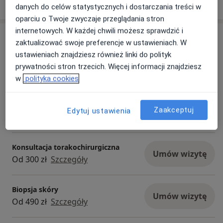
o doświadczeniu
danych do celów statystycznych i dostarczania treści w
oparciu o Twoje zwyczaje przeglądania stron
internetowych. W każdej chwili możesz sprawdzić i
Usługi i ceny
zaktualizować swoje preferencje w ustawieniach. W
ustawieniach znajdziesz również linki do polityk
Konsultacja chirurgiczna
Umów wizytę
prywatności stron trzecich. Więcej informacji znajdziesz
Od 250 zł
Szczegóły
w
polityka cookies
Konsultacja chirurgiczna +
kwalifikacja do drobnego zabiegu
Umów wizytę
Zaakceptuj
Edytuj ustawienia
250 zł
Szczegóły
Konsultacja torakochirurgiczna
Umów wizytę
Od 300 zł
Szczegóły
Biopsja skóry
Umów wizytę
Od 490 zł
Szczegóły