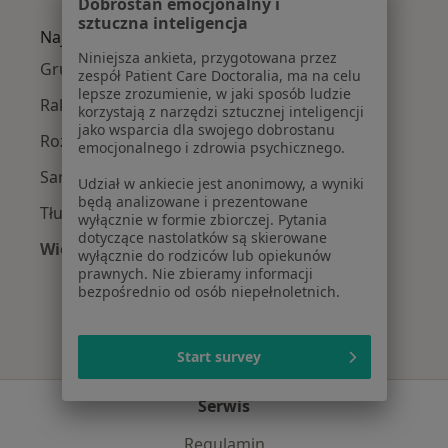
Dobrostan emocjonalny i
sztuczna inteligencja
Najczęście leczone choroby
Niniejsza ankieta, przygotowana przez
Gruźlica w Gdańsku
zespół Patient Care Doctoralia, ma na celu
lepsze zrozumienie, w jaki sposób ludzie
Rak płuc w Gdańsku
korzystają z narzędzi sztucznej inteligencji
jako wsparcia dla swojego dobrostanu
Rozedma płuc w Gdańsku
emocjonalnego i zdrowia psychicznego.
Sarkoidoza w Gdańsku
Udział w ankiecie jest anonimowy, a wyniki
będą analizowane i prezentowane
Tłuszczaki w Gdańsku
wyłącznie w formie zbiorczej. Pytania
dotyczące nastolatków są skierowane
Więcej (15)
wyłącznie do rodziców lub opiekunów
Więcej w kategorii: Najczęście leczone chorob
prawnych. Nie zbieramy informacji
bezpośrednio od osób niepełnoletnich.
Start survey
Serwis
Regulamin