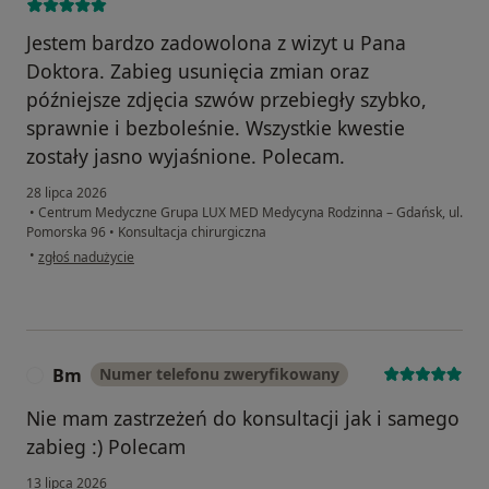
Jestem bardzo zadowolona z wizyt u Pana
Doktora. Zabieg usunięcia zmian oraz
późniejsze zdjęcia szwów przebiegły szybko,
sprawnie i bezboleśnie. Wszystkie kwestie
zostały jasno wyjaśnione. Polecam.
28 lipca 2026
•
Centrum Medyczne Grupa LUX MED Medycyna Rodzinna – Gdańsk, ul.
Pomorska 96
•
Konsultacja chirurgiczna
w opinii użytkownika Natalia
•
zgłoś nadużycie
Bm
Numer telefonu zweryfikowany
B
Nie mam zastrzeżeń do konsultacji jak i samego
zabieg :) Polecam
13 lipca 2026