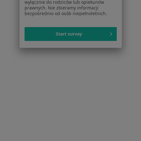
wyłącznie do rodziców lub opiekunów
Sarkoidoza w Pruszczu Gdańskim
prawnych. Nie zbieramy informacji
bezpośrednio od osób niepełnoletnich.
Schorzenia w Gdańsku
Nadciśnienie tętnicze w Gdańsku
Start survey
Cukrzyca w Gdańsku
Otyłość w Gdańsku
Niedoczynność tarczycy w Gdańsku
Choroby tarczycy w Gdańsku
Więcej (15)
Więcej w kategorii: Schorzenia w Gdańsku
Sarkoidoza Specjaliści W Gdańsku