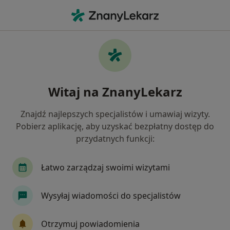
Me
Sarkoidoza • Gdańsk, pomorskie
Filtry
• 1
Ubezpieczenie
Map
Sarkoidoza specjaliści w Gdańsku
Witaj na ZnanyLekarz
Jak działają wyniki wyszukiwania
Znajdź najlepszych specjalistów i umawiaj wizyty.
Pobierz aplikację, aby uzyskać bezpłatny dostęp do
Jakiego specjalisty szukasz?
przydatnych funkcji:
Internista
Pulmonolog
Alergolog
Ch
Łatwo zarządzaj swoimi wizytami
Wysyłaj wiadomości do specjalistów
Otrzymuj powiadomienia