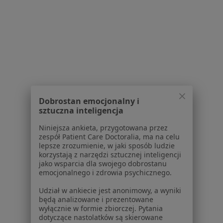
lek. Joanna Mastalerz
dr hab. n. med.
prof. dr hab. n. med.
ginekolog
Sławomir Lizakowski
Krzysztof Kuziemski
nefrolog
pulmonolog
Zobacz wszystkich 9 specjalistów
Brak dostępnych specjalistów z wolnymi terminami w tym centrum medycznym.
Pokaż profil
Dobrostan emocjonalny i
sztuczna inteligencja
Niniejsza ankieta, przygotowana przez
1
2
zespół Patient Care Doctoralia, ma na celu
lepsze zrozumienie, w jaki sposób ludzie
korzystają z narzędzi sztucznej inteligencji
Powiązane wyszukiwania
jako wsparcia dla swojego dobrostanu
emocjonalnego i zdrowia psychicznego.
W pobliżu Gdańska
Udział w ankiecie jest anonimowy, a wyniki
Sarkoidoza w Gdyni
będą analizowane i prezentowane
wyłącznie w formie zbiorczej. Pytania
Sarkoidoza w Sopocie
dotyczące nastolatków są skierowane