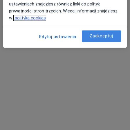
ustawieniach znajdziesz również linki do polityk
Specjalista nie oferuje umawiania online pod tym adresem.
prywatności stron trzecich. Więcej informacji znajdziesz
w
polityka cookies
Poproś o wizytę
Zaakceptuj
Edytuj ustawienia
Bezpieczne płatności
lek. Agnieszka Bobkowska-Macuk
·
Więcej
Internista
33 opinie
Adres 1
Adres 2