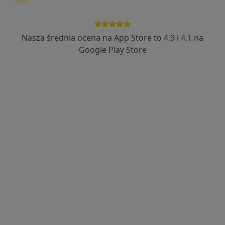
Nasza średnia ocena na App Store to 4.9 i 4.1 na
Bezpieczne płatności
Google Play Store
dr n. med. Beata Wajda
·
Więcej
Alergolog, Pulmonolog, Internista
145 opinii
Adres 1
Adres 2
Gospody 7, Gdańsk
•
Mapa
Clinica Vitae
Konsultacja alergologiczna
250 zł
Specjalista nie oferuje umawiania online pod tym adresem.
Poproś o wizytę