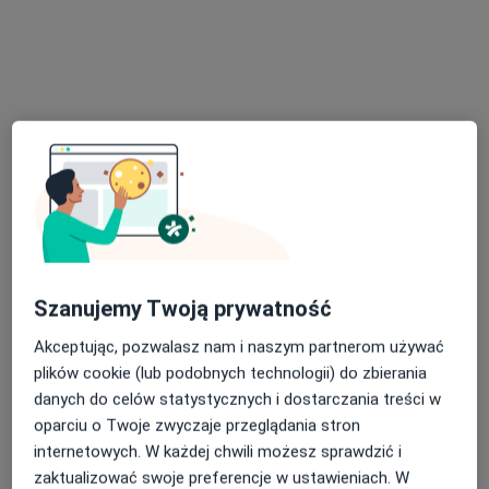
Specjalista nie oferuje umawiania online pod tym adresem.
Poproś o wizytę
prof. dr hab. n. med. Krzysztof Kuziemski
Szanujemy Twoją prywatność
Akceptując, pozwalasz nam i naszym partnerom używać
·
Więcej
Pulmonolog, Internista, Alergolog
plików cookie (lub podobnych technologii) do zbierania
130 opinii
danych do celów statystycznych i dostarczania treści w
oparciu o Twoje zwyczaje przeglądania stron
Al. Grunwaldzka 74/1, Gdańsk
•
Mapa
internetowych. W każdej chwili możesz sprawdzić i
MeaMedica Specjalistyczne Gabinety Lekarskie
zaktualizować swoje preferencje w ustawieniach. W
Konsultacja alergologiczna
300 zł