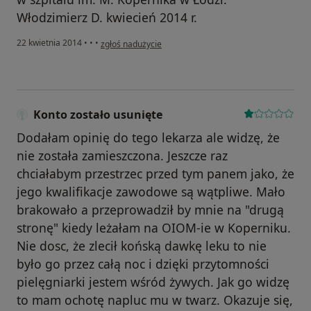
Włodzimierz D. kwiecień 2014 r.
w opinii użytkownika Konto zostało usunięte
22 kwietnia 2014
•
•
•
zgłoś nadużycie
Konto zostało usunięte
Dodałam opinię do tego lekarza ale widzę, że
nie została zamieszczona. Jeszcze raz
chciałabym przestrzec przed tym panem jako, że
jego kwalifikacje zawodowe są wątpliwe. Mało
brakowało a przeprowadził by mnie na "drugą
stronę" kiedy leżałam na OIOM-ie w Koperniku.
Nie dosc, że zlecił końską dawkę leku to nie
było go przez całą noc i dzięki przytomności
pielęgniarki jestem wśród żywych. Jak go widzę
to mam ochotę napluc mu w twarz. Okazuje się,