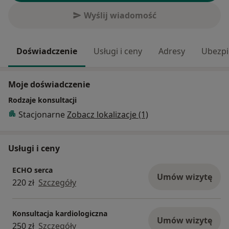
Wyślij wiadomość
Doświadczenie
Usługi i ceny
Adresy
Ubezpi
Moje doświadczenie
Rodzaje konsultacji
Stacjonarne
Zobacz lokalizacje (1)
Usługi i ceny
ECHO serca
Umów wizytę
220 zł
Szczegóły
Konsultacja kardiologiczna
Umów wizytę
250 zł
Szczegóły