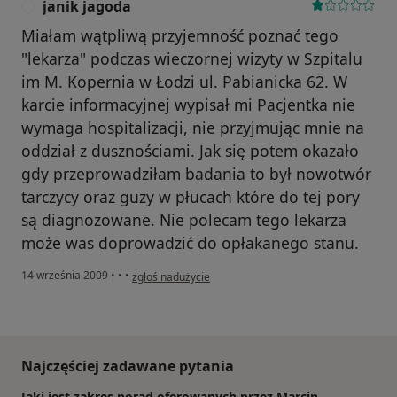
janik jagoda
J
Miałam wątpliwą przyjemność poznać tego
"lekarza" podczas wieczornej wizyty w Szpitalu
im M. Kopernia w Łodzi ul. Pabianicka 62. W
karcie informacyjnej wypisał mi Pacjentka nie
wymaga hospitalizacji, nie przyjmując mnie na
oddział z dusznościami. Jak się potem okazało
gdy przeprowadziłam badania to był nowotwór
tarczycy oraz guzy w płucach które do tej pory
są diagnozowane. Nie polecam tego lekarza
może was doprowadzić do opłakanego stanu.
w opinii użytkownika janik jagoda
14 września 2009
•
•
•
zgłoś nadużycie
Najczęściej zadawane pytania
Jaki jest zakres porad oferowanych przez Marcin