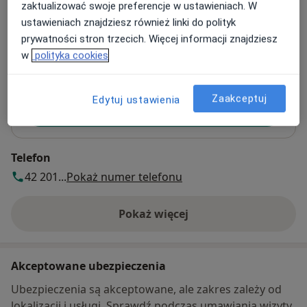
zaktualizować swoje preferencje w ustawieniach. W
Obywatelska 100,
Polesie
, 94-102
Łódź
ustawieniach znajdziesz również linki do polityk
prywatności stron trzecich. Więcej informacji znajdziesz
w
polityka cookies
Powiększ mapę
otwiera się w nowej karcie
Dostępność
Zaakceptuj
Edytuj ustawienia
Pokaż kalendarz
Telefon
42 201...
Pokaż numer telefonu
Pokaż więcej
o adresie
Akceptowane ubezpieczenia
Ubezpieczenia są akceptowane, ale zakres zależy od
lokalizacji i usługi. Sprawdź podczas umawiania wizyty.