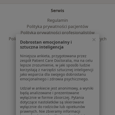
Serwis
Regulamin
Polityka prywatności pacjentów
Polityka prywatności profesjonalistów
Polityka prywatności dla profesjonalistów, których
Dobrostan emocjonalny i
dane pozyskaliśmy samodzielnie
sztuczna inteligencja
Polityka cookies
Niniejsza ankieta, przygotowana przez
Jak działają wyniki wyszukiwania
zespół Patient Care Doctoralia, ma na celu
Dostępność
lepsze zrozumienie, w jaki sposób ludzie
O nas
korzystają z narzędzi sztucznej inteligencji
jako wsparcia dla swojego dobrostanu
Praca
Rekrutujemy!
emocjonalnego i zdrowia psychicznego.
Partnerzy
Centrum prasowe
Udział w ankiecie jest anonimowy, a wyniki
będą analizowane i prezentowane
Kontakt
wyłącznie w formie zbiorczej. Pytania
dotyczące nastolatków są skierowane
Dla pacjentów
wyłącznie do rodziców lub opiekunów
prawnych. Nie zbieramy informacji
Lekarze