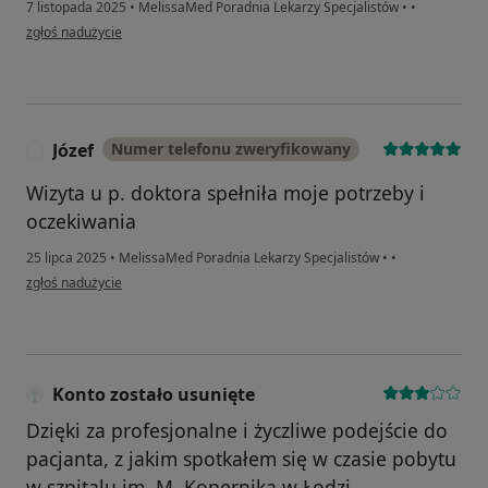
7 listopada 2025
•
MelissaMed Poradnia Lekarzy Specjalistów
•
•
w opinii użytkownika T.J.
zgłoś nadużycie
Józef
Numer telefonu zweryfikowany
J
Wizyta u p. doktora spełniła moje potrzeby i
oczekiwania
25 lipca 2025
•
MelissaMed Poradnia Lekarzy Specjalistów
•
•
w opinii użytkownika Józef
zgłoś nadużycie
Konto zostało usunięte
Dzięki za profesjonalne i życzliwe podejście do
pacjanta, z jakim spotkałem się w czasie pobytu
w szpitalu im. M. Kopernika w Łodzi.