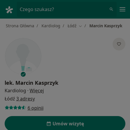
Me
Czego szukasz?
Strona Główna
Kardiolog
Łódź
Marcin Kasprzyk
Zmień miasto
lek.
Marcin Kasprzyk
O specjalizacjach
Kardiolog
·
Więcej
Łódź
3 adresy
6 opinii
Umów wizytę