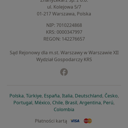
ZnanyLekarz Sp. z o.o.
ul. Kolejowa 5/7
01-217 Warszawa, Polska
NIP: ⁠7010224868
KRS: ⁠0000347997
REGON: ⁠142276657
Sąd Rejonowy dla m.st. Warszawy w Warszawie XII
Wydział Gospodarczy KRS
Facebook
otwiera się w nowej karcie
otwiera się w nowej karcie
otwiera się w nowej karcie
otwiera się w nowej karcie
otwiera się w nowej karci
otwiera się
otwi
Polska
,
Türkiye
,
España
,
Italia
,
Deutschland
,
Česko
,
otwiera się w nowej karcie
otwiera się w nowej karcie
otwiera się w nowej karcie
otwiera się w nowej kar
otwiera się 
otwier
Portugal
,
México
,
Chile
,
Brasil
,
Argentina
,
Perú
,
otwiera się w nowej karc
Colombia
Płatności kartą