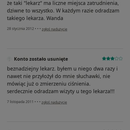
że taki "lekarz" ma liczne miejsca zatrudnienia,
dziwne to wszystko. W każdym razie odradzam
takiego lekarza. Wanda
w opinii użytkownika Konto zostało usunięte
28 stycznia 2012
•
•
•
zgłoś nadużycie
Konto zostało usunięte
beznadziejny lekarz. byłem u niego dwa razy i
nawet nie przyłożył do mnie słuchawki, nie
mówiąc już o zmierzeniu ciśnienia.
serdecznie odradzam wizyty u tego lekarza!!!
w opinii użytkownika Konto zostało usunięte
7 listopada 2011
•
•
•
zgłoś nadużycie