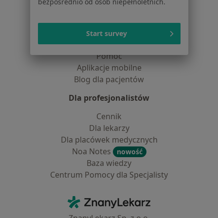
bezpośrednio od osób niepełnoletnich.
Placówki medyczne
Pytania i odpowiedzi
Usługi i zabiegi
Start survey
Choroby
Pomoc
Aplikacje mobilne
Blog dla pacjentów
Dla profesjonalistów
Cennik
Dla lekarzy
Dla placówek medycznych
Noa Notes
nowość
Baza wiedzy
Centrum Pomocy dla Specjalisty
Kontakt
ZnanyLekarz - Strona główna