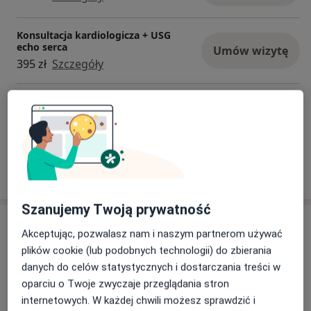
Konsultacja kardiologicza + USG
echo serca
Umów wizytę
395 zł
Szczegóły
Konsultacja internistyczna
Szczegóły
W jaki sposób ustalane są ceny?
Szanujemy Twoją prywatność
Adresy (3)
Akceptując, pozwalasz nam i naszym partnerom używać
plików cookie (lub podobnych technologii) do zbierania
Adres 1
Adres 2
Adres 3
danych do celów statystycznych i dostarczania treści w
oparciu o Twoje zwyczaje przeglądania stron
internetowych. W każdej chwili możesz sprawdzić i
MelissaMed Poradnia Lekarzy Specjalistów