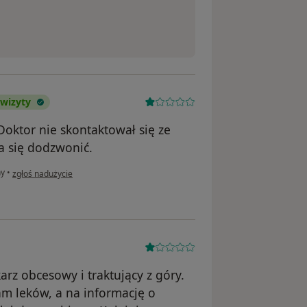
 wizyty
oktor nie skontaktował się ze
a się dodzwonić.
w opinii użytkownika Konto zostało usunięte
ny
•
zgłoś nadużycie
karz obcesowy i traktujący z góry.
m leków, a na informację o