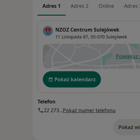
Adres 1
Adres 2
Online
Adres 
NZOZ Centrum Sulejówek
11 Listopada 87,
05-070
Sulejówek
Powiększ
ot
Dostępność
Pokaż kalendarz
Telefon
22 273...
Pokaż numer telefonu
Pokaż wi
o 