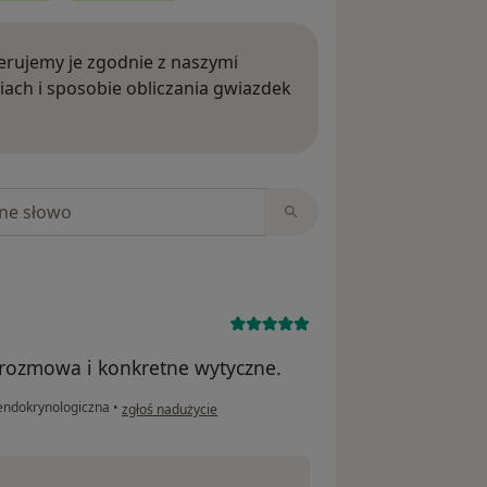
rujemy je zgodnie z naszymi
iach i sposobie obliczania gwiazdek
ięcej o opiniach
niach
 rozmowa i konkretne wytyczne.
w opinii użytkownika JW
endokrynologiczna
•
zgłoś nadużycie