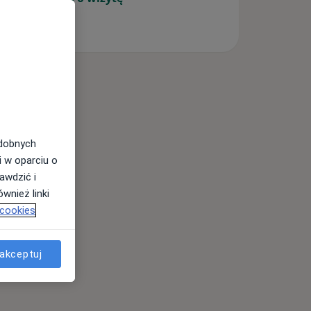
odobnych
i w oparciu o
awdzić i
wnież linki
 cookies
akceptuj