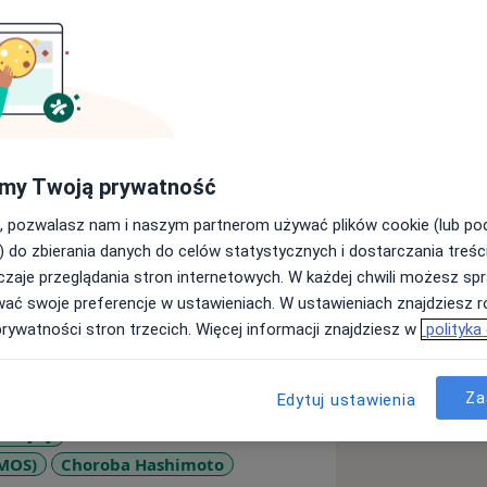
ralnego Szpitala Klinicznego w
my Twoją prywatność
iniki Chorób Wewnętrznych i
etu Medycznego. Wykładowca
, pozwalasz nam i naszym partnerom używać plików cookie (lub p
 w diagnostyce i terapii chorób m. in.
) do zbierania danych do celów statystycznych i dostarczania treśc
y, jak: choroba Hashimoto, Gravesa-
zaje przeglądania stron internetowych. W każdej chwili możesz spr
 niedoczynnością lub nadczynnością
wać swoje preferencje w ustawieniach. W ustawieniach znajdziesz ró
onek Polskiego Towarzystwa
prywatności stron trzecich. Więcej informacji znajdziesz w
polityka
kowych z zakresu interny i
Za
Edytuj ustawienia
arczycy
PMOS)
Choroba Hashimoto