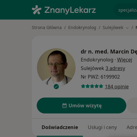
specjaliz
Strona Główna
Endokrynolog
Sulejówek
Zmień
dr n. med.
Marcin Dę
O 
Endokrynolog
·
Więcej
Sulejówek
3 adresy
Nr PWZ: 6199902
184 opinie
Umów wizytę
Doświadczenie
Usługi i ceny
Adr