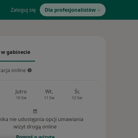
Zaloguj się
Dla profesjonalistów
 w gabinecie
 gabinecie
acja online
cja online
Jutro
Wt,
Śr,
Czw,
Pt,
10 Sie
11 Sie
12 Sie
13 Sie
14 Si
inika nie udostępnia opcji umawiania
wizyt drogą online
Poproś o wizytę