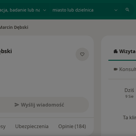
acja, badanie lub nazwisko
miasto lub dzielnica
Marcin Dębski
 miasto
bski
Wizyta
Wizyta w
specjalizacjach
Konsult
Konsulta
Dziś
9 Sie
Wyślij wiadomość
Ta kl
esy
Ubezpieczenia
Opinie (184)