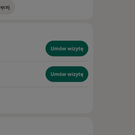
ęcej
doświadczeniu
Umów wizytę
Umów wizytę