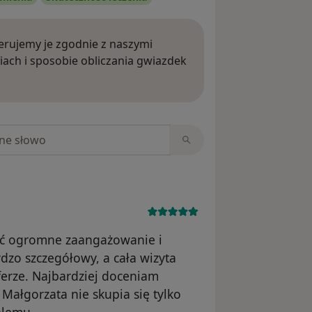
rujemy je zgodnie z naszymi
iach i sposobie obliczania gwiazdek
ięcej o opiniach
niach
ać ogromne zaangażowanie i
dzo szczegółowy, a cała wizyta
ferze. Najbardziej doceniam
 Małgorzata nie skupia się tylko
blemu.