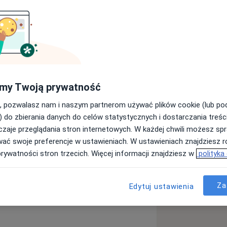
owymi oraz osobami aktywnymi
awy, a także wspieram kobiety w
 skuteczna fizjoterapia nie kończy się
my Twoją prywatność
ść tkwi w dotarciu do źródła
 powstawania oraz wyposażeniu
, pozwalasz nam i naszym partnerom używać plików cookie (lub p
poprawę jakości życia.
) do zbierania danych do celów statystycznych i dostarczania treśc
zaje przeglądania stron internetowych. W każdej chwili możesz spr
wać swoje preferencje w ustawieniach. W ustawieniach znajdziesz ró
prywatności stron trzecich. Więcej informacji znajdziesz w
polityka
Za
Edytuj ustawienia