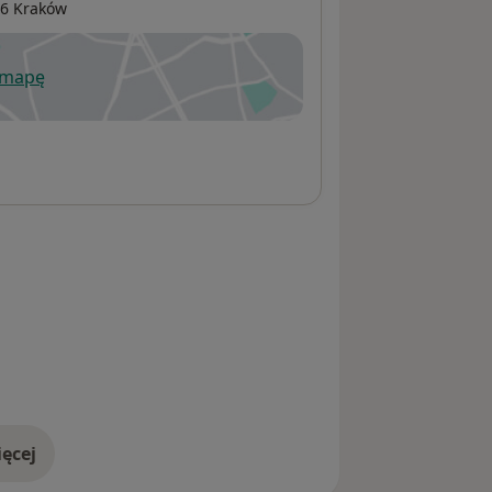
76
Kraków
 mapę
wiera się w nowej karcie
ęcej
adresie