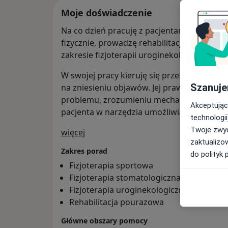
Moje doświadczenie
Na co dzień pracuję z pacjentami pouraz
fizycznie, prowadzę rehabilitację wad post
zakresie fizjoterapii uroginekologicznej.
W swojej pracy kieruję się przekonaniem, że
Szanuje
na zniesieniu objawów. Jej prawdziwa warto
problemu, zrozumieniu mechanizmów jego
Akceptując
pacjenta w narzędzia umożliwiające trwałą 
technologii
Twoje zwyc
O mnie
więcej
zaktualizo
Zakres porad
do polityk 
Fizjoterapia sportowa
Fizjoterapia stomatologiczna
Fizjoterapia uroginekologiczna
Rehabilitacja pourazowa
Główne obszary pomocy