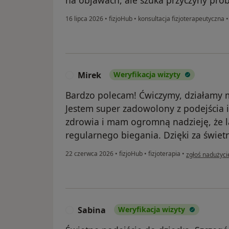
16 lipca 2026
•
fizjoHub
•
konsultacja fizjoterapeutyczna
Mirek
Weryfikacja wizyty
M
Bardzo polecam! Ćwiczymy, działamy ma
Jestem super zadowolony z podejścia
zdrowia i mam ogromną nadzieję, że
regularnego biegania. Dzięki za świet
w opinii użytk
22 czerwca 2026
•
fizjoHub
•
fizjoterapia
•
zgłoś nadużyci
Sabina
Weryfikacja wizyty
S