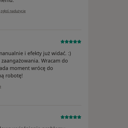
w opinii użytkownika AS
•
zgłoś nadużycie
nualnie i efekty już widać. :)
 i zaangażowania. Wracam do
 lada moment wrócę do
ną robotę!
ownika Mirek
e