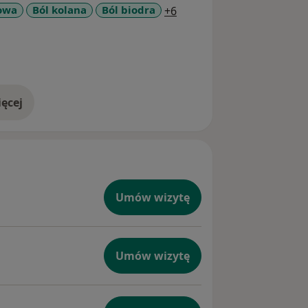
a11y_sr_more_diseases
owa
Ból kolana
Ból biodra
+6
ęcej
doświadczeniu
Umów wizytę
Umów wizytę