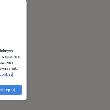
odobnych
i w oparciu o
awdzić i
wnież linki
 cookies
akceptuj