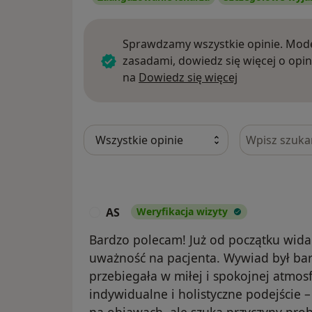
Sprawdzamy wszystkie opinie. Mode
zasadami, dowiedz się więcej o opin
Dowiedz się w
na
Dowiedz się więcej
Szukaj w opi
AS
Weryfikacja wizyty
A
Bardzo polecam! Już od początku wid
uważność na pacjenta. Wywiad był bar
przebiegała w miłej i spokojnej atmos
indywidualne i holistyczne podejście –
na objawach, ale szuka przyczyny pro