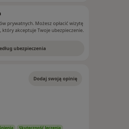
h
ntów prywatnych. Możesz opłacić wizytę
ę, który akceptuje Twoje ubezpieczenie.
według ubezpieczenia
Dodaj swoją opinię
śnienia
Skuteczność leczenia