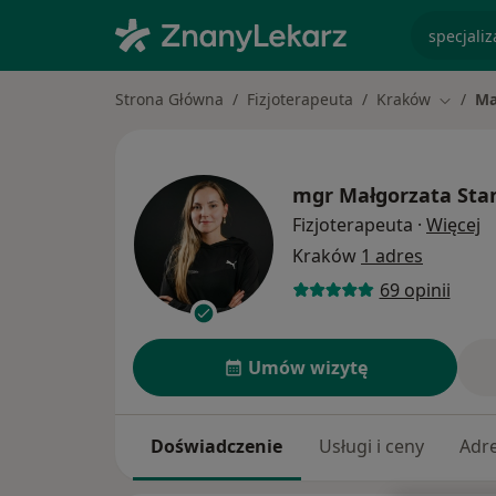
specjaliz
Strona Główna
Fizjoterapeuta
Kraków
Ma
Zmień 
mgr
Małgorzata Sta
O
Fizjoterapeuta
·
Więcej
Kraków
1 adres
69 opinii
Umów wizytę
Doświadczenie
Usługi i ceny
Adr