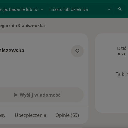
acja, badanie lub nazwisko
miasto lub dzielnica
łgorzata Staniszewska
miasto
Dziś
niszewska
8 Sie
 specjalizacjach
Ta kl
Wyślij wiadomość
esy
Ubezpieczenia
Opinie (69)