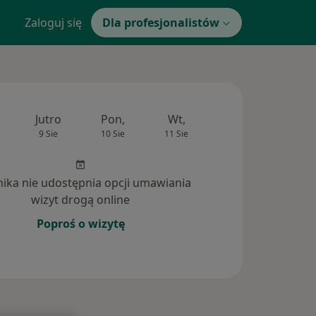
Zaloguj się
Dla profesjonalistów
Jutro
Pon,
Wt,
Śr,
Czw
9 Sie
10 Sie
11 Sie
12 Sie
13 Si
inika nie udostępnia opcji umawiania
wizyt drogą online
Poproś o wizytę