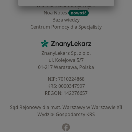
Dla placówek medycznych
Noa Notes
nowość
Baza wiedzy
Centrum Pomocy dla Specjalisty
Kontakt
ZnanyLekarz - Strona główna
ZnanyLekarz Sp. z o.o.
ul. Kolejowa 5/7
01-217 Warszawa, Polska
NIP: ⁠7010224868
KRS: ⁠0000347997
REGON: ⁠142276657
Sąd Rejonowy dla m.st. Warszawy w Warszawie XII
Wydział Gospodarczy KRS
Facebook
otwiera się w nowej karcie