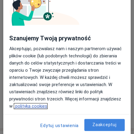
Adres 1
Adres 2
Podhalański Szpital Specjalistyczny im.
Jana Pawła II w Nowym Targu
Szanujemy Twoją prywatność
Szpitalna 14,
34-400
Nowy Targ
Akceptując, pozwalasz nam i naszym partnerom używać
plików cookie (lub podobnych technologii) do zbierania
Powiększ mapę
danych do celów statystycznych i dostarczania treści w
otwiera się w nowej karcie
oparciu o Twoje zwyczaje przeglądania stron
Dostępność
internetowych. W każdej chwili możesz sprawdzić i
W tym gabinecie nie można umawiać wizyt przez
zaktualizować swoje preferencje w ustawieniach. W
internet
ustawieniach znajdziesz również linki do polityk
Co mam zrobić w tej sytuacji?
prywatności stron trzecich. Więcej informacji znajdziesz
w
polityka cookies
Pokaż więcej
o adresie
Zaakceptuj
Edytuj ustawienia