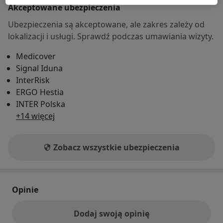
Akceptowane ubezpieczenia
Ubezpieczenia są akceptowane, ale zakres zależy od
lokalizacji i usługi. Sprawdź podczas umawiania wizyty.
Medicover
Signal Iduna
InterRisk
ERGO Hestia
INTER Polska
+14 więcej
Zobacz wszystkie ubezpieczenia
Opinie
Dodaj swoją opinię