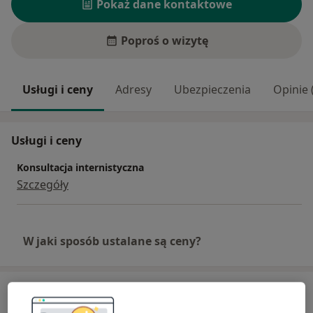
Pokaż dane kontaktowe
Poproś o wizytę
Usługi i ceny
Adresy
Ubezpieczenia
Opinie 
Usługi i ceny
Konsultacja internistyczna
Szczegóły
W jaki sposób ustalane są ceny?
Adresy (2)