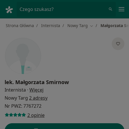
Me
Czego szukasz?
Strona Główna
Internista
Nowy Targ
Małgorzata S
Zmień miasto
lek.
Małgorzata Smirnow
O specjalizacjach
Internista
·
Więcej
Nowy Targ
2 adresy
Nr PWZ: 7767272
2 opinie