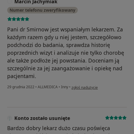
Marcin Jachymiak
M
Numer telefonu zweryfikowany
Pani dr Smirnow jest wspaniałym lekarzem. Za
każdym razem gdy u niej jestem, szczegółowo
podchodzi do badania, sprawdza historię
poprzednich wizyt i analizuje nie tylko chorobę
ale także podłoże jej powstania. Doceniam ją
szczególnie za jej zaangażowanie i opiekę nad
pacjentami.
w opinii użytkownika Marcin Jachymia
29 grudnia 2022
•
ALLMEDICA
•
Inny
•
zgłoś nadużycie
Konto zostało usunięte
Bardzo dobry lekarz dużo czasu poświęca