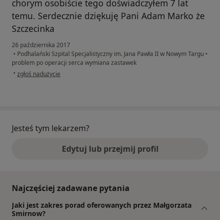
chorym osobiście tego doświadczyłem 7 lat
temu. Serdecznie dziękuję Pani Adam Marko że
Szczecinka
26 października 2017
•
Podhalański Szpital Specjalistyczny im. Jana Pawła II w Nowym Targu
•
problem po operacji serca wymiana zastawek
w opinii użytkownika Konto zostało usunięte
•
zgłoś nadużycie
Jesteś tym lekarzem?
Edytuj lub przejmij profil
Najczęściej zadawane pytania
Jaki jest zakres porad oferowanych przez Małgorzata
Smirnow?