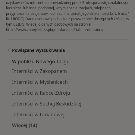
użytkowników internetu o prowadzonej przez Profesjonalistę działalności
leczniczej lub innej podobnej, w tym specjalizacjach, miejscach
przyjmowania pacjentów i opiniach na temat jego działalności (art. 6 ust. 1
lit. f RODO) Dane osobowe pochodzą z powszechnie dostępnych źródeł, w
tym CEIDG. Więcej o danych osobowych na stronie:
https://www.znanylekarz.pl/gdpr/landing#tab=professional
Powiązane wyszukiwania
W pobliżu Nowego Targu
Interniści w Zakopanem
Interniści w Myślenicach
Interniści w Rabce-Zdroju
Interniści w Suchej Beskidzkiej
Interniści w Limanowej
Więcej (14)
Więcej w kategorii: W pobliżu Nowego Targu