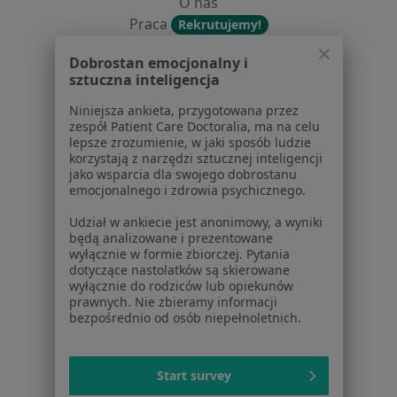
O nas
Praca
Rekrutujemy!
Partnerzy
Dobrostan emocjonalny i
Centrum prasowe
sztuczna inteligencja
Kontakt
Niniejsza ankieta, przygotowana przez
Dla pacjentów
zespół Patient Care Doctoralia, ma na celu
lepsze zrozumienie, w jaki sposób ludzie
Lekarze
korzystają z narzędzi sztucznej inteligencji
jako wsparcia dla swojego dobrostanu
Placówki medyczne
emocjonalnego i zdrowia psychicznego.
Pytania i odpowiedzi
Usługi i zabiegi
Udział w ankiecie jest anonimowy, a wyniki
będą analizowane i prezentowane
Choroby
wyłącznie w formie zbiorczej. Pytania
Pomoc
dotyczące nastolatków są skierowane
Aplikacje mobilne
wyłącznie do rodziców lub opiekunów
prawnych. Nie zbieramy informacji
Blog dla pacjentów
bezpośrednio od osób niepełnoletnich.
Dla profesjonalistów
Cennik
Start survey
Dla lekarzy