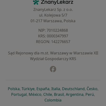
ZnanyLekarz - Strona główna
ZnanyLekarz Sp. z o.o.
ul. Kolejowa 5/7
01-217 Warszawa, Polska
NIP: ⁠7010224868
KRS: ⁠0000347997
REGON: ⁠142276657
Sąd Rejonowy dla m.st. Warszawy w Warszawie XII
Wydział Gospodarczy KRS
Facebook
otwiera się w nowej karcie
otwiera się w nowej karcie
otwiera się w nowej karcie
otwiera się w nowej karcie
otwiera się w nowej karci
otwiera się
otwi
Polska
,
Türkiye
,
España
,
Italia
,
Deutschland
,
Česko
,
otwiera się w nowej karcie
otwiera się w nowej karcie
otwiera się w nowej karcie
otwiera się w nowej kar
otwiera się 
otwier
Portugal
,
México
,
Chile
,
Brasil
,
Argentina
,
Perú
,
otwiera się w nowej karc
Colombia