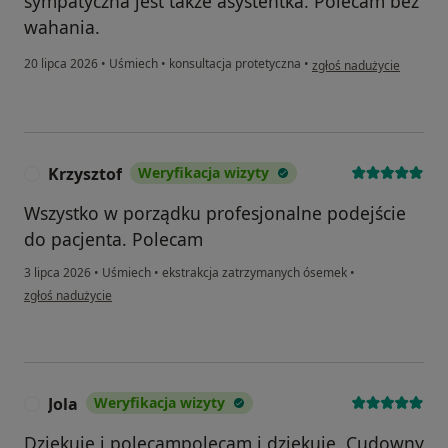
sympatyczna jest także asystentka. Polecam bez
wahania.
w opinii użytkownika Gr
20 lipca 2026
•
Uśmiech
•
konsultacja protetyczna
•
zgłoś nadużycie
Krzysztof
Weryfikacja wizyty
K
Wszystko w porządku profesjonalne podejście
do pacjenta. Polecam
3 lipca 2026
•
Uśmiech
•
ekstrakcja zatrzymanych ósemek
•
w opinii użytkownika Krzysztof
zgłoś nadużycie
Jola
Weryfikacja wizyty
J
Dziękuję i polecampolecam i dziękuję. Cudowny