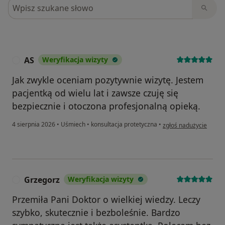
Szukaj w opiniach
AS
Weryfikacja wizyty
A
Jak zwykle oceniam pozytywnie wizytę. Jestem
pacjentką od wielu lat i zawsze czuję się
bezpiecznie i otoczona profesjonalną opieką.
w opinii użytkownika 
4 sierpnia 2026
•
Uśmiech
•
konsultacja protetyczna
•
zgłoś nadużycie
Grzegorz
Weryfikacja wizyty
G
Przemiła Pani Doktor o wielkiej wiedzy. Leczy
szybko, skutecznie i bezboleśnie. Bardzo