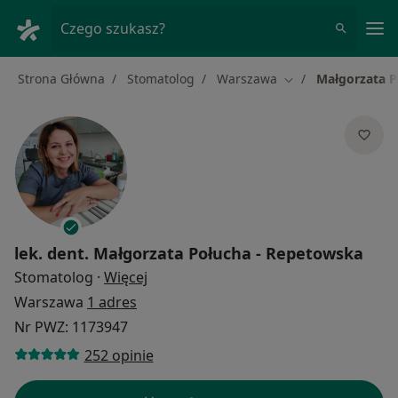
Me
Czego szukasz?
Strona Główna
Stomatolog
Warszawa
Małgorzata P
Zmień miasto
lek. dent.
Małgorzata Połucha - Repetowska
O specjalizacjach
Stomatolog
·
Więcej
Warszawa
1 adres
Nr PWZ: 1173947
252 opinie