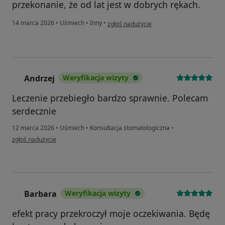
przekonanie, że od lat jest w dobrych rękach.
w opinii użytkownika Beata
14 marca 2026
•
Uśmiech
•
Inny
•
zgłoś nadużycie
Andrzej
Weryfikacja wizyty
A
Leczenie przebiegło bardzo sprawnie. Polecam
serdecznie
12 marca 2026
•
Uśmiech
•
Konsultacja stomatologiczna
•
w opinii użytkownika Andrzej
zgłoś nadużycie
Barbara
Weryfikacja wizyty
B
efekt pracy przekroczył moje oczekiwania. Będę