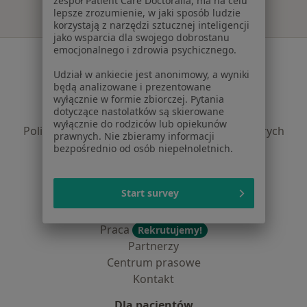
zespół Patient Care Doctoralia, ma na celu
lepsze zrozumienie, w jaki sposób ludzie
korzystają z narzędzi sztucznej inteligencji
jako wsparcia dla swojego dobrostanu
emocjonalnego i zdrowia psychicznego.
Serwis
Udział w ankiecie jest anonimowy, a wyniki
Regulamin
będą analizowane i prezentowane
Polityka prywatności pacjentów
wyłącznie w formie zbiorczej. Pytania
dotyczące nastolatków są skierowane
Polityka prywatności profesjonalistów
wyłącznie do rodziców lub opiekunów
Polityka prywatności dla profesjonalistów, których
prawnych. Nie zbieramy informacji
dane pozyskaliśmy samodzielnie
bezpośrednio od osób niepełnoletnich.
Polityka cookies
Jak działają wyniki wyszukiwania
Start survey
Dostępność
O nas
Praca
Rekrutujemy!
Partnerzy
Centrum prasowe
Kontakt
Dla pacjentów