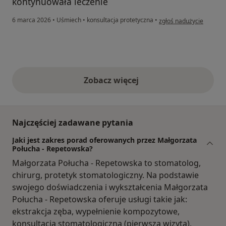
kontynuowała leczenie
w opinii użytkownika Ba
6 marca 2026
•
Uśmiech
•
konsultacja protetyczna
•
zgłoś nadużycie
Zobacz więcej
opinie powyżej
Najczęściej zadawane pytania
Jaki jest zakres porad oferowanych przez Małgorzata
Połucha - Repetowska?
Małgorzata Połucha - Repetowska to stomatolog,
chirurg, protetyk stomatologiczny. Na podstawie
swojego doświadczenia i wykształcenia Małgorzata
Połucha - Repetowska oferuje usługi takie jak:
ekstrakcja zęba, wypełnienie kompozytowe,
konsultacja stomatologiczna (pierwsza wizyta),