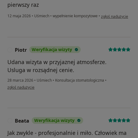
pierwszy raz
w opinii użytkownika 
12 maja 2026
•
Uśmiech
•
wypełnienie kompozytowe
•
zgłoś nadużycie
Piotr
Weryfikacja wizyty
P
Udana wizyta w przyjaznej atmosferze.
Usluga w rozsądnej cenie.
28 marca 2026
•
Uśmiech
•
Konsultacja stomatologiczna
•
w opinii użytkownika Piotr
zgłoś nadużycie
Beata
Weryfikacja wizyty
B
Jak zwykle - profesjonalnie i miło. Człowiek ma