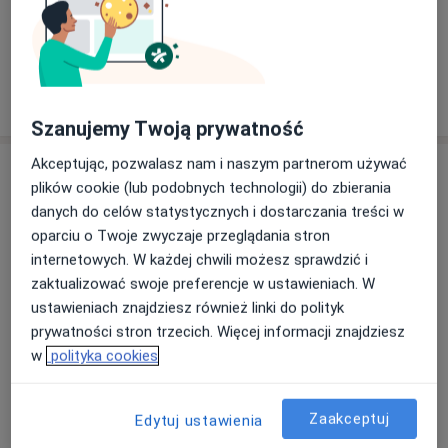
Oszczędź swój czas przed wizytą.
Pokaż więcej
o doświadczeniu
Szanujemy Twoją prywatność
Akceptując, pozwalasz nam i naszym partnerom używać
Usługi i ceny
plików cookie (lub podobnych technologii) do zbierania
danych do celów statystycznych i dostarczania treści w
Konsultacja protetyczna
Umów wizytę
Od 200 zł
Szczegóły
oparciu o Twoje zwyczaje przeglądania stron
internetowych. W każdej chwili możesz sprawdzić i
zaktualizować swoje preferencje w ustawieniach. W
Konsultacja stomatologiczna
ustawieniach znajdziesz również linki do polityk
Umów wizytę
Od 200 zł
Szczegóły
prywatności stron trzecich. Więcej informacji znajdziesz
w
polityka cookies
Konsultacja stomatologiczna
(pierwsza wizyta)
Umów wizytę
Zaakceptuj
Od 200 zł
Szczegóły
Edytuj ustawienia