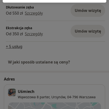
Dłutowanie zęba
Umów wizytę
Od 550 zł
Szczegóły
Ekstrakcja zęba
Umów wizytę
Od 350 zł
Szczegóły
+ 5 usług
W jaki sposób ustalane są ceny?
Adres
Uśmiech
Wąwozowa 8 parter,
Ursynów
, 04-796
Warszawa