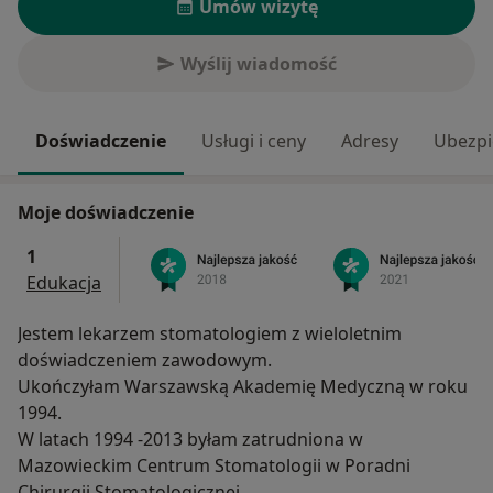
Umów wizytę
Wyślij wiadomość
Doświadczenie
Usługi i ceny
Adresy
Ubezpi
Moje doświadczenie
1
Edukacja
Jestem lekarzem stomatologiem z wieloletnim
doświadczeniem zawodowym.
Ukończyłam Warszawską Akademię Medyczną w roku
1994.
W latach 1994 -2013 byłam zatrudniona w
Mazowieckim Centrum Stomatologii w Poradni
Chirurgii Stomatologicznej.