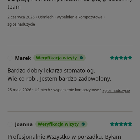
team
2 czerwca 2026
•
Uśmiech
•
wypełnienie kompozytowe
•
w opinii użytkownika Jola
zgłoś nadużycie
Marek
Weryfikacja wizyty
M
Bardzo dobry lekarza stomatolog.
Wie co robi. Jestem bardzo zadowolony.
w opinii użytkownika
25 maja 2026
•
Uśmiech
•
wypełnienie kompozytowe
•
zgłoś nadużycie
Joanna
Weryfikacja wizyty
J
Profesjonalnie.Wszystko w porzadku. Byłam