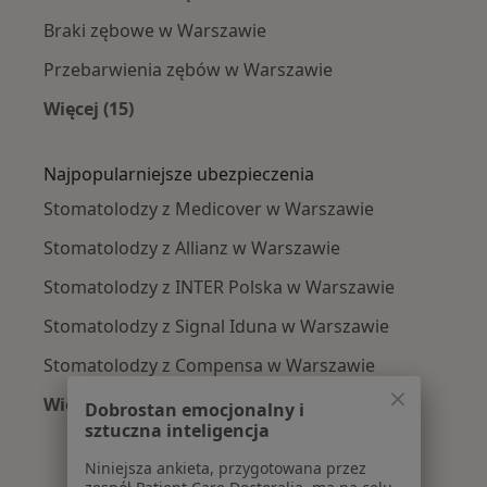
Braki zębowe w Warszawie
Przebarwienia zębów w Warszawie
Więcej (15)
Więcej w kategorii: Najczęście leczone chorob
Najpopularniejsze ubezpieczenia
Stomatolodzy z Medicover w Warszawie
Stomatolodzy z Allianz w Warszawie
Stomatolodzy z INTER Polska w Warszawie
Stomatolodzy z Signal Iduna w Warszawie
Stomatolodzy z Compensa w Warszawie
Więcej (9)
Dobrostan emocjonalny i
Więcej w kategorii: Najpopularniejsze ubezpie
sztuczna inteligencja
Niniejsza ankieta, przygotowana przez