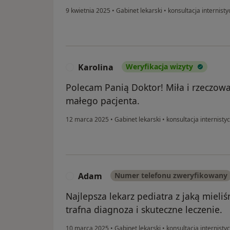
9 kwietnia 2025
•
Gabinet lekarski
•
konsultacja internist
Karolina
Weryfikacja wizyty
K
Polecam Panią Doktor! Miła i rzeczow
małego pacjenta.
12 marca 2025
•
Gabinet lekarski
•
konsultacja internisty
Adam
Numer telefonu zweryfikowany
A
Najlepsza lekarz pediatra z jaką mieli
trafna diagnoza i skuteczne leczenie.
10 marca 2025
•
Gabinet lekarski
•
konsultacja internisty