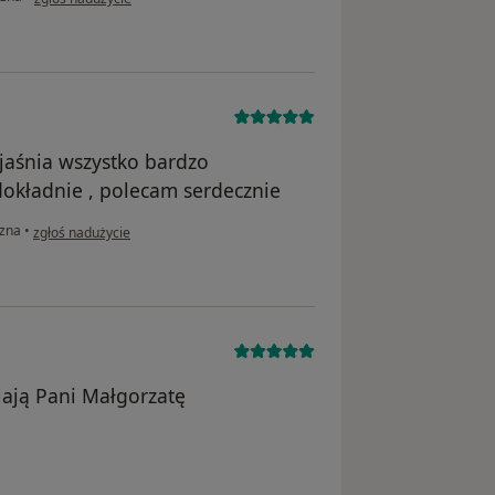
jaśnia wszystko bardzo
okładnie , polecam serdecznie
w opinii użytkownika J.W
czna
•
zgłoś nadużycie
iają Pani Małgorzatę
ika Anastazja