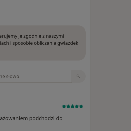
rujemy je zgodnie z naszymi
iach i sposobie obliczania gwiazdek
ięcej o opiniach
niach
ngażowaniem podchodzi do