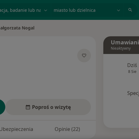
acja, badanie lub nazwisko
miasto lub dzielnica
ałgorzata Nogal
miasto
Umawiani
Nieaktywny
O specjalizacjach
Dziś
8 Sie
Spec
Poproś o wizytę
Ubezpieczenia
Opinie (22)