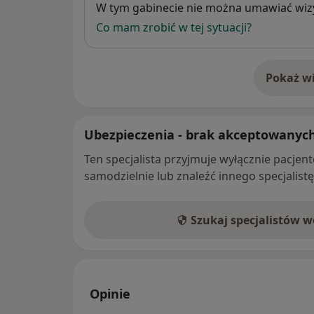
Dostępność
W tym gabinecie nie można umawiać wizy
Co mam zrobić w tej sytuacji?
Pokaż wi
o 
Ubezpieczenia - brak akceptowanyc
Ten specjalista przyjmuje wyłącznie pacje
samodzielnie lub znaleźć innego specjalist
Szukaj specjalistów 
Opinie