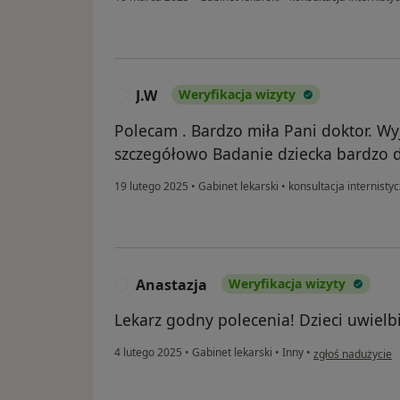
J.W
Weryfikacja wizyty
J
Polecam . Bardzo miła Pani doktor. Wy
szczegółowo Badanie dziecka bardzo d
19 lutego 2025
•
Gabinet lekarski
•
konsultacja internisty
Anastazja
Weryfikacja wizyty
A
Lekarz godny polecenia! Dzieci uwielb
w opinii użytkown
4 lutego 2025
•
Gabinet lekarski
•
Inny
•
zgłoś nadużycie