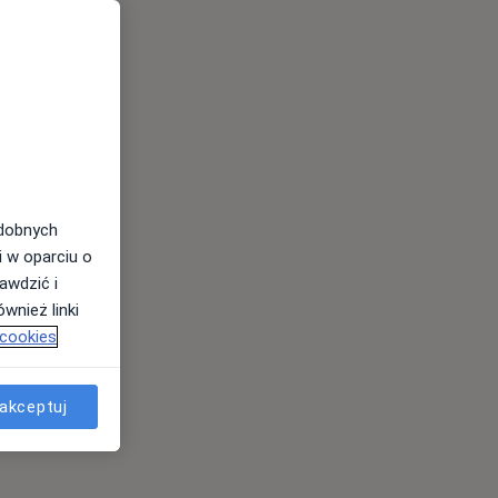
odobnych
i w oparciu o
awdzić i
wnież linki
 cookies
akceptuj