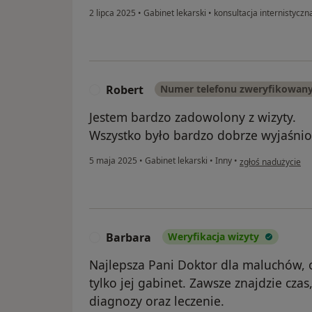
2 lipca 2025
•
Gabinet lekarski
•
konsultacja internistyczn
Robert
Numer telefonu zweryfikowan
R
Jestem bardzo zadowolony z wizyty.
Wszystko było bardzo dobrze wyjaśnio
w opinii użytkowni
5 maja 2025
•
Gabinet lekarski
•
Inny
•
zgłoś nadużycie
Barbara
Weryfikacja wizyty
B
Najlepsza Pani Doktor dla maluchów, 
tylko jej gabinet. Zawsze znajdzie czas
diagnozy oraz leczenie.