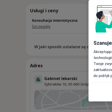
Usługi i ceny
Konsultacja internistyczna
Szczegóły
Szanuje
W jaki sposób ustalane są ceny?
Akceptując
technologii
Twoje zwyc
Adres
zaktualizo
do polityk 
Gabinet lekarski
Sybiraków 10,
05-600
Grójec
Powiększ
ot