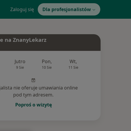
Zaloguj się
Dla profesjonalistów
e na ZnanyLekarz
Jutro
Pon,
Wt,
Śr,
Czw
9 Sie
10 Sie
11 Sie
12 Sie
13 Si
jalista nie oferuje umawiania online
pod tym adresem.
Poproś o wizytę