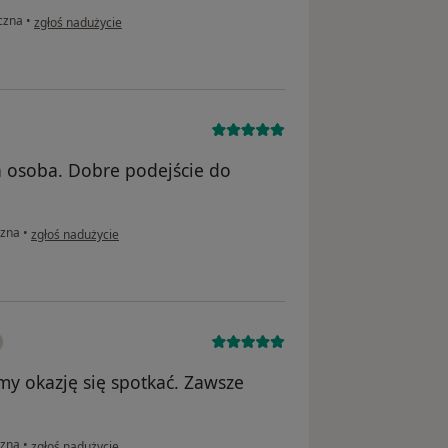
w opinii użytkownika Barbara
yczna
•
zgłoś nadużycie
a osoba. Dobre podejście do
w opinii użytkownika Karolina
czna
•
zgłoś nadużycie
śmy okazję się spotkać. Zawsze
w opinii użytkownika Adam
czna
•
zgłoś nadużycie