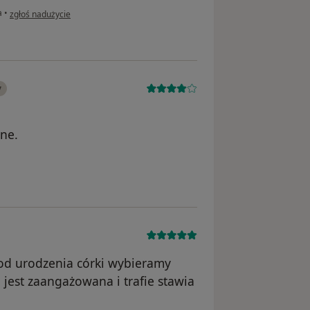
w opinii użytkownika Maciej
a
•
zgłoś nadużycie
y
ne.
ka Robert
od urodzenia córki wybieramy
, jest zaangażowana i trafie stawia