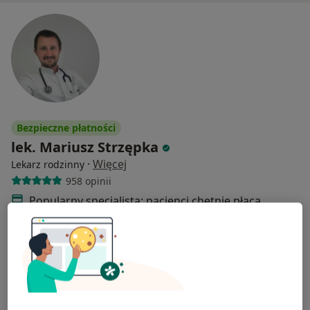
Bezpieczne płatności
lek. Mariusz Strzępka
·
Więcej
Lekarz rodzinny
958 opinii
Popularny specjalista: pacjenci chętnie płacą
online
ul. Porajów 3A, Warszawa
•
Mapa
Centrum Medyczne Warszawa ul. Porajów 3A
Konsultacja lekarza rodzinnego
350 zł
Specjalista nie oferuje umawiania online pod tym adresem.