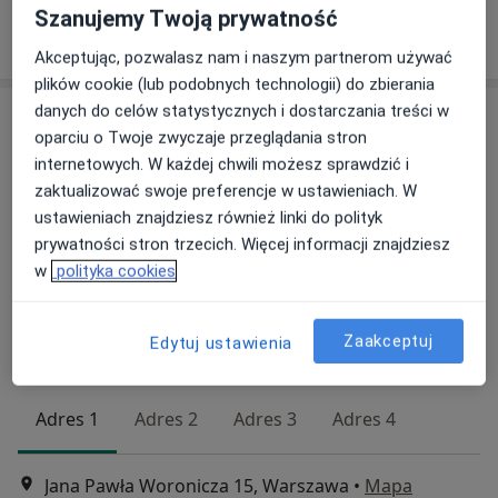
Szanujemy Twoją prywatność
Poproś o wizytę
Akceptując, pozwalasz nam i naszym partnerom używać
plików cookie (lub podobnych technologii) do zbierania
danych do celów statystycznych i dostarczania treści w
oparciu o Twoje zwyczaje przeglądania stron
internetowych. W każdej chwili możesz sprawdzić i
zaktualizować swoje preferencje w ustawieniach. W
ustawieniach znajdziesz również linki do polityk
prywatności stron trzecich. Więcej informacji znajdziesz
w
polityka cookies
Bezpieczne płatności
lek. Tomasz Kołtowski
Zaakceptuj
Edytuj ustawienia
·
Więcej
Lekarz rodzinny, Lekarz pierwszego kontaktu
52 opinie
Adres 1
Adres 2
Adres 3
Adres 4
Jana Pawła Woronicza 15, Warszawa
•
Mapa