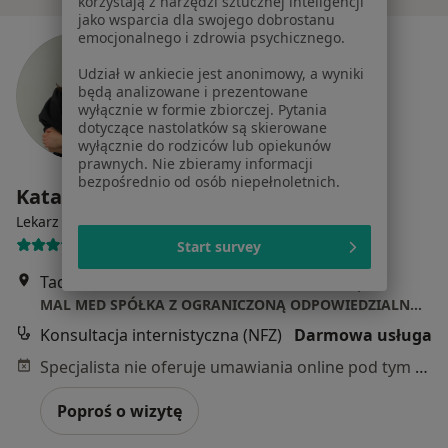
korzystają z narzędzi sztucznej inteligencji
jako wsparcia dla swojego dobrostanu
emocjonalnego i zdrowia psychicznego.
Udział w ankiecie jest anonimowy, a wyniki
będą analizowane i prezentowane
wyłącznie w formie zbiorczej. Pytania
dotyczące nastolatków są skierowane
wyłącznie do rodziców lub opiekunów
prawnych. Nie zbieramy informacji
bezpośrednio od osób niepełnoletnich.
Katarzyna Zawadzka
Lekarz rodzinny
5 opinii
Start survey
Tadeusza Kościuszki 2e/u9b, Piastów
•
Mapa
MAL MED SPÓŁKA Z OGRANICZONĄ ODPOWIEDZIALNOŚCIĄ
Konsultacja internistyczna (NFZ)
Darmowa usługa
Specjalista nie oferuje umawiania online pod tym adresem.
Poproś o wizytę