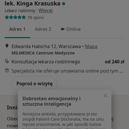
lek. Kinga Krasuska
·
Więcej
Lekarz rodzinny
78 opinii
Adres 1
Adres 2
Online
Edwarda Habicha 12, Warszawa
•
Mapa
MILMEDICA Centrum Medyczne
Konsultacja lekarza rodzinnego
od 240 zł
Specjalista nie oferuje umawiania online pod tym adresem.
Poproś o wizytę
Dobrostan emocjonalny i
sztuczna inteligencja
Inni specjaliści w Twojej okolicy
Niniejsza ankieta, przygotowana przez
Obecnie nie ma wolnych miejsc. Sprawdź później
zespół Patient Care Doctoralia, ma na celu
lepsze zrozumienie, w jaki sposób ludzie
nowe oferty.