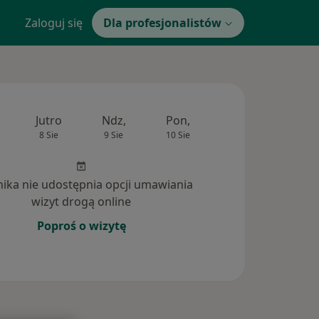
Zaloguj się
Dla profesjonalistów
Jutro
Ndz,
Pon,
Wt,
Śr,
8 Sie
9 Sie
10 Sie
11 Sie
12 Si
inika nie udostępnia opcji umawiania
wizyt drogą online
Poproś o wizytę