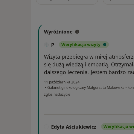
Wyróżnione
P
Weryfikacja wizyty
Wizyta przebiegła w miłej atmosfer
się dużą wiedzą i empatią. Otrzyma
dalszego leczenia. Jestem bardzo z
11 października 2024
•
Gabinet ginekologiczny Małgorzata Makowska
•
kons
w opinii użytkownika P
zgłoś nadużycie
Edyta Aściukiewicz
Weryfikacja wi
E