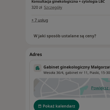
Konsultacja ginekologiczna + cytologia LBC
320 zł
Szczegóły
+ 7 usług
W jaki sposób ustalane są ceny?
Adres
Gabinet ginekologiczny Małgorz
Wesoła 36/4, gabinet nr 11,
Piaski
, 15-3
Powiększ
ot
Dostępność
Pokaż kalendarz