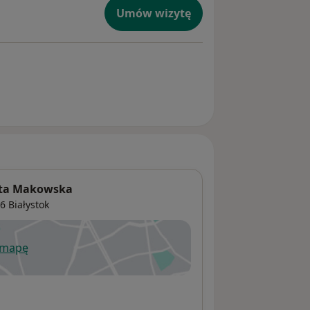
Umów wizytę
ata Makowska
06
Białystok
 mapę
wiera się w nowej karcie