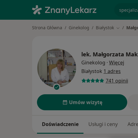
specjaliz
Strona Główna
Ginekolog
Białystok
Małg
Zmień mia
lek.
Małgorzata Ma
O spec
Ginekolog
·
Więcej
Białystok
1 adres
741 opinii
Umów wizytę
Doświadczenie
Usługi i ceny
Adr