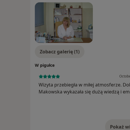
Zobacz galerię (1)
W pigułce
Octobe
Wizyta przebiegła w miłej atmosferze. Do
Makowska wykazała się dużą wiedzą i em
Otrzymałam jasne wskazówki dotyczące
dalszego leczenia. Jestem bardzo zadowo
Pokaż wi
o 