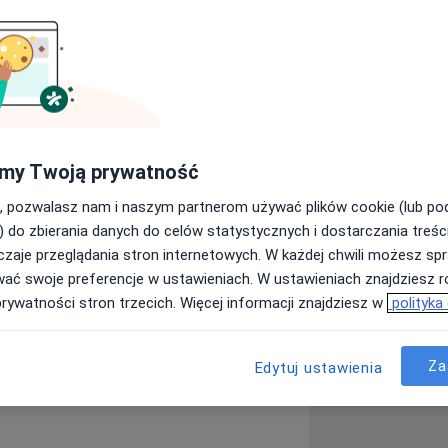
my Twoją prywatność
, pozwalasz nam i naszym partnerom używać plików cookie (lub p
Endometrioza
) do zbierania danych do celów statystycznych i dostarczania treśc
a11y_sr_more_diseases
ki macicy
+4
zaje przeglądania stron internetowych. W każdej chwili możesz spr
wać swoje preferencje w ustawieniach. W ustawieniach znajdziesz ró
prywatności stron trzecich. Więcej informacji znajdziesz w
polityka
Za
Edytuj ustawienia