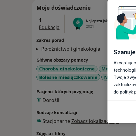
Moje doświadczenie
1
Edukacja
Zakres porad
Położnictwo i ginekologia
Szanuje
Główne obszary pomocy
Akceptując
Choroby ginekologiczne
Menopauza
technologii
Bolesne miesiączkowanie
Nadżerki szyj
Twoje zwyc
zaktualizo
Pacjenci których przyjmuję
do polityk 
Dorośli
Rodzaje konsultacji
Stacjonarne
Zobacz lokalizacje (1)
Zdjęcia i filmy