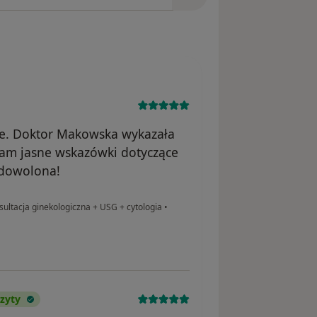
ze. Doktor Makowska wykazała
łam jasne wskazówki dotyczące
adowolona!
ultacja ginekologiczna + USG + cytologia
•
zyty