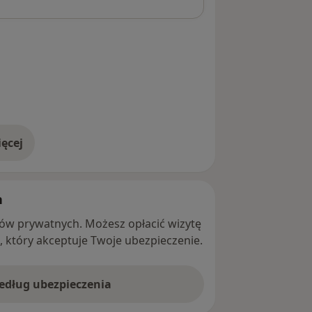
ęcej
adresie
h
ntów prywatnych. Możesz opłacić wizytę
ę, który akceptuje Twoje ubezpieczenie.
według ubezpieczenia