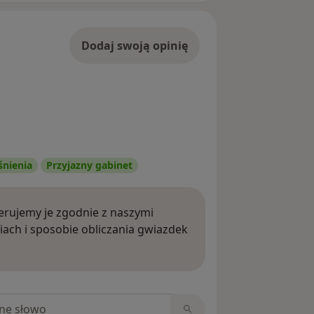
Dodaj swoją opinię
śnienia
Przyjazny gabinet
rujemy je zgodnie z naszymi
iach i sposobie obliczania gwiazdek
ięcej o opiniach
niach