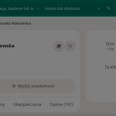
acja, badanie lub nazwisko
miasto lub dzielnica
orzata Makowska
sto
Dziś
kowska
7 Sie
jalizacjach
Ta kl
Wyślij wiadomość
esy
Ubezpieczenia
Opinie (741)