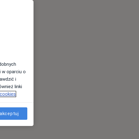
odobnych
i w oparciu o
awdzić i
wnież linki
 cookies
akceptuj