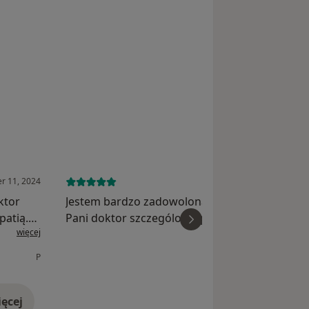
r 11, 2024
June 18, 
ktor
Jestem bardzo zadowolona z pierwszej wizyty.
patią.
Pani doktor szczególowo przeprowadziła
więcej
wi
wywiad, badanie dokładne i wszystko na bieżą
lona!
mówiła. Polecem wszystkim Paniom bardzo
P
Edyta Aściukie
serdecznie.
ęcej
doświadczeniu