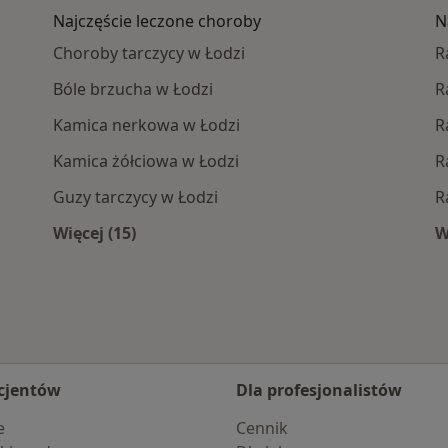
Najczęście leczone choroby
N
Choroby tarczycy w Łodzi
R
Bóle brzucha w Łodzi
R
Kamica nerkowa w Łodzi
R
Kamica żółciowa w Łodzi
R
Guzy tarczycy w Łodzi
R
Więcej (15)
W
liżu
Więcej w kategorii: Najczęście leczone chor
cjentów
Dla profesjonalistów
e
Cennik