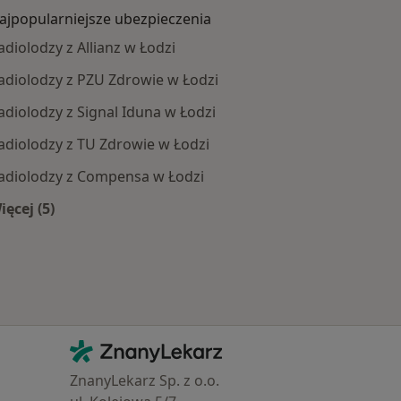
ajpopularniejsze ubezpieczenia
adiolodzy z Allianz w Łodzi
adiolodzy z PZU Zdrowie w Łodzi
adiolodzy z Signal Iduna w Łodzi
adiolodzy z TU Zdrowie w Łodzi
adiolodzy z Compensa w Łodzi
ięcej (5)
oby
Więcej w kategorii: Najpopularniejsze ubezpieczenia
Kontakt
ZnanyLekarz - Strona główna
ZnanyLekarz Sp. z o.o.