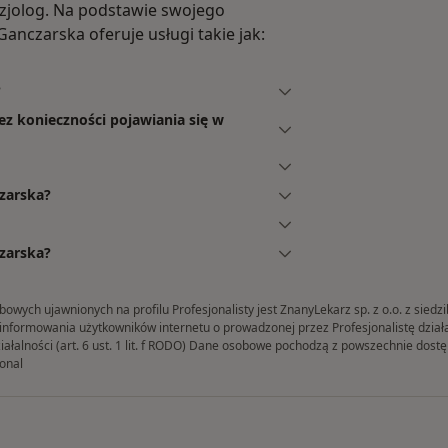
ezjolog. Na podstawie swojego
anczarska oferuje usługi takie jak:
?
ez konieczności pojawiania się w
zarska?
zarska?
ych ujawnionych na profilu Profesjonalisty jest ZnanyLekarz sp. z o.o. z siedz
formowania użytkowników internetu o prowadzonej przez Profesjonalistę działaln
iałalności (art. 6 ust. 1 lit. f RODO) Dane osobowe pochodzą z powszechnie dos
onal