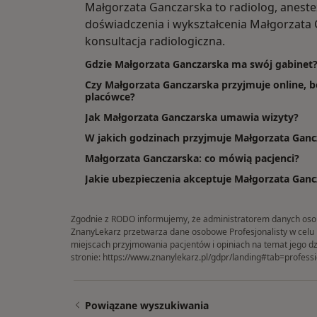
Małgorzata Ganczarska to radiolog, anest
doświadczenia i wykształcenia Małgorzata G
konsultacja radiologiczna.
Gdzie Małgorzata Ganczarska ma swój gabinet
Czy Małgorzata Ganczarska przyjmuje online, b
placówce?
Jak Małgorzata Ganczarska umawia wizyty?
W jakich godzinach przyjmuje Małgorzata Ganc
Małgorzata Ganczarska: co mówią pacjenci?
Jakie ubezpieczenia akceptuje Małgorzata Ganc
Zgodnie z RODO informujemy, że administratorem danych osobow
ZnanyLekarz przetwarza dane osobowe Profesjonalisty w celu in
miejscach przyjmowania pacjentów i opiniach na temat jego dz
stronie:
https://www.znanylekarz.pl/gdpr/landing#tab=professi
Powiązane wyszukiwania