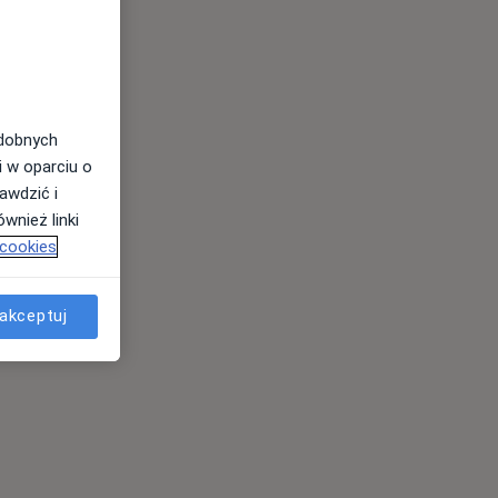
odobnych
i w oparciu o
awdzić i
wnież linki
 cookies
akceptuj