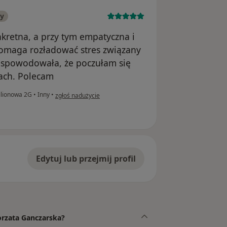
ny
nkretna, a przy tym empatyczna i
omaga rozładować stres związany
r spowodowała, że poczułam się
ach. Polecam
w opinii użytkownika Pacjent
ilionowa 2G
•
Inny
•
zgłoś nadużycie
Edytuj lub przejmij profil
orzata Ganczarska?