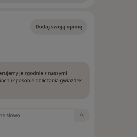
Dodaj swoją opinię
rujemy je zgodnie z naszymi
iach i sposobie obliczania gwiazdek
ięcej o opiniach
niach