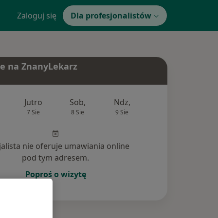
Zaloguj się
Dla profesjonalistów
e na ZnanyLekarz
Jutro
Sob,
Ndz,
Pon,
Wt,
7 Sie
8 Sie
9 Sie
10 Sie
11 Si
jalista nie oferuje umawiania online
pod tym adresem.
Poproś o wizytę