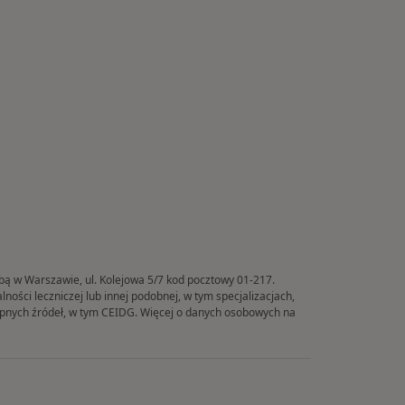
ibą w Warszawie, ul. Kolejowa 5/7 kod pocztowy 01-217.
ości leczniczej lub innej podobnej, w tym specjalizacjach,
tępnych źródeł, w tym CEIDG. Więcej o danych osobowych na