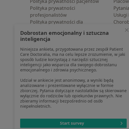
Polityka prywatności pacjentów
Placów
Polityka prywatności
Pytani
profesjonalistów
Usługi 
Polityka prywatności dla
Choro
profesjonalistów, których dane
Pomoc
Dobrostan emocjonalny i sztuczna
pozyskaliśmy samodzielnie
Aplika
inteligencja
Polityka cookies
Blog d
Niniejsza ankieta, przygotowana przez zespół Patient
Jak działają wyniki wyszukiwania
Care Doctoralia, ma na celu lepsze zrozumienie, w jaki
Dostępność
sposób ludzie korzystają z narzędzi sztucznej
O nas
inteligencji jako wsparcia dla swojego dobrostanu
emocjonalnego i zdrowia psychicznego.
Praca
Rekrutujemy!
Partnerzy
Udział w ankiecie jest anonimowy, a wyniki będą
Centrum prasowe
analizowane i prezentowane wyłącznie w formie
zbiorczej. Pytania dotyczące nastolatków są skierowane
Kontakt
wyłącznie do rodziców lub opiekunów prawnych. Nie
zbieramy informacji bezpośrednio od osób
niepełnoletnich.
otwiera się w now
otwiera s
o
Polska
,
Türkiye
,
España
,
Start survey