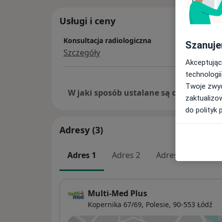
Usługi i ceny
Konsultacja radiologiczna
Szanuje
Szczegóły
Akceptując
technologii
Twoje zwyc
W jaki sposób ustalane są ceny?
zaktualizo
do polityk 
Adresy (3)
Adres 1
Adres 2
Adres 3
Multi-Med Plus
Kopernika 67/69,
Polesie
, 90-553
Łódź