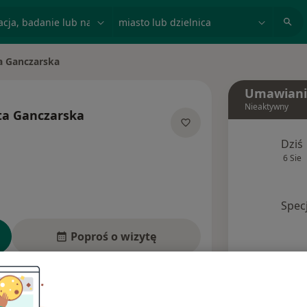
acja, badanie lub nazwisko
miasto lub dzielnica
a Ganczarska
Umawiani
Nieaktywny
ta Ganczarska
alizacjach
Dziś
6 Sie
Spec
Poproś o wizytę
Ubezpieczenia
Opinie (1)