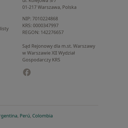
ul. Kolejowa 5/7
01-217 Warszawa, Polska
NIP: ⁠7010224868
KRS: ⁠0000347997
isty
REGON: ⁠142276657
Sąd Rejonowy dla m.st. Warszawy
w Warszawie XII Wydział
Gospodarczy KRS
Facebook
otwiera się w nowej karcie
cie
owej karcie
ię w nowej karcie
iera się w nowej karcie
otwiera się w nowej karcie
otwiera się w nowej karcie
otwiera się w nowej karcie
rgentina
,
Perú
,
Colombia