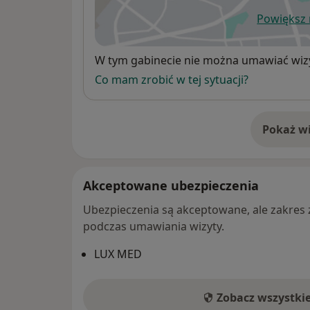
Powiększ
ot
Dostępność
W tym gabinecie nie można umawiać wizy
Co mam zrobić w tej sytuacji?
Pokaż wi
o 
Akceptowane ubezpieczenia
Ubezpieczenia są akceptowane, ale zakres za
podczas umawiania wizyty.
LUX MED
Zobacz wszystki