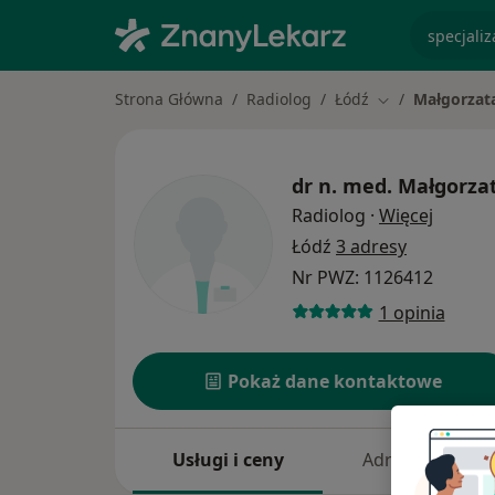
specjaliz
Strona Główna
Radiolog
Łódź
Małgorzat
Zmień miasto
dr n. med.
Małgorza
O specj
Radiolog
·
Więcej
Łódź
3 adresy
Nr PWZ: 1126412
1 opinia
Pokaż dane kontaktowe
Usługi i ceny
Adresy