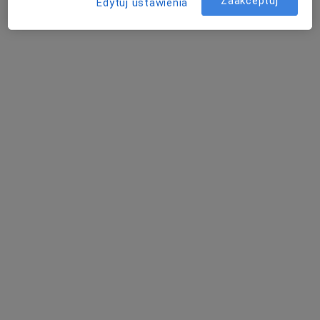
Zaakceptuj
Edytuj ustawienia
ul,Niezapominajki 15, Łódź
•
Mapa
Neomedical Łódź
Akceptuje Medica Polska
USG
od 80 zł
Specjalista nie oferuje umawiania online pod tym adresem.
Poproś o wizytę
Powiązane wyszukiwania
Specjaliści w ramach Medica Polska
Interniści z Medica Polska w Łodzi
Chirurdzy z Medica Polska w Łodzi
Kardiolodzy z Medica Polska w Łodzi
Endokrynolodzy z Medica Polska w Łodzi