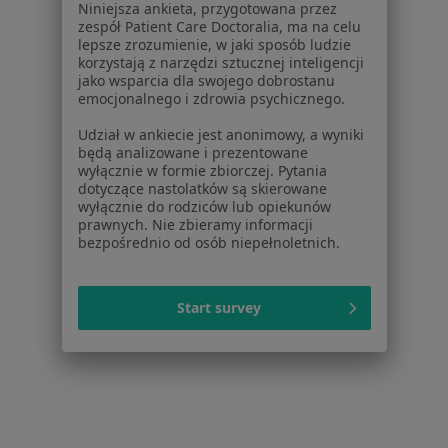
Centrum Pomocy dla Specjalisty
Niniejsza ankieta, przygotowana przez
zespół Patient Care Doctoralia, ma na celu
Kontakt
lepsze zrozumienie, w jaki sposób ludzie
ZnanyLekarz - Strona główna
korzystają z narzędzi sztucznej inteligencji
jako wsparcia dla swojego dobrostanu
ZnanyLekarz Sp. z o.o.
emocjonalnego i zdrowia psychicznego.
ul. Kolejowa 5/7
Udział w ankiecie jest anonimowy, a wyniki
01-217 Warszawa, Polska
będą analizowane i prezentowane
wyłącznie w formie zbiorczej. Pytania
NIP: ⁠7010224868
dotyczące nastolatków są skierowane
wyłącznie do rodziców lub opiekunów
KRS: ⁠0000347997
prawnych. Nie zbieramy informacji
REGON: ⁠142276657
bezpośrednio od osób niepełnoletnich.
Sąd Rejonowy dla m.st. Warszawy w Warszawie XII
Wydział Gospodarczy KRS
Start survey
Facebook
otwiera się w nowej karcie
otwiera się w nowej karcie
otwiera się w nowej karcie
otwiera się w nowej karcie
otwiera się w nowej karci
otwiera się
otwi
Polska
,
Türkiye
,
España
,
Italia
,
Deutschland
,
Česko
,