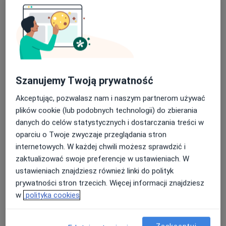
196 opinii
ul. Niezapominajki 15, Łódź
•
Mapa
Nasza średnia ocena na App Store to 4.9 i 4.1 na
USG
od 80 zł
Google Play Store
Brak dostępnych specjalistów z wolnymi terminami w tym centrum medycznym.
Szanujemy Twoją prywatność
Pokaż profil
Akceptując, pozwalasz nam i naszym partnerom używać
plików cookie (lub podobnych technologii) do zbierania
danych do celów statystycznych i dostarczania treści w
oparciu o Twoje zwyczaje przeglądania stron
internetowych. W każdej chwili możesz sprawdzić i
zaktualizować swoje preferencje w ustawieniach. W
ustawieniach znajdziesz również linki do polityk
prywatności stron trzecich. Więcej informacji znajdziesz
w
polityka cookies
lek. Henryk Jankowiak
Radiolog