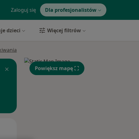
Zaloguj się
Dla profesjonalistów
je dzieci
Więcej filtrów
ukiwania
Powiększ mapę
Śr,
Czw,
Pt,
12 Sie
13 Sie
14 Sie