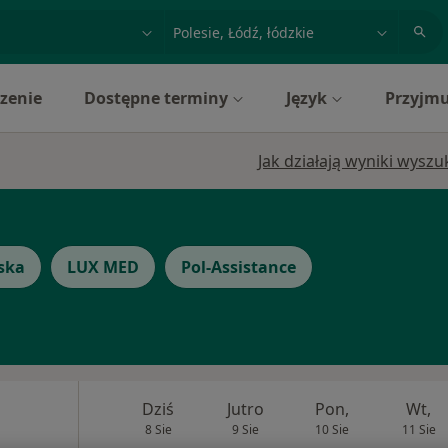
acja, badanie lub nazwisko
miasto lub dzielnica
zenie
Dostępne terminy
Język
Przyjmu
Jak działają wyniki wysz
ska
LUX MED
Pol-Assistance
Dziś
Jutro
Pon,
Wt,
8 Sie
9 Sie
10 Sie
11 Sie