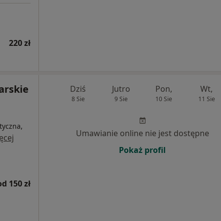
220 zł
arskie
Dziś
Jutro
Pon,
Wt,
8 Sie
9 Sie
10 Sie
11 Sie
tyczna,
Umawianie online nie jest dostępne
ęcej
Pokaż profil
od 150 zł