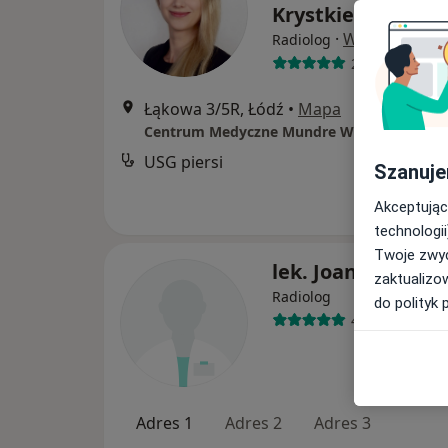
Krystkiewicz
·
Więcej
Radiolog
29 opinii
Łąkowa 3/5R, Łódź
•
Mapa
Centrum Medyczne Mundre Wsparcie
USG piersi
Szanuje
Akceptując
technologii
Twoje zwyc
lek. Joanna Sapie
zaktualizo
Radiolog
do polityk 
44 opinie
Adres 1
Adres 2
Adres 3