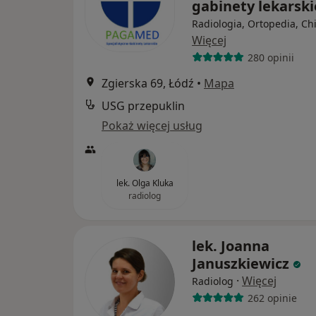
gabinety lekarsk
Radiologia, Ortopedia, Ch
Więcej
280 opinii
Zgierska 69, Łódź
•
Mapa
USG przepuklin
Pokaż więcej usług
lek. Olga Kluka
radiolog
lek. Joanna
Januszkiewicz
·
Więcej
Radiolog
262 opinie