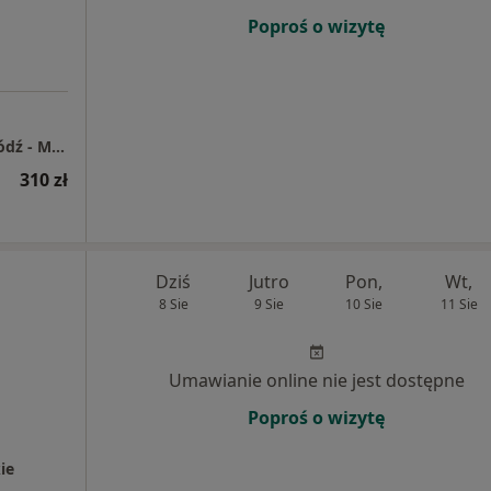
Poproś o wizytę
Centrum Medyczne Enel-Med S.A. Oddział Łódź - Manufaktura
310 zł
Dziś
Jutro
Pon,
Wt,
8 Sie
9 Sie
10 Sie
11 Sie
Umawianie online nie jest dostępne
Poproś o wizytę
ie