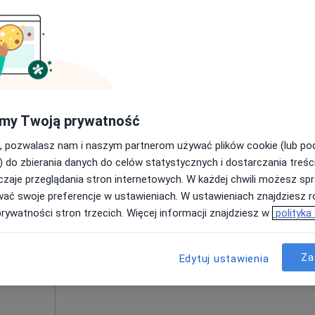
Umawianie online nie jest dostępne
Poproś o wizytę
250 zł
my Twoją prywatność
, pozwalasz nam i naszym partnerom używać plików cookie (lub p
) do zbierania danych do celów statystycznych i dostarczania treśc
zaje przeglądania stron internetowych. W każdej chwili możesz spr
żko
Dziś
Jutro
Pon,
Wt,
wać swoje preferencje w ustawieniach. W ustawieniach znajdziesz ró
8 Sie
9 Sie
10 Sie
11 Sie
prywatności stron trzecich. Więcej informacji znajdziesz w
polityka
Umawianie online nie jest dostępne
Za
Edytuj ustawienia
Poproś o wizytę