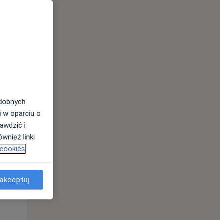
odobnych
i w oparciu o
awdzić i
Śr,
Czw,
Pt,
wnież linki
12 Sie
13 Sie
14 Sie
 cookies
akceptuj