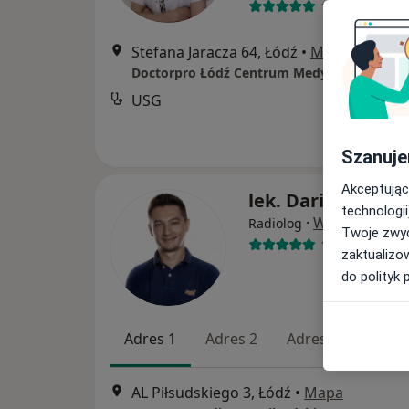
174 opinie
Stefana Jaracza 64, Łódź
•
Mapa
Doctorpro Łódź Centrum Medyczne
USG
Szanuje
Akceptując
lek. Dariusz Cios
technologii
·
Więcej
Radiolog
Twoje zwyc
131 opinii
zaktualizo
do polityk 
Adres 1
Adres 2
Adres 3
Adres
AL Piłsudskiego 3, Łódź
•
Mapa