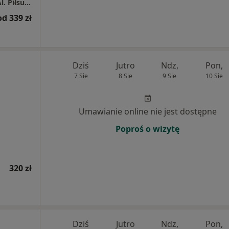
Centrum Medyczne Grupa LUX MED Łódź - Al. Piłsudskiego 87
od 339 zł
Dziś
Jutro
Ndz,
Pon,
7 Sie
8 Sie
9 Sie
10 Sie
Umawianie online nie jest dostępne
Poproś o wizytę
320 zł
Dziś
Jutro
Ndz,
Pon,