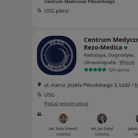
Centrum Medicover Piłsudskiego
USG piersi
Centrum Medycz
Rezo-Medica
Radiologia, Diagnostyka,
·
Więcej
Ultrasonografia
324 opinie
al. marsz. Józefa Piłsudskiego 3, Łódź
•
M
USG
Pokaż więcej usług
lek. Nina Śmiech
lek. Jan Sokal
Jakub
radiolog
radiolog
ra