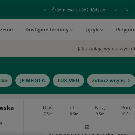
acja, badanie lub nazwisko
miasto lub dzielnica
zenie
Dostępne terminy
Język
Przyjmu
Jak działają wyniki wysz
ska
JP MEDICA
LUX MED
Zobacz więcej
owska
Dziś
Jutro
Ndz,
Pon,
7 Sie
8 Sie
9 Sie
10 Sie
·
ta
Umawianie online nie jest dostępne