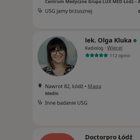
USG jamy brzusznej
lek. Olga Kluka
·
Więcej
Radiolog
112 opinii
Nawrot 82, Łódź
•
Mapa
Medin
Inne badanie USG
Doctorpro Łódź