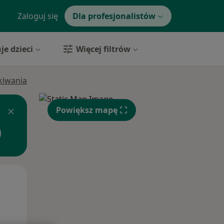
Zaloguj się
Dla profesjonalistów
je dzieci
Więcej filtrów
ukiwania
Powiększ mapę
Wt,
Śr,
Czw,
11 Sie
12 Sie
13 Sie