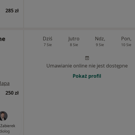
285 zł
ne
Dziś
Jutro
Ndz,
Pon,
7 Sie
8 Sie
9 Sie
10 Sie
Umawianie online nie jest dostępne
Pokaż profil
apa
250 zł
 Żabierek
diolog