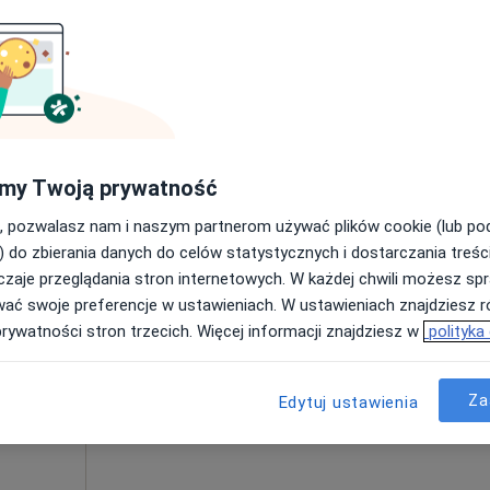
Poproś o wizytę
od 150 zł
my Twoją prywatność
, pozwalasz nam i naszym partnerom używać plików cookie (lub p
ek
Dziś
Jutro
Ndz,
Pon,
) do zbierania danych do celów statystycznych i dostarczania treśc
7 Sie
8 Sie
9 Sie
10 Sie
zaje przeglądania stron internetowych. W każdej chwili możesz spr
wać swoje preferencje w ustawieniach. W ustawieniach znajdziesz ró
prywatności stron trzecich. Więcej informacji znajdziesz w
polityka
Umawianie online nie jest dostępne
Poproś o wizytę
Za
Edytuj ustawienia
 4
Adres 5
Adres 6