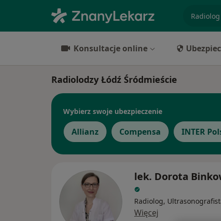
specjaliz
Konsultacje online
Ubezpiec
Radiolodzy Łódź Śródmieście
Wybierz swoje ubezpieczenie
Allianz
Compensa
INTER Pol
lek. Dorota Bink
Radiolog, Ultrasonografis
Więcej