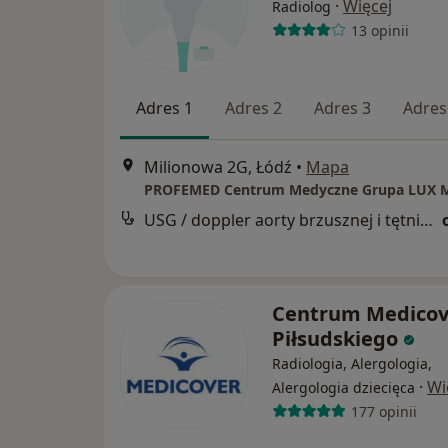
·
Więcej
Radiolog
13 opinii
Adres 1
Adres 2
Adres 3
Adres
Milionowa 2G, Łódź
•
Mapa
USG / doppler aorty brzusznej i tętnic biodrowych
Centrum Medicov
Piłsudskiego
Radiologia, Alergologia,
·
Wi
Alergologia dziecięca
177 opinii