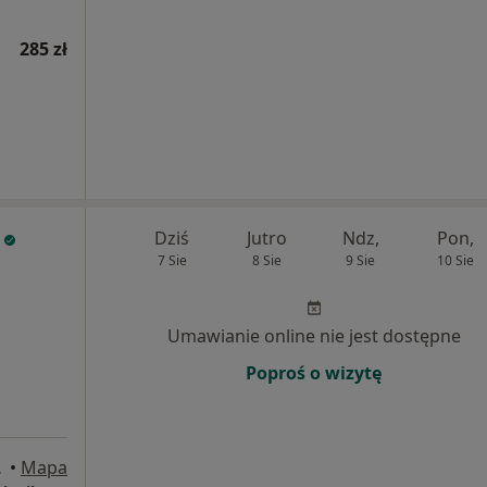
285 zł
Dziś
Jutro
Ndz,
Pon,
7 Sie
8 Sie
9 Sie
10 Sie
Umawianie online nie jest dostępne
Poproś o wizytę
7, Łódź
•
Mapa