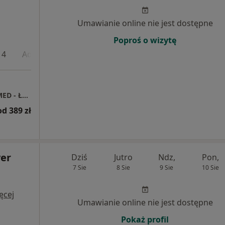
Umawianie online nie jest dostępne
Poproś o wizytę
 4
Adres 5
PROFEMED Centrum Medyczne Grupa LUX MED - Łódź, ul. Milionowa 2G
od 389 zł
er
Dziś
Jutro
Ndz,
Pon,
7 Sie
8 Sie
9 Sie
10 Sie
ęcej
Umawianie online nie jest dostępne
Pokaż profil