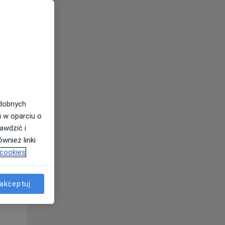
odobnych
Wt,
Śr,
Czw,
i w oparciu o
11 Sie
12 Sie
13 Sie
awdzić i
wnież linki
 cookies
akceptuj