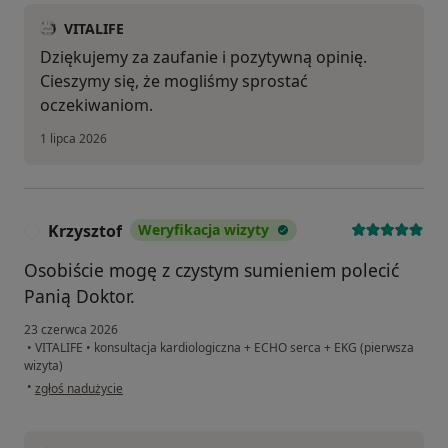
VITALIFE
Dziękujemy za zaufanie i pozytywną opinię.
Cieszymy się, że mogliśmy sprostać
oczekiwaniom.
1 lipca 2026
Krzysztof
Weryfikacja wizyty
K
Osobiście mogę z czystym sumieniem polecić
Panią Doktor.
23 czerwca 2026
•
VITALIFE
•
konsultacja kardiologiczna + ECHO serca + EKG (pierwsza
wizyta)
w opinii użytkownika Krzysztof
•
zgłoś nadużycie