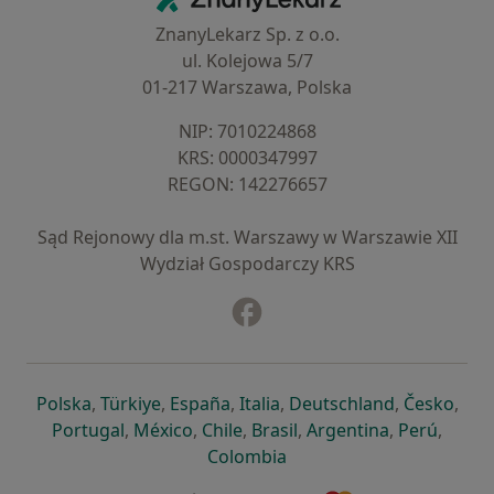
ZnanyLekarz Sp. z o.o.
ul. Kolejowa 5/7
01-217 Warszawa, Polska
NIP: ⁠7010224868
KRS: ⁠0000347997
REGON: ⁠142276657
Sąd Rejonowy dla m.st. Warszawy w Warszawie XII
Wydział Gospodarczy KRS
Facebook
otwiera się w nowej karcie
otwiera się w nowej karcie
otwiera się w nowej karcie
otwiera się w nowej karcie
otwiera się w nowej karci
otwiera się
otwi
Polska
,
Türkiye
,
España
,
Italia
,
Deutschland
,
Česko
,
otwiera się w nowej karcie
otwiera się w nowej karcie
otwiera się w nowej karcie
otwiera się w nowej kar
otwiera się 
otwier
Portugal
,
México
,
Chile
,
Brasil
,
Argentina
,
Perú
,
otwiera się w nowej karc
Colombia