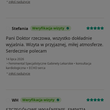
w opinii użytkownika Gosia
•
zgłoś nadużycie
Stefania
Weryfikacja wizyty
S
Pani Doktor rzeczowa, wszystko dokładnie
wyjaśnia. Wizyta w przyjaznej, miłej atmosferze.
Serdecznie polecam
14 lipca 2026
•
Femimental Specjalistyczne Gabinety Lekarskie
•
konsultacja
kardiologiczna + ECHO serca
w opinii użytkownika Stefania
•
zgłoś nadużycie
WH
Weryfikacja wizyty
W
SZCZEGÓŁOWE WYJAŚNIENIE, EMPATIA,