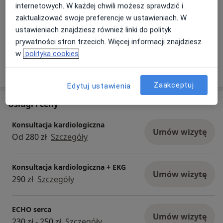
internetowych. W każdej chwili możesz sprawdzić i
zaktualizować swoje preferencje w ustawieniach. W
ustawieniach znajdziesz również linki do polityk
Zobacz galerię (6)
prywatności stron trzecich. Więcej informacji znajdziesz
w
polityka cookies
Pokaż więcej
o doświadczeniu
Zaakceptuj
Edytuj ustawienia
Usługi i ceny
Konsultacja kardiologiczna
Umów wizytę
Od 280 zł
Szczegóły
Konsultacja kardiologiczna + EKG
Umów wizytę
290 zł
Szczegóły
ECHO serca
Umów wizytę
230 zł - 250 zł
Szczegóły