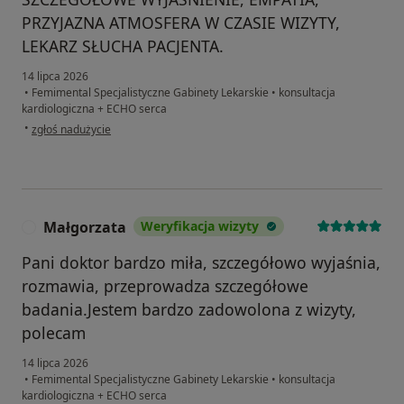
PRZYJAZNA ATMOSFERA W CZASIE WIZYTY,
LEKARZ SŁUCHA PACJENTA.
14 lipca 2026
•
Femimental Specjalistyczne Gabinety Lekarskie
•
konsultacja
kardiologiczna + ECHO serca
w opinii użytkownika WH
•
zgłoś nadużycie
Małgorzata
Weryfikacja wizyty
M
Pani doktor bardzo miła, szczegółowo wyjaśnia,
rozmawia, przeprowadza szczegółowe
badania.Jestem bardzo zadowolona z wizyty,
polecam
14 lipca 2026
•
Femimental Specjalistyczne Gabinety Lekarskie
•
konsultacja
kardiologiczna + ECHO serca