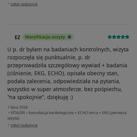
w opinii użytkownika Małgorzata
•
zgłoś nadużycie
EZ
Weryfikacja wizyty
E
U p. dr byłam na badaniach kontrolnych, wizyta
rozpoczęła się punktualnie, p. dr
przeprowadziła szczegółowy wywiad + badania
(ciśnienie, EKG, ECHO), opisała obecny stan,
podała zalecenia, odpowiedziała na pytania,
wszystko w super atmosferze, bez pośpiechu,
"na spokojnie", dziękuję :)
1 lipca 2026
•
VITALIFE
•
konsultacja kardiologiczna + ECHO serca + EKG (pierwsza
wizyta)
w opinii użytkownika EZ
•
zgłoś nadużycie