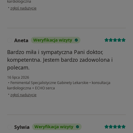
kardiologiczna
w opinii użytkownika Karol G
•
zgłoś nadużycie
Aneta
Weryfikacja wizyty
A
Bardzo miła i sympatyczna Pani doktor,
kompetentna. Jestem bardzo zadowolona i
polecam.
16 lipca 2026
•
Femimental Specjalistyczne Gabinety Lekarskie
•
konsultacja
kardiologiczna + ECHO serca
w opinii użytkownika Aneta
•
zgłoś nadużycie
Sylwia
Weryfikacja wizyty
S