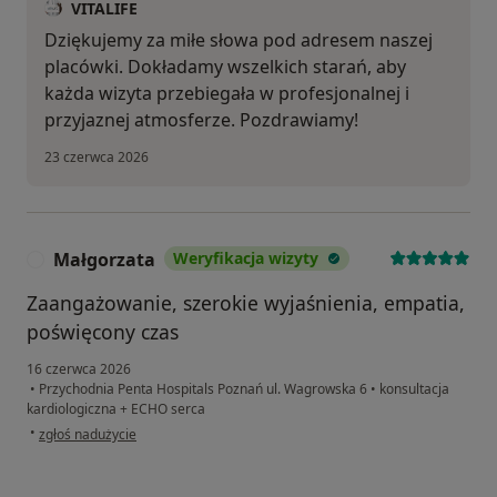
VITALIFE
Dziękujemy za miłe słowa pod adresem naszej
placówki. Dokładamy wszelkich starań, aby
każda wizyta przebiegała w profesjonalnej i
przyjaznej atmosferze. Pozdrawiamy!
23 czerwca 2026
Małgorzata
Weryfikacja wizyty
M
Zaangażowanie, szerokie wyjaśnienia, empatia,
poświęcony czas
16 czerwca 2026
•
Przychodnia Penta Hospitals Poznań ul. Wagrowska 6
•
konsultacja
kardiologiczna + ECHO serca
w opinii użytkownika Małgorzata
•
zgłoś nadużycie