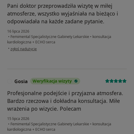
Pani doktor przeprowadziła wizytę w miłej
atmosferze, wszystko wyjaśniała na bieżąco i
odpowiadała na każde zadane pytanie.
16 lipca 2026
•
Femimental Specjalistyczne Gabinety Lekarskie
•
konsultacja
kardiologiczna + ECHO serca
w opinii użytkownika Sylwia
•
zgłoś nadużycie
Gosia
Weryfikacja wizyty
G
Profesjonalne podejście i przyjazna atmosfera.
Bardzo rzeczowa i dokładna konsultacja. Miłe
wrażenia po wizycie. Polecam
15 lipca 2026
•
Femimental Specjalistyczne Gabinety Lekarskie
•
konsultacja
kardiologiczna + ECHO serca