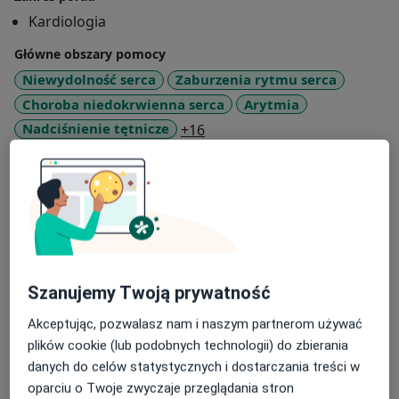
Kardiologia
Główne obszary pomocy
Niewydolność serca
Zaburzenia rytmu serca
Choroba niedokrwienna serca
Arytmia
a11y_sr_more_diseases
Nadciśnienie tętnicze
+16
Pacjenci których przyjmuję
Dorośli (Tylko pod niektórymi adresami)
Rodzaje konsultacji
Stacjonarne
Zobacz lokalizacje (3)
Szanujemy Twoją prywatność
Zdjęcia i filmy
Akceptując, pozwalasz nam i naszym partnerom używać
plików cookie (lub podobnych technologii) do zbierania
danych do celów statystycznych i dostarczania treści w
oparciu o Twoje zwyczaje przeglądania stron