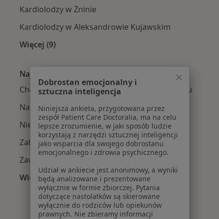
Kardiolodzy w Żninie
Kardiolodzy w Aleksandrowie Kujawskim
Więcej (9)
Więcej w kategorii: W pobliżu Inowrocławia
Najczęście leczone choroby
Dobrostan emocjonalny i
Choroba niedokrwienna serca w Inowrocławiu
sztuczna inteligencja
Nadciśnienie tętnicze w Inowrocławiu
Niniejsza ankieta, przygotowana przez
zespół Patient Care Doctoralia, ma na celu
Niewydolność serca w Inowrocławiu
lepsze zrozumienie, w jaki sposób ludzie
korzystają z narzędzi sztucznej inteligencji
Zaburzenia rytmu serca w Inowrocławiu
jako wsparcia dla swojego dobrostanu
emocjonalnego i zdrowia psychicznego.
Zawał serca w Inowrocławiu
Udział w ankiecie jest anonimowy, a wyniki
Więcej (15)
będą analizowane i prezentowane
wyłącznie w formie zbiorczej. Pytania
Więcej w kategorii: Najczęście leczone chorob
dotyczące nastolatków są skierowane
wyłącznie do rodziców lub opiekunów
prawnych. Nie zbieramy informacji