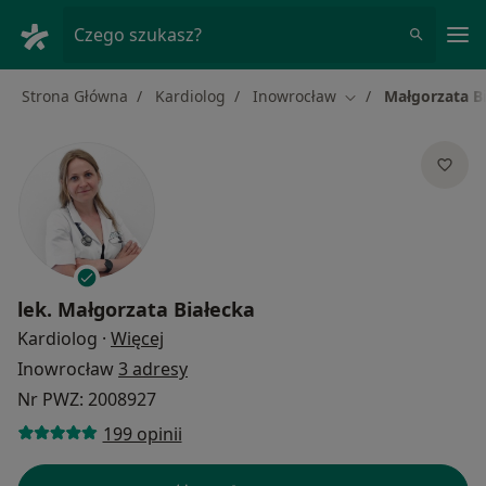
Me
Czego szukasz?
Strona Główna
Kardiolog
Inowrocław
Małgorzata B
Zmień miasto
lek.
Małgorzata Białecka
O specjalizacjach
Kardiolog
·
Więcej
Inowrocław
3 adresy
Nr PWZ: 2008927
199 opinii