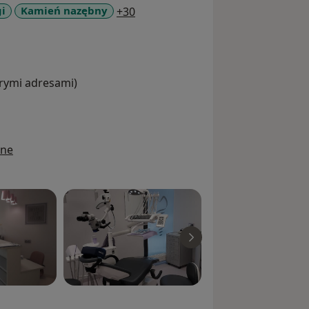
a11y_sr_more_diseases
i
Kamień nazębny
+30
órymi adresami)
ine