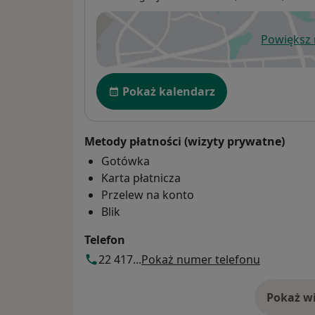
Powiększ
ot
Dostępność
Pokaż kalendarz
Metody płatności (wizyty prywatne)
Gotówka
Karta płatnicza
Przelew na konto
Blik
Telefon
22 417...
Pokaż numer telefonu
Pokaż wi
o 