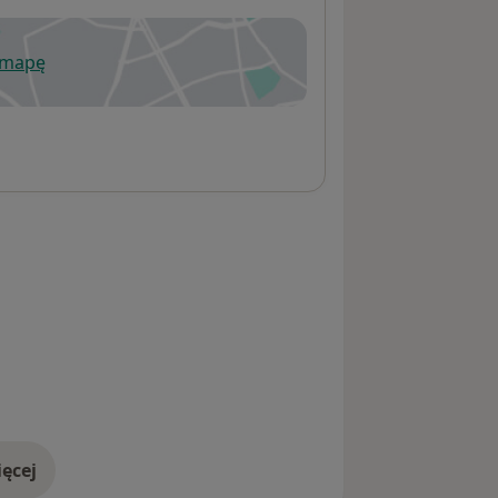
 mapę
wiera się w nowej karcie
ęcej
adresie