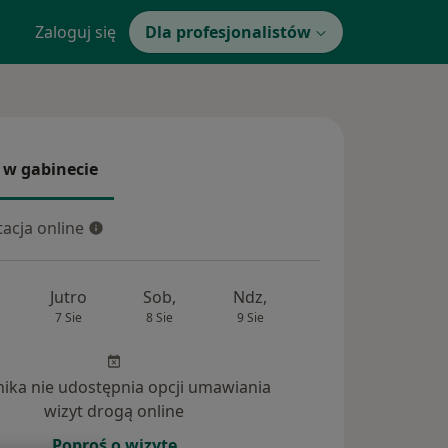
Zaloguj się
Dla profesjonalistów
 w gabinecie
 gabinecie
acja online
cja online
Jutro
Sob,
Ndz,
Pon,
Wt,
7 Sie
8 Sie
9 Sie
10 Sie
11 Si
inika nie udostępnia opcji umawiania
wizyt drogą online
tania (17)
Poproś o wizytę