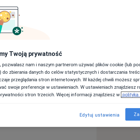
stażem pracy. Moje zainteresowania
my Twoją prywatność
 i protetyki. Zawsze staram się
hętnie korzystam z wszelkich
, pozwalasz nam i naszym partnerom używać plików cookie (lub p
u, aby przyszła praca była w pełni
) do zbierania danych do celów statystycznych i dostarczania treśc
b interdyscyplinarny, dlatego jestem
zaje przeglądania stron internetowych. W każdej chwili możesz spr
 Dental Art Studio, gdzie pacjenci
wać swoje preferencje w ustawieniach. W ustawieniach znajdziesz ró
 współpracujący ze sobą zespół
prywatności stron trzecich. Więcej informacji znajdziesz w
polityka
jście do leczenia może przynieść
lem jest oferowanie Państwu
et zaopatrzony jest w nowoczesny
Za
Edytuj ustawienia
lokrotnie podkreślam, że stawiamy na
wie jest dla nas bezcenne.