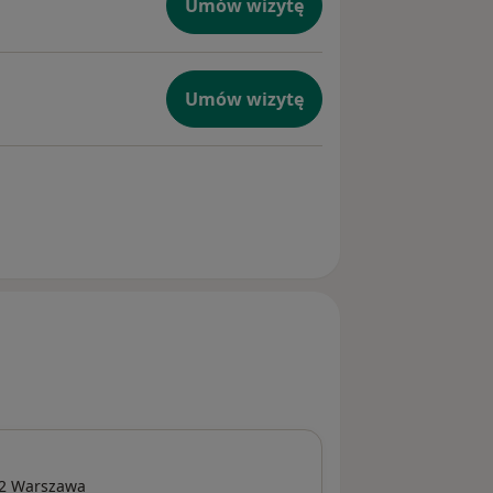
Umów wizytę
Umów wizytę
52
Warszawa