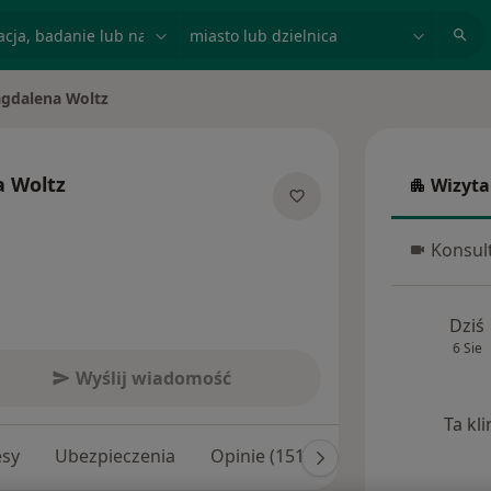
acja, badanie lub nazwisko
miasto lub dzielnica
gdalena Woltz
iasto
 Woltz
Wizyta
Wizyta w
ecjalizacjach
Konsult
Konsulta
Dziś
6 Sie
Wyślij wiadomość
Ta kl
esy
Ubezpieczenia
Opinie (151)
Odpowiedzi na py