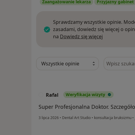
Zaangażowanie lekarza
Przyjazny gabinet
Sprawdzamy wszystkie opinie. Mode
zasadami, dowiedz się więcej o opin
Dowiedz się w
na
Dowiedz się więcej
Szukaj w opi
Rafal
Weryfikacja wizyty
R
Super Profesjonalna Doktor. Szczegół
3 lipca 2026
•
Dental Art Studio
•
konsultacja bruksizmu
•