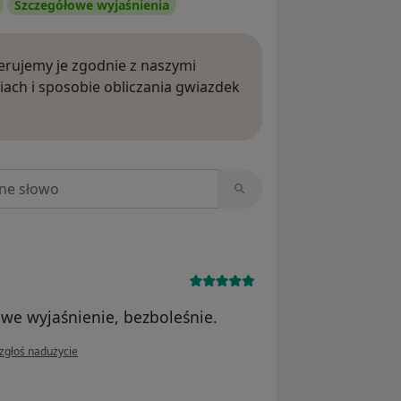
Szczegółowe wyjaśnienia
rujemy je zgodnie z naszymi
iach i sposobie obliczania gwiazdek
ięcej o opiniach
niach
owe wyjaśnienie, bezboleśnie.
w opinii użytkownika Rafal
zgłoś nadużycie