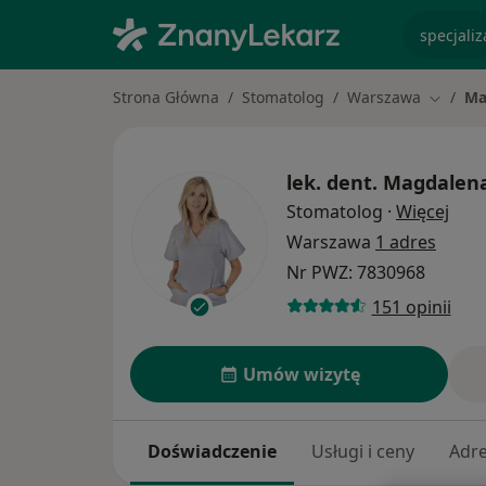
specjaliz
Strona Główna
Stomatolog
Warszawa
Ma
Zmień m
lek. dent.
Magdalena
O sp
Stomatolog
·
Więcej
Warszawa
1 adres
Nr PWZ: 7830968
151 opinii
Umów wizytę
Doświadczenie
Usługi i ceny
Adr