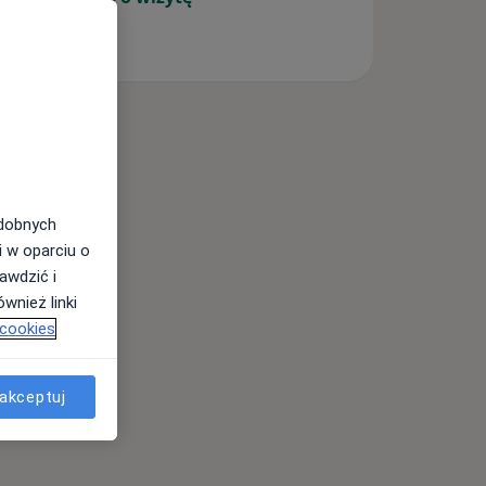
odobnych
i w oparciu o
awdzić i
wnież linki
 cookies
akceptuj