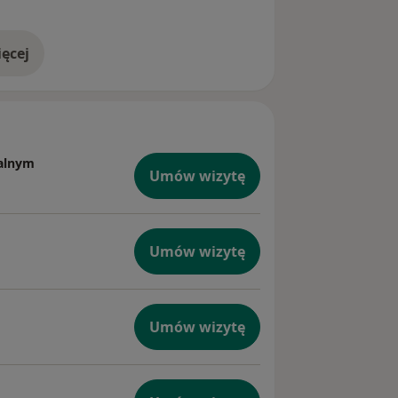
ęcej
doświadczeniu
zalnym
Umów wizytę
Umów wizytę
Umów wizytę