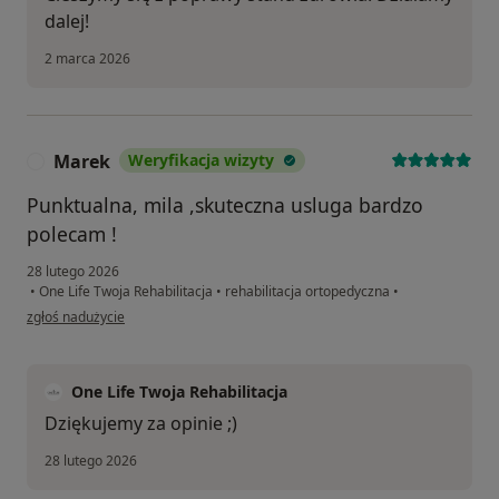
dalej!
2 marca 2026
Marek
Weryfikacja wizyty
M
Punktualna, mila ,skuteczna usluga bardzo
polecam !
28 lutego 2026
•
One Life Twoja Rehabilitacja
•
rehabilitacja ortopedyczna
•
w opinii użytkownika Marek
zgłoś nadużycie
One Life Twoja Rehabilitacja
Dziękujemy za opinie ;)
28 lutego 2026