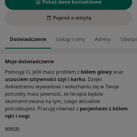
Pokaż dane kontaktowe
Poproś o wizytę
Doświadczenie
Usługi i ceny
Adresy
Ubezpi
Moje doświadczenie
Pomogę Ci, jeśli masz problem z
bólem głowy
oraz
uczuciem sztywności szyi i karku
. Dzięki
dokładnemu wywiadowi i wsłuchaniu się w Twoje
potrzeby masz pewność, że terapia będzie
skoncentrowana na tym, czego aktualnie
potrzebujesz. Pracuję również z
pacjentami z bólem
ręki i nogi.
O mnie
więcej