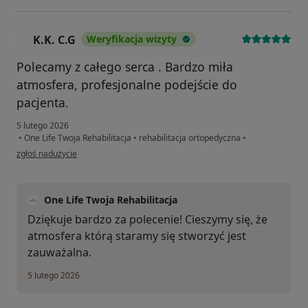
K.K. C.G
Weryfikacja wizyty
K
Polecamy z całego serca . Bardzo miła
atmosfera, profesjonalne podejście do
pacjenta.
5 lutego 2026
•
One Life Twoja Rehabilitacja
•
rehabilitacja ortopedyczna
•
w opinii użytkownika K.K. C.G
zgłoś nadużycie
One Life Twoja Rehabilitacja
Dziękuje bardzo za polecenie! Cieszymy się, że
atmosfera którą staramy się stworzyć jest
zauważalna.
5 lutego 2026