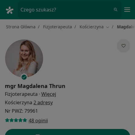
Me
Czego szukasz?
Strona Główna
Fizjoterapeuta
Kościerzyna
Magdale
Zmień miasto
mgr
Magdalena Thrun
O specjalizacjach
Fizjoterapeuta
·
Więcej
Kościerzyna
2 adresy
Nr PWZ: 79961
48 opinii