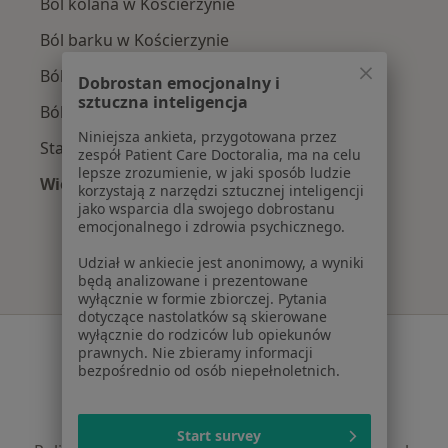
Ból kolana w Kościerzynie
Ból barku w Kościerzynie
Ból biodra w Kościerzynie
Dobrostan emocjonalny i
sztuczna inteligencja
Bóle kręgosłupa w Kościerzynie
Niniejsza ankieta, przygotowana przez
Stany pooperacyjne w Kościerzynie
zespół Patient Care Doctoralia, ma na celu
lepsze zrozumienie, w jaki sposób ludzie
Więcej (15)
korzystają z narzędzi sztucznej inteligencji
Więcej w kategorii: Najczęście leczone chorob
jako wsparcia dla swojego dobrostanu
emocjonalnego i zdrowia psychicznego.
Udział w ankiecie jest anonimowy, a wyniki
będą analizowane i prezentowane
wyłącznie w formie zbiorczej. Pytania
dotyczące nastolatków są skierowane
wyłącznie do rodziców lub opiekunów
Serwis
prawnych. Nie zbieramy informacji
bezpośrednio od osób niepełnoletnich.
Regulamin
Polityka prywatności pacjentów
Polityka prywatności profesjonalistów
Start survey