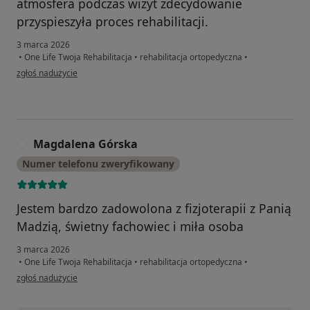
atmosfera podczas wizyt zdecydowanie
przyspieszyła proces rehabilitacji.
3 marca 2026
•
One Life Twoja Rehabilitacja
•
rehabilitacja ortopedyczna
•
w opinii użytkownika Roman
zgłoś nadużycie
Magdalena Górska
M
Numer telefonu zweryfikowany
Jestem bardzo zadowolona z fizjoterapii z Panią
Madzią, świetny fachowiec i miła osoba
3 marca 2026
•
One Life Twoja Rehabilitacja
•
rehabilitacja ortopedyczna
•
w opinii użytkownika Magdalena Górska
zgłoś nadużycie