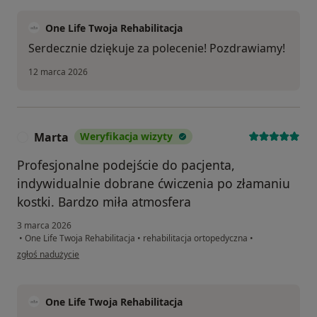
One Life Twoja Rehabilitacja
Serdecznie dziękuje za polecenie! Pozdrawiamy!
12 marca 2026
Marta
Weryfikacja wizyty
M
Profesjonalne podejście do pacjenta,
indywidualnie dobrane ćwiczenia po złamaniu
kostki. Bardzo miła atmosfera
3 marca 2026
•
One Life Twoja Rehabilitacja
•
rehabilitacja ortopedyczna
•
w opinii użytkownika Marta
zgłoś nadużycie
One Life Twoja Rehabilitacja