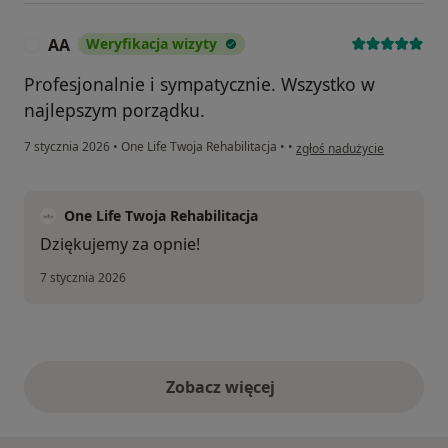
AA
Weryfikacja wizyty
A
Profesjonalnie i sympatycznie. Wszystko w
najlepszym porządku.
w opinii użytkownika AA
7 stycznia 2026
•
One Life Twoja Rehabilitacja
•
•
zgłoś nadużycie
One Life Twoja Rehabilitacja
Dziękujemy za opnie!
7 stycznia 2026
Zobacz więcej
opinie powyżej