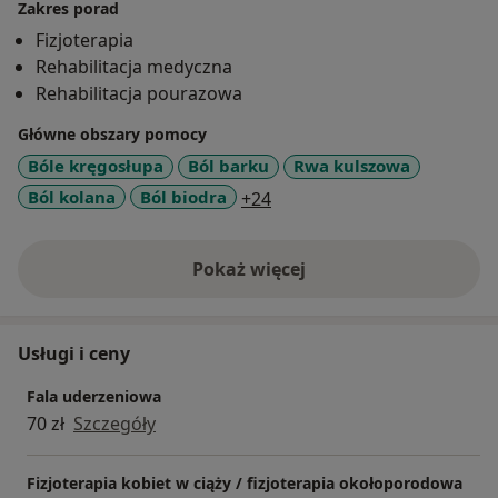
Zakres porad
Fizjoterapia
Rehabilitacja medyczna
Rehabilitacja pourazowa
Główne obszary pomocy
Bóle kręgosłupa
Ból barku
Rwa kulszowa
a11y_sr_more_diseases
Ból kolana
Ból biodra
+24
Pokaż więcej
o doświadczeniu
Usługi i ceny
Fala uderzeniowa
70 zł
Szczegóły
Fizjoterapia kobiet w ciąży / fizjoterapia okołoporodowa