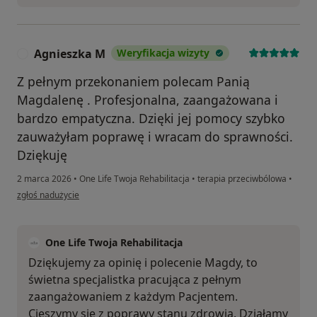
Agnieszka M
Weryfikacja wizyty
A
Z pełnym przekonaniem polecam Panią
Magdalenę . Profesjonalna, zaangażowana i
bardzo empatyczna. Dzięki jej pomocy szybko
zauważyłam poprawę i wracam do sprawności.
Dziękuję
2 marca 2026
•
One Life Twoja Rehabilitacja
•
terapia przeciwbólowa
•
w opinii użytkownika Agnieszka M
zgłoś nadużycie
One Life Twoja Rehabilitacja
Dziękujemy za opinię i polecenie Magdy, to
świetna specjalistka pracująca z pełnym
zaangażowaniem z każdym Pacjentem.
Cieszymy się z poprawy stanu zdrowia. Działamy