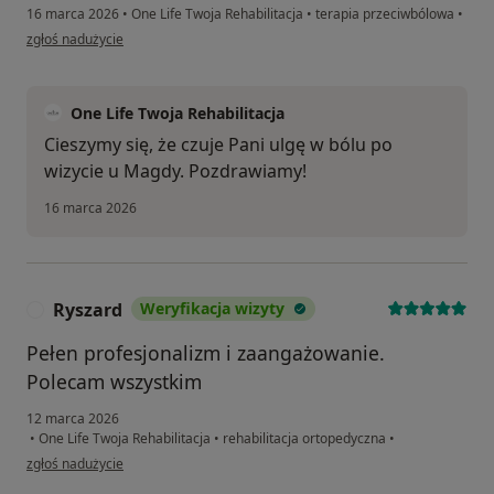
16 marca 2026
•
One Life Twoja Rehabilitacja
•
terapia przeciwbólowa
•
w opinii użytkownika Daria
zgłoś nadużycie
One Life Twoja Rehabilitacja
Cieszymy się, że czuje Pani ulgę w bólu po
wizycie u Magdy. Pozdrawiamy!
16 marca 2026
Ryszard
Weryfikacja wizyty
R
Pełen profesjonalizm i zaangażowanie.
Polecam wszystkim
12 marca 2026
•
One Life Twoja Rehabilitacja
•
rehabilitacja ortopedyczna
•
w opinii użytkownika Ryszard
zgłoś nadużycie