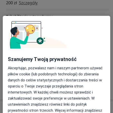
200 zł
Szczegóły
Rehabilitacja ortopedyczna
180 zł
Szczegóły
Rehabilitacja pooperacyjna
180 zł
Szczegóły
Terapia przeciwbólowa
Szanujemy Twoją prywatność
180 zł
Szczegóły
Akceptując, pozwalasz nam i naszym partnerom używać
+ 2 usługi
plików cookie (lub podobnych technologii) do zbierania
danych do celów statystycznych i dostarczania treści w
oparciu o Twoje zwyczaje przeglądania stron
W jaki sposób ustalane są ceny?
internetowych. W każdej chwili możesz sprawdzić i
zaktualizować swoje preferencje w ustawieniach. W
ustawieniach znajdziesz również linki do polityk
Adresy (2)
prywatności stron trzecich. Więcej informacji znajdziesz