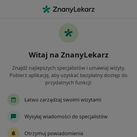
Me
Skręcenie Stawu • Kościerzyna, pomorskie
Filtry
• 1
Ubezpieczenie
Map
Skręcenie stawu specjaliści w Kościerzynie
Witaj na ZnanyLekarz
Jak działają wyniki wyszukiwania
Znajdź najlepszych specjalistów i umawiaj wizyty.
Pobierz aplikację, aby uzyskać bezpłatny dostęp do
Jakiego specjalisty szukasz?
przydatnych funkcji:
Fizjoterapeuta
Ortopeda
Lekarz rehabilit
Łatwo zarządzaj swoimi wizytami
Wysyłaj wiadomości do specjalistów
Otrzymuj powiadomienia