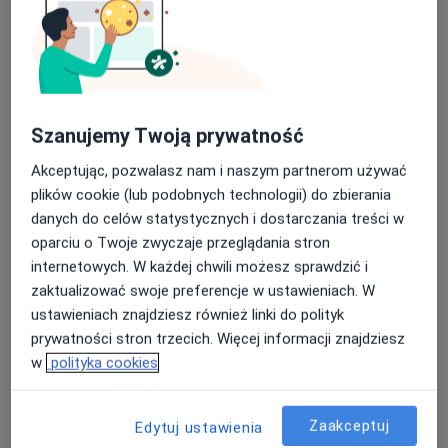
Szanujemy Twoją prywatność
Akceptując, pozwalasz nam i naszym partnerom używać
lek. Jakub Grocholski
plików cookie (lub podobnych technologii) do zbierania
·
Więcej
danych do celów statystycznych i dostarczania treści w
Ortopeda
oparciu o Twoje zwyczaje przeglądania stron
720 opinii
internetowych. W każdej chwili możesz sprawdzić i
Rzemieślnicza 29, Kościerzyna
•
Mapa
zaktualizować swoje preferencje w ustawieniach. W
KOŚCIERZYNA
ustawieniach znajdziesz również linki do polityk
Konsultacja ortopedyczna (kolejna wizyta)
od 300 zł
prywatności stron trzecich. Więcej informacji znajdziesz
w
polityka cookies
Specjalista nie oferuje umawiania online pod tym adresem.
Poproś o wizytę
Zaakceptuj
Edytuj ustawienia