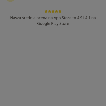
Nasza średnia ocena na App Store to 4.9 i 4.1 na
mgr Aleksandra Wenta
Google Play Store
·
Więcej
Fizjoterapeuta
14 opinii
Adres 1
Adres 2
Stolarska 1, Kościerzyna
•
Mapa
One Life Twoja Rehabilitacja
Drenaż limfatyczny
180 zł
Specjalista nie oferuje umawiania online pod tym adresem.
Poproś o wizytę