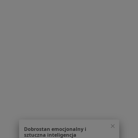
Skręcenie stawu w Baninie
Skręcenie stawu w Żukowie
Więcej (10)
Więcej w kategorii: W pobliżu Kościerzyny
Schorzenia w Kościerzynie
Zespół cieśni nadgarstka w Kościerzynie
Ból kolana w Kościerzynie
Urazy w Kościerzynie
Złamania w Kościerzynie
Choroby zwyrodnieniowe w Kościerzynie
Więcej (15)
Więcej w kategorii: Schorzenia w Kościerzynie
Dobrostan emocjonalny i
Skręcenie Stawu Specjaliści W Kościerzynie
sztuczna inteligencja