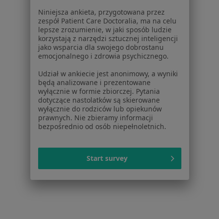
Niniejsza ankieta, przygotowana przez
zespół Patient Care Doctoralia, ma na celu
lepsze zrozumienie, w jaki sposób ludzie
korzystają z narzędzi sztucznej inteligencji
jako wsparcia dla swojego dobrostanu
emocjonalnego i zdrowia psychicznego.
Serwis
Udział w ankiecie jest anonimowy, a wyniki
Regulamin
będą analizowane i prezentowane
wyłącznie w formie zbiorczej. Pytania
Polityka prywatności pacjentów
dotyczące nastolatków są skierowane
Polityka prywatności profesjonalistów
wyłącznie do rodziców lub opiekunów
Polityka prywatności dla profesjonalistów, których
prawnych. Nie zbieramy informacji
bezpośrednio od osób niepełnoletnich.
dane pozyskaliśmy samodzielnie
Polityka cookies
Jak działają wyniki wyszukiwania
Start survey
Dostępność
O nas
Praca
Rekrutujemy!
Partnerzy
Centrum prasowe