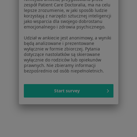
O nas
zespół Patient Care Doctoralia, ma na celu
lepsze zrozumienie, w jaki sposób ludzie
Praca
Rekrutujemy!
korzystają z narzędzi sztucznej inteligencji
Partnerzy
jako wsparcia dla swojego dobrostanu
Centrum prasowe
emocjonalnego i zdrowia psychicznego.
Kontakt
Udział w ankiecie jest anonimowy, a wyniki
będą analizowane i prezentowane
Dla pacjentów
wyłącznie w formie zbiorczej. Pytania
dotyczące nastolatków są skierowane
Lekarze
wyłącznie do rodziców lub opiekunów
Placówki medyczne
prawnych. Nie zbieramy informacji
Pytania i odpowiedzi
bezpośrednio od osób niepełnoletnich.
Usługi i zabiegi
Choroby
Start survey
Pomoc
Aplikacje mobilne
Blog dla pacjentów
Dla profesjonalistów
Cennik