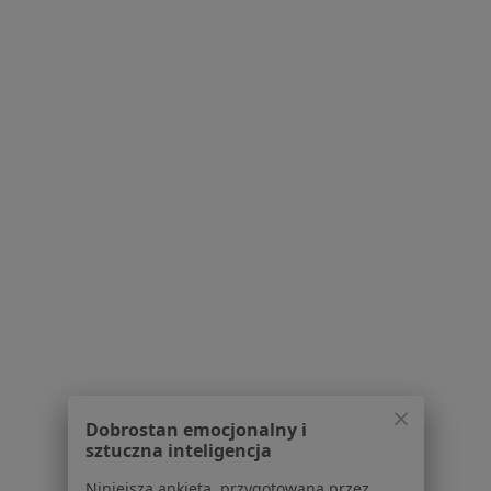
Więcej w kategorii: Schorzenia w Kościerzynie
Ból Miednicy Specjaliści W Kościerzynie
Serwis
Regulamin
Polityka prywatności pacjentów
Polityka prywatności profesjonalistów
Polityka prywatności dla profesjonalistów, których
dane pozyskaliśmy samodzielnie
Polityka cookies
Dobrostan emocjonalny i
sztuczna inteligencja
Jak działają wyniki wyszukiwania
Dostępność
Niniejsza ankieta, przygotowana przez