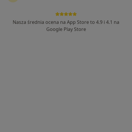
Nasza średnia ocena na App Store to 4.9 i 4.1 na
mgr Aleksandra Wenta
Google Play Store
·
Więcej
Fizjoterapeuta
14 opinii
Adres 1
Adres 2
Stolarska 1, Kościerzyna
•
Mapa
One Life Twoja Rehabilitacja
Drenaż limfatyczny
180 zł
Specjalista nie oferuje umawiania online pod tym adresem.
Poproś o wizytę