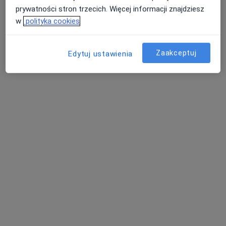
prywatności stron trzecich. Więcej informacji znajdziesz
w
polityka cookies
Zaakceptuj
Edytuj ustawienia
mgr Inga Grabowska
·
Więcej
Fizjoterapeuta
1 opinia
Stolarska 1, Kościerzyna
•
Mapa
One Life Twoja Rehabilitacja
Fizjoterapia kobiet w ciąży / fizjoterapia okołoporodowa
200 zł
Specjalista nie oferuje umawiania online pod tym adresem.
Poproś o wizytę