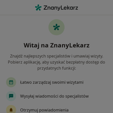
Me
Ból Miednicy • Kościerzyna, pomorskie
Filtry
• 1
Ubezpieczenie
Map
Ból miednicy specjaliści w Kościerzynie
Witaj na ZnanyLekarz
Jak działają wyniki wyszukiwania
Znajdź najlepszych specjalistów i umawiaj wizyty.
Pobierz aplikację, aby uzyskać bezpłatny dostęp do
Jakiego specjalisty szukasz?
przydatnych funkcji:
Fizjoterapeuta
Internista
Lekarz rehabili
Łatwo zarządzaj swoimi wizytami
Wysyłaj wiadomości do specjalistów
Otrzymuj powiadomienia