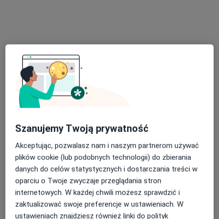
mgr Alina Czucha
·
Więcej
Fizjoterapeuta
94 opinie
Adres 1
Adres 2
Szanujemy Twoją prywatność
Stanisława Moniuszki 34/lok. 6, Kościerzyna
•
Mapa
Akceptując, pozwalasz nam i naszym partnerom używać
One Life Twoja Rehabilitacja
plików cookie (lub podobnych technologii) do zbierania
Drenaż limfatyczny
80 zł
danych do celów statystycznych i dostarczania treści w
Specjalista nie oferuje umawiania online pod tym adresem.
oparciu o Twoje zwyczaje przeglądania stron
internetowych. W każdej chwili możesz sprawdzić i
Poproś o wizytę
zaktualizować swoje preferencje w ustawieniach. W
ustawieniach znajdziesz również linki do polityk