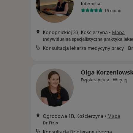
Internista
16 opinii
Konopnickiej 33, Kościerzyna
•
Mapa
Indywidualna specjalistyczna praktyka leka
Konsultacja lekarza medycyny pracy
B
Olga Korzeniows
·
Więcej
Fizjoterapeuta
Ogrodowa 1B, Kościerzyna
•
Mapa
Dr Fizjo
Konsultacja fizjoterapeutyczna