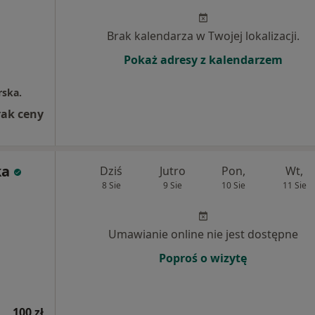
Brak kalendarza w Twojej lokalizacji.
Pokaż adresy z kalendarzem
rska.
rak ceny
ka
Dziś
Jutro
Pon,
Wt,
8 Sie
9 Sie
10 Sie
11 Sie
Umawianie online nie jest dostępne
Poproś o wizytę
100 zł