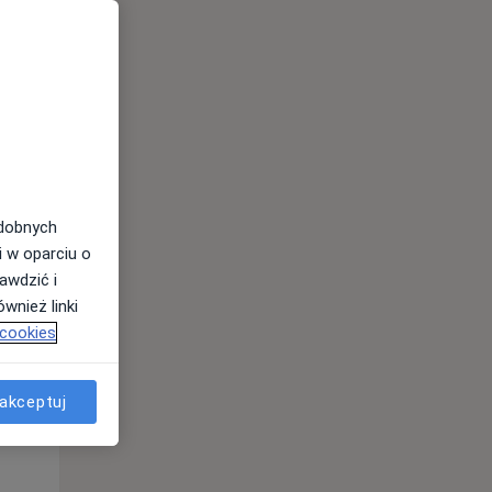
odobnych
i w oparciu o
awdzić i
Śr,
Czw,
Pt,
wnież linki
12 Sie
13 Sie
14 Sie
 cookies
akceptuj