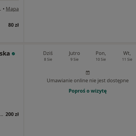
6, Kościerzyna
•
Mapa
80 zł
ska
Dziś
Jutro
Pon,
Wt,
8 Sie
9 Sie
10 Sie
11 Sie
Umawianie online nie jest dostępne
Poproś o wizytę
apia kobiet w ciąży / fizjoterapia okołoporodowa
200 zł