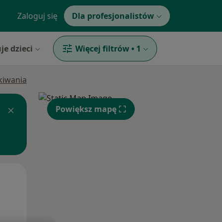
Zaloguj się
Dla profesjonalistów
je dzieci
Więcej filtrów
•
1
ukiwania
Powiększ mapę
Śr,
Czw,
Pt,
12 Sie
13 Sie
14 Sie