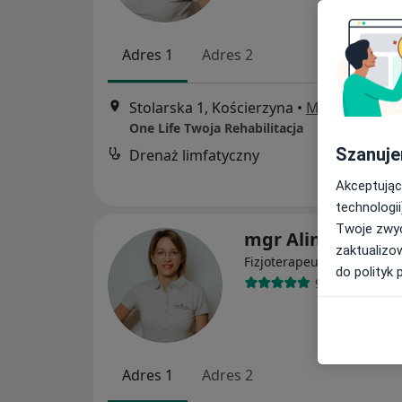
Adres 1
Adres 2
Stolarska 1, Kościerzyna
•
Mapa
One Life Twoja Rehabilitacja
Szanuje
Drenaż limfatyczny
Akceptując
technologii
Twoje zwyc
mgr Alina Czucha
zaktualizo
·
Więcej
Fizjoterapeuta
do polityk 
94 opinie
Adres 1
Adres 2