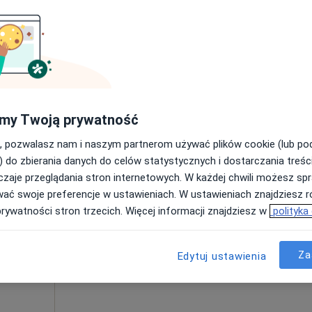
Poproś o wizytę
my Twoją prywatność
180 zł
, pozwalasz nam i naszym partnerom używać plików cookie (lub p
) do zbierania danych do celów statystycznych i dostarczania treśc
zaje przeglądania stron internetowych. W każdej chwili możesz spr
Dziś
Jutro
Pon,
Wt,
wać swoje preferencje w ustawieniach. W ustawieniach znajdziesz ró
8 Sie
9 Sie
10 Sie
11 Sie
prywatności stron trzecich. Więcej informacji znajdziesz w
polityka
Umawianie online nie jest dostępne
Za
Edytuj ustawienia
Poproś o wizytę