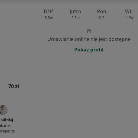
Dziś
Jutro
Pon,
Wt,
8 Sie
9 Sie
10 Sie
11 Sie
Umawianie online nie jest dostępne
Pokaż profil
70 zł
Mikołaj
karuk
terapeuta