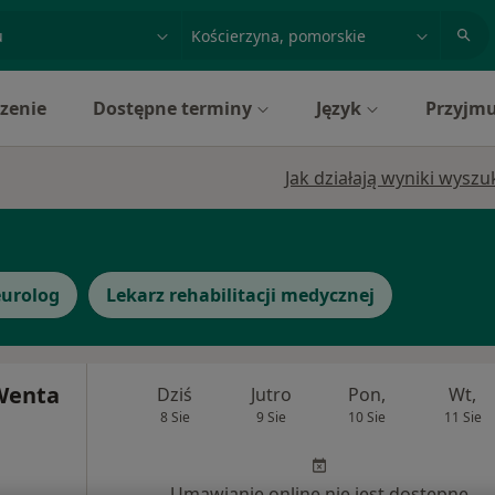
acja, badanie lub nazwisko
miasto lub dzielnica
zenie
Dostępne terminy
Język
Przyjmu
Jak działają wyniki wysz
urolog
Lekarz rehabilitacji medycznej
Wenta
Dziś
Jutro
Pon,
Wt,
8 Sie
9 Sie
10 Sie
11 Sie
Umawianie online nie jest dostępne