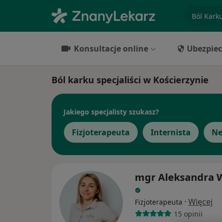
specjaliz
Konsultacje online
Ubezpiec
Ból karku specjaliści w Kościerzynie
Jakiego specjalisty szukasz?
Fizjoterapeuta
Internista
Ne
mgr Aleksandra 
·
Więcej
Fizjoterapeuta
15 opinii