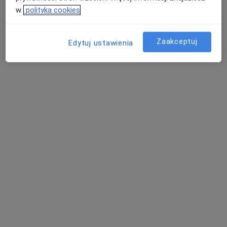
w
polityka cookies
Zaakceptuj
Edytuj ustawienia
lek. Marcin Myćka
·
Więcej
Psychiatra
18 opinii
Adres
Online
Tadeusza Kościuszki 2/U6, Kościerzyna
•
Mapa
Centrum Zdrowia Psychicznego NOWY HORYZONT
Konsultacja psychiatryczna
400 zł
Specjalista nie oferuje umawiania online pod tym adresem.
Poproś o wizytę