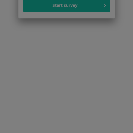
Polityka prywatności profesjonalistów
Start survey
Polityka prywatności dla profesjonalistów, których
dane pozyskaliśmy samodzielnie
Polityka cookies
Jak działają wyniki wyszukiwania
Dostępność
O nas
Praca
Rekrutujemy!
Partnerzy
Centrum prasowe
Kontakt
Dla pacjentów
Lekarze
Placówki medyczne
Pytania i odpowiedzi
Usługi i zabiegi
Choroby