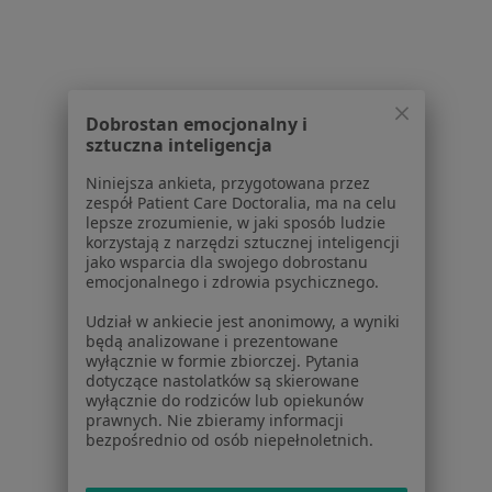
Brak zębów w Kościerzynie
Próchnica w Kościerzynie
Wady zgryzu w Kościerzynie
Dobrostan emocjonalny i
sztuczna inteligencja
Więcej (3)
Więcej w kategorii: Schorzenia w Kościerzynie
Niniejsza ankieta, przygotowana przez
zespół Patient Care Doctoralia, ma na celu
lepsze zrozumienie, w jaki sposób ludzie
korzystają z narzędzi sztucznej inteligencji
Bóle Głowy Specjaliści W Kościerzynie
jako wsparcia dla swojego dobrostanu
emocjonalnego i zdrowia psychicznego.
Udział w ankiecie jest anonimowy, a wyniki
będą analizowane i prezentowane
wyłącznie w formie zbiorczej. Pytania
dotyczące nastolatków są skierowane
wyłącznie do rodziców lub opiekunów
Serwis
prawnych. Nie zbieramy informacji
bezpośrednio od osób niepełnoletnich.
Regulamin
Polityka prywatności pacjentów