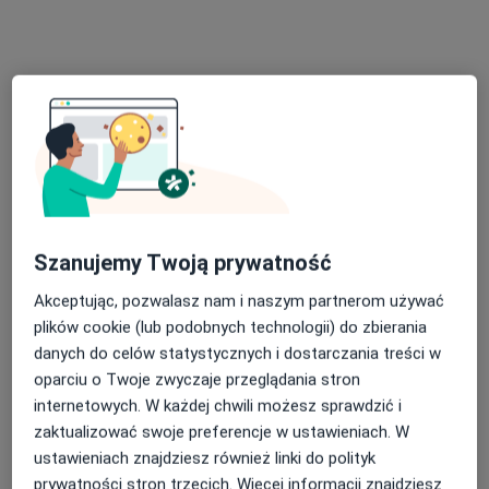
mgr Alina Czucha
·
Więcej
Fizjoterapeuta
94 opinie
Adres 1
Adres 2
Szanujemy Twoją prywatność
Stanisława Moniuszki 34/lok. 6, Kościerzyna
•
Mapa
Akceptując, pozwalasz nam i naszym partnerom używać
One Life Twoja Rehabilitacja
plików cookie (lub podobnych technologii) do zbierania
Drenaż limfatyczny
80 zł
danych do celów statystycznych i dostarczania treści w
Specjalista nie oferuje umawiania online pod tym adresem.
oparciu o Twoje zwyczaje przeglądania stron
internetowych. W każdej chwili możesz sprawdzić i
Poproś o wizytę
zaktualizować swoje preferencje w ustawieniach. W
ustawieniach znajdziesz również linki do polityk
prywatności stron trzecich. Więcej informacji znajdziesz