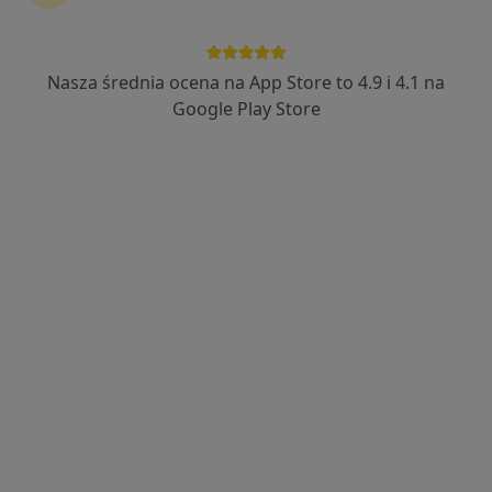
Nasza średnia ocena na App Store to 4.9 i 4.1 na
mgr Aleksandra Wenta
Google Play Store
·
Więcej
Fizjoterapeuta
14 opinii
Adres 1
Adres 2
Stolarska 1, Kościerzyna
•
Mapa
One Life Twoja Rehabilitacja
Drenaż limfatyczny
180 zł
Specjalista nie oferuje umawiania online pod tym adresem.
Poproś o wizytę