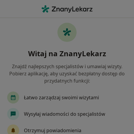
Me
Bóle Głowy • Kościerzyna, pomorskie
Filtry
• 1
Ubezpieczenie
Map
Bóle głowy specjaliści w Kościerzynie
Witaj na ZnanyLekarz
Jak działają wyniki wyszukiwania
Znajdź najlepszych specjalistów i umawiaj wizyty.
Pobierz aplikację, aby uzyskać bezpłatny dostęp do
Jakiego specjalisty szukasz?
przydatnych funkcji:
Fizjoterapeuta
Psychiatra
Internista
Łatwo zarządzaj swoimi wizytami
Wysyłaj wiadomości do specjalistów
Otrzymuj powiadomienia