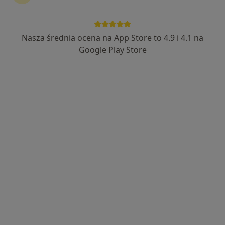
Nasza średnia ocena na App Store to 4.9 i 4.1 na
Joanna Krasicka
Google Play Store
Anestezjolog, Lekarz wykonujący zabiegi medycyny
·
Więcej
estetycznej
40 opinii
Adres
Online
Skarszewska 22, Kościerzyna
•
Mapa
Gabinet Medycyny Estetycznej - Dr Joanna Krasicka
Konsultacja anestezjologiczna
300 zł
Specjalista nie oferuje umawiania online pod tym adresem.
Poproś o wizytę