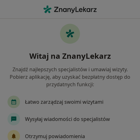
Me
Bóle Kręgosłupa • Kościerzyna, pomorskie
Filtry
• 1
Ubezpieczenie
Map
Bóle kręgosłupa specjaliści w Kościerzynie
Witaj na ZnanyLekarz
Jak działają wyniki wyszukiwania
Znajdź najlepszych specjalistów i umawiaj wizyty.
Pobierz aplikację, aby uzyskać bezpłatny dostęp do
Jakiego specjalisty szukasz?
przydatnych funkcji:
Fizjoterapeuta
Ortopeda
Anestezjolog
Łatwo zarządzaj swoimi wizytami
Wysyłaj wiadomości do specjalistów
Otrzymuj powiadomienia