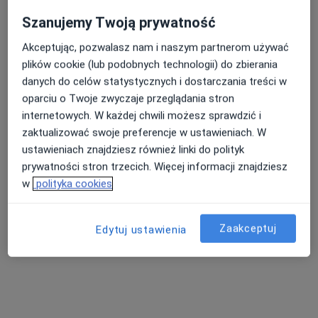
Szanujemy Twoją prywatność
Akceptując, pozwalasz nam i naszym partnerom używać
plików cookie (lub podobnych technologii) do zbierania
danych do celów statystycznych i dostarczania treści w
oparciu o Twoje zwyczaje przeglądania stron
internetowych. W każdej chwili możesz sprawdzić i
zaktualizować swoje preferencje w ustawieniach. W
mgr Inga Grabowska
ustawieniach znajdziesz również linki do polityk
prywatności stron trzecich. Więcej informacji znajdziesz
·
Więcej
Fizjoterapeuta
w
polityka cookies
Stolarska 1, Kościerzyna
•
Mapa
One Life Twoja Rehabilitacja
Zaakceptuj
Edytuj ustawienia
Fizjoterapia kobiet w ciąży / fizjoterapia okołoporodowa
200 zł
Specjalista nie oferuje umawiania online pod tym adresem.
Poproś o wizytę