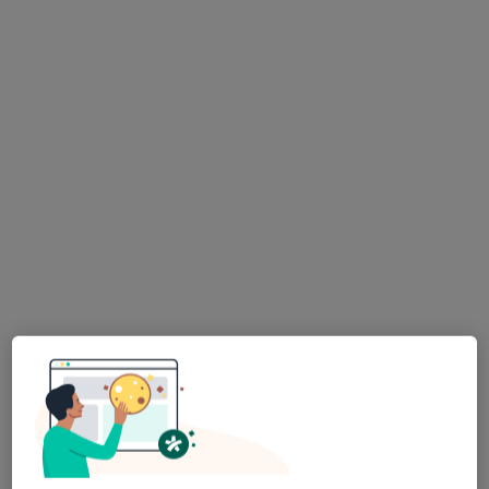
lek. Jakub Grocholski
·
Więcej
Ortopeda
718 opinii
Rzemieślnicza 29, Kościerzyna
•
Mapa
KOŚCIERZYNA
Konsultacja ortopedyczna (kolejna wizyta)
od 300 zł
Specjalista nie oferuje umawiania online pod tym adresem.
Poproś o wizytę