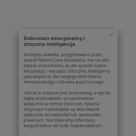
Bóle kręgosłupa w Pruszczu Gdańskim
Bóle kręgosłupa w Baninie
Bóle kręgosłupa w Lęborku
Więcej (13)
Dobrostan emocjonalny i
sztuczna inteligencja
Więcej w kategorii: W pobliżu Kościerzyny
Niniejsza ankieta, przygotowana przez
Schorzenia w Kościerzynie
zespół Patient Care Doctoralia, ma na celu
Refluks żołądkowo-przełykowy w Kościerzynie
lepsze zrozumienie, w jaki sposób ludzie
korzystają z narzędzi sztucznej inteligencji
Ból w klatce piersiowej w Kościerzynie
jako wsparcia dla swojego dobrostanu
emocjonalnego i zdrowia psychicznego.
Nadciśnienie tętnicze w Kościerzynie
Udział w ankiecie jest anonimowy, a wyniki
Wady serca w Kościerzynie
będą analizowane i prezentowane
wyłącznie w formie zbiorczej. Pytania
Choroba niedokrwienna serca w Kościerzynie
dotyczące nastolatków są skierowane
wyłącznie do rodziców lub opiekunów
Więcej (12)
prawnych. Nie zbieramy informacji
bezpośrednio od osób niepełnoletnich.
Więcej w kategorii: Schorzenia w Kościerzynie