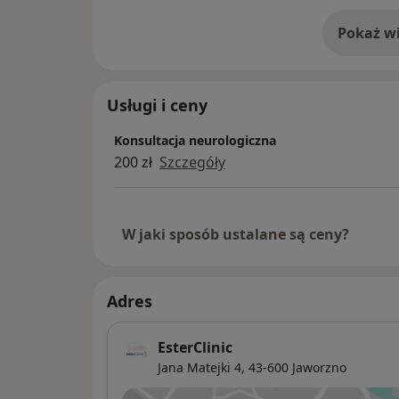
dyskopatia, choroba Parkinsona, zespoły b
padaczka, stwardnienie rozsiane, drżenie, 
Pokaż wi
o 
Usługi i ceny
Konsultacja neurologiczna
200 zł
Szczegóły
W jaki sposób ustalane są ceny?
Adres
EsterClinic
Jana Matejki 4,
43-600
Jaworzno