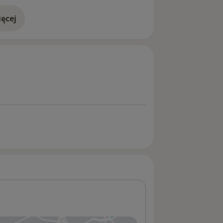
ólowe kręgosłupa, bóle głowy,
zespoły otępienne.
ęcej
doświadczeniu