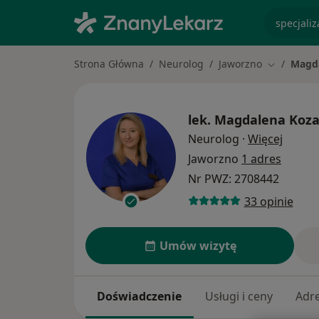
specjaliz
Strona Główna
Neurolog
Jaworzno
Magd
Zmień mia
lek.
Magdalena Koz
O spec
Neurolog
·
Więcej
Jaworzno
1 adres
Nr PWZ: 2708442
33 opinie
Umów wizytę
Doświadczenie
Usługi i ceny
Adr