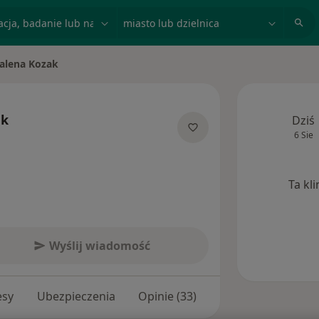
acja, badanie lub nazwisko
miasto lub dzielnica
alena Kozak
sto
ak
Dziś
6 Sie
jalizacjach
Ta kl
Wyślij wiadomość
esy
Ubezpieczenia
Opinie (33)