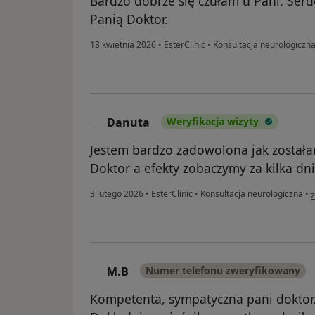
Bardzo dobrze się czułam u Pani. Ser
Panią Doktor.
13 kwietnia 2026
•
EsterClinic
•
Konsultacja neurologiczn
Danuta
Weryfikacja wizyty
D
Jestem bardzo zadowolona jak został
Doktor a efekty zobaczymy za kilka dni
w
3 lutego 2026
•
EsterClinic
•
Konsultacja neurologiczna
•
z
M.B
Numer telefonu zweryfikowany
M
Kompetenta, sympatyczna pani doktor