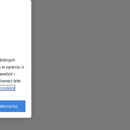
odobnych
i w oparciu o
awdzić i
wnież linki
 cookies
akceptuj