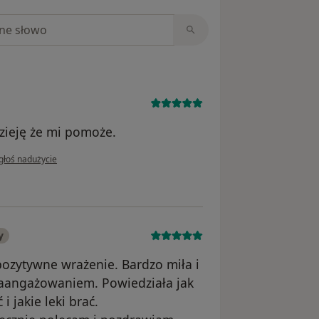
niach
ieję że mi pomoże.
 opinii użytkownika Danuta
głoś nadużycie
y
ozytywne wrażenie. Bardzo miła i
zaangażowaniem. Powiedziała jak
 jakie leki brać.