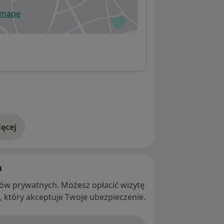
 mapę
wiera się w nowej karcie
ęcej
adresie
h
ntów prywatnych. Możesz opłacić wizytę
ę, który akceptuje Twoje ubezpieczenie.