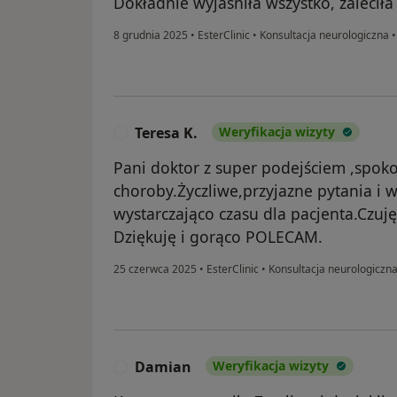
Dokładnie wyjaśniła wszystko, zalecił
8 grudnia 2025
•
EsterClinic
•
Konsultacja neurologiczna
Teresa K.
Weryfikacja wizyty
T
Pani doktor z super podejściem ,spoko
choroby.Życzliwe,przyjazne pytania i 
wystarczająco czasu dla pacjenta.Czuję
Dziękuję i gorąco POLECAM.
25 czerwca 2025
•
EsterClinic
•
Konsultacja neurologiczn
Damian
Weryfikacja wizyty
D