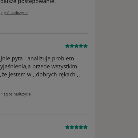
a dalsze postępowanie.
w opinii użytkownika M.B
•
zgłoś nadużycie
jnie pyta i analizuje problem
wyjaśnienia,a przede wszystkim
,że jestem w ,,dobrych rękach ,,.
w opinii użytkownika Teresa K.
a
•
zgłoś nadużycie