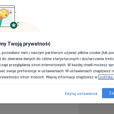
u Medycznego w Katowicach, w 2020 r.
rologii. Od wielu lat zajmuję się
i kręgowych, posiadam certyfikat
o w zakresie ultrasonografii
.
my Twoją prywatność
roneurografii oraz Elektromiografii,
, pozwalasz nam i naszym partnerom używać plików cookie (lub p
 oraz wykonuję badania w oddziale
) do zbierania danych do celów statystycznych i dostarczania treśc
zaje przeglądania stron internetowych. W każdej chwili możesz spr
ent Oddziału Neurologii z
wać swoje preferencje w ustawieniach. W ustawieniach znajdziesz ró
cjalistycznego w Jaworznie.
prywatności stron trzecich. Więcej informacji znajdziesz w
polityka
ał zjazdach oraz konferencjach
sona
Bóle kręgosłupa
s
as licznych staży w Polsce oraz
Za
Edytuj ustawienia
ch klinicznych w Hildburghausen,
ieckim.
patie, zawroty głowy, udar mózgu,