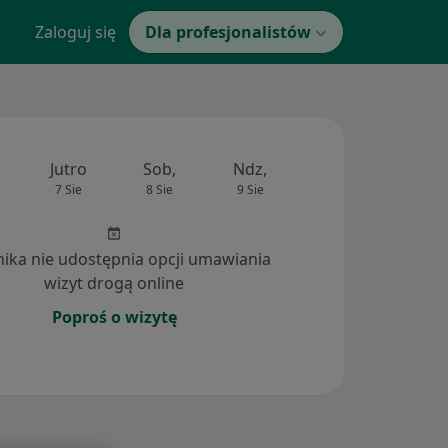
Zaloguj się
Dla profesjonalistów
Jutro
Sob,
Ndz,
Pon,
Wt,
7 Sie
8 Sie
9 Sie
10 Sie
11 Si
inika nie udostępnia opcji umawiania
wizyt drogą online
Poproś o wizytę