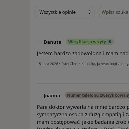
Szukaj w opi
Danuta
Weryfikacja wizyty
D
Jestem bardzo zadowolona i mam nadz
w
15 lipca 2026
•
EsterClinic
•
Konsultacja neurologiczna
•
z
Joanna
Numer telefonu zweryfikowan
J
Pani doktor wywarła na mnie bardzo p
sympatyczna osoba z dużą empatią i 
mam postępować, jakie badania zrobić i