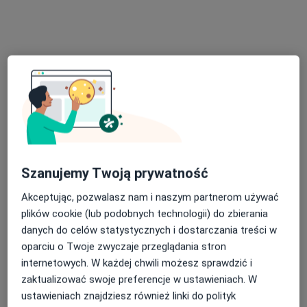
Poproś o wizytę
Bezpieczne płatności
Szanujemy Twoją prywatność
HEALIO Instytut Psychoterapii Justyna
Akceptując, pozwalasz nam i naszym partnerom używać
Rać
plików cookie (lub podobnych technologii) do zbierania
·
Więcej
Psychologia, Psychologia dziecięca, Psychoterapia
danych do celów statystycznych i dostarczania treści w
1027 opinii
oparciu o Twoje zwyczaje przeglądania stron
11 Listopada 10/30, Jaworzno
•
Mapa
internetowych. W każdej chwili możesz sprawdzić i
zaktualizować swoje preferencje w ustawieniach. W
Konsultacja psychologiczna
ustawieniach znajdziesz również linki do polityk
Pokaż więcej usług