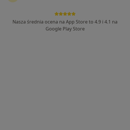
Nasza średnia ocena na App Store to 4.9 i 4.1 na
Google Play Store
Bezpieczne płatności
Skupienie na pacjencie
mgr Anna Szemraj
·
Więcej
Psycholog
3 opinie
Adres 1
Adres 2
Adres 3
Online
Adama Mickiewicza 17, Jaworzno
•
Mapa
BALANCE Centrum Psychoterapii Martyna Długosz
Konsultacja psychologiczna
200 zł
Specjalista nie oferuje umawiania online pod tym adresem.
Poproś o wizytę