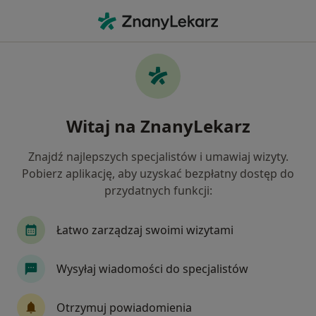
Me
Choroby Neurologiczne • Jaworzno, śląskie
Filtry
• 1
Ubezpieczenie
Map
Choroby neurologiczne specjaliści w
Witaj na ZnanyLekarz
Jaworznie
Jak działają wyniki wyszukiwania
Znajdź najlepszych specjalistów i umawiaj wizyty.
Pobierz aplikację, aby uzyskać bezpłatny dostęp do
przydatnych funkcji:
Jakiego specjalisty szukasz?
Neurolog
Psycholog
Psychoterapeuta
Łatwo zarządzaj swoimi wizytami
Wysyłaj wiadomości do specjalistów
Otrzymuj powiadomienia