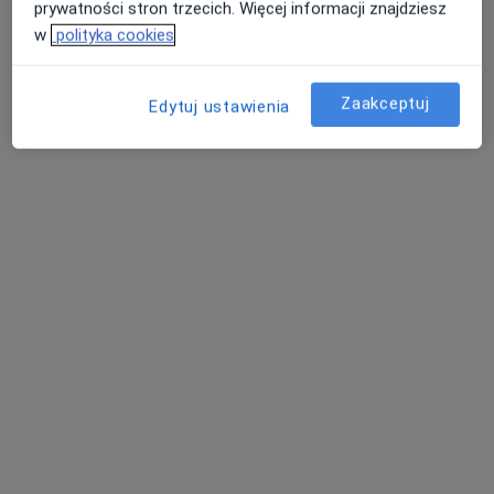
prywatności stron trzecich. Więcej informacji znajdziesz
w
polityka cookies
mgr Aleksandra
Zaakceptuj
Zięba-Mnich
Edytuj ustawienia
psychoterapeuta
Brak dostępnych specjalistów z wolnymi terminami w tym centrum medycznym.
Pokaż profil
lek. Magdalena Kozak