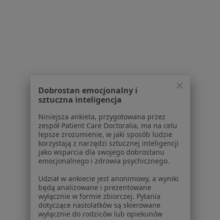
Cukrzyca w Jaworznie
Zwyrodnienie stawów w Jaworznie
Bóle stawów w Jaworznie
Choroby autoimmunologiczne w Jaworznie
Choroby kręgosłupa w Jaworznie
Dobrostan emocjonalny i
sztuczna inteligencja
Więcej (15)
Więcej w kategorii: Schorzenia w Jaworznie
Niniejsza ankieta, przygotowana przez
zespół Patient Care Doctoralia, ma na celu
lepsze zrozumienie, w jaki sposób ludzie
korzystają z narzędzi sztucznej inteligencji
Strona Główna
Choroby
Choroby Neurologiczne
Zmień mi
jako wsparcia dla swojego dobrostanu
Jaworzno
Zmień miasto
emocjonalnego i zdrowia psychicznego.
Udział w ankiecie jest anonimowy, a wyniki
będą analizowane i prezentowane
wyłącznie w formie zbiorczej. Pytania
dotyczące nastolatków są skierowane
wyłącznie do rodziców lub opiekunów