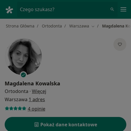
Me
Czego szukasz?
Strona Główna
Ortodonta
Warszawa
Magdalena Ko
Zmień miasto
Magdalena Kowalska
O specjalizacjach
Ortodonta
·
Więcej
Warszawa
1 adres
4 opinie
Pokaż dane kontaktowe