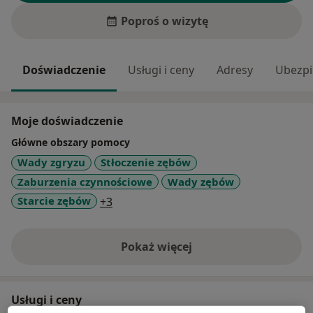
Poproś o wizytę
Doświadczenie
Usługi i ceny
Adresy
Ubezpi
Moje doświadczenie
Główne obszary pomocy
Wady zgryzu
Stłoczenie zębów
Zaburzenia czynnościowe
Wady zębów
a11y_sr_more_diseases
Starcie zębów
+3
Pokaż więcej
o doświadczeniu
Usługi i ceny