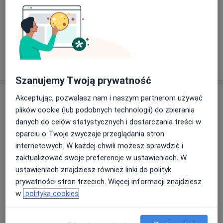
Ortodoncja
Od 100 zł
Szczegóły
W jaki sposób ustalane są ceny?
Szanujemy Twoją prywatność
Adres
Akceptując, pozwalasz nam i naszym partnerom używać
plików cookie (lub podobnych technologii) do zbierania
Magodoncja
danych do celów statystycznych i dostarczania treści w
Grochowska 323,
Praga-Południe
, 03-823
oparciu o Twoje zwyczaje przeglądania stron
Warszawa
internetowych. W każdej chwili możesz sprawdzić i
zaktualizować swoje preferencje w ustawieniach. W
ustawieniach znajdziesz również linki do polityk
Powiększ mapę
otwiera się w nowej karcie
prywatności stron trzecich. Więcej informacji znajdziesz
w
polityka cookies
Dostępność
W tym gabinecie nie można umawiać wizyt przez
internet