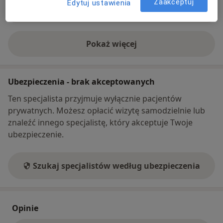
Zaakceptuj
Edytuj ustawienia
Co mam zrobić w tej sytuacji?
Pokaż więcej
o adresie
Ubezpieczenia - brak akceptowanych
Ten specjalista przyjmuje wyłącznie pacjentów
prywatnych. Możesz opłacić wizytę samodzielnie lub
znaleźć innego specjalistę, który akceptuje Twoje
ubezpieczenie.
Szukaj specjalistów według ubezpieczenia
Opinie