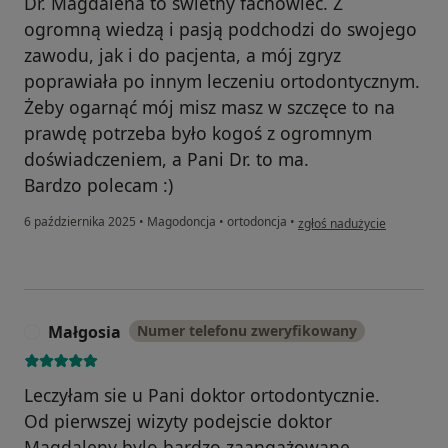
Dr. Magdalena to świetny fachowiec. Z
ogromną wiedzą i pasją podchodzi do swojego
zawodu, jak i do pacjenta, a mój zgryz
poprawiała po innym leczeniu ortodontycznym.
Żeby ogarnąć mój misz masz w szczęce to na
prawdę potrzeba było kogoś z ogromnym
doświadczeniem, a Pani Dr. to ma.
Bardzo polecam :)
w opinii użytkownika Aleks
6 października 2025
•
Magodoncja
•
ortodoncja
•
zgłoś nadużycie
Małgosia
Numer telefonu zweryfikowany
M
Leczyłam sie u Pani doktor ortodontycznie.
Od pierwszej wizyty podejscie doktor
Magdaleny bylo bardzo zaangażowane