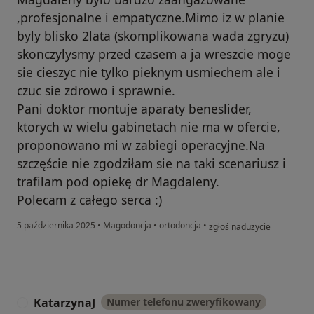
,profesjonalne i empatyczne.Mimo iz w planie
byly blisko 2lata (skomplikowana wada zgryzu)
skonczylysmy przed czasem a ja wreszcie moge
sie cieszyc nie tylko pieknym usmiechem ale i
czuc sie zdrowo i sprawnie.
Pani doktor montuje aparaty beneslider,
ktorych w wielu gabinetach nie ma w ofercie,
proponowano mi w zabiegi operacyjne.Na
szczęście nie zgodziłam sie na taki scenariusz i
trafilam pod opiekę dr Magdaleny.
Polecam z całego serca :)
w opinii użytkownika Małgo
5 października 2025
•
Magodoncja
•
ortodoncja
•
zgłoś nadużycie
KatarzynaJ
Numer telefonu zweryfikowany
K