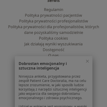
Serwis
Regulamin
Polityka prywatności pacjentów
Polityka prywatności profesjonalistów
Polityka prywatności dla profesjonalistów, których
dane pozyskaliśmy samodzielnie
Polityka cookies
Jak działają wyniki wyszukiwania
Dostępność
O nas
Praca
Rekrutujemy!
Dobrostan emocjonalny i
Partnerzy
sztuczna inteligencja
Centrum prasowe
Niniejsza ankieta, przygotowana przez
Kontakt
zespół Patient Care Doctoralia, ma na celu
lepsze zrozumienie, w jaki sposób ludzie
Dla pacjentów
korzystają z narzędzi sztucznej inteligencji
jako wsparcia dla swojego dobrostanu
Lekarze
emocjonalnego i zdrowia psychicznego.
Placówki medyczne
Udział w ankiecie jest anonimowy, a wyniki