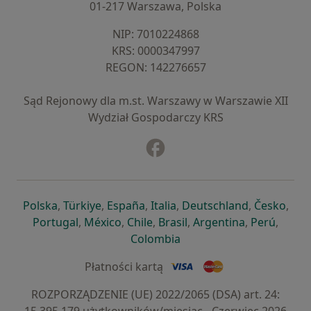
01-217 Warszawa, Polska
NIP: ⁠7010224868
KRS: ⁠0000347997
REGON: ⁠142276657
Sąd Rejonowy dla m.st. Warszawy w Warszawie XII
Wydział Gospodarczy KRS
Facebook
otwiera się w nowej karcie
otwiera się w nowej karcie
otwiera się w nowej karcie
otwiera się w nowej karcie
otwiera się w nowej karci
otwiera się
otwi
Polska
,
Türkiye
,
España
,
Italia
,
Deutschland
,
Česko
,
otwiera się w nowej karcie
otwiera się w nowej karcie
otwiera się w nowej karcie
otwiera się w nowej kar
otwiera się 
otwier
Portugal
,
México
,
Chile
,
Brasil
,
Argentina
,
Perú
,
otwiera się w nowej karc
Colombia
Płatności kartą
ROZPORZĄDZENIE (UE) 2022/2065 (DSA) art. 24: