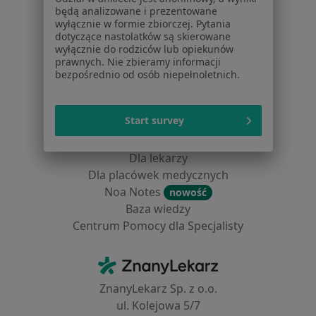
Pytania i odpowiedzi
będą analizowane i prezentowane
Usługi i zabiegi
wyłącznie w formie zbiorczej. Pytania
Choroby
dotyczące nastolatków są skierowane
wyłącznie do rodziców lub opiekunów
Pomoc
prawnych. Nie zbieramy informacji
Aplikacje mobilne
bezpośrednio od osób niepełnoletnich.
Blog dla pacjentów
Dla profesjonalistów
Start survey
Cennik
Dla lekarzy
Dla placówek medycznych
Noa Notes
nowość
Baza wiedzy
Centrum Pomocy dla Specjalisty
Kontakt
ZnanyLekarz - Strona główna
ZnanyLekarz Sp. z o.o.
ul. Kolejowa 5/7