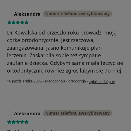
Aleksandra
Numer telefonu zweryfikowany
A
Dr Kowalska od przeszło roku prowadzi moją
córkę ortodontycznie. Jest rzeczowa,
zaangażowana, jasno komunikuje plan
leczenia. Zaskarbiła sobie też sympatię i
zaufanie dziecka. Gdybym sama miała leczyć się
ortodontycznie również zgłosiłabym się do niej.
w opinii użytkownika Ale
16 października 2025
•
Magodoncja
•
ortodoncja
•
zgłoś nadużycie
Aleksandra
Numer telefonu zweryfikowany
A