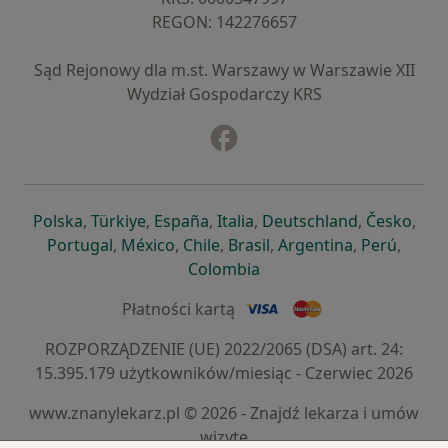
REGON: ⁠142276657
Sąd Rejonowy dla m.st. Warszawy w Warszawie XII
Wydział Gospodarczy KRS
Facebook
otwiera się w nowej karcie
otwiera się w nowej karcie
otwiera się w nowej karcie
otwiera się w nowej karcie
otwiera się w nowej karci
otwiera się
otwi
Polska
,
Türkiye
,
España
,
Italia
,
Deutschland
,
Česko
,
otwiera się w nowej karcie
otwiera się w nowej karcie
otwiera się w nowej karcie
otwiera się w nowej kar
otwiera się 
otwier
Portugal
,
México
,
Chile
,
Brasil
,
Argentina
,
Perú
,
otwiera się w nowej karc
Colombia
Płatności kartą
ROZPORZĄDZENIE (UE) 2022/2065 (DSA) art. 24:
15.395.179 użytkowników/miesiąc - Czerwiec 2026
www.znanylekarz.pl © 2026 - Znajdź lekarza i umów
wizytę