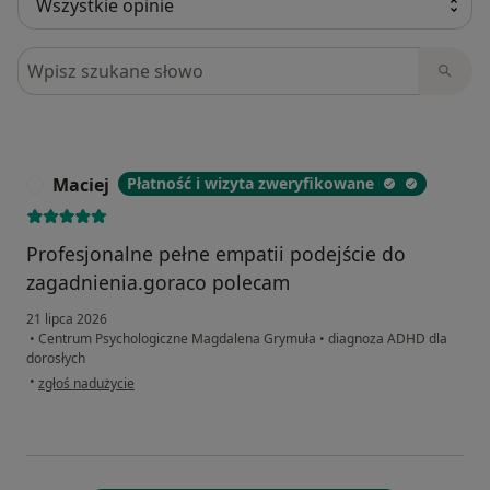
Szukaj w opiniach
Maciej
Płatność i wizyta zweryfikowane
M
Profesjonalne pełne empatii podejście do
zagadnienia.goraco polecam
21 lipca 2026
•
Centrum Psychologiczne Magdalena Grymuła
•
diagnoza ADHD dla
dorosłych
w opinii użytkownika Maciej
•
zgłoś nadużycie