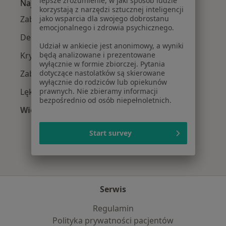
lepsze zrozumienie, w jaki sposób ludzie
Najczęście leczone choroby
korzystają z narzędzi sztucznej inteligencji
jako wsparcia dla swojego dobrostanu
Zaburzenia emocjonalne w Radomiu
emocjonalnego i zdrowia psychicznego.
Depresja w Radomiu
Udział w ankiecie jest anonimowy, a wyniki
będą analizowane i prezentowane
Kryzys emocjonalny w Radomiu
wyłącznie w formie zbiorczej. Pytania
dotyczące nastolatków są skierowane
Zaburzenia nastroju w Radomiu
wyłącznie do rodziców lub opiekunów
prawnych. Nie zbieramy informacji
Lęki w Radomiu
bezpośrednio od osób niepełnoletnich.
Więcej (15)
Więcej w kategorii: Najczęście leczone chorob
Start survey
Serwis
Regulamin
Polityka prywatności pacjentów