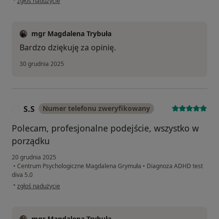
zgłoś nadużycie
mgr Magdalena Trybuła
Bardzo dziękuję za opinię.
30 grudnia 2025
S.S
Numer telefonu zweryfikowany
S
Polecam, profesjonalne podejście, wszystko w
porządku
20 grudnia 2025
•
Centrum Psychologiczne Magdalena Grymuła
•
Diagnoza ADHD test
diva 5.0
w opinii użytkownika S.S
•
zgłoś nadużycie
mgr Magdalena Trybuła