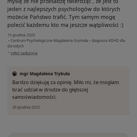
myślę że nie przesadzę twierdząc , że jest to
jeden z najlepszych psychologów do których
możecie Państwo trafić. Tym samym mogę
polecić każdemu kto ma jeszcze wątpliwości :)
15 grudnia 2025
•
Centrum Psychologiczne Magdalena Grymuła
•
diagnoza ADHD dla
dorosłych
w opinii użytkownika Mikołaj
•
zgłoś nadużycie
mgr Magdalena Trybuła
Bardzo dziękuję za opinię. Miło mi, że mogłam
brać udział w drodze do głębszej
samoświadomości.
30 grudnia 2025