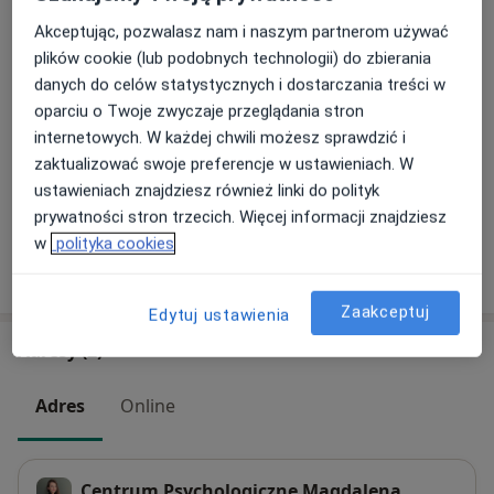
Usługi i ceny
Akceptując, pozwalasz nam i naszym partnerom używać
plików cookie (lub podobnych technologii) do zbierania
Konsultacja psychologiczna
Umów wizytę
danych do celów statystycznych i dostarczania treści w
200 zł
Szczegóły
oparciu o Twoje zwyczaje przeglądania stron
internetowych. W każdej chwili możesz sprawdzić i
Diagnoza ADHD dla dorosłych
zaktualizować swoje preferencje w ustawieniach. W
Umów wizytę
790 zł
Szczegóły
ustawieniach znajdziesz również linki do polityk
prywatności stron trzecich. Więcej informacji znajdziesz
w
polityka cookies
W jaki sposób ustalane są ceny?
Zaakceptuj
Edytuj ustawienia
Adresy (2)
Adres
Online
Centrum Psychologiczne Magdalena