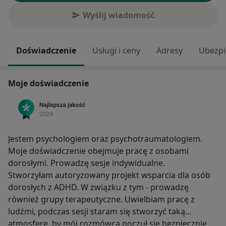
Wyślij wiadomość
Doświadczenie
Usługi i ceny
Adresy
Ubezpi
Moje doświadczenie
Jestem psychologiem oraz psychotraumatologiem.
Moje doświadczenie obejmuje pracę z osobami
dorosłymi. Prowadzę sesje indywidualne.
Stworzyłam autoryzowany projekt wsparcia dla osób
dorosłych z ADHD. W związku z tym - prowadzę
również grupy terapeutyczne. Uwielbiam pracę z
ludźmi, podczas sesji staram się stworzyć taką
atmosferę, by mój rozmówca poczuł się bezpiecznie,