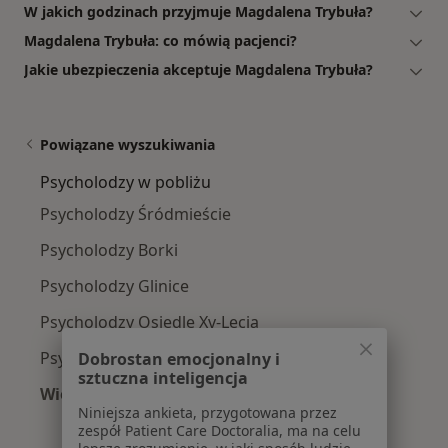
W jakich godzinach przyjmuje Magdalena Trybuła?
Magdalena Trybuła: co mówią pacjenci?
Jakie ubezpieczenia akceptuje Magdalena Trybuła?
Powiązane wyszukiwania
Psycholodzy w pobliżu
Psycholodzy Śródmieście
Psycholodzy Borki
Psycholodzy Glinice
Psycholodzy Osiedle Xv-Lecia
Psycholodzy Planty
Dobrostan emocjonalny i
sztuczna inteligencja
Więcej (15)
Niniejsza ankieta, przygotowana przez
Więcej w kategorii: Psycholodzy w pobliżu
zespół Patient Care Doctoralia, ma na celu