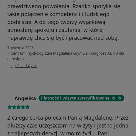
prawdziwego powołania. Rzadko spotyka się
takie połączenie kompetencji i ludzkiego
podejście. A do tego tworzy wyjątkową
atmosferę spokoju i zaufania, w której
naprawdę chce się być i pracować nad sobą.
7 kwietnia 2026
•
Centrum Psychologiczne Magdalena Grymuła
•
diagnoza ADHD dla
dorosłych
w opinii użytkownika Sylwek
•
zgłoś nadużycie
Angelika
Płatność i wizyta zweryfikowane
A
Z całego serca polecam Panią Magdalenę. Przez
dłuższy czas uczęszczam na wizyty i jest to jedna
z najlepszych decyzji w moim życiu. Pani