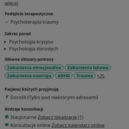
O mnie
więcej
swobodnie - po prostu dobrze. Jako psycholog zawsze
kieruję się dobrem pacjenta. Ogromną wagę
Podejście terapeutyczne
przykładam do budowania relacji z osobą, którą chcę
Psychoterapia traumy
wspierać. Zdecydowanie stawiam na ciągły rozwój, co
pozwala mi oferować pacjentom aktualne i skuteczne
Zakres porad
podejście. Stale poszerzam swoją wiedzę w obszarze
Psychologia kryzysu
zdrowia psychicznego. Regularnie biorę udział w
Psychologia dorosłych
kursach i szkoleniach. Swoją pracę poddaję superwizji,
Główne obszary pomocy
biorę udział w systematycznych interwizjach. Pracuję
zgodnie z Kodeksem Etycznym Psychologa.
Zaburzenia emocjonalne
Zaburzenia lękowe
a11y_sr_mo
Zaburzenia nastroju
ADHD
Trauma
+25
Pacjenci których przyjmuję
Dorośli (Tylko pod niektórymi adresami)
Rodzaje konsultacji
Stacjonarne
Zobacz lokalizacje (1)
Konsultacje online
Zobacz kalendarz online