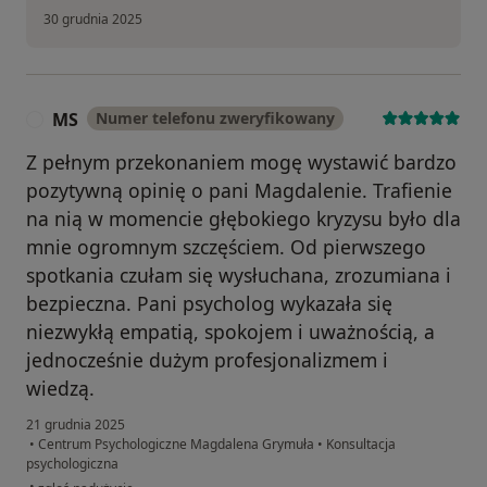
30 grudnia 2025
MS
Numer telefonu zweryfikowany
M
Z pełnym przekonaniem mogę wystawić bardzo
pozytywną opinię o pani Magdalenie. Trafienie
na nią w momencie głębokiego kryzysu było dla
mnie ogromnym szczęściem. Od pierwszego
spotkania czułam się wysłuchana, zrozumiana i
bezpieczna. Pani psycholog wykazała się
niezwykłą empatią, spokojem i uważnością, a
jednocześnie dużym profesjonalizmem i
wiedzą.
21 grudnia 2025
•
Centrum Psychologiczne Magdalena Grymuła
•
Konsultacja
psychologiczna
w opinii użytkownika MS
•