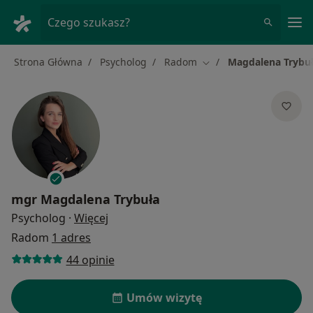
Me
Czego szukasz?
Strona Główna
Psycholog
Radom
Magdalena Trybu
Zmień miasto
mgr
Magdalena Trybuła
O specjalizacjach
Psycholog
·
Więcej
Radom
1 adres
44 opinie
Umów wizytę