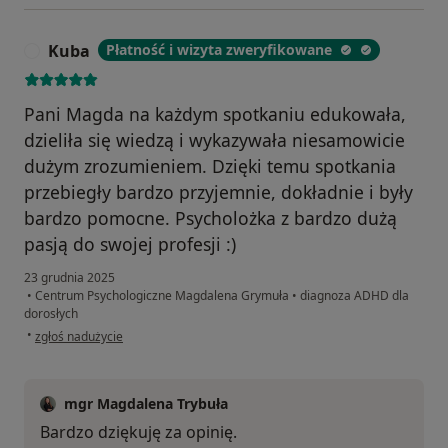
Kuba
Płatność i wizyta zweryfikowane
K
Pani Magda na każdym spotkaniu edukowała,
dzieliła się wiedzą i wykazywała niesamowicie
dużym zrozumieniem. Dzięki temu spotkania
przebiegły bardzo przyjemnie, dokładnie i były
bardzo pomocne. Psycholożka z bardzo dużą
pasją do swojej profesji :)
23 grudnia 2025
•
Centrum Psychologiczne Magdalena Grymuła
•
diagnoza ADHD dla
dorosłych
w opinii użytkownika Kuba
•
zgłoś nadużycie
mgr Magdalena Trybuła
Bardzo dziękuję za opinię.