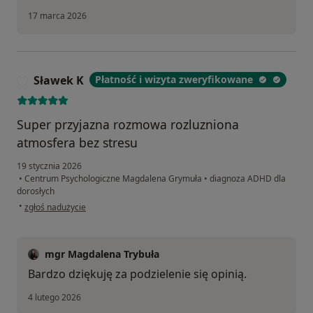
17 marca 2026
Sławek K
Płatność i wizyta zweryfikowane
S
Super przyjazna rozmowa rozluzniona
atmosfera bez stresu
19 stycznia 2026
•
Centrum Psychologiczne Magdalena Grymuła
•
diagnoza ADHD dla
dorosłych
w opinii użytkownika Sławek K
•
zgłoś nadużycie
mgr Magdalena Trybuła
Bardzo dziękuję za podzielenie się opinią.
4 lutego 2026