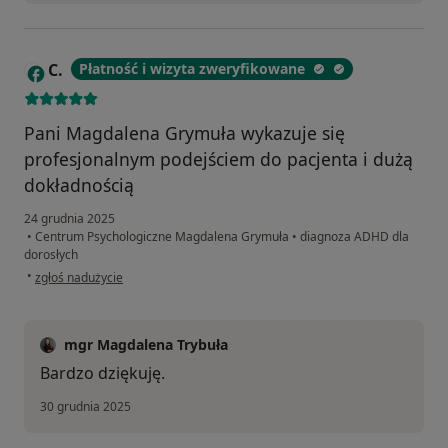
C.
Płatność i wizyta zweryfikowane
C
Pani Magdalena Grymuła wykazuje się
profesjonalnym podejściem do pacjenta i dużą
dokładnością
24 grudnia 2025
•
Centrum Psychologiczne Magdalena Grymuła
•
diagnoza ADHD dla
dorosłych
w opinii użytkownika C.
•
zgłoś nadużycie
mgr Magdalena Trybuła
Bardzo dziękuję.
30 grudnia 2025