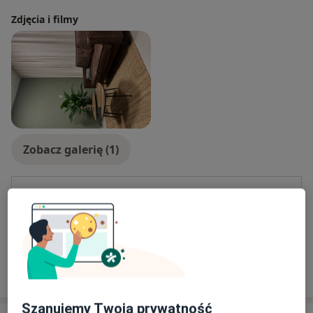
Zdjęcia i filmy
Zobacz galerię (1)
Płatność online akceptowana
Oszczędź swój czas przed wizytą.
Pokaż więcej
o doświadczeniu
Szanujemy Twoją prywatność