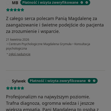
MB
Płatność i wizyta zweryfikowane
M
Z całego serca polecam Panią Magdalenę za
zaangażowanie i świetne podejście do pacjenta
za zrozumienie i wsparcie.
21 kwietnia 2026
•
Centrum Psychologiczne Magdalena Grymuła
•
Konsultacja
psychologiczna
w opinii użytkownika MB
•
zgłoś nadużycie
Sylwek
Płatność i wizyta zweryfikowane
S
Profesjonalizm na najwyższym poziomie.
Trafna diagnoza, ogromna wiedza i jeszcze
większa empatia. Pani Magdalena to osoba z