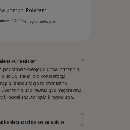
lna pomoc. Polecam.
w opinii użytkownika Agata
lionowa 2G
•
Inny
•
zgłoś nadużycie
dalena Furmańska?
a podstawie swojego doświadczenia i
usługi takie jak: konsultacja
rapia, konsultacja telefoniczna
, Ćwiczenia usprawniające mięśni dna
y kręgosłupa, terapia kręgosłupa,
z konieczności pojawiania się w