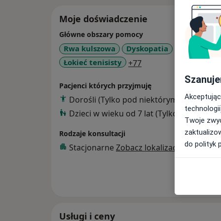
Moje doświadczenie
Główne obszary pomocy
Rwa kulszowa
Dyskopatia
Skolioza
a11y_sr_more_diseas
Łokieć tenisisty
+77
Szanuje
Pacjenci których przyjmuję
Akceptując
Dorośli (Tylko pod niektórymi adresami)
technologii
Dzieci w wieku od 7 lat (Tylko pod niekt
Twoje zwyc
zaktualizo
Rodzaje konsultacji
do polityk 
Stacjonarne
Zobacz lokalizacje (1)
Pokaż wi
o 
Usługi i ceny