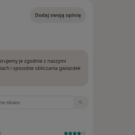
Dodaj swoją opinię
rujemy je zgodnie z naszymi
iach i sposobie obliczania gwiazdek
ięcej o opiniach
niach