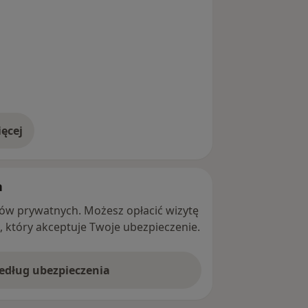
ęcej
adresie
h
ntów prywatnych. Możesz opłacić wizytę
ę, który akceptuje Twoje ubezpieczenie.
według ubezpieczenia