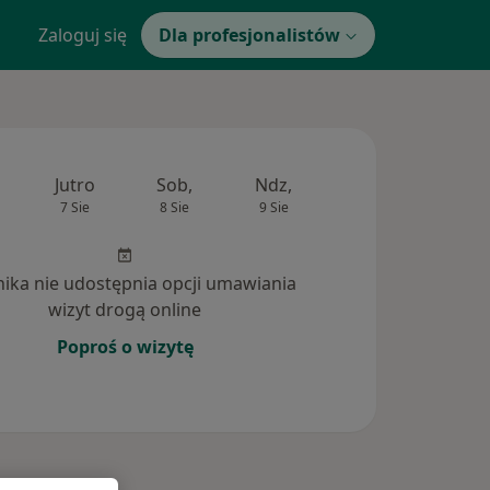
Zaloguj się
Dla profesjonalistów
Jutro
Sob,
Ndz,
Pon,
Wt,
7 Sie
8 Sie
9 Sie
10 Sie
11 Si
inika nie udostępnia opcji umawiania
wizyt drogą online
Poproś o wizytę