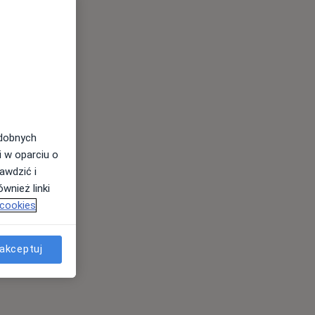
odobnych
i w oparciu o
awdzić i
wnież linki
 cookies
akceptuj