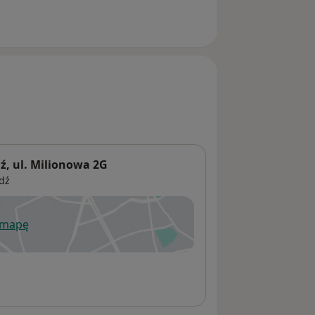
, ul. Milionowa 2G
dź
 mapę
wiera się w nowej karcie