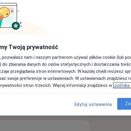
Zespół cieśni nadgarstka
es
my Twoją prywatność
, pozwalasz nam i naszym partnerom używać plików cookie (lub p
) do zbierania danych do celów statystycznych i dostarczania treśc
órymi adresami)
zaje przeglądania stron internetowych. W każdej chwili możesz spr
wać swoje preferencje w ustawieniach. W ustawieniach znajdziesz ró
prywatności stron trzecich. Więcej informacji znajdziesz w
polityka
Za
ęcej
Edytuj ustawienia
doświadczeniu