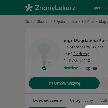
specjaliz
Strona Główna
Fizjoterapeuta
Łódź
Magd
Zmień mia
mgr
Magdalena Fur
O
Fizjoterapeuta
·
Więcej
Łódź
2 adresy
Nr PWZ: 72110
1 opinia
Umów wizytę
Doświadczenie
Usługi i ceny
Adr