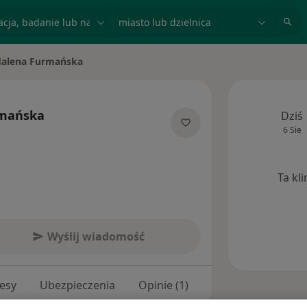
acja, badanie lub nazwisko
miasto lub dzielnica
alena Furmańska
sto
mańska
Dziś
6 Sie
 specjalizacjach
Ta kl
Wyślij wiadomość
esy
Ubezpieczenia
Opinie (1)