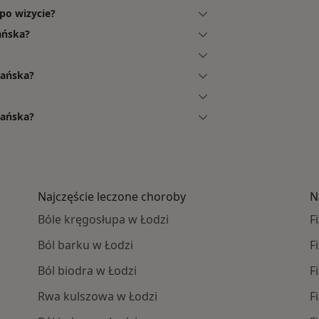
po wizycie?
ańska?
mańska?
mańska?
Najczęście leczone choroby
N
Bóle kręgosłupa w Łodzi
F
Ból barku w Łodzi
F
Ból biodra w Łodzi
F
Rwa kulszowa w Łodzi
F