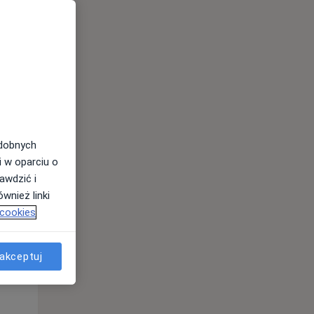
odobnych
i w oparciu o
awdzić i
Pon,
Wt,
Śr,
wnież linki
10 Sie
11 Sie
12 Sie
 cookies
akceptuj