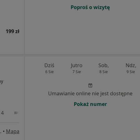
Poproś o wizytę
199 zł
Dziś
Jutro
Sob,
Ndz,
6 Sie
7 Sie
8 Sie
9 Sie
ny
Umawianie online nie jest dostępne
Pokaż numer
 4
Online
40, Bielsko-Biała
•
Mapa