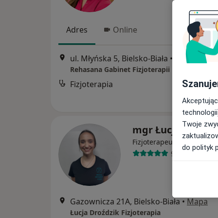
Adres
Online
ul. Młyńska 5, Bielsko-Biała
•
Mapa
Rehasana Gabinet Fizjoterapii
Szanuje
Fizjoterapia
Akceptując
technologii
Twoje zwyc
mgr Łucja Droźdz
zaktualizo
·
Więcej
Fizjoterapeuta
do polityk 
95 opinii
Gazownicza 21A, Bielsko-Biała
•
Mapa
Łucja Droździk Fizjoterapia