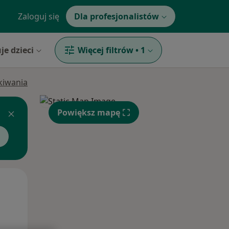
Zaloguj się
Dla profesjonalistów
je dzieci
Więcej filtrów
•
1
ukiwania
Powiększ mapę
Pon,
Wt,
Śr,
10 Sie
11 Sie
12 Sie