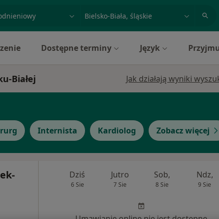
acja, badanie lub nazwisko
miasto lub dzielnica
zenie
Dostępne terminy
Język
Przyjmu
ku-Białej
Jak działają wyniki wysz
irurg
Internista
Kardiolog
Zobacz więcej
ek-
Dziś
Jutro
Sob,
Ndz,
6 Sie
7 Sie
8 Sie
9 Sie
Umawianie online nie jest dostępne