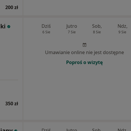
200 zł
ki
Dziś
Jutro
Sob,
Ndz,
6 Sie
7 Sie
8 Sie
9 Sie
Umawianie online nie jest dostępne
Poproś o wizytę
350 zł
siany
Dziś
Jutro
Sob,
Ndz,