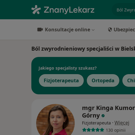
specjaliz
Konsultacje online
Ubezpiec
Ból zwyrodnieniowy specjaliści w Biels
Jakiego specjalisty szukasz?
Fizjoterapeuta
Ortopeda
Ch
mgr Kinga Kumor
Górny
·
Więcej
Fizjoterapeuta
130 opinii