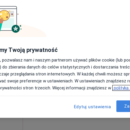
Poproś o wizytę
my Twoją prywatność
180 zł
, pozwalasz nam i naszym partnerom używać plików cookie (lub p
) do zbierania danych do celów statystycznych i dostarczania treśc
zaje przeglądania stron internetowych. W każdej chwili możesz spr
ik
Dziś
Jutro
Sob,
Ndz,
wać swoje preferencje w ustawieniach. W ustawieniach znajdziesz ró
6 Sie
7 Sie
8 Sie
9 Sie
prywatności stron trzecich. Więcej informacji znajdziesz w
polityka
Umawianie online nie jest dostępne
Za
Edytuj ustawienia
Poproś o wizytę