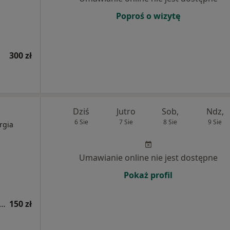
Poproś o wizytę
300 zł
Dziś
Jutro
Sob,
Ndz,
6 Sie
7 Sie
8 Sie
9 Sie
rgia
Umawianie online nie jest dostępne
Pokaż profil
tacja z zakresu medycyny estetycznej
150 zł