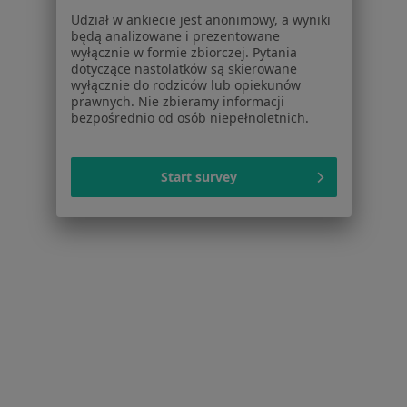
Zapalenie oskrzeli w Bielsku-Białej
Udział w ankiecie jest anonimowy, a wyniki
będą analizowane i prezentowane
Zapalenie płuc w Bielsku-Białej
wyłącznie w formie zbiorczej. Pytania
dotyczące nastolatków są skierowane
Choroby układu oddechowego w Bielsku-Białej
wyłącznie do rodziców lub opiekunów
prawnych. Nie zbieramy informacji
Kaszel w Bielsku-Białej
bezpośrednio od osób niepełnoletnich.
Alergia w Bielsku-Białej
Start survey
Więcej (15)
Więcej w kategorii: Schorzenia w Bielsku-Białe
Zaburzenia Napięcia Mięśniowego Specjaliści W Bielsku-
Białej