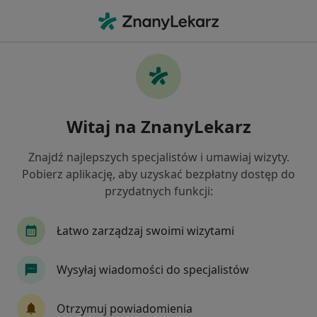
Me
Zaburzenia Napięcia Mięśniowego • Bielsko-Biała, śląskie
Filtry
• 1
Ubezpieczenie
Map
Zaburzenia napięcia mięśniowego
Witaj na ZnanyLekarz
specjaliści w Bielsku-Białej
Jak działają wyniki wyszukiwania
Znajdź najlepszych specjalistów i umawiaj wizyty.
Pobierz aplikację, aby uzyskać bezpłatny dostęp do
przydatnych funkcji:
Jakiego specjalisty szukasz?
Fizjoterapeuta
Logopeda
Neurolog
O
Łatwo zarządzaj swoimi wizytami
Wysyłaj wiadomości do specjalistów
Otrzymuj powiadomienia