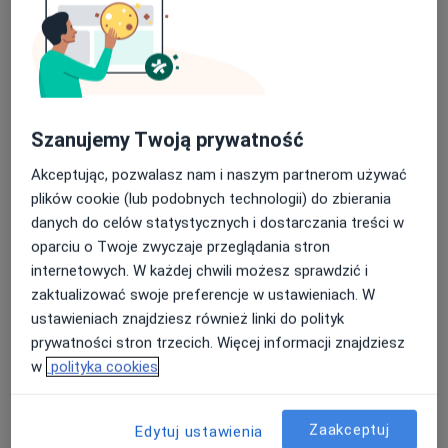
Szanujemy Twoją prywatność
mgr Anna Ponikiewska
Logopeda
Akceptując, pozwalasz nam i naszym partnerom używać
20 opinii
plików cookie (lub podobnych technologii) do zbierania
danych do celów statystycznych i dostarczania treści w
Adres 1
Adres 2
oparciu o Twoje zwyczaje przeglądania stron
internetowych. W każdej chwili możesz sprawdzić i
Komorowicka 51/25a, Bielsko-Biała
•
Mapa
zaktualizować swoje preferencje w ustawieniach. W
Logoakcja Anna Ponikiewska P
ustawieniach znajdziesz również linki do polityk
Terapia logopedyczna
od 120 zł
prywatności stron trzecich. Więcej informacji znajdziesz
w
polityka cookies
Specjalista nie oferuje umawiania online pod tym adresem.
Poproś o wizytę
Zaakceptuj
Edytuj ustawienia