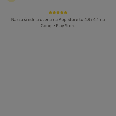
Nasza średnia ocena na App Store to 4.9 i 4.1 na
Google Play Store
Bezpieczne płatności
mgr Anna Adamczyk-Kurdziel
·
Więcej
Fizjoterapeuta, Fizjoterapeuta dziecięcy
20 opinii
Sternicza 26A, Bielsko-Biała
•
Mapa
FizjoSmyk Fizjoterapia dzieci i niemowląt Anna Adamczyk-Kurdziel
Konsultacja fizjoterapeutyczna dzieci
150 zł
Specjalista nie oferuje umawiania online pod tym adresem.
Poproś o wizytę