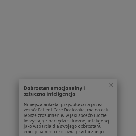
1
2
Powiązane wyszukiwania
W pobliżu Bielska-Białej
Zaburzenia napięcia mięśniowego w Katowicach
Zaburzenia napięcia mięśniowego w Mysłowicach
Zaburzenia napięcia mięśniowego w Tychach
Zaburzenia napięcia mięśniowego w Żorach
Dobrostan emocjonalny i
sztuczna inteligencja
Zaburzenia napięcia mięśniowego w Jastrzębiu-
Zdroju
Niniejsza ankieta, przygotowana przez
zespół Patient Care Doctoralia, ma na celu
Więcej (12)
lepsze zrozumienie, w jaki sposób ludzie
Więcej w kategorii: W pobliżu Bielska-Białej
korzystają z narzędzi sztucznej inteligencji
jako wsparcia dla swojego dobrostanu
emocjonalnego i zdrowia psychicznego.
Schorzenia w Bielsku-Białej