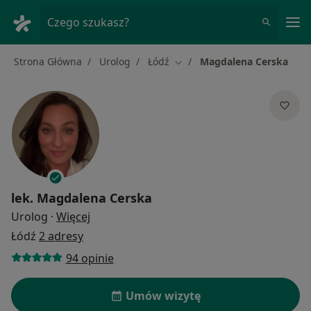
Me
Czego szukasz?
Strona Główna
Urolog
Łódź
Magdalena Cerska
Zmień miasto
lek.
Magdalena Cerska
O specjalizacjach
Urolog
·
Więcej
Łódź
2 adresy
94 opinie
Umów wizytę