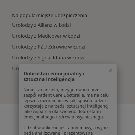
Więcej w kategorii: Najczęście leczone chorob
Najpopularniejsze ubezpieczenia
Urolodzy z Allianz w Łodzi
Urolodzy z Medicover w Łodzi
Urolodzy z PZU Zdrowie w Łodzi
Urolodzy z Signal Iduna w Łodzi
Urolodzy z Compensa w Łodzi
Dobrostan emocjonalny i
sztuczna inteligencja
Niniejsza ankieta, przygotowana przez
zespół Patient Care Doctoralia, ma na celu
lepsze zrozumienie, w jaki sposób ludzie
korzystają z narzędzi sztucznej inteligencji
jako wsparcia dla swojego dobrostanu
Serwis
emocjonalnego i zdrowia psychicznego.
Regulamin
Udział w ankiecie jest anonimowy, a wyniki
Polityka prywatności pacjentów
będą analizowane i prezentowane