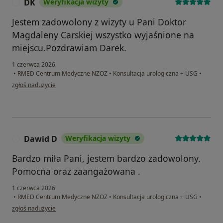
DK
Weryfikacja wizyty
D
Jestem zadowolony z wizyty u Pani Doktor
Magdaleny Carskiej wszystko wyjaśnione na
miejscu.Pozdrawiam Darek.
1 czerwca 2026
•
RMED Centrum Medyczne NZOZ
•
Konsultacja urologiczna + USG
•
w opinii użytkownika DK
zgłoś nadużycie
Dawid D
Weryfikacja wizyty
D
Bardzo miła Pani, jestem bardzo zadowolony.
Pomocna oraz zaangażowana .
1 czerwca 2026
•
RMED Centrum Medyczne NZOZ
•
Konsultacja urologiczna + USG
•
w opinii użytkownika Dawid D
zgłoś nadużycie