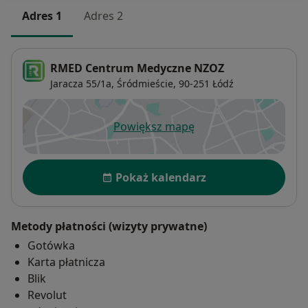
Adres 1
Adres 2
RMED Centrum Medyczne NZOZ
Jaracza 55/1a,
Śródmieście
, 90-251
Łódź
Powiększ mapę
otwiera się w nowej karcie
Dostępność
Pokaż kalendarz
Metody płatności (wizyty prywatne)
Gotówka
Karta płatnicza
Blik
Revolut