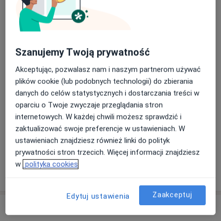
Umów wizytę
50 zł
Szczegóły
Konsultacja urologiczna + USG
Umów wizytę
300 zł
Szczegóły
Szanujemy Twoją prywatność
Akceptując, pozwalasz nam i naszym partnerom używać
Założenie cewnika silikonowego
plików cookie (lub podobnych technologii) do zbierania
Umów wizytę
150 zł
Szczegóły
danych do celów statystycznych i dostarczania treści w
oparciu o Twoje zwyczaje przeglądania stron
internetowych. W każdej chwili możesz sprawdzić i
Konsultacja urologiczna
zaktualizować swoje preferencje w ustawieniach. W
Szczegóły
ustawieniach znajdziesz również linki do polityk
prywatności stron trzecich. Więcej informacji znajdziesz
w
polityka cookies
W jaki sposób ustalane są ceny?
Zaakceptuj
Edytuj ustawienia
Adresy (2)