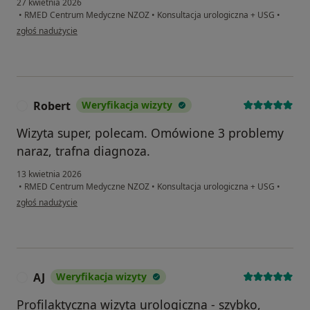
27 kwietnia 2026
•
RMED Centrum Medyczne NZOZ
•
Konsultacja urologiczna + USG
•
w opinii użytkownika Jakub
zgłoś nadużycie
Robert
Weryfikacja wizyty
R
Wizyta super, polecam. Omówione 3 problemy
naraz, trafna diagnoza.
13 kwietnia 2026
•
RMED Centrum Medyczne NZOZ
•
Konsultacja urologiczna + USG
•
w opinii użytkownika Robert
zgłoś nadużycie
AJ
Weryfikacja wizyty
A
Profilaktyczna wizyta urologiczna - szybko,