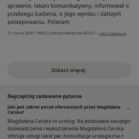
sprawnie, lekarz komunikatywny, informował o
przebiegu badania, o jego wyniku i dalszym
postepowaniu. Polecam
w opinii użytkownika AJ
31 marca 2026
•
RMED Centrum Medyczne NZOZ
•
•
zgłoś nadużycie
Zobacz więcej
opinie powyżej
Najczęściej zadawane pytania
Jaki jest zakres porad oferowanych przez Magdalena
Cerska?
Magdalena Cerska to urolog. Na podstawie swojego
doświadczenia i wykształcenia Magdalena Cerska
oferuje usługi takie jak: Konsultacja urologiczna +