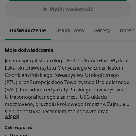
Wyślij wiadomość
Doświadczenie
Usługi i ceny
Adresy
Ubezpi
Moje doświadczenie
Jestem specjalistą urologii, FEBU. Ukończyłam Wydział
Lekarski Uniwersytetu Medycznego w Łodzi. Jestem
Członkiem Polskiego Towarzystwa Urologicznego
(PTU) oraz Europejskiego Towarzystwa Urologicznego
(EAU). Posiadam certyfikaty Polskiego Towarzystwa
Ultrasonograficznego z zakresu USG układu
moczowego, gruczołu krokowego i moszny. Zajmuję
się diagnostyką, leczeniem zabiegowym oraz
O mnie
więcej
profilaktyką schorzeń układu moczowo-płciowego u
mężczyzn oraz układu moczowego u kobiet. W kręgu
Zakres porad
moich zawodowych zainteresowań znajduje się