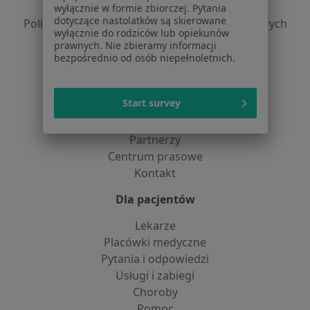
Polityka prywatności profesjonalistów
wyłącznie w formie zbiorczej. Pytania
dotyczące nastolatków są skierowane
Polityka prywatności dla profesjonalistów, których
wyłącznie do rodziców lub opiekunów
dane pozyskaliśmy samodzielnie
prawnych. Nie zbieramy informacji
Polityka cookies
bezpośrednio od osób niepełnoletnich.
Jak działają wyniki wyszukiwania
Dostępność
Start survey
O nas
Praca
Rekrutujemy!
Partnerzy
Centrum prasowe
Kontakt
Dla pacjentów
Lekarze
Placówki medyczne
Pytania i odpowiedzi
Usługi i zabiegi
Choroby
Pomoc