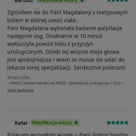
Bartosz
B
Zglosiłem sie do Pani Magdaleny z nietypowym
bólem w dolnej czesci ciała.
Pani Magdalena wykonała badanie palpitacje
następnie usg. Dosłownie w 10 minut
wykluczyła powód bólu z przyczyn
urologicznych. Dzieki tej wizycie moja głowa
jest spokojniejsza i wiem ze musze sie udać do
lekarza innej specjalizacji. Serdecznie polecam!
28 lipca 2026
•
RMED Centrum Medyczne NZOZ
•
Konsultacja urologiczna + USG
•
w opinii użytkownika Bartosz
zgłoś nadużycie
Rafał
Weryfikacja wizyty
R
Polecam wszystkim wizyte u Pani doktor bardzo