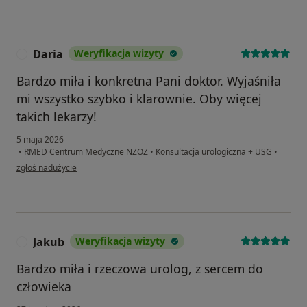
Daria
Weryfikacja wizyty
D
Bardzo miła i konkretna Pani doktor. Wyjaśniła
mi wszystko szybko i klarownie. Oby więcej
takich lekarzy!
5 maja 2026
•
RMED Centrum Medyczne NZOZ
•
Konsultacja urologiczna + USG
•
w opinii użytkownika Daria
zgłoś nadużycie
Jakub
Weryfikacja wizyty
J
Bardzo miła i rzeczowa urolog, z sercem do
człowieka