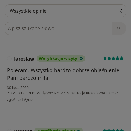
Szukaj w opiniach
Jarosław
Weryfikacja wizyty
J
Polecam. Wszystko bardzo dobrze objaśnienie.
Pani bardzo miła.
30 lipca 2026
•
RMED Centrum Medyczne NZOZ
•
Konsultacja urologiczna + USG
•
w opinii użytkownika Jarosław
zgłoś nadużycie
Weryfikacja wizyty