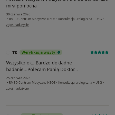
miła pomocna
30 czerwca 2026
•
RMED Centrum Medyczne NZOZ
•
Konsultacja urologiczna + USG
•
w opinii użytkownika Rafał
zgłoś nadużycie
TK
Weryfikacja wizyty
T
Wszystko ok...Bardzo dokladne
badanie...Polecam Panią Doktor...
25 czerwca 2026
•
RMED Centrum Medyczne NZOZ
•
Konsultacja urologiczna + USG
•
w opinii użytkownika TK
zgłoś nadużycie