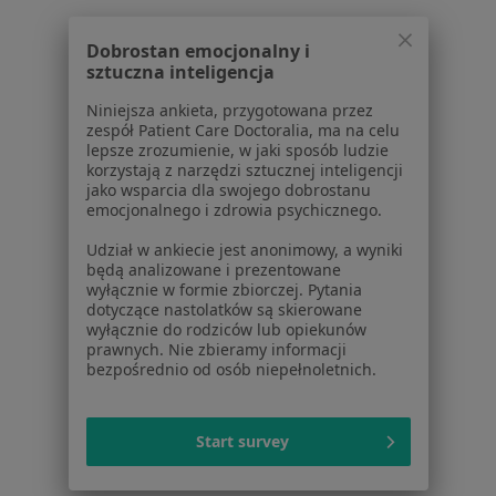
Choroby
Pomoc
Dobrostan emocjonalny i
Aplikacje mobilne
sztuczna inteligencja
Blog dla pacjentów
Niniejsza ankieta, przygotowana przez
Dla profesjonalistów
zespół Patient Care Doctoralia, ma na celu
lepsze zrozumienie, w jaki sposób ludzie
Cennik
korzystają z narzędzi sztucznej inteligencji
jako wsparcia dla swojego dobrostanu
Dla lekarzy
emocjonalnego i zdrowia psychicznego.
Dla placówek medycznych
Noa Notes
nowość
Udział w ankiecie jest anonimowy, a wyniki
będą analizowane i prezentowane
Baza wiedzy
wyłącznie w formie zbiorczej. Pytania
Centrum Pomocy dla Specjalisty
dotyczące nastolatków są skierowane
wyłącznie do rodziców lub opiekunów
Kontakt
prawnych. Nie zbieramy informacji
ZnanyLekarz - Strona główna
bezpośrednio od osób niepełnoletnich.
ZnanyLekarz Sp. z o.o.
ul. Kolejowa 5/7
Start survey
01-217 Warszawa, Polska