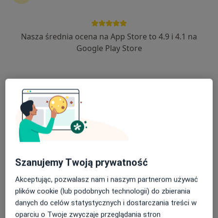
Nasza średnia ocena na App Store to 4.9 i 4.1 na
dr n. med. Ewa Szynczewska
Google Play Store
·
Więcej
Pediatra, Neonatolog
27 opinii
Getta Żydowskiego 16/8, Zduńska Wola
•
Mapa
Selvamed
Konsultacja neonatologiczna
300 zł
Specjalista nie oferuje umawiania online pod tym adresem.
Poproś o wizytę
Szanujemy Twoją prywatność
Akceptując, pozwalasz nam i naszym partnerom używać
plików cookie (lub podobnych technologii) do zbierania
danych do celów statystycznych i dostarczania treści w
oparciu o Twoje zwyczaje przeglądania stron