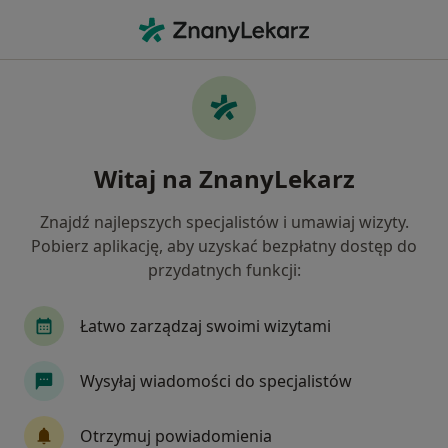
Me
Stulejka • Zduńska Wola, łódzkie
Filtry
• 1
Mapa
Stulejka specjaliści w Zduńskiej Woli
Witaj na ZnanyLekarz
Jak działają wyniki wyszukiwania
Znajdź najlepszych specjalistów i umawiaj wizyty.
Pobierz aplikację, aby uzyskać bezpłatny dostęp do
Jakiego specjalisty szukasz?
przydatnych funkcji:
Urolog
Chirurg
Dermatolog
Ginekol
Łatwo zarządzaj swoimi wizytami
Wysyłaj wiadomości do specjalistów
Otrzymuj powiadomienia