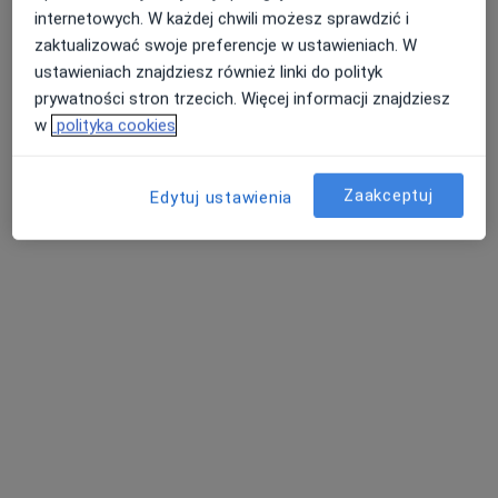
internetowych. W każdej chwili możesz sprawdzić i
zaktualizować swoje preferencje w ustawieniach. W
ustawieniach znajdziesz również linki do polityk
Selvamed
prywatności stron trzecich. Więcej informacji znajdziesz
·
Więcej
Chirurgia, Dermatologia, Ginekologia
w
polityka cookies
40 opinii
Getta Żydowskiego 16/8, Zduńska Wola
•
Mapa
Zaakceptuj
Edytuj ustawienia
Konsultacja dermatologiczna
250 zł
Pokaż więcej usług
lek. Jakub Jończyk
Konrad Szmyt
lek. Joanna
ortopeda
ginekolog
Sieniawska
dermatolog
Zobacz wszystkich 13 specjalistów
Brak dostępnych specjalistów z wolnymi terminami w tym centrum medycznym.