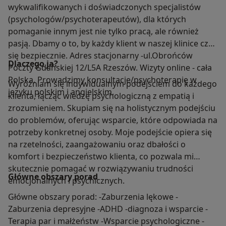
wykwalifikowanych i doświadczonych specjalistów
(psychologów/psychoterapeutów), dla których
pomaganie innym jest nie tylko pracą, ale również
pasją. Dbamy o to, by każdy klient w naszej klinice czuł
się bezpiecznie. Adres stacjonarny -ul.Obrońców
Dlaczego ja?
Poczty Gdańskiej 12/L5A Rzeszów. Wizyty online - cała
Polska. Prowadzimy konsultacje/psychoterapię w
Wyróżniam się indywidualnym podejściem do każdego
języku polskim i angielskim.
klienta, łącząc wiedzę psychologiczną z empatią i
zrozumieniem. Skupiam się na holistycznym podejściu
do problemów, oferując wsparcie, które odpowiada na
potrzeby konkretnej osoby. Moje podejście opiera się
na rzetelności, zaangażowaniu oraz dbałości o
komfort i bezpieczeństwo klienta, co pozwala mi
skutecznie pomagać w rozwiązywaniu trudności
Główne obszary porad
emocjonalnych i psychicznych.
Główne obszary porad: -Zaburzenia lękowe -
Zaburzenia depresyjne -ADHD -diagnoza i wsparcie -
Terapia par i małżeństw -Wsparcie psychologiczne -