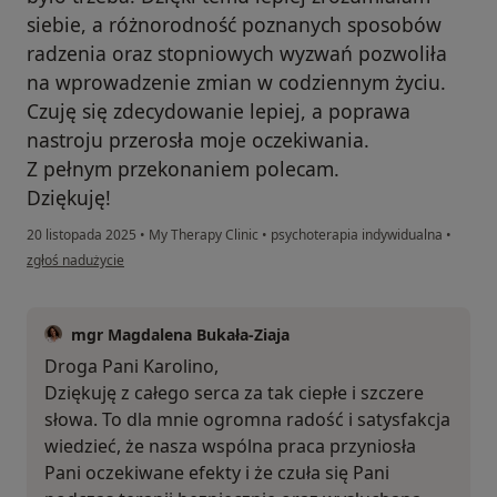
siebie, a różnorodność poznanych sposobów
radzenia oraz stopniowych wyzwań pozwoliła
na wprowadzenie zmian w codziennym życiu.
Czuję się zdecydowanie lepiej, a poprawa
nastroju przerosła moje oczekiwania.
Z pełnym przekonaniem polecam.
Dziękuję!
20 listopada 2025
•
My Therapy Clinic
•
psychoterapia indywidualna
•
w opinii użytkownika Karolina
zgłoś nadużycie
mgr Magdalena Bukała-Ziaja
Droga Pani Karolino,
Dziękuję z całego serca za tak ciepłe i szczere
słowa. To dla mnie ogromna radość i satysfakcja
wiedzieć, że nasza wspólna praca przyniosła
Pani oczekiwane efekty i że czuła się Pani