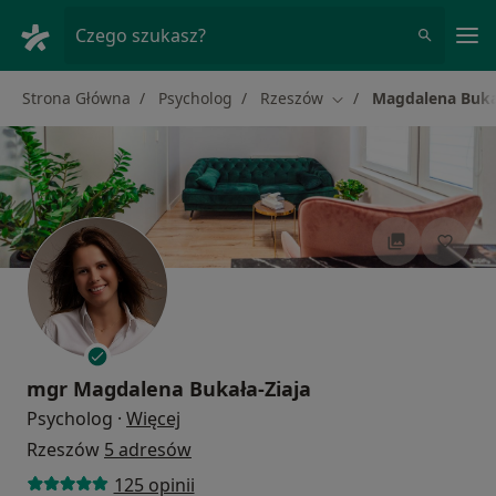
Me
Czego szukasz?
Strona Główna
Psycholog
Rzeszów
Magdalena Bukał
Zmień miasto
mgr
Magdalena Bukała-Ziaja
O specjalizacjach
Psycholog
·
Więcej
Rzeszów
5 adresów
125 opinii