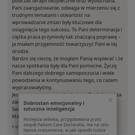
podczas terapii bezpiecznie oraz wysłuchana.
Pani zaangażowanie, odwaga w mierzeniu się z
trudnymi tematami i otwartość na
wprowadzanie zmian były kluczowe dla
osiągnięcia tego sukcesu. To Pani determinacja i
ciężka praca przyniosły tak znaczącą poprawę –
ja miałam przyjemność towarzyszyć Pani w tej
drodze.
Bardzo się cieszę, że mogłam Panią wspierać i że
nasze spotkania były dla Pani pomocne. Życzę
Pani dalszego dobrego samopoczucia i wiele
powodzenia w kontynuowaniu tego, co razem
wypracowałyśmy.
Jeszcze raz ogromnie dziękuję za Pani słowa i za
zaufanie, którym mnie Pani obdarzyła.
Dobrostan emocjonalny i
sztuczna inteligencja
Serdecznie pozdrawiam,
Magdalena Bukała-Ziaja
Niniejsza ankieta, przygotowana przez
zespół Patient Care Doctoralia, ma na celu
6 grudnia 2025
lepsze zrozumienie, w jaki sposób ludzie