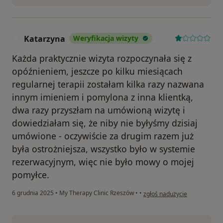
Katarzyna
Weryfikacja wizyty
K
Każda praktycznie wizyta rozpoczynała się z
opóźnieniem, jeszcze po kilku miesiącach
regularnej terapii zostałam kilka razy nazwana
innym imieniem i pomylona z inna klientką,
dwa razy przyszłam na umówioną wizytę i
dowiedziałam się, że niby nie byłyśmy dzisiaj
umówione - oczywiście za drugim razem już
była ostrożniejsza, wszystko było w systemie
rezerwacyjnym, więc nie było mowy o mojej
pomyłce.
w opinii użytkownika Katarzy
6 grudnia 2025
•
My Therapy Clinic Rzeszów
•
•
zgłoś nadużycie