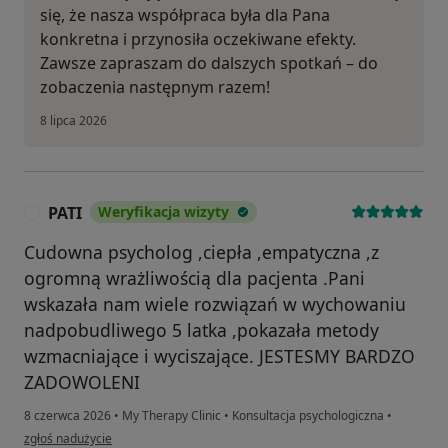
się, że nasza współpraca była dla Pana
konkretna i przynosiła oczekiwane efekty.
Zawsze zapraszam do dalszych spotkań – do
zobaczenia następnym razem!
8 lipca 2026
PATI
Weryfikacja wizyty
P
Cudowna psycholog ,ciepła ,empatyczna ,z
ogromną wrażliwością dla pacjenta .Pani
wskazała nam wiele rozwiązań w wychowaniu
nadpobudliwego 5 latka ,pokazała metody
wzmacniające i wyciszające. JESTESMY BARDZO
ZADOWOLENI
8 czerwca 2026
•
My Therapy Clinic
•
Konsultacja psychologiczna
•
w opinii użytkownika PATI
zgłoś nadużycie