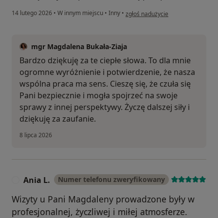
w opinii użytkownika Ania
14 lutego 2026
•
W innym miejscu
•
Inny
•
zgłoś nadużycie
mgr Magdalena Bukała-Ziaja
Bardzo dziękuję za te ciepłe słowa. To dla mnie
ogromne wyróżnienie i potwierdzenie, że nasza
wspólna praca ma sens. Cieszę się, że czuła się
Pani bezpiecznie i mogła spojrzeć na swoje
sprawy z innej perspektywy. Życzę dalszej siły i
dziękuję za zaufanie.
8 lipca 2026
Ania L.
Numer telefonu zweryfikowany
A
Wizyty u Pani Magdaleny prowadzone były w
profesjonalnej, życzliwej i miłej atmosferze.