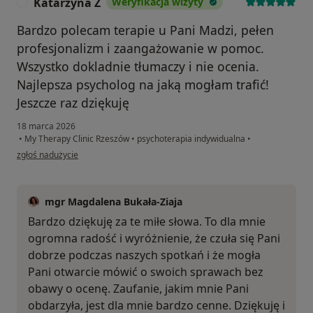
Katarzyna Z
Weryfikacja wizyty
K
Bardzo polecam terapie u Pani Madzi, pełen
profesjonalizm i zaangażowanie w pomoc.
Wszystko dokladnie tłumaczy i nie ocenia.
Najlepsza psycholog na jaką mogłam trafić!
Jeszcze raz dziękuję
18 marca 2026
•
My Therapy Clinic Rzeszów
•
psychoterapia indywidualna
•
w opinii użytkownika Katarzyna Z
zgłoś nadużycie
mgr Magdalena Bukała-Ziaja
Bardzo dziękuję za te miłe słowa. To dla mnie
ogromna radość i wyróżnienie, że czuła się Pani
dobrze podczas naszych spotkań i że mogła
Pani otwarcie mówić o swoich sprawach bez
obawy o ocenę. Zaufanie, jakim mnie Pani
obdarzyła, jest dla mnie bardzo cenne. Dziękuję i