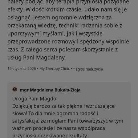
należy podjąć, aby terapia przyniosła pożądane
efekty. W dość krótkim czasie, udało nam się je
osiągnąć. Jestem ogromnie wdzięczna za
przekazaną wiedzę, techniki radzenia sobie z
uporczywymi myślami, jak i wszystkie
przeprowadzone rozmowy i spędzony wspólnie
czas. Z całego serca polecam skorzystanie z
usług Pani Magdaleny.
w opinii użytkownika Magda
15 stycznia 2026
•
My Therapy Clinic
•
•
zgłoś nadużycie
mgr Magdalena Bukała-Ziaja
Droga Pani Magdo,
Dziękuję bardzo za tak piękne i wzruszające
słowa! To dla mnie ogromna radość i
satysfakcja, że mogłam Pani towarzyszyć w tym
ważnym procesie i że nasza współpraca
przyniosła oczekiwane rezultaty.