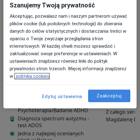
Łaboda-psycholog, psychoterapeuta poznawczo-
Szanujemy Twoją prywatność
Konsultacje online
Zobacz kalendarz online
behawioralny
Akceptując, pozwalasz nam i naszym partnerom używać
Zdjęcia i filmy
plików cookie (lub podobnych technologii) do zbierania
danych do celów statystycznych i dostarczania treści w
oparciu o Twoje zwyczaje przeglądania stron
internetowych. W każdej chwili możesz sprawdzić i
zaktualizować swoje preferencje w ustawieniach. W
ustawieniach znajdziesz również linki do polityk
prywatności stron trzecich. Więcej informacji znajdziesz
Zobacz galerię (6)
w
polityka cookies
W pigułce
Zaakceptuj
Edytuj ustawienia
Konsultacja psycholog/
Psychoterapia/Badanie ADHD
Z całego serc
Diagnoza spectrum autyzmu -
Magdalenę Buk
test ADOS
wyjątkowego p
Jedna z najlepiej ocenianych
psychoterapeu