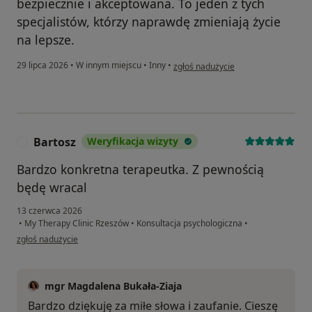
bezpiecznie i akceptowana. To jeden z tych
specjalistów, którzy naprawdę zmieniają życie
na lepsze.
w opinii użytkownika Agnieszka
29 lipca 2026
•
W innym miejscu
•
Inny
•
zgłoś nadużycie
Bartosz
Weryfikacja wizyty
B
Bardzo konkretna terapeutka. Z pewnością
będę wracal
13 czerwca 2026
•
My Therapy Clinic Rzeszów
•
Konsultacja psychologiczna
•
w opinii użytkownika Bartosz
zgłoś nadużycie
mgr Magdalena Bukała-Ziaja
Bardzo dziękuję za miłe słowa i zaufanie. Cieszę