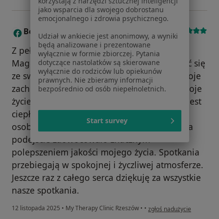
korzystają z narzędzi sztucznej inteligencji
jako wsparcia dla swojego dobrostanu
emocjonalnego i zdrowia psychicznego.
Bernadeta
Weryfikacja wizyty
B
Udział w ankiecie jest anonimowy, a wyniki
będą analizowane i prezentowane
Z pełnym przekonaniem polecam panią
wyłącznie w formie zbiorczej. Pytania
Magdalenę każdemu, kto potrzebuje uporać się
dotyczące nastolatków są skierowane
wyłącznie do rodziców lub opiekunów
ze swoimi problemami, lepiej zrozumieć swoje
prawnych. Nie zbieramy informacji
zachowania i emocje, czy też spojrzeć na swoje
bezpośrednio od osób niepełnoletnich.
życie z innej perspektywy. Pani Magdalena jest
ciepłą, empatyczną i bardzo sympatyczną
Start survey
osobą. Jej profesjonalne i pełne zrozumienia
podejście zaowocowało znacznym
polepszeniem jakości mojego życia. Spotkania
przebiegają w spokojnej i życzliwej atmosferze.
Jeszcze raz z całego serca dziękuję za wszystkie
nasze spotkania.
w opinii użytkownika Bern
12 listopada 2025
•
My Therapy Clinic Rzeszów
•
•
zgłoś nadużycie