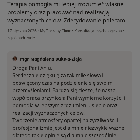
Terapia pomogła mi lepiej zrozumieć własne
problemy oraz pracować nad realizacją
wyznaczonych celów. Zdecydowanie polecam.
17 stycznia 2026
•
My Therapy Clinic
•
Konsultacja psychologiczna
•
w opinii użytkownika Ania L.
zgłoś nadużycie
mgr Magdalena Bukała-Ziaja
Droga Pani Aniu,
Serdecznie dziękuję za tak miłe słowa i
poświęcony czas na podzielenie się swoimi
przemyśleniami. Bardzo się cieszę, że nasza
współpraca przyniosła Pani wymierne korzyści i
pomogła w lepszym zrozumieniu siebie oraz
realizacji wyznaczonych celów.
Tworzenie atmosfery opartej na życzliwości i
profesjonalizmie jest dla mnie niezwykle ważne,
dlatego takie opinie są dla mnie szczególnie