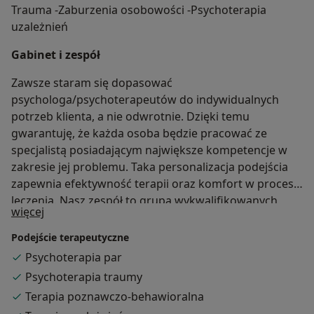
Trauma -Zaburzenia osobowości -Psychoterapia
uzależnień
Gabinet i zespół
Zawsze staram się dopasować
psychologa/psychoterapeutów do indywidualnych
potrzeb klienta, a nie odwrotnie. Dzięki temu
gwarantuję, że każda osoba będzie pracować ze
specjalistą posiadającym największe kompetencje w
zakresie jej problemu. Taka personalizacja podejścia
zapewnia efektywność terapii oraz komfort w procesie
leczenia. Nasz zespół to grupa wykwalifikowanych
O mnie
więcej
specjalistów: Magdalena Bukała-Ziaja-psycholog,
psychoterapeuta poznawczo-behawioralny,
Podejście terapeutyczne
schematów, terapeuta EMDR, Brainspotting- ZAPISY
Psychoterapia par
WSTRZYMANE Izabela Harasimowicz- Pilarz-psycholog,
Psychoterapia traumy
psychoterapeuta poznawczo-behawioralny, terapeuta
Terapia poznawczo-behawioralna
EMDR Urszula Bieda- psycholog, psychoterapeuta-