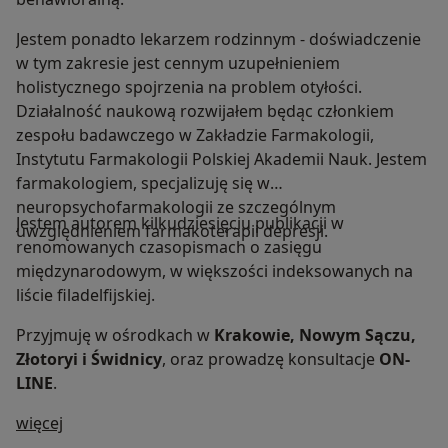
Jestem ponadto lekarzem rodzinnym - doświadczenie
w tym zakresie jest cennym uzupełnieniem
holistycznego spojrzenia na problem otyłości.
Działalność naukową rozwijałem będąc członkiem
zespołu badawczego w Zakładzie Farmakologii,
Instytutu Farmakologii Polskiej Akademii Nauk. Jestem
farmakologiem, specjalizuję się w
neuropsychofarmakologii ze szczególnym
Jestem autorem kilkudziesięciu publikacji w
uwzględnieniem farmakoterapii depresji.
renomowanych czasopismach o zasięgu
międzynarodowym, w większości indeksowanych na
liście filadelfijskiej.
Przyjmuję w ośrodkach w
Krakowie, Nowym Sączu,
Złotoryi i Świdnicy
, oraz prowadzę konsultacje
ON-
LINE
.
O mnie
więcej