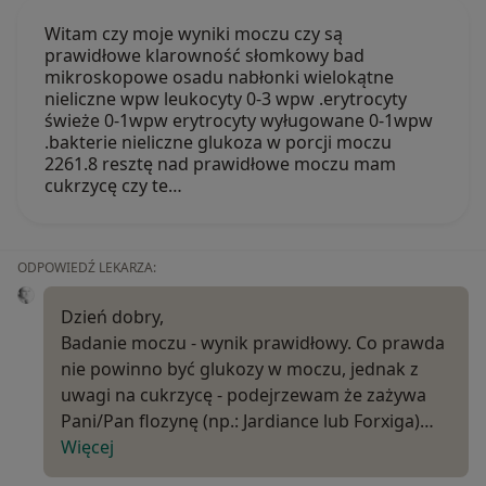
Witam czy moje wyniki moczu czy są
prawidłowe klarowność słomkowy bad
mikroskopowe osadu nabłonki wielokątne
nieliczne wpw leukocyty 0-3 wpw .erytrocyty
świeże 0-1wpw erytrocyty wyługowane 0-1wpw
.bakterie nieliczne glukoza w porcji moczu
2261.8 resztę nad prawidłowe moczu mam
cukrzycę czy te…
ODPOWIEDŹ LEKARZA:
Dzień dobry,
Badanie moczu - wynik prawidłowy. Co prawda
nie powinno być glukozy w moczu, jednak z
uwagi na cukrzycę - podejrzewam że zażywa
Pani/Pan flozynę (np.: Jardiance lub Forxiga)…
Więcej