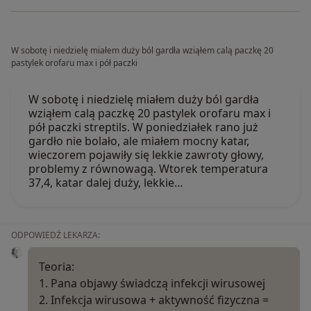
W sobotę i niedzielę miałem duży ból gardła wziąłem calą paczkę 20
pastylek orofaru max i pół paczki
W sobotę i niedzielę miałem duży ból gardła
wziąłem calą paczkę 20 pastylek orofaru max i
pół paczki streptils. W poniedziałek rano już
gardło nie bolało, ale miałem mocny katar,
wieczorem pojawiły się lekkie zawroty głowy,
problemy z równowagą. Wtorek temperatura
37,4, katar dalej duży, lekkie…
ODPOWIEDŹ LEKARZA:
Teoria:
1. Pana objawy świadczą infekcji wirusowej
2. Infekcja wirusowa + aktywność fizyczna =