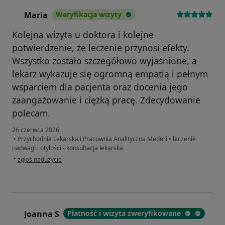
Maria
Weryfikacja wizyty
M
Kolejna wizyta u doktora i kolejne
potwierdzenie, że leczenie przynosi efekty.
Wszystko zostało szczegółowo wyjaśnione, a
lekarz wykazuje się ogromną empatią i pełnym
wsparciem dla pacjenta oraz docenia jego
zaangażowanie i ciężką pracę. Zdecydowanie
polecam.
26 czerwca 2026
•
Przychodnia Lekarska i Pracownia Analityczna Mederi
•
leczenie
nadwagi i otyłości - konsultacja lekarska
w opinii użytkownika Maria
•
zgłoś nadużycie
Joanna S
Płatność i wizyta zweryfikowane
J