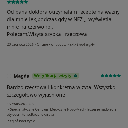
Od pana doktora otrzymałam recepte na wazny
dla mnie lek,podczas gdy,w NFZ ,, wyświetla
mnie na czerwono,,
Polecam.Wizyta szybka i rzeczowa
w opinii użytkownika Joanna S
20 czerwca 2026
•
OnLine
•
e-recepta
•
zgłoś nadużycie
Magda
Weryfikacja wizyty
M
Bardzo rzeczowa i konkretna wizyta. Wszystko
szczegółowo wyjasnione
16 czerwca 2026
•
Specjalistyczne Centrum Medyczne Novo-Med
•
leczenie nadwagi i
otyłości - konsultacja lekarska
w opinii użytkownika Magda
•
zgłoś nadużycie