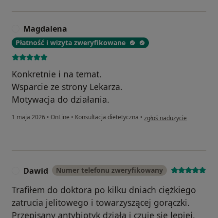
Magdalena
M
Płatność i wizyta zweryfikowane
Konkretnie i na temat.
Wsparcie ze strony Lekarza.
Motywacja do działania.
w opinii użytkownika Magd
1 maja 2026
•
OnLine
•
Konsultacja dietetyczna
•
zgłoś nadużycie
Dawid
Numer telefonu zweryfikowany
D
Trafiłem do doktora po kilku dniach ciężkiego
zatrucia jelitowego i towarzyszącej gorączki.
Przepisany antybiotyk działa i czuję się lepiej.