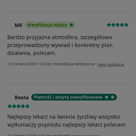
MK
Weryfikacja wizyty
M
Bardzo przyjazna atmosfera, szczegółowo
przeprowadzony wywiad i konkretny plan
działania, polecam.
w opinii użytkownika 
12 czerwca 2026
•
OnLine
•
Konsultacja dietetyczna
•
zgłoś nadużycie
Beata
Płatność i wizyta zweryfikowane
B
Najlepszy lekarz na świecie życzliwy wszystko
wytłumaczy poprostu najlepszy lekarz polecam
w opinii użytkownika Beata
11 czerwca 2026
•
OnLine
•
e-recepta
•