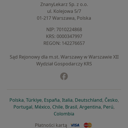
ZnanyLekarz Sp. z o.o.
ul. Kolejowa 5/7
01-217 Warszawa, Polska
NIP: ⁠7010224868
KRS: ⁠0000347997
REGON: ⁠142276657
Sąd Rejonowy dla m.st. Warszawy w Warszawie XII
Wydział Gospodarczy KRS
Facebook
otwiera się w nowej karcie
otwiera się w nowej karcie
otwiera się w nowej karcie
otwiera się w nowej karcie
otwiera się w nowej karci
otwiera się
otwi
Polska
,
Türkiye
,
España
,
Italia
,
Deutschland
,
Česko
,
otwiera się w nowej karcie
otwiera się w nowej karcie
otwiera się w nowej karcie
otwiera się w nowej kar
otwiera się 
otwier
Portugal
,
México
,
Chile
,
Brasil
,
Argentina
,
Perú
,
otwiera się w nowej karc
Colombia
Płatności kartą