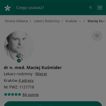
Me
Czego szukasz?
Strona Główna
Lekarz Rodzinny
Kraków
Maciej Kuś
Zmień miasto
dr n. med.
Maciej Kuśmider
O specjalizacjach
Lekarz rodzinny
·
Więcej
Kraków
4 adresy
Nr PWZ: 1121718
84 opinie