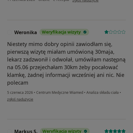
zgłoś nadużycie
Weronika
Weryfikacja wizyty
W
Niestety mimo dobry opinii zawiodłam się,
pierwszą wizytę miałam umówioną 30maja,
lekarz zadzwonił i odwołał, umówiłam następną
na 05.06 przejechałam 30km żeby pocałować
klamkę, żadnej informacji wcześniej ani nic. Nie
polecam
5 czerwca 2026
•
Centrum Medyczne Wiamed
•
Analiza składu ciała
•
w opinii użytkownika Weronika
zgłoś nadużycie
Markus S.
Weryfikacja wizyty
M