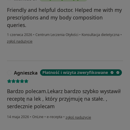
Friendly and helpful doctor. Helped me with my
prescriptions and my body composition
queries.
1 czerwca 2026
•
Centrum Leczenia Otyłości
•
Konsultacja dietetyczna
•
w opinii użytkownika Markus S.
zgłoś nadużycie
Agnieszka
Płatność i wizyta zweryfikowane
A
Bardzo polecam.Lekarz bardzo szybko wystawił
receptę na lek , który przyjmuję na stałe. ,
serdecznie polecam
w opinii użytkownika Agnieszka
14 maja 2026
•
OnLine
•
e-recepta
•
zgłoś nadużycie