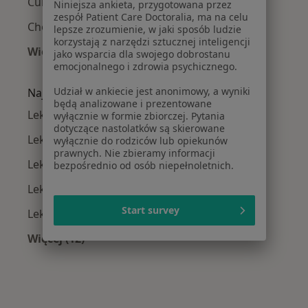
Cukrzyca w Krakowie
Niniejsza ankieta, przygotowana przez
zespół Patient Care Doctoralia, ma na celu
Choroby dorosłych w Krakowie
lepsze zrozumienie, w jaki sposób ludzie
korzystają z narzędzi sztucznej inteligencji
Więcej (15)
jako wsparcia dla swojego dobrostanu
Więcej w kategorii: Najczęście leczone chorob
emocjonalnego i zdrowia psychicznego.
Udział w ankiecie jest anonimowy, a wyniki
Najpopularniejsze ubezpieczenia
będą analizowane i prezentowane
Lekarze rodzinni z Allianz w Krakowie
wyłącznie w formie zbiorczej. Pytania
dotyczące nastolatków są skierowane
Lekarze rodzinni z Signal Iduna w Krakowie
wyłącznie do rodziców lub opiekunów
prawnych. Nie zbieramy informacji
Lekarze rodzinni z JP MEDICA w Krakowie
bezpośrednio od osób niepełnoletnich.
Lekarze rodzinni z TU Zdrowie w Krakowie
Start survey
Lekarze rodzinni z Świat Zdrowia w Krakowie
Więcej (12)
Więcej w kategorii: Najpopularniejsze ubezpi