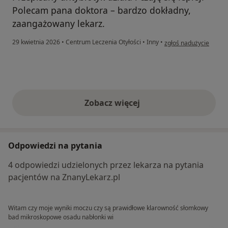
Polecam pana doktora – bardzo dokładny,
zaangażowany lekarz.
w opinii użytkownika 
29 kwietnia 2026
•
Centrum Leczenia Otyłości
•
Inny
•
zgłoś nadużycie
Zobacz więcej
opinie powyżej
Odpowiedzi na pytania
4 odpowiedzi udzielonych przez lekarza na pytania
pacjentów na ZnanyLekarz.pl
Witam czy moje wyniki moczu czy są prawidłowe klarowność słomkowy
bad mikroskopowe osadu nabłonki wi