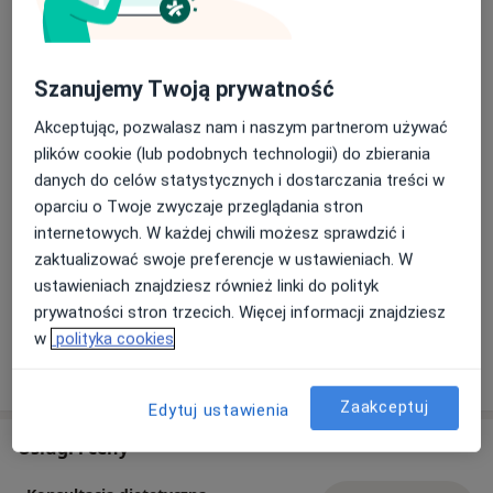
Szanujemy Twoją prywatność
Akceptując, pozwalasz nam i naszym partnerom używać
plików cookie (lub podobnych technologii) do zbierania
Zobacz galerię (3)
danych do celów statystycznych i dostarczania treści w
oparciu o Twoje zwyczaje przeglądania stron
internetowych. W każdej chwili możesz sprawdzić i
Płatność online akceptowana
zaktualizować swoje preferencje w ustawieniach. W
Oszczędź swój czas przed wizytą.
ustawieniach znajdziesz również linki do polityk
prywatności stron trzecich. Więcej informacji znajdziesz
w
polityka cookies
Pokaż więcej
o doświadczeniu
Zaakceptuj
Edytuj ustawienia
Usługi i ceny