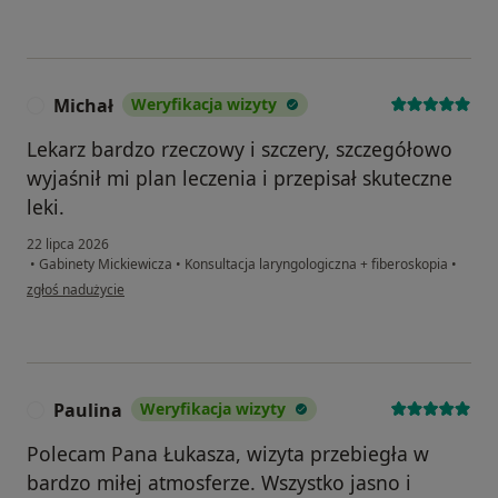
Michał
Weryfikacja wizyty
M
Lekarz bardzo rzeczowy i szczery, szczegółowo
wyjaśnił mi plan leczenia i przepisał skuteczne
leki.
22 lipca 2026
•
Gabinety Mickiewicza
•
Konsultacja laryngologiczna + fiberoskopia
•
w opinii użytkownika Michał
zgłoś nadużycie
Paulina
Weryfikacja wizyty
P
Polecam Pana Łukasza, wizyta przebiegła w
bardzo miłej atmosferze. Wszystko jasno i