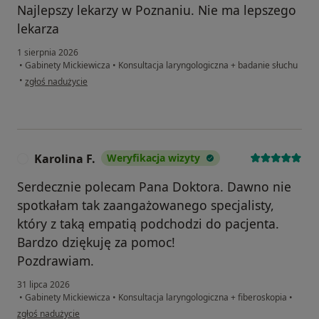
Najlepszy lekarzy w Poznaniu. Nie ma lepszego
lekarza
1 sierpnia 2026
•
Gabinety Mickiewicza
•
Konsultacja laryngologiczna + badanie słuchu
w opinii użytkownika Patryk
•
zgłoś nadużycie
Karolina F.
Weryfikacja wizyty
K
Serdecznie polecam Pana Doktora. Dawno nie
spotkałam tak zaangażowanego specjalisty,
który z taką empatią podchodzi do pacjenta.
Bardzo dziękuję za pomoc!
Pozdrawiam.
31 lipca 2026
•
Gabinety Mickiewicza
•
Konsultacja laryngologiczna + fiberoskopia
•
w opinii użytkownika Karolina F.
zgłoś nadużycie