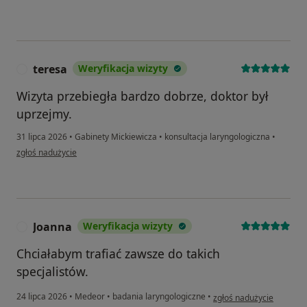
teresa
Weryfikacja wizyty
T
Wizyta przebiegła bardzo dobrze, doktor był
uprzejmy.
31 lipca 2026
•
Gabinety Mickiewicza
•
konsultacja laryngologiczna
•
w opinii użytkownika teresa
zgłoś nadużycie
Joanna
Weryfikacja wizyty
J
Chciałabym trafiać zawsze do takich
specjalistów.
w opinii użytkownika Joa
24 lipca 2026
•
Medeor
•
badania laryngologiczne
•
zgłoś nadużycie