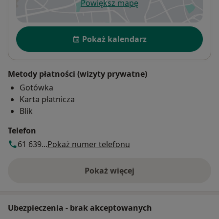
Powiększ mapę
otwiera się w nowej karcie
Dostępność
Pokaż kalendarz
Metody płatności (wizyty prywatne)
Gotówka
Karta płatnicza
Blik
Telefon
61 639...
Pokaż numer telefonu
Pokaż więcej
o adresie
Ubezpieczenia - brak akceptowanych