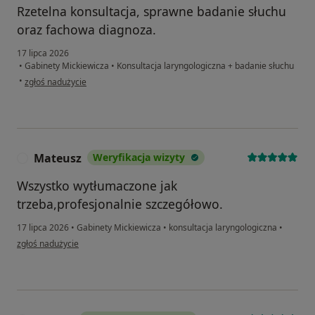
Rzetelna konsultacja, sprawne badanie słuchu
oraz fachowa diagnoza.
17 lipca 2026
•
Gabinety Mickiewicza
•
Konsultacja laryngologiczna + badanie słuchu
w opinii użytkownika Patryk
•
zgłoś nadużycie
Mateusz
Weryfikacja wizyty
M
Wszystko wytłumaczone jak
trzeba,profesjonalnie szczegółowo.
17 lipca 2026
•
Gabinety Mickiewicza
•
konsultacja laryngologiczna
•
w opinii użytkownika Mateusz
zgłoś nadużycie