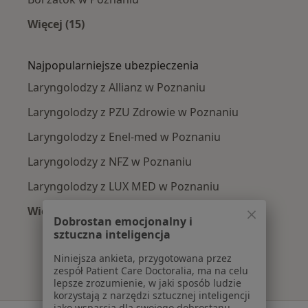
Więcej (15)
Więcej w kategorii: Najczęście leczone chorob
Najpopularniejsze ubezpieczenia
Laryngolodzy z Allianz w Poznaniu
Laryngolodzy z PZU Zdrowie w Poznaniu
Laryngolodzy z Enel-med w Poznaniu
Laryngolodzy z NFZ w Poznaniu
Laryngolodzy z LUX MED w Poznaniu
Więcej (1)
Dobrostan emocjonalny i
Więcej w kategorii: Najpopularniejsze ubezpie
sztuczna inteligencja
Niniejsza ankieta, przygotowana przez
zespół Patient Care Doctoralia, ma na celu
lepsze zrozumienie, w jaki sposób ludzie
korzystają z narzędzi sztucznej inteligencji
jako wsparcia dla swojego dobrostanu