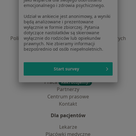
Serwis
emocjonalnego i zdrowia psychicznego.
Regulamin
Udział w ankiecie jest anonimowy, a wyniki
będą analizowane i prezentowane
Polityka prywatności pacjentów
wyłącznie w formie zbiorczej. Pytania
Polityka prywatności profesjonalistów
dotyczące nastolatków są skierowane
Polityka prywatności dla profesjonalistów, których
wyłącznie do rodziców lub opiekunów
prawnych. Nie zbieramy informacji
dane pozyskaliśmy samodzielnie
bezpośrednio od osób niepełnoletnich.
Polityka cookies
Jak działają wyniki wyszukiwania
Dostępność
Start survey
O nas
Praca
Rekrutujemy!
Partnerzy
Centrum prasowe
Kontakt
Dla pacjentów
Lekarze
Placówki medyczne