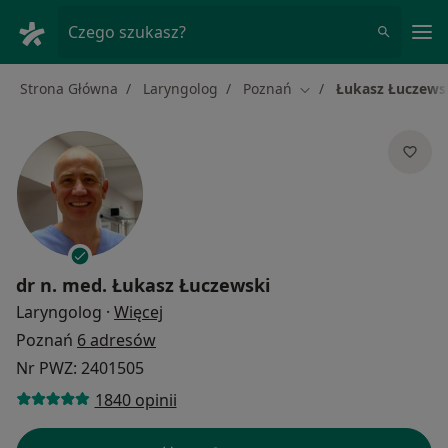
Me
Czego szukasz?
Strona Główna
Laryngolog
Poznań
Łukasz Łuczews
Zmień miasto
dr n. med.
Łukasz Łuczewski
O specjalizacjach
Laryngolog
·
Więcej
Poznań
6 adresów
Nr PWZ: 2401505
1840 opinii