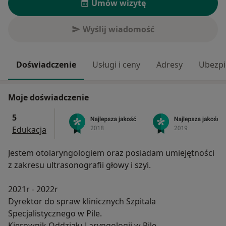
Umów wizytę
Wyślij wiadomość
Doświadczenie
Usługi i ceny
Adresy
Ubezpi
Moje doświadczenie
5
Edukacja
Jestem otolaryngologiem oraz posiadam umiejętności
z zakresu ultrasonografii głowy i szyi.
2021r - 2022r
Dyrektor do spraw klinicznych Szpitala
Specjalistycznego w Pile.
Kierownik Oddziału Laryngologii w Pile.