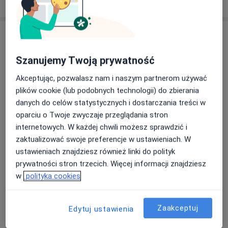
o doświadczeniu
węzłów chłonnych i guzów głowy i szyi;
ślinianek (ślinianki przyuszne, podżuchwowe,
podjęzykowe);
Usługi i ceny
gruczołu tarczowego i przytarczyc;
jamy ustnej, krtani, gardła dolnego;
Konsultacja laryngologiczna
Szanujemy Twoją prywatność
Umów wizytę
tkanek miękkich głowy i szyi.
Od 300 zł
Szczegóły
Akceptując, pozwalasz nam i naszym partnerom używać
Zabiegi diagnostyczne/lecznicze:
plików cookie (lub podobnych technologii) do zbierania
Badania laryngologiczne
• fiberoskopia zatok przynosowych, nosogardła,
danych do celów statystycznych i dostarczania treści w
Umów wizytę
Od 300 zł
Szczegóły
gardła środkowego, dolnego i krtani;
oparciu o Twoje zwyczaje przeglądania stron
• paracenteza;
internetowych. W każdej chwili możesz sprawdzić i
• pobieranie wycinków do badań histopatologicznych;
zaktualizować swoje preferencje w ustawieniach. W
Konsultacja laryngologiczna +
badanie słuchu
• usuwanie woszczyny;
Umów wizytę
ustawieniach znajdziesz również linki do polityk
350 zł
Szczegóły
• kateteryzacja trąbek słuchowych.
prywatności stron trzecich. Więcej informacji znajdziesz
w
polityka cookies
Konsultacja laryngologiczna +
fiberoskopia
Umów wizytę
Zaakceptuj
350 zł
Szczegóły
Edytuj ustawienia