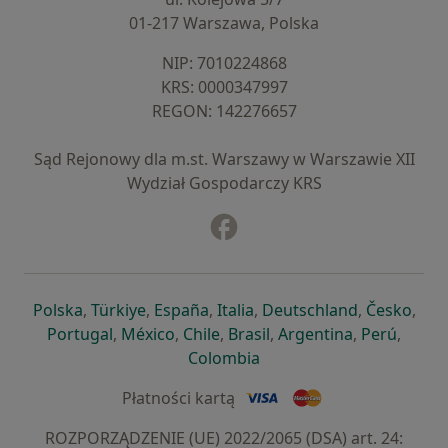
01-217 Warszawa, Polska
NIP: ⁠7010224868
KRS: ⁠0000347997
REGON: ⁠142276657
Sąd Rejonowy dla m.st. Warszawy w Warszawie XII
Wydział Gospodarczy KRS
Facebook
otwiera się w nowej karcie
otwiera się w nowej karcie
otwiera się w nowej karcie
otwiera się w nowej karcie
otwiera się w nowej karci
otwiera się
otwi
Polska
,
Türkiye
,
España
,
Italia
,
Deutschland
,
Česko
,
otwiera się w nowej karcie
otwiera się w nowej karcie
otwiera się w nowej karcie
otwiera się w nowej kar
otwiera się 
otwier
Portugal
,
México
,
Chile
,
Brasil
,
Argentina
,
Perú
,
otwiera się w nowej karc
Colombia
Płatności kartą
ROZPORZĄDZENIE (UE) 2022/2065 (DSA) art. 24: