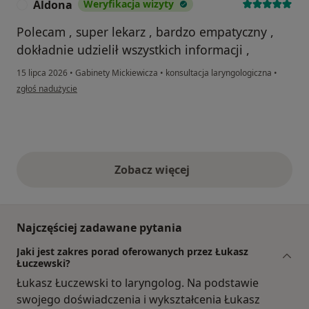
Aldona
Weryfikacja wizyty
A
Polecam , super lekarz , bardzo empatyczny ,
dokładnie udzielił wszystkich informacji ,
15 lipca 2026
•
Gabinety Mickiewicza
•
konsultacja laryngologiczna
•
w opinii użytkownika Aldona
zgłoś nadużycie
Zobacz więcej
opinie powyżej
Najczęściej zadawane pytania
Jaki jest zakres porad oferowanych przez Łukasz
Łuczewski?
Łukasz Łuczewski to laryngolog. Na podstawie
swojego doświadczenia i wykształcenia Łukasz