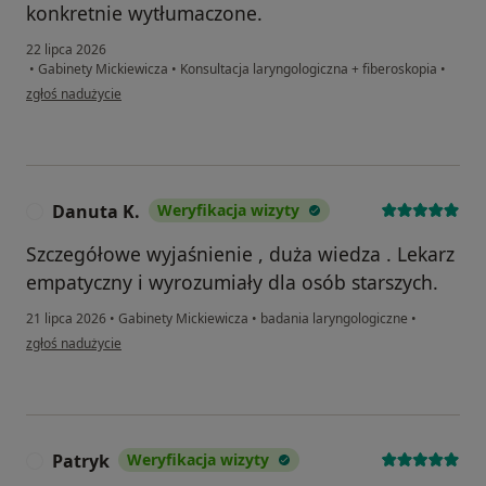
konkretnie wytłumaczone.
22 lipca 2026
•
Gabinety Mickiewicza
•
Konsultacja laryngologiczna + fiberoskopia
•
w opinii użytkownika Paulina
zgłoś nadużycie
Danuta K.
Weryfikacja wizyty
D
Szczegółowe wyjaśnienie , duża wiedza . Lekarz
empatyczny i wyrozumiały dla osób starszych.
21 lipca 2026
•
Gabinety Mickiewicza
•
badania laryngologiczne
•
w opinii użytkownika Danuta K.
zgłoś nadużycie
Patryk
Weryfikacja wizyty
P