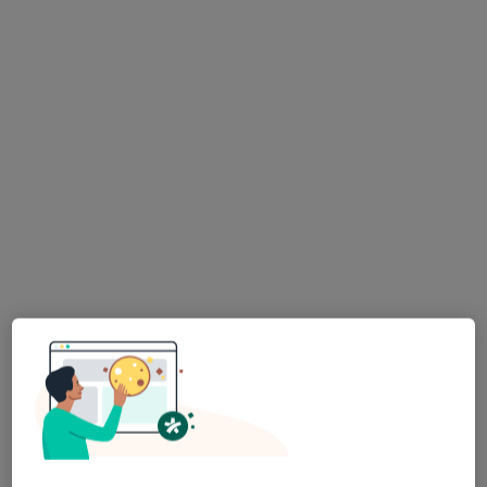
prof. dr hab. n. med. Andrzej Madej
·
Więcej
Internista, Hipertensjolog
164 opinie
Piekarska 6, Sławków
•
Mapa
Centrum Medyczne Salvia
Konsultacja internistyczna
250 zł
Specjalista nie oferuje umawiania online pod tym adresem.
Poproś o wizytę