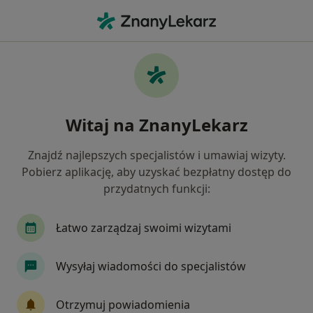
Me
Lekarz Rodzinny • Zawiercie, śląskie
Filtry
Ubezpieczenie
Mapa
Polecani lekarze rodzinni w Zawierciu
Witaj na ZnanyLekarz
Jak działają wyniki wyszukiwania
Znajdź najlepszych specjalistów i umawiaj wizyty.
Pobierz aplikację, aby uzyskać bezpłatny dostęp do
Wybierz swoje ubezpieczenie
przydatnych funkcji:
Łatwo zarządzaj swoimi wizytami
Wysyłaj wiadomości do specjalistów
Otrzymuj powiadomienia