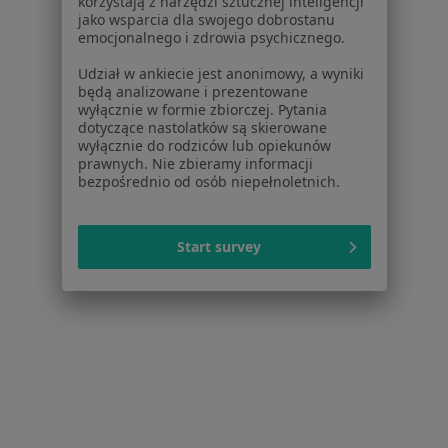
korzystają z narzędzi sztucznej inteligencji
jako wsparcia dla swojego dobrostanu
emocjonalnego i zdrowia psychicznego.
Udział w ankiecie jest anonimowy, a wyniki
będą analizowane i prezentowane
wyłącznie w formie zbiorczej. Pytania
dotyczące nastolatków są skierowane
wyłącznie do rodziców lub opiekunów
prawnych. Nie zbieramy informacji
bezpośrednio od osób niepełnoletnich.
Przychodnia Rejonowa nr 1
Medycyna rodzinna, Interna, Stomatologia
Start survey
Gałczyńskiego 1, Zawiercie
•
Mapa
Brak dostępnych specjalistów z wolnymi terminami w tym centrum medycznym.
Pokaż profil