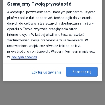
Szanujemy Twoją prywatność
lek. Aleksandra Wiśniewska
Akceptując, pozwalasz nam i naszym partnerom używać
·
Więcej
W trakcie specjalizacji (Pediatra)
plików cookie (lub podobnych technologii) do zbierania
danych do celów statystycznych i dostarczania treści w
Mikołaja Kopernika 24, Dąbrowa Górnicza
•
Mapa
oparciu o Twoje zwyczaje przeglądania stron
Centrum Medyczne STIM
internetowych. W każdej chwili możesz sprawdzić i
Konsultacja pediatryczna
220 zł
zaktualizować swoje preferencje w ustawieniach. W
Specjalista nie oferuje umawiania online pod tym adresem.
ustawieniach znajdziesz również linki do polityk
prywatności stron trzecich. Więcej informacji znajdziesz
Poproś o wizytę
w
polityka cookies
Zaakceptuj
Edytuj ustawienia