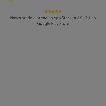
dr n. med. Maciej Migacz
·
Więcej
Endokrynolog, Internista
Nasza średnia ocena na App Store to 4.9 i 4.1 na
241 opinii
Google Play Store
Kochanowskiego 4, Łazy
•
Mapa
OmegaMed Łazy, Zawiercie
Specjalista nie oferuje umawiania online pod tym adresem.
Poproś o wizytę
dr n. med. Grzegorz Boryczka