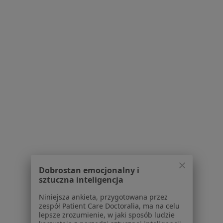
Brak dostępnych specjalistów z wolnymi terminami w tym centrum medycznym.
Pokaż profil
Przychodnia Specjalistyczna
·
Więcej
Medycyna rodzinna, Neurologia, Okulistyka
Dobrostan emocjonalny i
Powstańców Śląskich 8, Zawiercie
•
Mapa
sztuczna inteligencja
Brak dostępnych specjalistów z wolnymi terminami w tym centrum medycznym.
Niniejsza ankieta, przygotowana przez
zespół Patient Care Doctoralia, ma na celu
Pokaż profil
lepsze zrozumienie, w jaki sposób ludzie